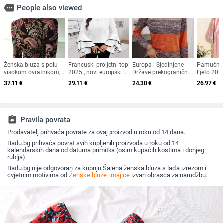
more
People also viewed
Ženska bluza s polu-
Francuski proljetni top
Europa i Sjedinjene
Pamučni i
visokom ovratnikom,
2025., novi europski i
Države prekogranična
Ljeto 202
dugi rukavi, poliester,
američki modni dizajn
proljetna i jesenska
veličina Ž
37.11
€
29.11
€
24.30
€
26.97
€
otisak, jesen 2024
s visokim rogom i
nova TEMU Amazon
kardigan 
lotosovim listom, s
eksplozija boja print
asimetri
osjećajem
gumba dugih rukava
prugasti
temperamenta, za
okrugli ovratnik
koji smanj
vanjsku trgovinu
ženska majica kratkih
udobna ko
assignment_return
Pravila povrata
rukava
izrezom
Prodavatelj prihvaća povrate za ovaj proizvod u roku od 14 dana.
Badu.bg prihvaća povrat svih kupljenih proizvoda u roku od 14
kalendarskih dana od datuma primitka (osim kupaćih kostima i donjeg
rublja).
Badu.bg nije odgovoran za kupnju Šarena ženska bluza s lađa izrezom i
cvjetnim motivima od
Ženske bluze i majice
izvan obrasca za narudžbu.