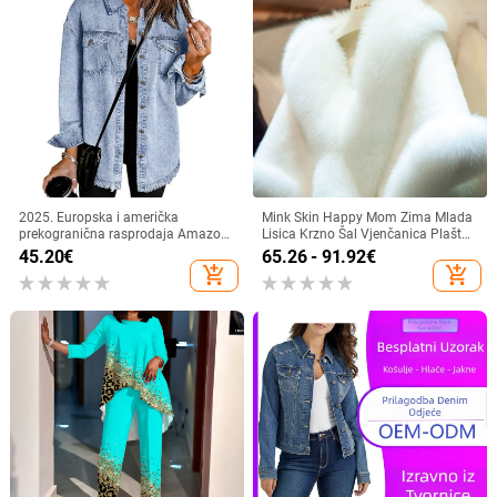
2025. Europska i američka
Mink Skin Happy Mom Zima Mlada
prekogranična rasprodaja Amazon
Lisica Krzno Šal Vjenčanica Plašt
Nova stilska košulja s neobrađenim
Haljina Cheongsam Krzno Plašt
45.20
€
65.26 - 91.92
€
rubom, traper ležerna široka jakna
Izlazna Odjeća Bijele Žene
add_shopping_cart
add_shopping_cart