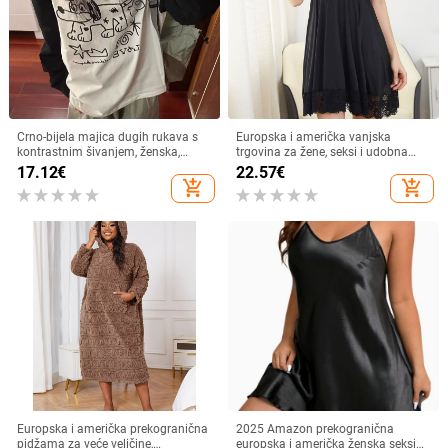
Crno-bijela majica dugih rukava s
Europska i američka vanjska
kontrastnim šivanjem, ženska,
trgovina za žene, seksi i udobna
dizajnerski osjećaj, široka, ležerna,
ledena svilena remenčića za prsa,
17.12
€
22.57
€
korejska jesenska, nova ženska,
spavaćica s jastučićima za prsa,
add_shopping_cart
add_shopping_cart
višenamjenska odjeća
kućna odjeća, prekrasna čipkasta
iskušenje, velika suknja
Europska i američka prekogranična
2025 Amazon prekogranična
pidžama za veće veličine,
europska i američka ženska seksi