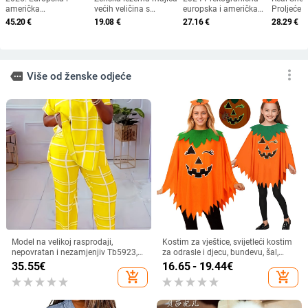
američka
većih veličina s
europska i američka
Proljeće i
prekogranična
slatkim dizajnom crne
vanjska trgovina
pamučna 
45.20
€
19.08
€
27.16
€
28.29
€
rasprodaja Amazon
mačke i sushija -
Jesen i zima Nove
umjetničk
Nova stilska košulja s
okrugli izrez, kratki
ženske košulje dugih
košulja d
neobrađenim rubom,
rukavi, lagana
rukava karirane
cvjetnim 
traper ležerna široka
košulje
makrona 
jakna
more_vert
more
Više od ženske odjeće
Model na velikoj rasprodaji,
Kostim za vještice, svijetleći kostim
nepovratan i nezamjenjiv Tb5923,
za odrasle i djecu, bundevu, šal,
europski i američki popularni set od
šešir od bundeve, odijelo, rt, školska
35.55
€
16.65 - 19.44
€
dva dijela s V-izrezom i printom,
zabava, prerušiti se
add_shopping_cart
add_shopping_cart
ležeran, velike veličine