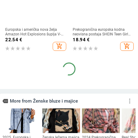
Europska i američka nova želja
Prekogranična europska kodna
Amazon Hot Explosions šuplja V-
neovisna postaja SHEIN Teen Girl
izrez kratkih rukava s uskim
Music Festival Casual Short Sl
22.54
€
18.94
€
rukavima i šišmiš rukavima, nova
add_shopping_cart
add_shopping_cart
majica
more_vert
more
More from Ženske bluze i majice
2025. Europska i
Ženska ležerna majica
2024 Prekogranična
Real Sho