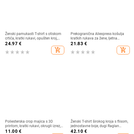
Ženski pamukasti T-shirt s otiskom
Prekogranična Aliexpress košulja
crtića, kratki rukavi, opušten kroj,
kratkih rukava za žene, ljetna
srednja duljina
lagana, čista boja, svestrana,
24.97
€
21.83
€
ležerna, široka
add_shopping_cart
add_shopping_cart
Poliesterska crop majica s 3D
Ženski T-shirt širokog kroja s flisom,
printom, kratki rukavi, okrugli izrez,
jednostavne boje, dugi Raglan
ultra kratka duljina, street hipster
rukav, zimski osnovni sloj
11.00
€
42.10
€