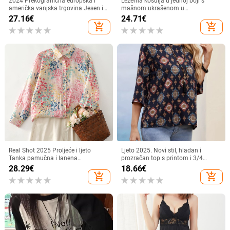
2024 Prekogranična europska i
Ležerna košulja u jednoj boji s
američka vanjska trgovina Jesen i
mašnom ukrašenom u
zima Nove ženske košulje dugih
odmarališnom stilu
27.16
€
24.71
€
rukava karirane košulje
add_shopping_cart
add_shopping_cart
Real Shot 2025 Proljeće i ljeto
Ljeto 2025. Novi stil, hladan i
Tanka pamučna i lanena
prozračan top s printom i 3/4
umjetnička široka košulja dugih
rukavima, elegantnog i
28.29
€
18.66
€
rukava s cvjetnim printom makrona
profesionalnog izgleda za
add_shopping_cart
add_shopping_cart
za žene
putovanje na posao