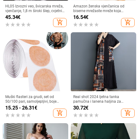
HL05 Izvozni veo, švicarska mreža,
Amazon ženska vjenčanica od
vjenčanje, 1,8 m široki šlep, cvjetni
biserne mrežaste mreže koja
dugi čipkasti obrub s malim šlepom
pokriva ruke za prsa, haljina na
45.34
€
16.54
€
jedno rame s modnim dodacima i
add_shopping_cart
add_shopping_cart
remenom
Muški flasteri za grudi, set od
Real shot 2024 ljetna tanka
50/100 pari, samoljepljivi, boje
pamučna i lanena haljina za
kože, nevidljivi, protiv izbočenja,
mršavljenje s V-izrezom i kratkim
15.25 - 26.31
€
30.72
€
pogodni za sport
rukavima, kontrastnim šavovima,
add_shopping_cart
add_shopping_cart
crna duga ženska haljina