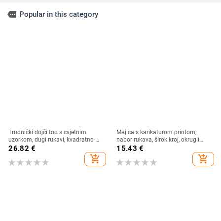
more
Popular in this category
Trudnički dojči top s cvjetnim
Majica s karikaturom printom,
uzorkom, dugi rukavi, kvadratno-
nabor rukava, širok kroj, okrugli
okrugli izrez, uski kroj, poliester s
izrez
26.82
€
15.43
€
elastanom
add_shopping_cart
add_shopping_cart