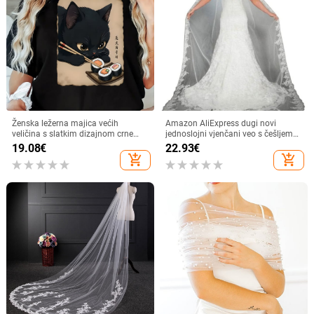
Ženska ležerna majica većih
Amazon AliExpress dugi novi
veličina s slatkim dizajnom crne
jednoslojni vjenčani veo s češljem
mačke i sushija - okrugli izrez, kratki
za kosu veleprodaja njegov veo veo
19.08
€
22.93
€
rukavi, lagana
generacija kose
add_shopping_cart
add_shopping_cart