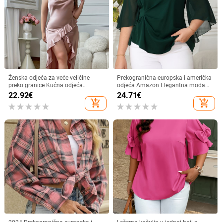
Ženska odjeća za veće veličine
Prekogranična europska i američka
preko granice Kućna odjeća
odjeća Amazon Elegantna moda
Spavaća košulja s remenom Duga
Ležerna Elegantna majica kratkih
22.92
€
24.71
€
haljina s prednjim razdjelkom, leteći
rukava velike veličine s šifonskim
add_shopping_cart
add_shopping_cart
rub, jednobojna, Sal udobna
rukavima i laticama
elegantna seksi