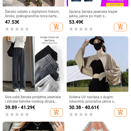
Žensko odijelo s digitalnim tiskom,
Oprana ženska jesenska traper
široko, prekogranična nova karta
jakna, jakna po mjeri s
proizvoda za 2021.
prekograničnim uzorkom, višebojna
47.53
€
53.49
€
retro traper jakna
add_shopping_cart
add_shopping_cart
Sive uske ženske proljetne, jesenske
Svilena UV navlaka s dugim
i zimske trenirke visokog struka,
rukavima, prozračna jakna s
ravne, drapirane, male ležerne
vanjskim slojem, krema za
39.89 - 41.29
€
30.38 - 40.61
€
sportske duge hlače
sunčanje, biciklistička ljetna jakna
add_shopping_cart
add_shopping_cart
za žene, prozračna, za vožnju