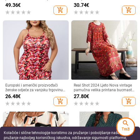
baršunasta jesensko-zimska
satenska haljina s otvorenim
49.36
€
30.74
€
kombinezon s kapuljačom,
leđima za žene većih veličina
add_shopping_cart
add_shopping_cart
spavaćica, kućna odjeća, smeđa
pidžama od čistog pamuka
Europski i američki proizvođači
Real Shot 2024 Ljeto Nova vintage
ženske odjeće za vanjsku trgovinu -
pamučna velika printana bucmasta
visokokvalitetna haljina s
ženska široka haljina u etničkom
26.48
€
27.80
€
naramenicama od špageta,
stilu
add_shopping_cart
add_shopping_cart
rastezljiva i udobna, s nabranim
rubom, uska ženska haljina, plus
veličine
search
Traži
Kolačiće i slične tehnologije koristimo za pružanje i poboljšanje naše Usluge,
pružanje najboljeg korisničkog iskustva, održavanje sigurnosti platforme,