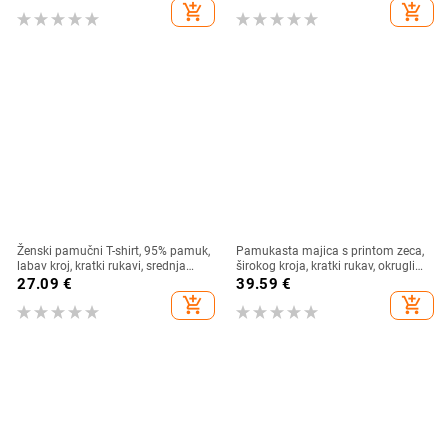
stil
add_shopping_cart
add_shopping_cart
Ženski pamučni T-shirt, 95% pamuk,
Pamukasta majica s printom zeca,
labav kroj, kratki rukavi, srednja
širokog kroja, kratki rukav, okrugli
duljina, okrugli izrez
izrez, proljeće/ljeto 2025
27.09
€
39.59
€
add_shopping_cart
add_shopping_cart