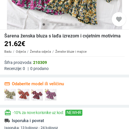
favorite
Šarena ženska bluza s lađa izrezom i cvjetnim motivima
21.62
€
Badu
Odjeća
Ženska odjeća
Ženske bluze i majice
Šifra proizvoda:
210309
Recenzije:
0
|
0
prodano
straighten
Odaberite model ili veličinu
redeem
NEWHR
-10% za nove korisnike uz kod:
local_shipping
Isporuka i povrat
Isporuka:
13 kolovoz - 24 kolovoz