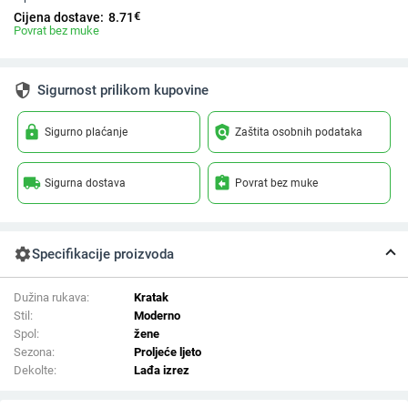
€
Cijena dostave:
8.71
Povrat bez muke
security
Sigurnost prilikom kupovine
lock
policy
Sigurno plaćanje
Zaštita osobnih podataka
local_shipping
assignment_return
Sigurna dostava
Povrat bez muke
settings
Specifikacije proizvoda
Dužina rukava:
Kratak
Stil:
Moderno
Spol:
žene
Sezona:
Proljeće ljeto
Dekolte:
Lađa izrez