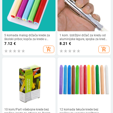
5 komada malog držača krede za
1 kom. Izdržljivi držač za kredu od
školski pribor, kopča za krede u
aluminijske legure, spojka za kredu,
učionici
kvačica, školski uredski pribor,
7.12
€
8.21
€
poklon učitelju
add_shopping_cart
add_shopping_cart
10 kom/Part višebojne krede bez
12 komada tekuće krede bez