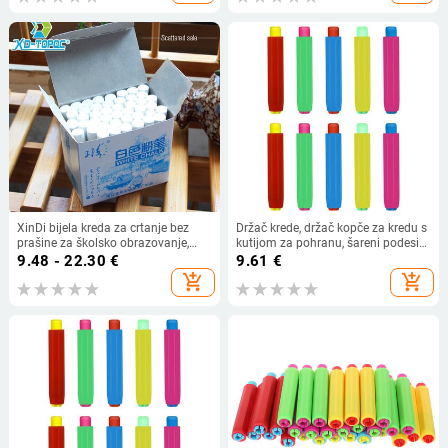
XinDi bijela kreda za crtanje bez
Držač krede, držač kopče za kredu s
prašine za školsko obrazovanje,
kutijom za pohranu, šareni podesivi
krede visoke kvalitete, uredski pribor,
držač krede za učitelje školske
9.48 - 22.30
€
9.61
€
marker bijeli Tizas CK03
ploče, školski ured, 10 komada
add_shopping_cart
add_shopping_cart