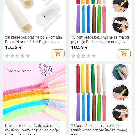
Set krede bez prašine od 2 komada
12 kom krede bez prašine za malog
Podesivi produžetak Prijenosna
prijatelja Ploča u boji za crtanje u
praktična kopča Bijela lagana
zatvorenom, jednobojna
13.32
€
10.59
€
stezaljka Držač za pohranu
add_shopping_cart
add_shopping_cart
Produžni uredski produžetak
Kreda bez prašine s držačem, nije
12 kom. Alat za brisanje krede,
toksična i može se prati za dječja
tekuće krede bez prašine za malog
umjetnička djela na pločama i
prijatelja Little Friend