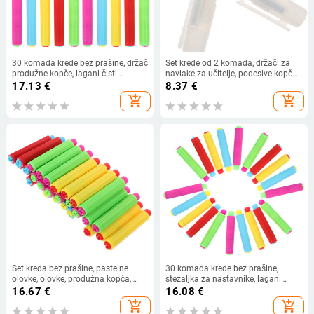
30 komada krede bez prašine, držač
Set krede od 2 komada, držači za
produžne kopče, lagani čisti
navlake za učitelje, podesive kopče,
poklopac, polipropilen, podesivi
držač za ploče, topiv u vodi,
17.13
€
8.37
€
držači za učitelje
priručnik
add_shopping_cart
add_shopping_cart
Set kreda bez prašine, pastelne
30 komada krede bez prašine,
olovke, olovke, produžna kopča,
stezaljka za nastavnike, lagani
podesivi držači za učitelje, str.
profesionalni držač, uredske olovke
16.67
€
16.08
€
add_shopping_cart
add_shopping_cart