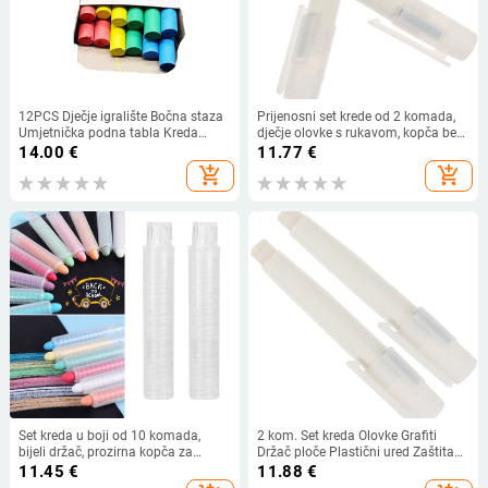
12PCS Dječje igralište Bočna staza
Prijenosni set krede od 2 komada,
Umjetnička podna tabla Kreda
dječje olovke s rukavom, kopča bez
Grafiti Uredski pribor Pribor
prašine, plastični držač za pohranu,
14.00
€
11.77
€
automatski
add_shopping_cart
add_shopping_cart
Set kreda u boji od 10 komada,
2 kom. Set kreda Olovke Grafiti
bijeli držač, prozirna kopča za
Držač ploče Plastični ured Zaštita
poklopac
za djecu Skladište školskog pribora
11.45
€
11.88
€