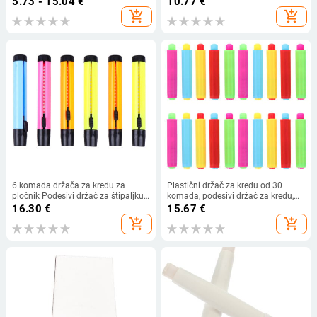
5.73 - 15.04
€
10.77
€
drugim površinama
add_shopping_cart
add_shopping_cart
6 komada držača za kredu za
Plastični držač za kredu od 30
pločnik Podesivi držač za štipaljku
komada, podesivi držač za kredu,
za kredu za nastavnike, studente,
poklopac, stezaljka, stezaljka za
16.30
€
15.67
€
ured ili učionicu ( )
kredu, držač za kredu
add_shopping_cart
add_shopping_cart