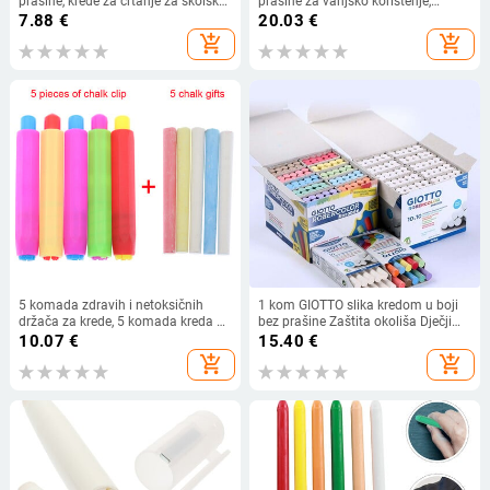
prašine, krede za crtanje za školsku
prašine za vanjsko korištenje,
ploču, stacionarni ured u školi
topivo u vodi, višenamjensko
7.88
€
20.03
€
divovsko crtanje Mali prijatelj za
add_shopping_cart
add_shopping_cart
malu djecu na pločniku
5 komada zdravih i netoksičnih
1 kom GIOTTO slika kredom u boji
držača za krede, 5 komada kreda u
bez prašine Zaštita okoliša Dječji
boji, čišćenje nastavne stanice,
alati za izradu grafita Školski pribor
10.07
€
15.40
€
pribor za učitelje
add_shopping_cart
add_shopping_cart