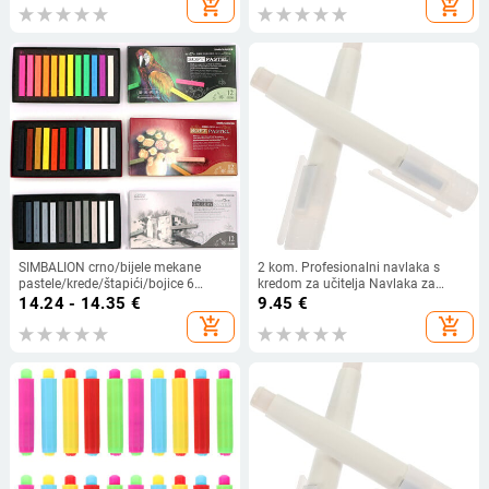
add_shopping_cart
add_shopping_cart
SIMBALION crno/bijele mekane
2 kom. Profesionalni navlaka s
pastele/krede/štapići/bojice 6
kredom za učitelja Navlaka za
kom/set Crtanje Skica
nastavnu stezaljku Držač
14.24 - 14.35
€
9.45
€
Razmazivanje/preklapajuće boje
produžetka ploče Lagani plastični
add_shopping_cart
add_shopping_cart
Grafiti Neotrovno
držač za kopče