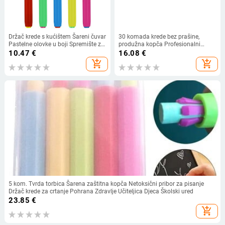
Držač krede s kućištem Šareni čuvar
30 komada krede bez prašine,
Pastelne olovke u boji Spremište za
produžna kopča Profesionalni
spajalice Vintage ploča
držač Pp stezaljka Podesivi držači
10.47
€
16.08
€
za učitelje Ured
add_shopping_cart
add_shopping_cart
5 kom. Tvrda torbica Šarena zaštitna kopča Netoksični pribor za pisanje
Držač krede za crtanje Pohrana Zdravlje Učiteljica Djeca Školski ured
23.85
€
add_shopping_cart