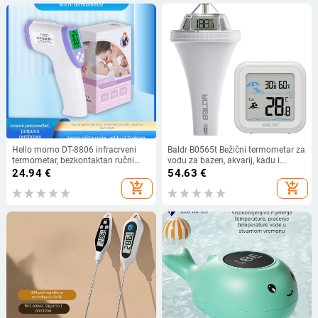
Hello momo DT-8806 infracrveni
Baldr B0565t Bežični termometar za
termometar, bezkontaktan ručni
vodu za bazen, akvarij, kadu i
termometar, raspon mjerenja 32–
ribnjak — raspon 0–90°
24.94
€
54.63
€
43
add_shopping_cart
add_shopping_cart