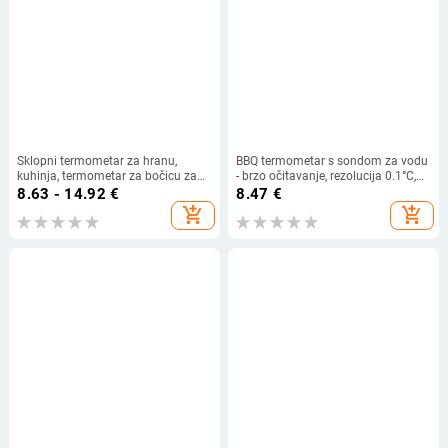
Sklopni termometar za hranu,
BBQ termometar s sondom za vodu
kuhinja, termometar za bočicu za
- brzo očitavanje, rezolucija 0.1°C,
bebe, termometar za pečenje,
termometar za hranu
8.63 - 14.92
€
8.47
€
visoka preciznost mjerenja
add_shopping_cart
add_shopping_cart
temperature vode i ulja