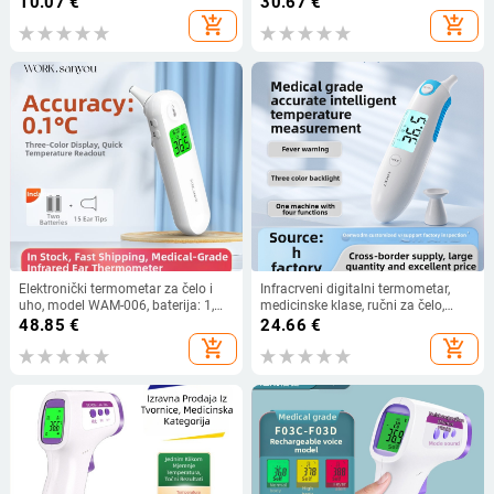
10.07
€
30.67
€
add_shopping_cart
add_shopping_cart
Elektronički termometar za čelo i
Infracrveni digitalni termometar,
uho, model WAM-006, baterija: 1,
medicinske klase, ručni za čelo,
težina: 156 g, in-ear dizajn, način
model KFT-22M, mjeri temperaturu
48.85
€
24.66
€
mjerenja za uho
objekta i okolne temperature,
add_shopping_cart
add_shopping_cart
napajanje 2x AAA baterije