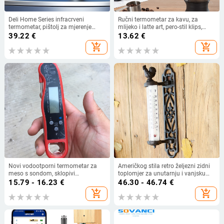
Deli Home Series infracrveni
Ručni termometar za kavu, za
termometar, pištolj za mjerenje
mlijeko i latte art, pero-stil klips,
temperature ulja i vode, ručni
Titanium Star Treasure — Tip: Ostali
39.22
€
13.62
€
termometri; Raspon temperature: 0-
add_shopping_cart
add_shopping_cart
100; Prilagodba: Da
Novi vodootporni termometar za
Američkog stila retro željezni zidni
meso s sondom, sklopivi
toplomjer za unutarnju i vanjsku
elektronički termometar za roštilj.
dekoraciju
15.79 - 16.23
€
46.30 - 46.74
€
add_shopping_cart
add_shopping_cart