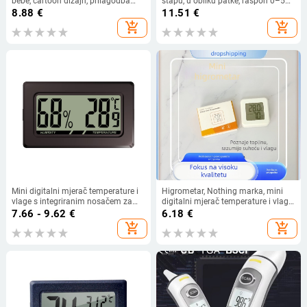
bebe, cartoon dizajn, prilagodba
štapu, u obliku patke, raspon 0–50,
dostupna, rezolucija temperature
model Jdy0010, Jed
8.88
€
11.51
€
na upit
add_shopping_cart
add_shopping_cart
Mini digitalni mjerač temperature i
Higrometar, Nothing marka, mini
vlage s integriranim nosačem za
digitalni mjerač temperature i vlage,
kućne ljubimce – reptile, za
rezolucija temperature 30
7.66 - 9.62
€
6.18
€
automobil, unutarnja i vanjska
add_shopping_cart
add_shopping_cart
uporaba