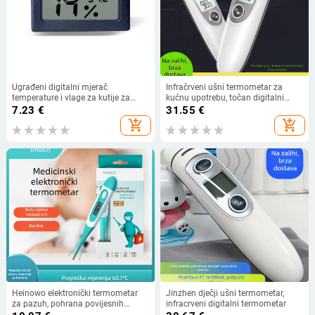
Ugrađeni digitalni mjerač
Infračrveni ušni termometar za
temperature i vlage za kutije za
kućnu upotrebu, točan digitalni
cigarete, kutije za vino, glazbene
termometar za odrasle i djecu,
7.23
€
31.55
€
kutije i automobile
načini za uho i čelo, LCD zaslon,
add_shopping_cart
add_shopping_cart
Bluetooth
Heinowo elektronički termometar
Jinzhen dječji ušni termometar,
za pazuh, pohrana povijesnih
infracrveni digitalni termometar
podataka, univerzalna primjena