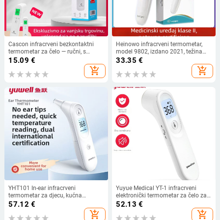
Cascon infracrveni bezkontaktni
Heinowo infracrveni termometar,
termometar za čelo — ručni, s
model 9802, izdano 2021, težina
trobojnim pozadinskim
250 g, za opću upotrebu
15.09
€
33.35
€
osvjetljenjem i alarmom za visoku
add_shopping_cart
add_shopping_cart
temperaturu, način nošenja: čelo s
flasterom, opća namjena, izlazak
2024-01-10
YHT101 In-ear infracrveni
Yuyue Medical YT-1 infracrveni
termometar za djecu, kućna
elektronički termometar za čelo za
medicinska upotreba
odrasle i bebe
57.12
€
52.13
€
add_shopping_cart
add_shopping_cart