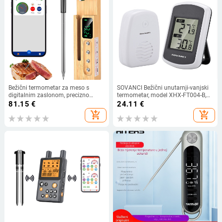
Bežični termometar za meso s
SOVANCI Bežični unutarnji-vanjski
digitalnim zaslonom, precizno
termometar, model XHX-FT004-B,
mjerenje za roštilj i kuhanje,
rezolucija 0,1°C, prilagodljivo
81.15
€
24.11
€
mogućnost prilagodbe
obrađivanje
add_shopping_cart
add_shopping_cart