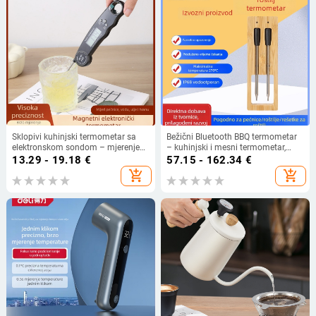
Sklopivi kuhinjski termometar sa
Bežični Bluetooth BBQ termometar
elektronskom sondom – mjerenje
– kuhinjski i mesni termometar,
temperature vode, ulja i mlijeka,
0.1°C rezolucija
13.29 - 19.18
€
57.15 - 162.34
€
kuhinjski termometar za pečenje
add_shopping_cart
add_shopping_cart