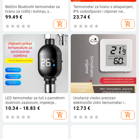
Bežični Bluetooth termometar za
Termometar za hranu s sklapanjem,
hranu za roštilj i kuhinju, s
IP6 vodootporan i otporan na
aplikacijom, točnost ±1°C/±1°F
prašinu, rezolucija 0,1°C |
99.49
€
23.74
€
licencirana privatna etiketa
add_shopping_cart
add_shopping_cart
LED termometar za tuš s pametnim
Unutarnji visoko precizan
dodirnim zaslonom, mjerenje
elektronički zidni termometar i
temperature tijekom tuširanja,
higrometar za dječju sobu i
10.34 - 18.83
€
12.73
€
digitalni prikaz
hladnjak, mjerenje temperature i
add_shopping_cart
add_shopping_cart
vlage.