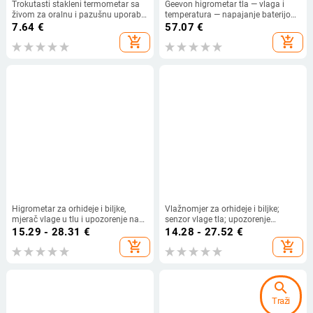
Trokutasti stakleni termometar sa
Geevon higrometar tla — vlaga i
živom za oralnu i pazušnu uporabu,
temperatura — napajanje baterijom,
medicinske kvalitete, kućna
rezolucija 0,1°C, za kućni vrt i
7.64
€
57.07
€
uporaba, za djecu i odrasle
lončanice
add_shopping_cart
add_shopping_cart
Higrometar za orhideje i biljke,
Vlažnomjer za orhideje i biljke;
mjerač vlage u tlu i upozorenje na
senzor vlage tla; upozorenje
sušu
nedostatka vode.
15.29 - 28.31
€
14.28 - 27.52
€
add_shopping_cart
add_shopping_cart
search
Traži