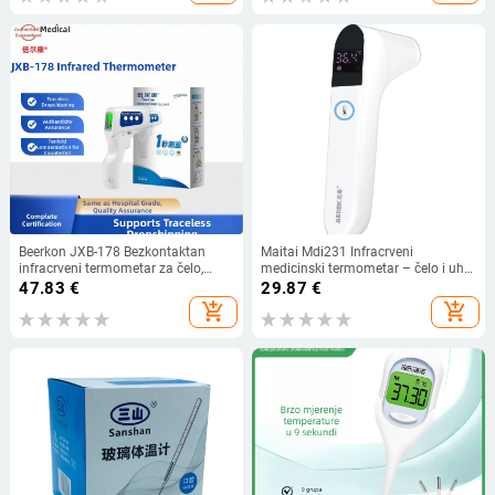
Beerkon JXB-178 Bezkontaktan
Maitai Mdi231 Infracrveni
infracrveni termometar za čelo,
medicinski termometar – čelo i uho,
kućna upotreba, mjerenje
ručni, kontakti i bezkontaktno
47.83
€
29.87
€
temperature u 1 sekundu
mjerenje, 1.5V×2 Baterije, Izdanje
add_shopping_cart
add_shopping_cart
2023