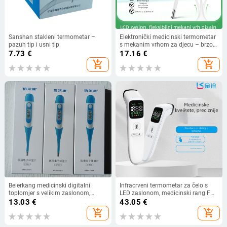
Sanshan stakleni termometar –
Elektronički medicinski termometar
pazuh tip i usni tip
s mekanim vrhom za djecu – brzo
mjerenje
7.73
€
17.16
€
usmeno/aksilarno/rektalno, model
add_shopping_cart
add_shopping_cart
T28, marka Haishi Hainuo, težina
20 g, jamstvo na cijeloj zemlji
Beierkang medicinski digitalni
Infracrveni termometar za čelo s
toplomjer s velikim zaslonom,
LED zaslonom, medicinski rang FC-
visoka preciznost, bez živine, DT008
IR202LED, Gold diagnosis; baterija
13.03
€
43.05
€
2×AAA; mjeri temperaturu čela,
add_shopping_cart
add_shopping_cart
tijela i objekta