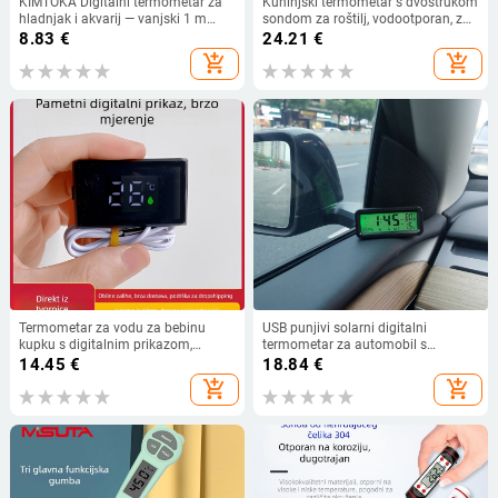
KIMTOKA Digitalni termometar za
Kuhinjski termometar s dvostrukom
hladnjak i akvarij — vanjski 1 m
sondom za roštilj, vodootporan, za
senzor, raspon -50°C do 70°C,
meso, 0,1°C rezolucija, ABS + 304
8.83
€
24.21
€
rezolucija 0.1°C, mjerni kabel 1.5 m
nehrđajući čelik
add_shopping_cart
add_shopping_cart
Termometar za vodu za bebinu
USB punjivi solarni digitalni
kupku s digitalnim prikazom,
termometar za automobil s
vodootporan, Bobo
automatskim pozadinskim
14.45
€
18.84
€
osvjetljenjem, mini mjerač
add_shopping_cart
add_shopping_cart
temperature i vlage, USB Type-C