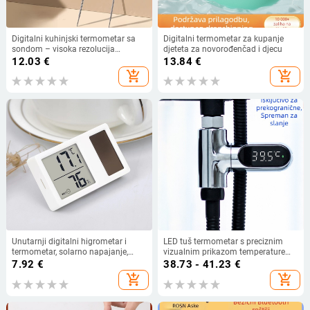
Digitalni kuhinjski termometar sa
Digitalni termometar za kupanje
sondom – visoka rezolucija
djeteta za novorođenčad i djecu
mjerenja temperature za vodu, ulje,
12.03
€
13.84
€
mlijeko i pečenje kruha
add_shopping_cart
add_shopping_cart
Unutarnji digitalni higrometar i
LED tuš termometar s preciznim
termometar, solarno napajanje,
vizualnim prikazom temperature
kompaktan
vode, za tuširanje i kupanje bebe
7.92
€
38.73 - 41.23
€
add_shopping_cart
add_shopping_cart