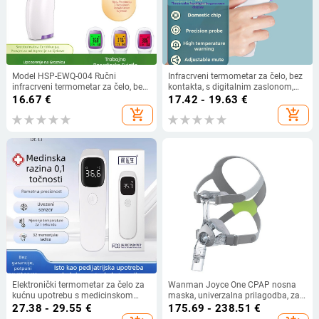
Model HSP-EWQ-004 Ručni
Infracrveni termometar za čelo, bez
infracrveni termometar za čelo, bez
kontakta, s digitalnim zaslonom,
kontakta, s digitalnim zaslonom,
0,2°C rezolucija, model F03C/F03D,
16.67
€
17.42 - 19.63
€
dvostruki način mjerenja tjelesne i
ručni
add_shopping_cart
add_shopping_cart
objekta temperature
Elektronički termometar za čelo za
Wanman Joyce One CPAP nosna
kućnu upotrebu s medicinskom
maska, univerzalna prilagodba, za
preciznošću; Marka: Lierdoct/Dr Li;
CPAP terapiju
27.38 - 29.55
€
175.69 - 238.51
€
Model: Thermometer baby body