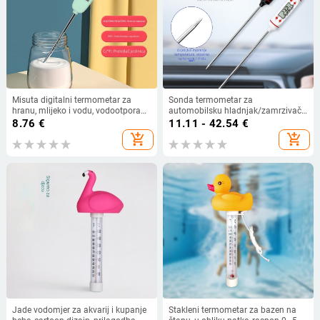
Misuta digitalni termometar za
Sonda termometar za
hranu, mlijeko i vodu, vodootporan,
automobilsku hladnjak/zamrzivač i
višenamjenski za suho i mokro
kućni klima uređaj – mjerenje
8.76
€
11.11 - 42.54
€
korištenje
temperature na izlaznom zraku
add_shopping_cart
add_shopping_cart
Jade vodomjer za akvarij i kupanje
Stakleni termometar za bazen na