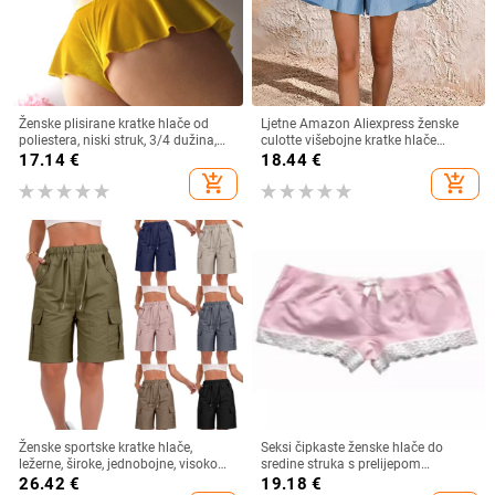
Ženske plisirane kratke hlače od
Ljetne Amazon Aliexpress ženske
poliestera, niski struk, 3/4 dužina,
culotte višebojne kratke hlače
ulični stil
suknja široki struk široke kratke
17.14
€
18.44
€
hlače široke nogavice
add_shopping_cart
add_shopping_cart
Ženske sportske kratke hlače,
Seksi čipkaste ženske hlače do
ležerne, široke, jednobojne, visokog
sredine struka s prelijepom
struka, s vezicama, cargo
mašnom, višebojne mini prozračne
26.42
€
19.18
€