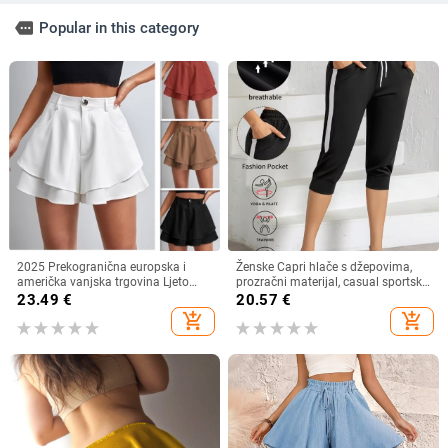
more
Popular in this category
2025 Prekogranična europska i
Ženske Capri hlače s džepovima,
američka vanjska trgovina Ljeto
prozračni materijal, casual sportski
Novi stil Ženske visoke struka
stil, kapri duljina, udoban kroj
23.49
€
20.57
€
Dvoslojne labave modne ležerne
add_shopping_cart
add_shopping_cart
mikro hlače u jednoj boji