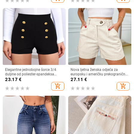
Elegantne jednobojne šorce 3/4
Nova ljetna ženska odjeća za
duljine od poliester-spandeksa
europsku i američku prekograničnu
smjese, srednji pojas, srednja
upotrebu, moderna i ležerna,
23.17
€
27.11
€
gustoća tkanine, jesen 2024
jednobojne, uske kratke hlače
add_shopping_cart
add_shopping_cart
visokog struka