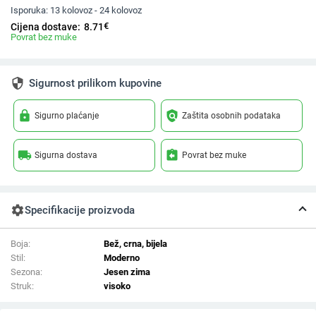
Isporuka:
13 kolovoz - 24 kolovoz
€
Cijena dostave:
8.71
Povrat bez muke
security
Sigurnost prilikom kupovine
lock
policy
Sigurno plaćanje
Zaštita osobnih podataka
local_shipping
assignment_return
Sigurna dostava
Povrat bez muke
settings
Specifikacije proizvoda
Boja:
Bež, crna, bijela
Stil:
Moderno
Sezona:
Jesen zima
Struk:
visoko