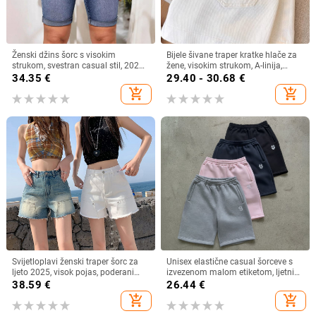
Ženski džins šorc s visokim
Bijele šivane traper kratke hlače za
strukom, svestran casual stil, 2025
žene, visokim strukom, A-linija,
nova kolekcija
široke nogavice, lagane
34.35
€
29.40 - 30.68
€
add_shopping_cart
add_shopping_cart
Svijetloplavi ženski traper šorc za
Unisex elastične casual šorceve s
ljeto 2025, visok pojas, poderani
izvezenom malom etiketom, ljetni
rubovi, A-linija, uski kroj, za sitniju
streetwear, ležerni kroj
38.59
€
26.44
€
građu
add_shopping_cart
add_shopping_cart