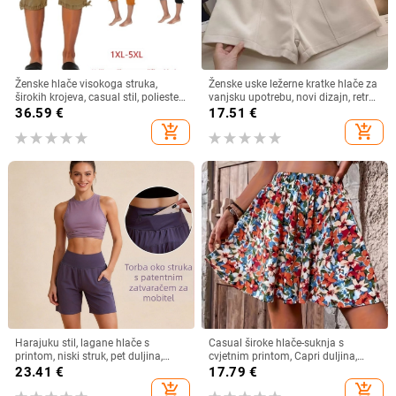
Ženske hlače visokoga struka,
Ženske uske ležerne kratke hlače za
širokih krojeva, casual stil, poliester
vanjsku upotrebu, novi dizajn, retro,
materijal, postotak 50-70%, proljeće
jednostavne, visokog struka, A-
36.59
€
17.51
€
2025
kroja, širokih nogavica
add_shopping_cart
add_shopping_cart
Harajuku stil, lagane hlače s
Casual široke hlače-suknja s
printom, niski struk, pet duljina,
cvjetnim printom, Capri duljina,
dizajn stražnjeg pojasa, kožna
elastični pojas, poliester.
23.41
€
17.79
€
tkanina, s oznakom
add_shopping_cart
add_shopping_cart