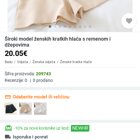
favorite
Široki model ženskih kratkih hlača s remenom i
džepovima
20.05
€
Badu
Odjeća
Ženska odjeća
Ženske kratke hlače
Šifra proizvoda:
209743
Recenzije:
0
|
0
prodano
straighten
Odaberite model ili veličinu
redeem
NEWHR
-10% za nove korisnike uz kod:
local_shipping
Isporuka i povrat