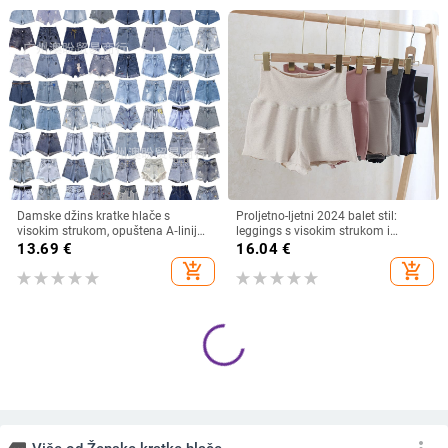
Damske džins kratke hlače s
Proljetno-ljetni 2024 balet stil:
visokim strukom, opuštena A‑linija,
leggings s visokim strukom i
izliđeni rubovi, ultra kratke, ljeto
volanom na rubu, za žene
13.69
€
16.04
€
2025
add_shopping_cart
add_shopping_cart