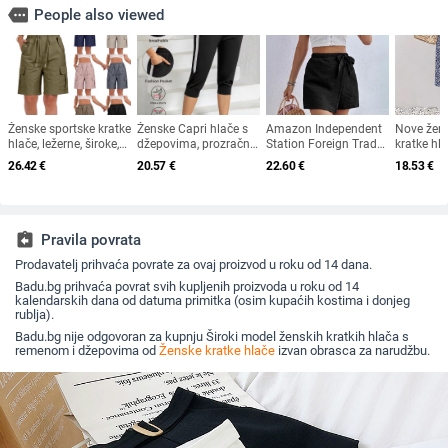
more
People also viewed
Ženske sportske kratke
Ženske Capri hlače s
Amazon Independent
Nove žen
hlače, ležerne, široke,
džepovima, prozračni
Station Foreign Trade
kratke hl
jednobojne, visokog
materijal, casual
Najprodavanije
Cross Bord
26.42
€
20.57
€
22.60
€
18.53
€
struka, s vezicama,
sportski stil, kapri
europske i američke
ležerne pl
cargo džepovima
duljina, udoban kroj
eksplozivne ljetne
cvjetne pr
kratke hlače
za struk
Prekogranične
Culottes
assignment_return
Pravila povrata
Prodavatelj prihvaća povrate za ovaj proizvod u roku od 14 dana.
Badu.bg prihvaća povrat svih kupljenih proizvoda u roku od 14
kalendarskih dana od datuma primitka (osim kupaćih kostima i donjeg
rublja).
Badu.bg nije odgovoran za kupnju Široki model ženskih kratkih hlača s
remenom i džepovima od
Ženske kratke hlače
izvan obrasca za narudžbu.