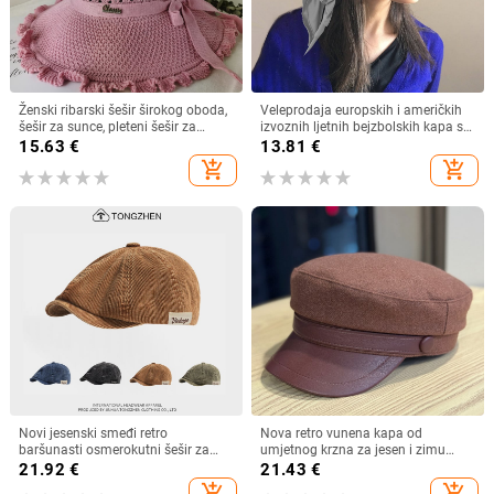
Ženski ribarski šešir širokog oboda,
Veleprodaja europskih i američkih
šešir za sunce, pleteni šešir za
izvoznih ljetnih bejzbolskih kapa s
sunce, šešir za odmor na plaži, šešir
vezicom na leđima, vanjski šešir,
15.63
€
13.81
€
za sunce širokog oboda
jednobojni vizir, šal/šešir
add_shopping_cart
add_shopping_cart
Novi jesenski smeđi retro
Nova retro vunena kapa od
baršunasti osmerokutni šešir za
umjetnog krzna za jesen i zimu
muškarce i žene, nošen unatrag s
2025. za žene, britanski
21.92
€
21.43
€
beretkom, univerzalni šešir u jednoj
osmerokutni ravni cilindar za
add_shopping_cart
add_shopping_cart