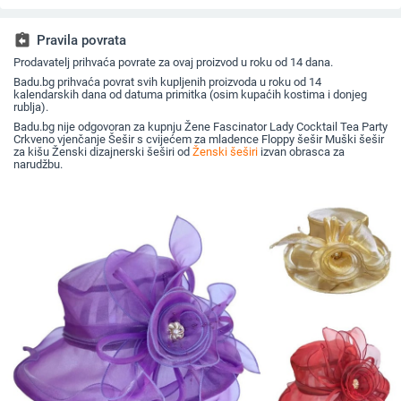
topla, vunena kapa
za sunce širokog
beretkom, univerzalni
ravni cili
plus baršunasta kapa
oboda
šešir u jednoj boji za
književna
za umivaonik
jesen i zimu
assignment_return
Pravila povrata
Prodavatelj prihvaća povrate za ovaj proizvod u roku od 14 dana.
Badu.bg prihvaća povrat svih kupljenih proizvoda u roku od 14
kalendarskih dana od datuma primitka (osim kupaćih kostima i donjeg
rublja).
Badu.bg nije odgovoran za kupnju Žene Fascinator Lady Cocktail Tea Party
Crkveno vjenčanje Šešir s cvijećem za mladence Floppy šešir Muški šešir
za kišu Ženski dizajnerski šeširi od
Ženski šeširi
izvan obrasca za
narudžbu.