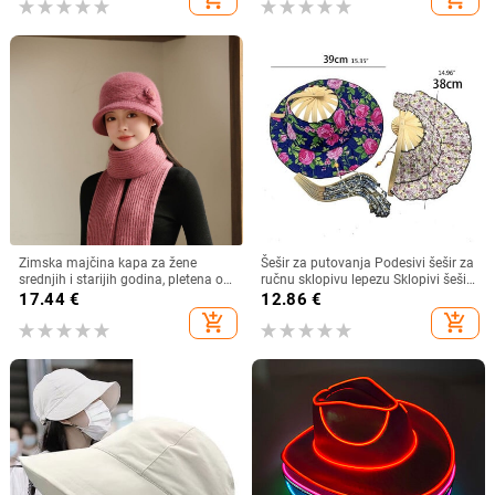
boji za jesen i zimu
književna putovanja
Zimska majčina kapa za žene
Šešir za putovanja Podesivi šešir za
srednjih i starijih godina, pletena od
ručnu sklopivu lepezu Sklopivi šešir
zečjeg krzna, otporna na hladnoću,
od bambusa i lepeza Ljetna plaža
17.44
€
12.86
€
topla, vunena kapa plus baršunasta
Sklopivi šešir i lepeza R7RF
add_shopping_cart
add_shopping_cart
kapa za umivaonik