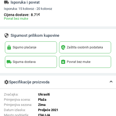
local_shipping
Isporuka i povrat
Isporuka:
15 kolovoz - 20 kolovoz
€
Cijena dostave:
8.71
Povrat bez muke
security
Sigurnost prilikom kupovine
lock
policy
Sigurno plaćanje
Zaštita osobnih podataka
local_shipping
assignment_return
Sigurna dostava
Povrat bez muke
settings
Specifikacije proizvoda
Značajka:
Ukrasiti
Primjenjiva scena:
Plaža
Primjenjiva sezona:
Zima
Datum izlaska:
Proljeće 2021
Mjesto podrijetla:
ITALIJA