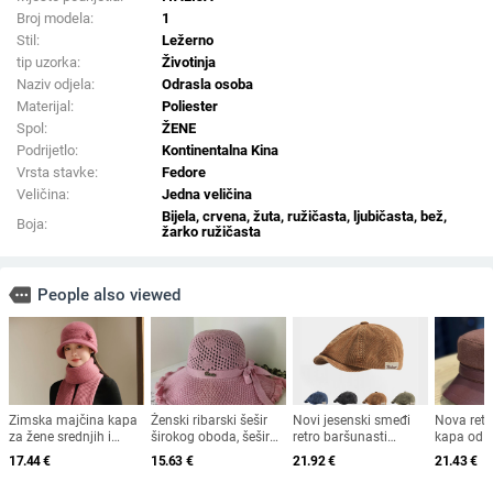
Broj modela:
1
Stil:
Ležerno
tip uzorka:
Životinja
Naziv odjela:
Odrasla osoba
Materijal:
Poliester
Spol:
ŽENE
Podrijetlo:
Kontinentalna Kina
Vrsta stavke:
Fedore
Veličina:
Jedna veličina
Bijela, crvena, žuta, ružičasta, ljubičasta, bež,
Boja:
žarko ružičasta
more
People also viewed
Zimska majčina kapa
Ženski ribarski šešir
Novi jesenski smeđi
Nova ret
za žene srednjih i
širokog oboda, šešir
retro baršunasti
kapa od 
starijih godina, pletena
za sunce, pleteni šešir
osmerokutni šešir za
krzna za 
17.44
€
15.63
€
21.92
€
21.43
€
od zečjeg krzna,
za sunce, šešir za
muškarce i žene,
2025. za 
otporna na hladnoću,
odmor na plaži, šešir
nošen unatrag s
britanski