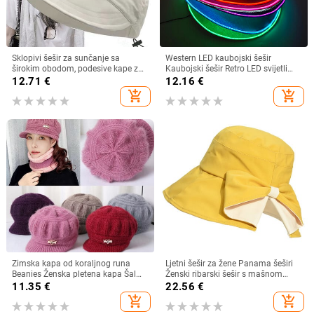
Sklopivi šešir za sunčanje sa
Western LED kaubojski šešir
širokim obodom, podesive kape za
Kaubojski šešir Retro LED svijetli
muškarce, žene, šeširi za plažu,
obod Jazz cilindar Svjetleći
12.71
€
12.16
€
ljetni brzosušeći viziri, ribarska kapa
mladenkin šešir Cosplay kostim
add_shopping_cart
add_shopping_cart
Kaubojsko odijelo za žene
muškarce
Zimska kapa od koraljnog runa
Ljetni šešir za žene Panama šeširi
Beanies Ženska pletena kapa Šal
Ženski ribarski šešir s mašnom
Održava toplinu Vunena pletena
Trend ženski šeširi s kantom
11.35
€
22.56
€
kapa Kapa sa šiltom Dvoslojne
Suncobran Prozračne kape za
add_shopping_cart
add_shopping_cart
zaštitne kape
sunce za žene