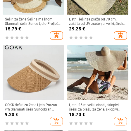
Šeširi za žene Šešir s mašnom
Ljetni šešir za plažu od 70 cm,
Slamnati šešir Sunce Ljeto Proljeće
zaštita od UV zračenja, veliki, široki
Veliki obodi Plaža Na otvorenom
obodi, 35 cm, sklopivi slamnati
15.79
€
29.25
€
Ženski ljetni šešir Sombreros De
šeširi, velike sklopive kape za
add_shopping_cart
add_shopping_cart
Mujer
zaštitu od sunca
COKK šeširi za žene Ljeto Prazan
Ljetni 25 m veliki obodi, sklopivi
vrh Slamnati šešir Suncobran
šeširi za plažu za žene, sklopivi
Krema za sunčanje Šešir za plažu
slamnati šešir, šešir za zaštitu od
9.20
€
18.73
€
Ženski štitnik za zaštitu od sunca
sunca, šešir za putovanja
add_shopping_cart
add_shopping_cart
Roditelji Dječji Šeširi za sunce
Dropshipping