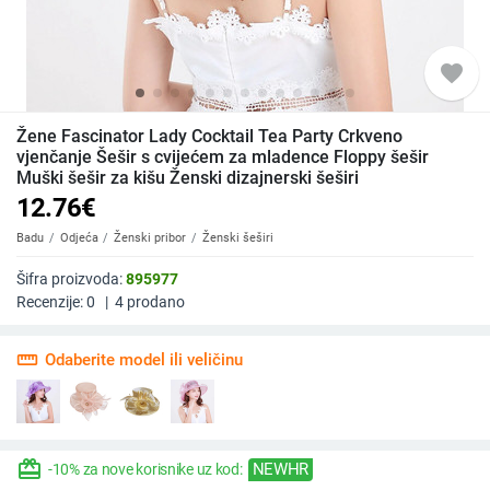
favorite
Žene Fascinator Lady Cocktail Tea Party Crkveno
vjenčanje Šešir s cvijećem za mladence Floppy šešir
Muški šešir za kišu Ženski dizajnerski šeširi
12.76
€
Badu
Odjeća
Ženski pribor
Ženski šeširi
Šifra proizvoda:
895977
Recenzije:
0
|
4
prodano
straighten
Odaberite model ili veličinu
redeem
NEWHR
-10% za nove korisnike uz kod: