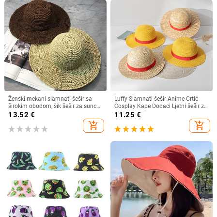
Ženski mekani slamnati šešir sa
Luffy Slamnati šešir Anime Crtić
širokim obodom, šik šešir za sunce
Cosplay Kape Dodaci Ljetni šešir za
Sklopivi ljetni slamnati šeširi za
sunce Suncobran Šešir za roditelje i
13.52
€
11.25
€
plažu za žene Kape za djevojčice
dijete Luffy šešir za žene Muškarci
add_shopping_cart
add_shopping_cart
Ženski šeširi od rafije