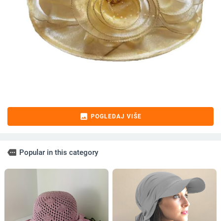
image
POGLEDAJ VIŠE
more
Popular in this category