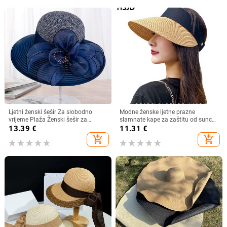
Ljetni ženski šešir Za slobodno
Modne ženske ljetne prazne
vrijeme Plaža Ženski šešir za
slamnate kape za zaštitu od sunca
sunčanje Elegantni šešir širokog
s velikim obodom, podesivi ženski
13.39
€
11.31
€
oboda Svileni šešir s kantom s
šešir za zaštitu od sunca za
add_shopping_cart
add_shopping_cart
cvijetom Ležerna kapa Ženska
sportove na plaži
fedora