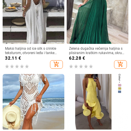
Maksi haljina od ice silk s crinkle
Zelena dugačka večernja haljina s
teksturom, otvoreni leđa i tanke
plisiranim kratkim rukavima, okrugli
naramenice, plisirana
izrez, A-linija
32.11
€
62.28
€
add_shopping_cart
add_shopping_cart