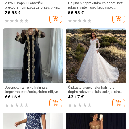
2025 Europski i američki
Haljina s nepravilnim volanom, bez
prekogranični izvoz za plažu, bikini
rukava, saten, uski kroj, visoki
kupaći kostim s resicama, čista
ovratnik
26.58
€
56.98
€
boja, haljina za plažu
add_shopping_cart
add_shopping_cart
Jesenska i zimska haljina s
Čipkasta vjenčanska haljina s
tregerima, mrežasta, zlatna niti, vez,
dugim rukavima, tutu suknja, struk
jakna, kardigan, dvodijelna haljina,
u sredini
66.16
€
42.17
€
duga haljina za muslimane
add_shopping_cart
add_shopping_cart