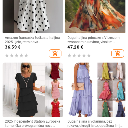
Amazon francuska točkasta haljina
Duga haljina princeze s V-izrezom,
2025. ljeto, retro nova
zvonastim rukavima, visokim
temperamentna uska suknja za
strukom, geometrijski uzorak,
36.59
€
47.20
€
žene
poliester
add_shopping_cart
add_shopping_cart
2025 Independent Station Europska
Duga haljina s volanima, bez
i američka prekogranična nova
rukava, okrugli izrez, opuštena linija