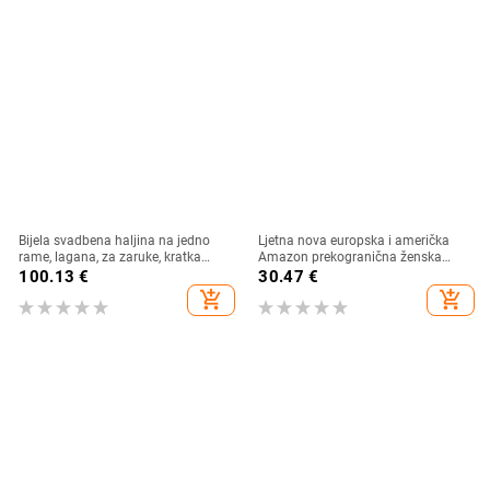
Bijela svadbena haljina na jedno
Ljetna nova europska i američka
rame, lagana, za zaruke, kratka
Amazon prekogranična ženska
haljina s francuskim retro šarmom
modna haljina s prugastim
100.13
€
30.47
€
printom, ovratnikom i strukom, bez
add_shopping_cart
add_shopping_cart
rukava, za 24 sata