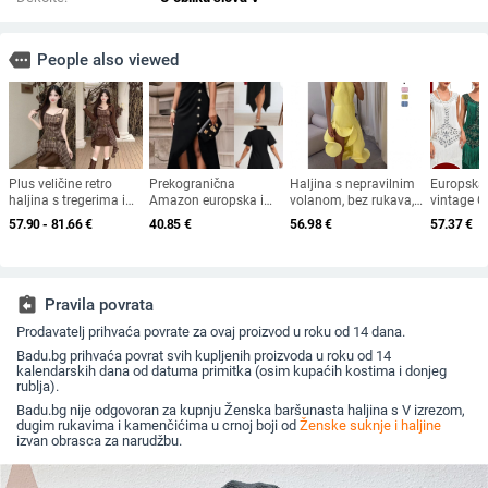
more
People also viewed
Plus veličine retro
Prekogranična
Haljina s nepravilnim
Europska 
haljina s tregerima i
Amazon europska i
volanom, bez rukava,
vintage G
kompletnom bluzom s
američka ženska
saten, uski kroj, visoki
haljina iz
57.90 - 81.66
€
40.85
€
56.98
€
57.37
€
dugim rukavima -
moda elegantna
ovratnik
plesna su
proljeće 2025; TR
nepravilna haljina s
izrez, šlj
tkanina; PVC 50–70%;
ukrasom od bočnih
perlica, i
kineski stil; književni
gumba
resasta pr
retro
size halji
assignment_return
Pravila povrata
Prodavatelj prihvaća povrate za ovaj proizvod u roku od 14 dana.
Badu.bg prihvaća povrat svih kupljenih proizvoda u roku od 14
kalendarskih dana od datuma primitka (osim kupaćih kostima i donjeg
rublja).
Badu.bg nije odgovoran za kupnju Ženska baršunasta haljina s V izrezom,
dugim rukavima i kamenčićima u crnoj boji od
Ženske suknje i haljine
izvan obrasca za narudžbu.