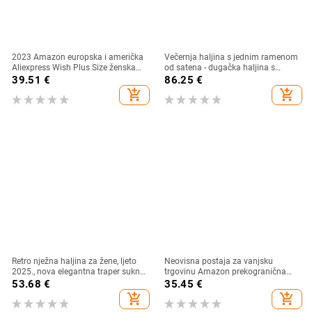
2023 Amazon europska i američka
Večernja haljina s jednim ramenom
Aliexpress Wish Plus Size ženska
od satena - dugačka haljina s
traper haljina izvoz čiste boje velike
visokim strukom
39.51
€
86.25
€
veličine ležerna suknja
add_shopping_cart
add_shopping_cart
Retro nježna haljina za žene, ljeto
Neovisna postaja za vanjsku
2025., nova elegantna traper suknja
trgovinu Amazon prekogranična
korejskog dizajna niše
ljetna nova ženska modna haljina
53.68
€
35.45
€
do sredine struka s cvjetnim
add_shopping_cart
add_shopping_cart
okruglim izrezom i 3D printom