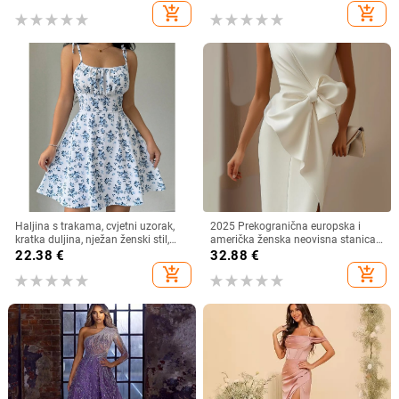
naborita tekstura, jesen 2024
add_shopping_cart
add_shopping_cart
Haljina s trakama, cvjetni uzorak,
2025 Prekogranična europska i
kratka duljina, nježan ženski stil,
američka ženska neovisna stanica
poliester
s mašnom, ukrasna haljina, haljina,
22.38
€
32.88
€
kratka suknja, prsluci
add_shopping_cart
add_shopping_cart