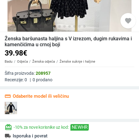
favorite
Ženska baršunasta haljina s V izrezom, dugim rukavima i
kamenčićima u crnoj boji
39.98
€
Badu
Odjeća
Ženska odjeća
Ženske suknje i haljine
Šifra proizvoda:
208957
Recenzije:
0
|
0
prodano
straighten
Odaberite model ili veličinu
redeem
NEWHR
-10% za nove korisnike uz kod:
local_shipping
Isporuka i povrat