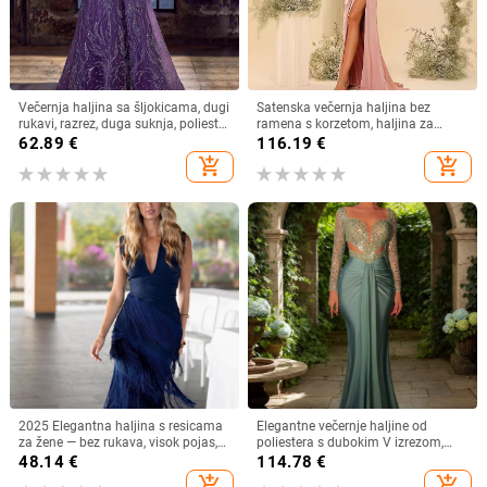
Večernja haljina sa šljokicama, dugi
Satenska večernja haljina bez
rukavi, razrez, duga suknja, poliester
ramena s korzetom, haljina za
70-80%
kumu s prorezom, duga formalna
62.89
€
116.19
€
haljina
add_shopping_cart
add_shopping_cart
2025 Elegantna haljina s resicama
Elegantne večernje haljine od
za žene — bez rukava, visok pojas,
poliestera s dubokim V izrezom,
tanke naramenice, duboki V izrez,
visokim pasom, dugim rukavima i
48.14
€
114.78
€
duga haljina
dugom suknjom
add_shopping_cart
add_shopping_cart