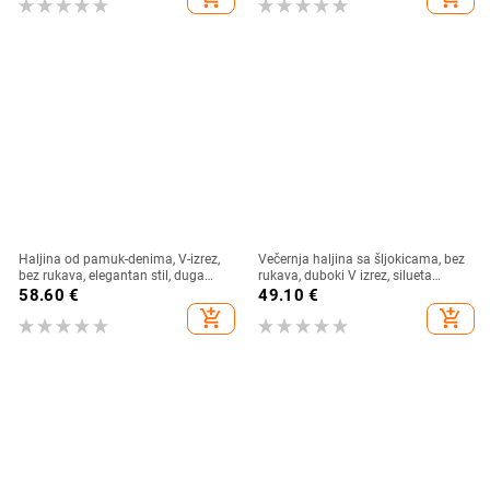
Haljina od pamuk-denima, V-izrez,
Večernja haljina sa šljokicama, bez
bez rukava, elegantan stil, duga
rukava, duboki V izrez, silueta
haljina, struk na sredini, 50–70%
sirene, poliester tkanina
58.60
€
49.10
€
pamuk
add_shopping_cart
add_shopping_cart