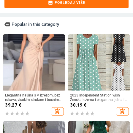
image
POGLEDAJ VIŠE
more
Popular in this category
Elegantna haljina s V izrezom, bez
2023 Independent Station wish
rukava, visokim strukom i bočnim
Ženska ležerna i elegantna ljetna i
prorezom, od poliestera s
jesenska nova haljina s printom i
39.27
€
30.19
€
elastanom
točkicama, okruglim izrezom,
add_shopping_cart
add_shopping_cart
kratkih rukava i strukom