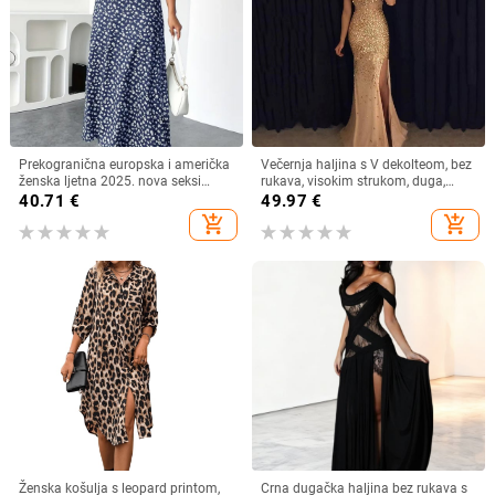
Prekogranična europska i američka
Večernja haljina s V dekolteom, bez
ženska ljetna 2025. nova seksi
rukava, visokim strukom, duga,
haljina s V-izrezom i kratkim
swing kroj, poliester, zip
40.71
€
49.97
€
rukavima s uskim strukom i
add_shopping_cart
add_shopping_cart
cvjetnim uzorkom s Amazon
printom
Ženska košulja s leopard printom,
Crna dugačka haljina bez rukava s