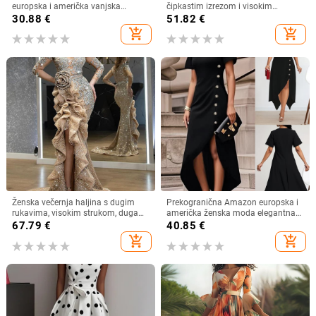
europska i američka vanjska
čipkastim izrezom i visokim
trgovina, tkana haljina s rukavima i
prorezom, večernja haljina
30.88
€
51.82
€
sedam točaka, široka modna
add_shopping_cart
add_shopping_cart
ženska midi haljina s razdjelnim
uzorkom
Ženska večernja haljina s dugim
Prekogranična Amazon europska i
rukavima, visokim strukom, duga
američka ženska moda elegantna
suknja, metalni sprej materijal,
nepravilna haljina s ukrasom od
67.79
€
40.85
€
poliester 95%+
bočnih gumba
add_shopping_cart
add_shopping_cart