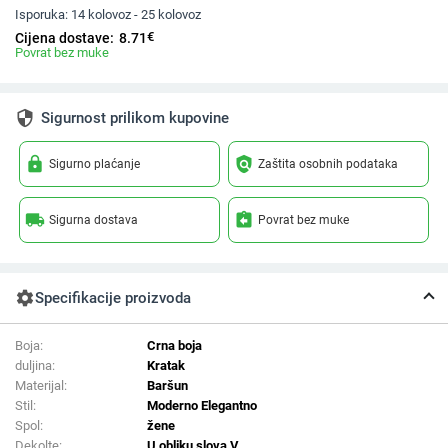
Isporuka:
14 kolovoz - 25 kolovoz
€
Cijena dostave:
8.71
Povrat bez muke
security
Sigurnost prilikom kupovine
lock
policy
Sigurno plaćanje
Zaštita osobnih podataka
local_shipping
assignment_return
Sigurna dostava
Povrat bez muke
settings
Specifikacije proizvoda
Boja:
Crna boja
duljina:
Kratak
Materijal:
Baršun
Stil:
Moderno Elegantno
Spol:
žene
Dekolte:
U obliku slova V