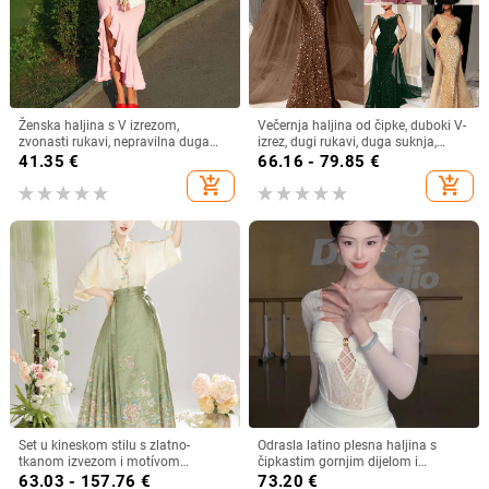
Ženska haljina s V izrezom,
Večernja haljina od čipke, duboki V-
zvonasti rukavi, nepravilna duga
izrez, dugi rukavi, duga suknja,
haljina, poliester s elastanom,
materijal od poliestera/elastana
41.35
€
66.16 - 79.85
€
dizajn panelnih kolaga
add_shopping_cart
add_shopping_cart
Set u kineskom stilu s zlatno-
Odrasla latino plesna haljina s
tkanom izvezom i motívom
čipkastim gornjim dijelom i
konjskog profila, proljeće/ljeto
resicama na suknji, najlon 95%+,
63.03 - 157.76
€
73.20
€