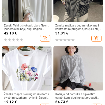
Ženski T-shirt širokog kroja s flisom,
Ženska majica s dugim rukavima i
jednostavne boje, dugi Raglan
kontrastnim prugama, korejski stil,
rukav, zimski osnovni sloj
široki kroj, okrugli izrez
42.10
€
31.01
€
add_shopping_cart
add_shopping_cart
Ženska majica s okruglim izrezom i
Košulja od pamuka s čipkastim
cvjetnim uzorkom - svijetli i šareni
ovratnikom, dugi rukavi, prugasti
cvjetni uzorak, prozračna rastezljiva
uzorak
19.12
€
64.73
€
tkanina, periva u perilici rublja