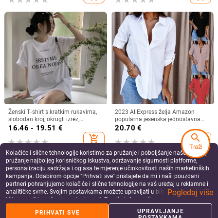
Ženski T‑shirt s kratkim rukavima,
2023 AliExpress želja Amazon
slobodan kroj, okrugli izrez,
popularna jesenska jednostavna
kreativni uzorak, ljeto 2023
ženska košulja dugih rukava s V-
16.46 - 19.51
€
20.70
€
izrezom i gumbima
search
add_shopping_cart
add_shopping_cart
Traži
Kolačiće i slične tehnologije koristimo za pružanje i poboljšanje naše Usluge,
pružanje najboljeg korisničkog iskustva, održavanje sigurnosti platforme,
personalizaciju sadržaja i oglasa te mjerenje učinkovitosti naših marketinških
kampanja. Odabirom opcije "Prihvati sve" pristajete da mi i naši pouzdani
partneri pohranjujemo kolačiće i slične tehnologije na vaš uređaj u reklamne i
Pogledaj više
analitičke svrhe. Svojim postavkama možete upravljati u bilo kojem trenutku
klikom na "Upravljanje postavkama". Za više informacija pogledajte našu
Politiku privatnosti
.
UPRAVLJANJE
PRIHVATI SVE
POSTAVKAMA