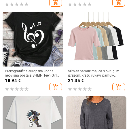
add_shopping_cart
add_shopping_cart
Prekogranična europska kodna
Slim-fit pamuk majica s okruglim
neovisna postaja SHEIN Teen Girl
izrezom, kratki rukavi, pamuk-
Music Festival Casual Short Sl
elastan mješavina (80–90% pamuk,
18.94
€
21.35
€
<30% elastan) – Ljeto 2025
add_shopping_cart
add_shopping_cart