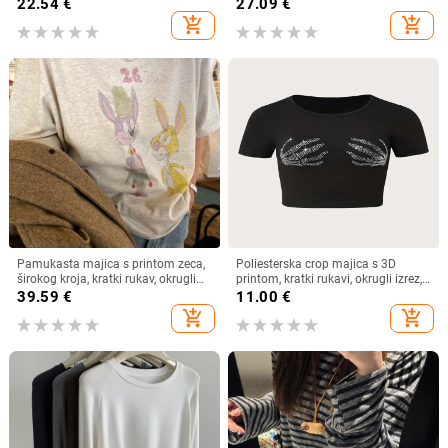
izrez kratkih rukava s uskim
duljina, okrugli izrez
22.54
€
27.09
€
rukavima i šišmiš rukavima, nova
add_shopping_cart
add_shopping_cart
majica
Pamukasta majica s printom zeca,
Poliesterska crop majica s 3D
širokog kroja, kratki rukav, okrugli
printom, kratki rukavi, okrugli izrez,
izrez, proljeće/ljeto 2025
ultra kratka duljina, street hipster
39.59
€
11.00
€
stil
add_shopping_cart
add_shopping_cart