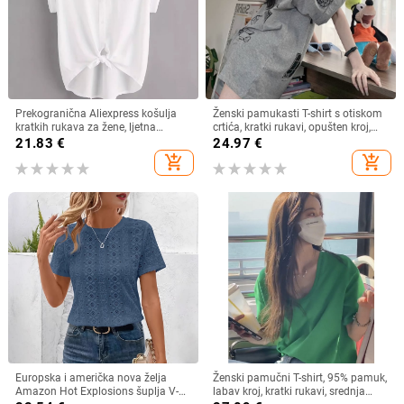
Prekogranična Aliexpress košulja
Ženski pamukasti T-shirt s otiskom
kratkih rukava za žene, ljetna
crtića, kratki rukavi, opušten kroj,
lagana, čista boja, svestrana,
srednja duljina
21.83
€
24.97
€
ležerna, široka
add_shopping_cart
add_shopping_cart
Europska i američka nova želja
Ženski pamučni T-shirt, 95% pamuk,
Amazon Hot Explosions šuplja V-
labav kroj, kratki rukavi, srednja