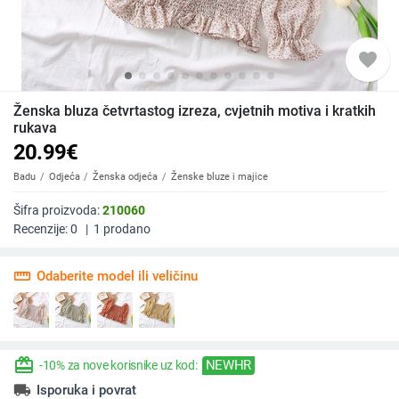
favorite
Ženska bluza četvrtastog izreza, cvjetnih motiva i kratkih
rukava
20.99
€
Badu
Odjeća
Ženska odjeća
Ženske bluze i majice
Šifra proizvoda:
210060
Recenzije:
0
|
1
prodano
straighten
Odaberite model ili veličinu
redeem
NEWHR
-10% za nove korisnike uz kod:
local_shipping
Isporuka i povrat