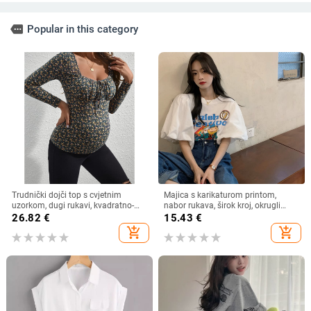
more
Popular in this category
Trudnički dojči top s cvjetnim
Majica s karikaturom printom,
uzorkom, dugi rukavi, kvadratno-
nabor rukava, širok kroj, okrugli
okrugli izrez, uski kroj, poliester s
izrez
26.82
€
15.43
€
elastanom
add_shopping_cart
add_shopping_cart