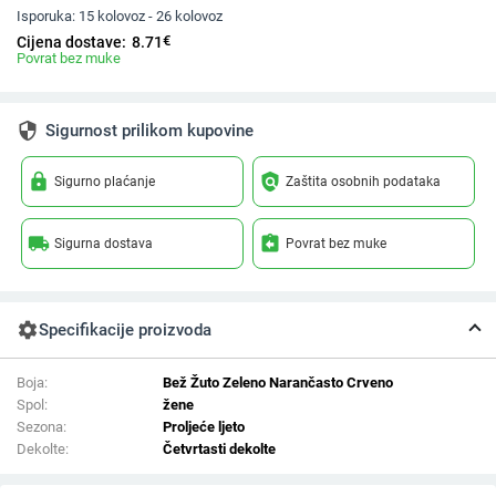
Isporuka:
15 kolovoz - 26 kolovoz
€
Cijena dostave:
8.71
Povrat bez muke
security
Sigurnost prilikom kupovine
lock
policy
Sigurno plaćanje
Zaštita osobnih podataka
local_shipping
assignment_return
Sigurna dostava
Povrat bez muke
settings
Specifikacije proizvoda
Boja:
Bež Žuto Zeleno Narančasto Crveno
Spol:
žene
Sezona:
Proljeće ljeto
Dekolte:
Četvrtasti dekolte