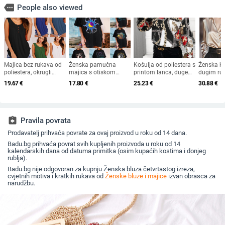
more
People also viewed
Majica bez rukava od
Ženska pamučna
Košulja od poliestera s
Ženska ko
poliestera, okrugli
majica s otiskom
printom lanca, duge
dugim ru
izrez, ležernog kroja, s
Mjesec i Sunce, kratki
rukave, ovratnik
karirani u
19.67
€
17.80
€
25.23
€
30.88
€
naborima
rukavi, okrugli izrez,
košulje, poslovni stil
ovratnik 
slobodan kroj
placket 
95% polie
assignment_return
Pravila povrata
Prodavatelj prihvaća povrate za ovaj proizvod u roku od 14 dana.
Badu.bg prihvaća povrat svih kupljenih proizvoda u roku od 14
kalendarskih dana od datuma primitka (osim kupaćih kostima i donjeg
rublja).
Badu.bg nije odgovoran za kupnju Ženska bluza četvrtastog izreza,
cvjetnih motiva i kratkih rukava od
Ženske bluze i majice
izvan obrasca za
narudžbu.