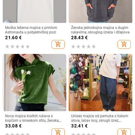
Muška ležerna majica s printom
Ženska jednobojna majica s dugim
Astronauta u pobjedničkoj pozi
rukavima, okruglog izreza i džepova
21.60
€
28.43
€
add_shopping_cart
add_shopping_cart
Nova majica kratkih rukava s
Unisex majica od pamuka s tiskom
kopčom u kineskom stilu, ženska,
slova, labav kroj, okrugli izrez,
ljeto 2024., nova zelena majica
japansko-korejski opušten stil,
33.08
€
32.41
€
kratkih rukava u kineskom stilu,
proljeće 2025
add_shopping_cart
add_shopping_cart
Design Sense Top