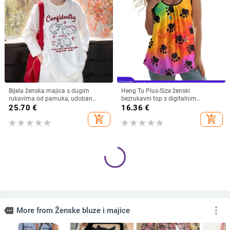
Bijela ženska majica s dugim
Heng Tu Plus-Size ženski
rukavima od pamuka, udoban
bezrukavni top s digitalnim
slobodan kroj, za jesen-zimu 2025
životinjskim printom, poliester,
25.70
€
16.36
€
okrugli izrez, slobodan kroj, ljeto
add_shopping_cart
add_shopping_cart