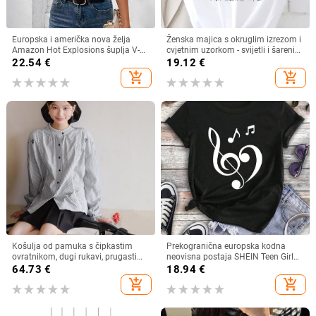
Europska i američka nova želja
Ženska majica s okruglim izrezom i
Amazon Hot Explosions šuplja V-
cvjetnim uzorkom - svijetli i šareni
izrez kratkih rukava s uskim
cvjetni uzorak, prozračna rastezljiva
22.54
€
19.12
€
rukavima i šišmiš rukavima, nova
tkanina, periva u perilici rublja
add_shopping_cart
add_shopping_cart
majica
Košulja od pamuka s čipkastim
Prekogranična europska kodna
ovratnikom, dugi rukavi, prugasti
neovisna postaja SHEIN Teen Girl
uzorak
Music Festival Casual Short Sl
64.73
€
18.94
€
add_shopping_cart
add_shopping_cart