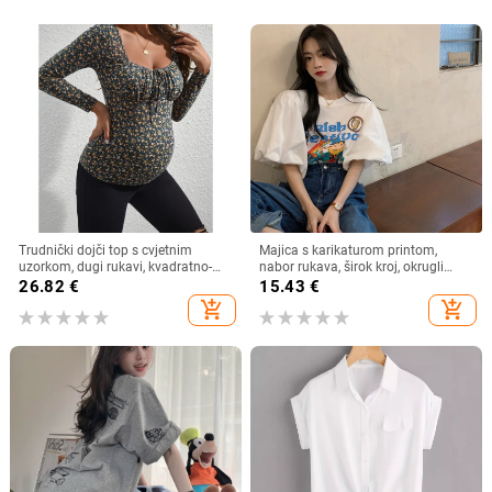
Trudnički dojči top s cvjetnim
Majica s karikaturom printom,
uzorkom, dugi rukavi, kvadratno-
nabor rukava, širok kroj, okrugli
okrugli izrez, uski kroj, poliester s
izrez
26.82
€
15.43
€
elastanom
add_shopping_cart
add_shopping_cart