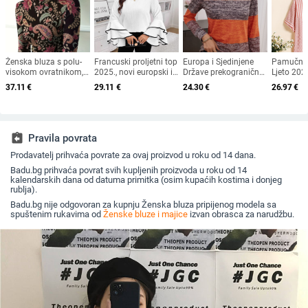
Ženska bluza s polu-
Francuski proljetni top
Europa i Sjedinjene
Pamučni i
visokom ovratnikom,
2025., novi europski i
Države prekogranična
Ljeto 202
dugi rukavi, poliester,
američki modni dizajn
proljetna i jesenska
veličina Ž
37.11
€
29.11
€
24.30
€
26.97
€
otisak, jesen 2024
s visokim rogom i
nova TEMU Amazon
kardigan 
lotosovim listom, s
eksplozija boja print
asimetri
osjećajem
gumba dugih rukava
prugasti
temperamenta, za
okrugli ovratnik
koji smanj
vanjsku trgovinu
ženska majica kratkih
udobna ko
assignment_return
Pravila povrata
rukava
izrezom
Prodavatelj prihvaća povrate za ovaj proizvod u roku od 14 dana.
Badu.bg prihvaća povrat svih kupljenih proizvoda u roku od 14
kalendarskih dana od datuma primitka (osim kupaćih kostima i donjeg
rublja).
Badu.bg nije odgovoran za kupnju Ženska bluza pripijenog modela sa
spuštenim rukavima od
Ženske bluze i majice
izvan obrasca za narudžbu.