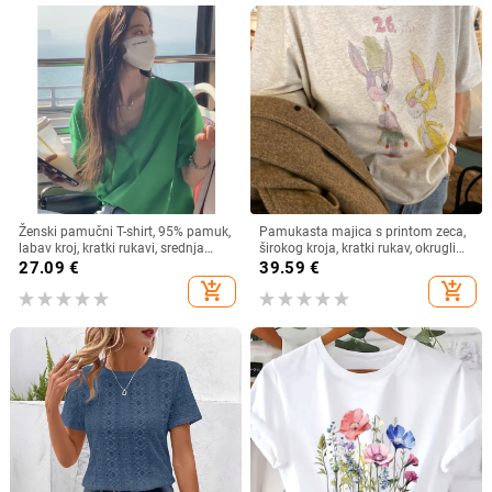
Ženski pamučni T-shirt, 95% pamuk,
Pamukasta majica s printom zeca,
labav kroj, kratki rukavi, srednja
širokog kroja, kratki rukav, okrugli
duljina, okrugli izrez
izrez, proljeće/ljeto 2025
27.09
€
39.59
€
add_shopping_cart
add_shopping_cart