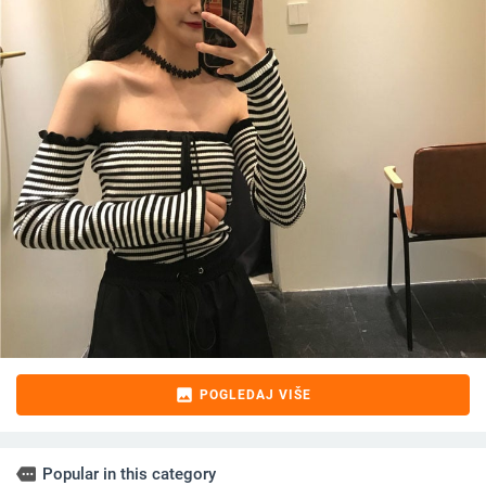
image
POGLEDAJ VIŠE
more
Popular in this category