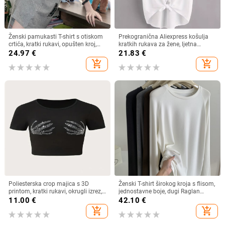
Ženski pamukasti T-shirt s otiskom
Prekogranična Aliexpress košulja
crtića, kratki rukavi, opušten kroj,
kratkih rukava za žene, ljetna
srednja duljina
lagana, čista boja, svestrana,
24.97
€
21.83
€
ležerna, široka
add_shopping_cart
add_shopping_cart
Poliesterska crop majica s 3D
Ženski T-shirt širokog kroja s flisom,
printom, kratki rukavi, okrugli izrez,
jednostavne boje, dugi Raglan
ultra kratka duljina, street hipster
rukav, zimski osnovni sloj
11.00
€
42.10
€
stil
add_shopping_cart
add_shopping_cart