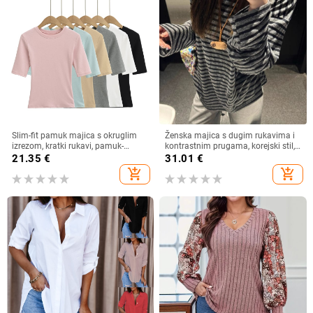
Slim-fit pamuk majica s okruglim
Ženska majica s dugim rukavima i
izrezom, kratki rukavi, pamuk-
kontrastnim prugama, korejski stil,
elastan mješavina (80–90% pamuk,
široki kroj, okrugli izrez
21.35
€
31.01
€
<30% elastan) – Ljeto 2025
add_shopping_cart
add_shopping_cart