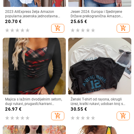
2023 AliExpress želja Amazon
Jesen 2024. Europa i Sjedinjene
popularna jesenska jednostavna
Države prekogranična Amazon
ženska košulja dugih rukava s V-
neovisna postaja nova ženska
20.70
€
25.65
€
izrezom i gumbima
modna majica s cvjetnim printom i
add_shopping_cart
add_shopping_cart
rukavima za lampione
Majica s lažnim dvodijelnim setom,
Ženski T-shirt od rayona, okrugli
dugi rukavi, prugasti/karirani
izrez, kratki rukavi, udoban kroj s
uzorak, tkanina od pamuk-
printom slova
26.97
€
30.55
€
mešavine (30–50% pamuka)
add_shopping_cart
add_shopping_cart