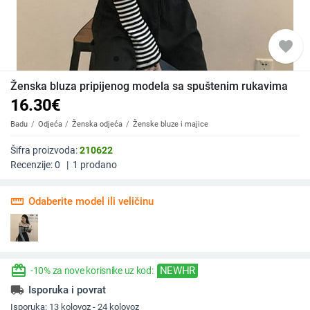
favorite
Ženska bluza pripijenog modela sa spuštenim rukavima
16.30
€
Badu
Odjeća
Ženska odjeća
Ženske bluze i majice
Šifra proizvoda:
210622
Recenzije:
0
|
1
prodano
straighten
Odaberite model ili veličinu
redeem
NEWHR
-10% za nove korisnike uz kod:
local_shipping
Isporuka i povrat
Isporuka:
13 kolovoz - 24 kolovoz