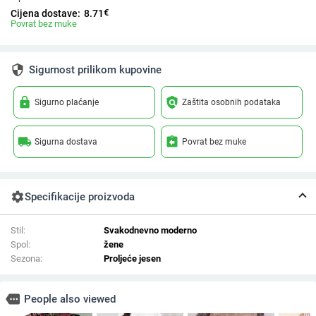
€
Cijena dostave:
8.71
Povrat bez muke
security
Sigurnost prilikom kupovine
lock
policy
Sigurno plaćanje
Zaštita osobnih podataka
local_shipping
assignment_return
Sigurna dostava
Povrat bez muke
settings
Specifikacije proizvoda
Stil:
Svakodnevno moderno
Spol:
žene
Sezona:
Proljeće jesen
more
People also viewed