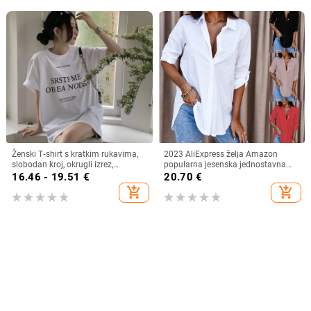
Ženski T‑shirt s kratkim rukavima,
2023 AliExpress želja Amazon
slobodan kroj, okrugli izrez,
popularna jesenska jednostavna
kreativni uzorak, ljeto 2023
ženska košulja dugih rukava s V-
16.46 - 19.51
€
20.70
€
izrezom i gumbima
add_shopping_cart
add_shopping_cart