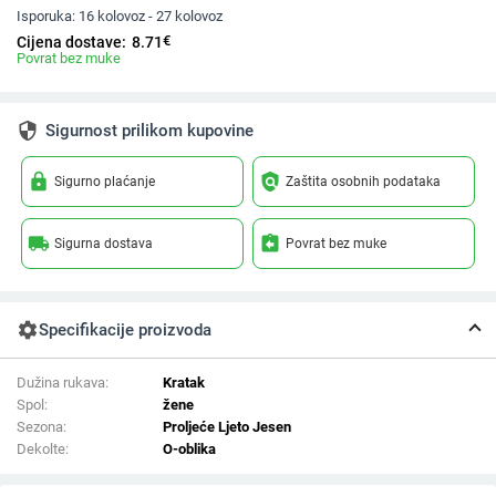
Isporuka:
16 kolovoz - 27 kolovoz
€
Cijena dostave:
8.71
Povrat bez muke
security
Sigurnost prilikom kupovine
lock
policy
Sigurno plaćanje
Zaštita osobnih podataka
local_shipping
assignment_return
Sigurna dostava
Povrat bez muke
settings
Specifikacije proizvoda
Dužina rukava:
Kratak
Spol:
žene
Sezona:
Proljeće Ljeto Jesen
Dekolte:
O-oblika