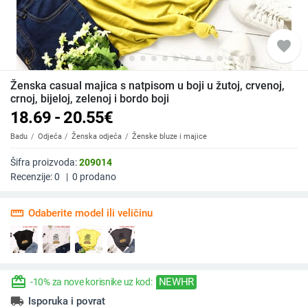
favorite
Ženska casual majica s natpisom u boji u žutoj, crvenoj,
crnoj, bijeloj, zelenoj i bordo boji
18.69 - 20.55
€
Badu
Odjeća
Ženska odjeća
Ženske bluze i majice
Šifra proizvoda:
209014
Recenzije:
0
|
0
prodano
straighten
Odaberite model ili veličinu
redeem
NEWHR
-10% za nove korisnike uz kod:
local_shipping
Isporuka i povrat