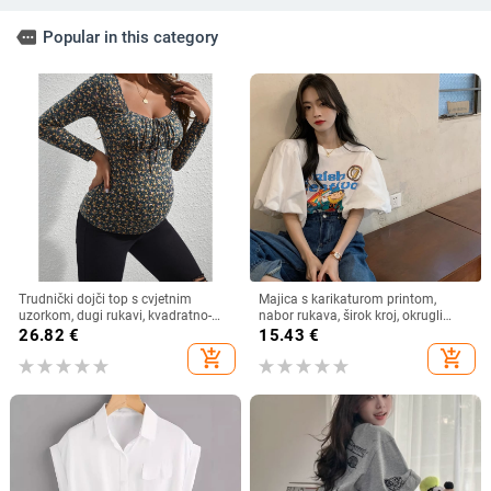
more
Popular in this category
Trudnički dojči top s cvjetnim
Majica s karikaturom printom,
uzorkom, dugi rukavi, kvadratno-
nabor rukava, širok kroj, okrugli
okrugli izrez, uski kroj, poliester s
izrez
26.82
€
15.43
€
elastanom
add_shopping_cart
add_shopping_cart