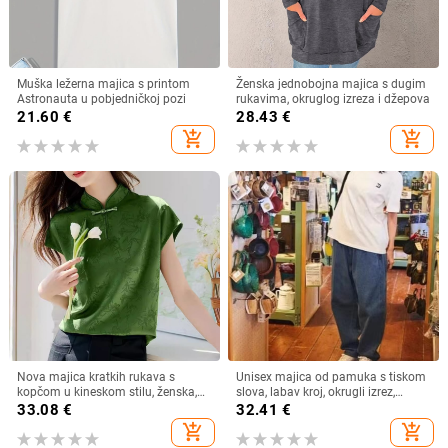
Muška ležerna majica s printom
Ženska jednobojna majica s dugim
Astronauta u pobjedničkoj pozi
rukavima, okruglog izreza i džepova
21.60
€
28.43
€
add_shopping_cart
add_shopping_cart
Nova majica kratkih rukava s
Unisex majica od pamuka s tiskom
kopčom u kineskom stilu, ženska,
slova, labav kroj, okrugli izrez,
ljeto 2024., nova zelena majica
japansko-korejski opušten stil,
33.08
€
32.41
€
kratkih rukava u kineskom stilu,
proljeće 2025
add_shopping_cart
add_shopping_cart
Design Sense Top