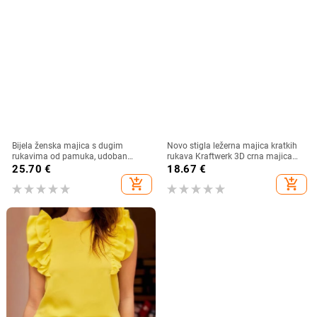
Bijela ženska majica s dugim
Novo stigla ležerna majica kratkih
rukavima od pamuka, udoban
rukava Kraftwerk 3D crna majica
slobodan kroj, za jesen-zimu 2025
Electro
25.70
€
18.67
€
add_shopping_cart
add_shopping_cart