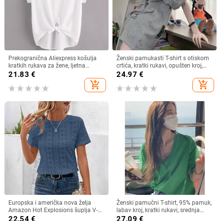
Prekogranična Aliexpress košulja
Ženski pamukasti T-shirt s otiskom
kratkih rukava za žene, ljetna
crtića, kratki rukavi, opušten kroj,
lagana, čista boja, svestrana,
srednja duljina
21.83
€
24.97
€
ležerna, široka
add_shopping_cart
add_shopping_cart
Europska i američka nova želja
Ženski pamučni T-shirt, 95% pamuk,
Amazon Hot Explosions šuplja V-
labav kroj, kratki rukavi, srednja
izrez kratkih rukava s uskim
duljina, okrugli izrez
22.54
€
27.09
€