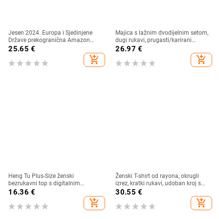
Jesen 2024. Europa i Sjedinjene
Majica s lažnim dvodijelnim setom,
Države prekogranična Amazon
dugi rukavi, prugasti/karirani
neovisna postaja nova ženska
uzorak, tkanina od pamuk-
25.65
€
26.97
€
modna majica s cvjetnim printom i
mešavine (30–50% pamuka)
add_shopping_cart
add_shopping_cart
rukavima za lampione
Heng Tu Plus-Size ženski
Ženski T-shirt od rayona, okrugli
bezrukavni top s digitalnim
izrez, kratki rukavi, udoban kroj s
životinjskim printom, poliester,
printom slova
16.36
€
30.55
€
okrugli izrez, slobodan kroj, ljeto
add_shopping_cart
add_shopping_cart