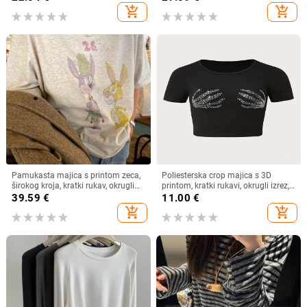
rukavima i šišmiš rukavima, nova
add_shopping_cart
add_shopping_cart
majica
Pamukasta majica s printom zeca,
Poliesterska crop majica s 3D
širokog kroja, kratki rukav, okrugli
printom, kratki rukavi, okrugli izrez,
izrez, proljeće/ljeto 2025
ultra kratka duljina, street hipster
39.59
€
11.00
€
stil
add_shopping_cart
add_shopping_cart