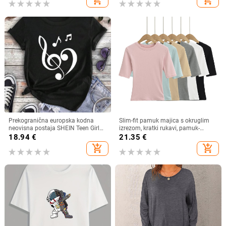
add_shopping_cart
add_shopping_cart
Prekogranična europska kodna
Slim-fit pamuk majica s okruglim
neovisna postaja SHEIN Teen Girl
izrezom, kratki rukavi, pamuk-
Music Festival Casual Short Sl
elastan mješavina (80–90% pamuk,
18.94
€
21.35
€
<30% elastan) – Ljeto 2025
add_shopping_cart
add_shopping_cart