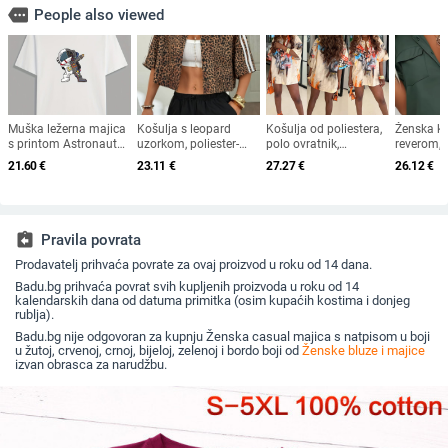
more
People also viewed
Muška ležerna majica
Košulja s leopard
Košulja od poliestera,
Ženska ko
s printom Astronauta
uzorkom, poliester-
polo ovratnik,
reverom, 
u pobjedničkoj pozi
elastan smjesa, kratki
prugasto karirani
rukavima
21.60
€
23.11
€
27.27
€
26.12
€
rukavi, turn-down
uzorak, dugi rukav,
srednja du
ovratnik, europsko-
široki kroj
tkanina, p
američki stil, ljeto
elastan, 
2024
gradski st
assignment_return
Pravila povrata
Prodavatelj prihvaća povrate za ovaj proizvod u roku od 14 dana.
Badu.bg prihvaća povrat svih kupljenih proizvoda u roku od 14
kalendarskih dana od datuma primitka (osim kupaćih kostima i donjeg
rublja).
Badu.bg nije odgovoran za kupnju Ženska casual majica s natpisom u boji
u žutoj, crvenoj, crnoj, bijeloj, zelenoj i bordo boji od
Ženske bluze i majice
izvan obrasca za narudžbu.