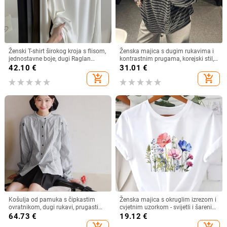
Ženski T-shirt širokog kroja s flisom,
Ženska majica s dugim rukavima i
jednostavne boje, dugi Raglan
kontrastnim prugama, korejski stil,
rukav, zimski osnovni sloj
široki kroj, okrugli izrez
42.10
€
31.01
€
add_shopping_cart
add_shopping_cart
Košulja od pamuka s čipkastim
Ženska majica s okruglim izrezom i
ovratnikom, dugi rukavi, prugasti
cvjetnim uzorkom - svijetli i šareni
uzorak
cvjetni uzorak, prozračna rastezljiva
64.73
€
19.12
€
tkanina, periva u perilici rublja