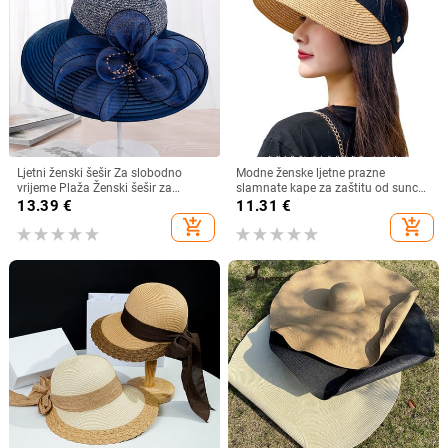
Ljetni ženski šešir Za slobodno
Modne ženske ljetne prazne
vrijeme Plaža Ženski šešir za
slamnate kape za zaštitu od sunca
sunčanje Elegantni šešir širokog
s velikim obodom, podesivi ženski
13.39
€
11.31
€
oboda Svileni šešir s kantom s
šešir za zaštitu od sunca za
add_shopping_cart
add_shopping_cart
cvijetom Ležerna kapa Ženska
sportove na plaži
fedora