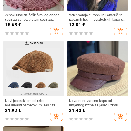
Ženski ribarski šešir širokog oboda,
Veleprodaja europskih i američkih
šešir za sunce, pleteni šešir za
izvoznih ljetnih bejzbolskih kapa s
sunce, šešir za odmor na plaži, šešir
vezicom na leđima, vanjski šešir,
15.63
€
13.81
€
za sunce širokog oboda
jednobojni vizir, šal/šešir
add_shopping_cart
add_shopping_cart
Novi jesenski smeđi retro
Nova retro vunena kapa od
baršunasti osmerokutni šešir za
umjetnog krzna za jesen i zimu
muškarce i žene, nošen unatrag s
2025. za žene, britanski
21.92
€
21.43
€
beretkom, univerzalni šešir u jednoj
osmerokutni ravni cilindar za
add_shopping_cart
add_shopping_cart
boji za jesen i zimu
književna putovanja