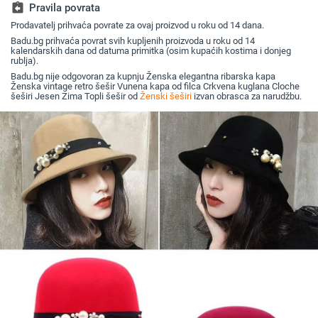
za umivaonik
jesen i z
assignment_return
Pravila povrata
Prodavatelj prihvaća povrate za ovaj proizvod u roku od 14 dana.
Badu.bg prihvaća povrat svih kupljenih proizvoda u roku od 14
kalendarskih dana od datuma primitka (osim kupaćih kostima i donjeg
rublja).
Badu.bg nije odgovoran za kupnju Ženska elegantna ribarska kapa
Ženska vintage retro šešir Vunena kapa od filca Crkvena kuglana Cloche
šeširi Jesen Zima Topli šešir od
Ženski šeširi
izvan obrasca za narudžbu.