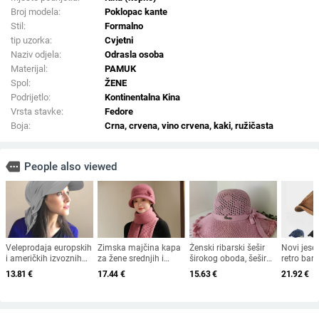
Broj modela:
Poklopac kante
Stil:
Formalno
tip uzorka:
Cvjetni
Naziv odjela:
Odrasla osoba
Materijal:
PAMUK
Spol:
ŽENE
Podrijetlo:
Kontinentalna Kina
Vrsta stavke:
Fedore
Boja:
Crna, crvena, vino crvena, kaki, ružičasta
more
People also viewed
Veleprodaja europskih
Zimska majčina kapa
Ženski ribarski šešir
Novi jese
i američkih izvoznih
za žene srednjih i
širokog oboda, šešir
retro bar
ljetnih bejzbolskih
starijih godina, pletena
za sunce, pleteni šešir
osmerokut
13.81
€
17.44
€
15.63
€
21.92
€
kapa s vezicom na
od zečjeg krzna,
za sunce, šešir za
muškarce 
leđima, vanjski šešir,
otporna na hladnoću,
odmor na plaži, šešir
nošen un
jednobojni vizir, šal/
topla, vunena kapa
za sunce širokog
beretkom,
šešir
plus baršunasta kapa
oboda
šešir u je