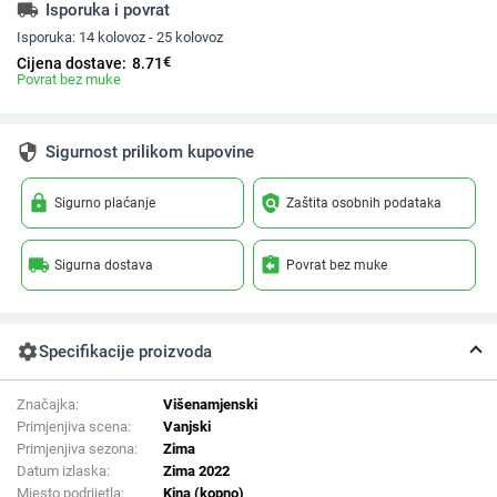
local_shipping
Isporuka i povrat
Isporuka:
14 kolovoz - 25 kolovoz
€
Cijena dostave:
8.71
Povrat bez muke
security
Sigurnost prilikom kupovine
lock
policy
Sigurno plaćanje
Zaštita osobnih podataka
local_shipping
assignment_return
Sigurna dostava
Povrat bez muke
settings
Specifikacije proizvoda
Značajka:
Višenamjenski
Primjenjiva scena:
Vanjski
Primjenjiva sezona:
Zima
Datum izlaska:
Zima 2022
Mjesto podrijetla:
Kina (kopno)