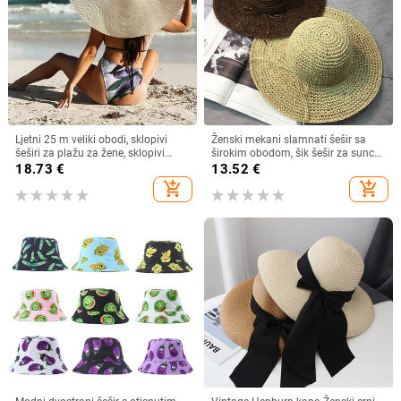
Ljetni 25 m veliki obodi, sklopivi
Ženski mekani slamnati šešir sa
šeširi za plažu za žene, sklopivi
širokim obodom, šik šešir za sunce
slamnati šešir, šešir za zaštitu od
Sklopivi ljetni slamnati šeširi za
18.73
€
13.52
€
sunca, šešir za putovanja
plažu za žene Kape za djevojčice
add_shopping_cart
add_shopping_cart
Dropshipping
Ženski šeširi od rafije