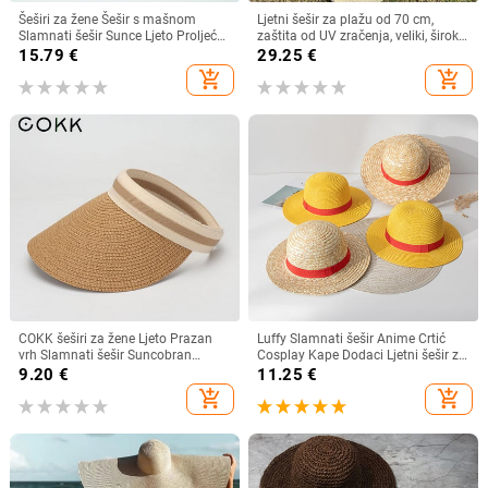
Šeširi za žene Šešir s mašnom
Ljetni šešir za plažu od 70 cm,
Slamnati šešir Sunce Ljeto Proljeće
zaštita od UV zračenja, veliki, široki
Veliki obodi Plaža Na otvorenom
obodi, 35 cm, sklopivi slamnati
15.79
€
29.25
€
Ženski ljetni šešir Sombreros De
šeširi, velike sklopive kape za
add_shopping_cart
add_shopping_cart
Mujer
zaštitu od sunca
COKK šeširi za žene Ljeto Prazan
Luffy Slamnati šešir Anime Crtić
vrh Slamnati šešir Suncobran
Cosplay Kape Dodaci Ljetni šešir za
Krema za sunčanje Šešir za plažu
sunce Suncobran Šešir za roditelje i
9.20
€
11.25
€
Ženski štitnik za zaštitu od sunca
dijete Luffy šešir za žene Muškarci
add_shopping_cart
add_shopping_cart
Roditelji Dječji Šeširi za sunce