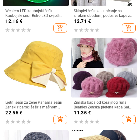
Western LED kaubojski šešir
Sklopivi šešir za sunčanje sa
Kaubojski šešir Retro LED svijetli
širokim obodom, podesive kape za
obod Jazz cilindar Svjetleći
muškarce, žene, šeširi za plažu,
12.16
€
12.71
€
mladenkin šešir Cosplay kostim
ljetni brzosušeći viziri, ribarska kapa
add_shopping_cart
add_shopping_cart
Kaubojsko odijelo za žene
muškarce
Ljetni šešir za žene Panama šeširi
Zimska kapa od koraljnog runa
Ženski ribarski šešir s mašnom
Beanies Ženska pletena kapa Šal
Trend ženski šeširi s kantom
Održava toplinu Vunena pletena
22.56
€
11.35
€
Suncobran Prozračne kape za
kapa Kapa sa šiltom Dvoslojne
add_shopping_cart
add_shopping_cart
sunce za žene
zaštitne kape