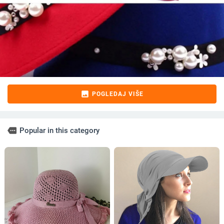
image
POGLEDAJ VIŠE
more
Popular in this category