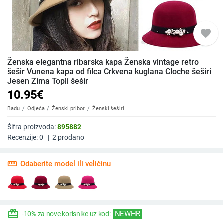
favorite
Ženska elegantna ribarska kapa Ženska vintage retro
šešir Vunena kapa od filca Crkvena kuglana Cloche šeširi
Jesen Zima Topli šešir
10.95
€
Badu
Odjeća
Ženski pribor
Ženski šeširi
Šifra proizvoda:
895882
Recenzije:
0
|
2
prodano
straighten
Odaberite model ili veličinu
redeem
NEWHR
-10% za nove korisnike uz kod: