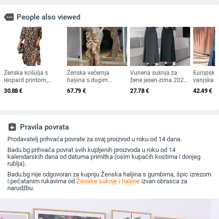
more
People also viewed
Ženska košulja s
Ženska večernja
Vunena suknja za
Europska 
leopard printom,
haljina s dugim
žene jesen-zima 2025,
vanjska t
europska i američka
rukavima, visokim
nova ležerna vunena
ženska s
30.88
€
67.79
€
27.78
€
42.49
€
vanjska trgovina,
strukom, duga suknja,
ravna suknja,
Amazon A
tkana haljina s
metalni sprej materijal,
drapirana, A-kroj,
2023 lab
rukavima i sedam
poliester 95%+
visoki struk i bokovi
suknja pr
točaka, široka modna
ležerna d
ženska midi haljina s
assignment_return
Pravila povrata
razdjelnim uzorkom
Prodavatelj prihvaća povrate za ovaj proizvod u roku od 14 dana.
Badu.bg prihvaća povrat svih kupljenih proizvoda u roku od 14
kalendarskih dana od datuma primitka (osim kupaćih kostima i donjeg
rublja).
Badu.bg nije odgovoran za kupnju Ženska haljina s gumbima, špic izrezom
i pečatanim rukavima od
Ženske suknje i haljine
izvan obrasca za
narudžbu.