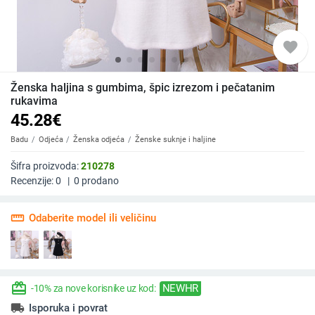
favorite
Ženska haljina s gumbima, špic izrezom i pečatanim
rukavima
45.28
€
Badu
Odjeća
Ženska odjeća
Ženske suknje i haljine
Šifra proizvoda:
210278
Recenzije:
0
|
0
prodano
straighten
Odaberite model ili veličinu
redeem
NEWHR
-10% za nove korisnike uz kod:
local_shipping
Isporuka i povrat