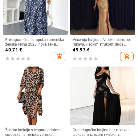
Prekogranična europska i američka
Večernja haljina s V dekolteom, bez
ženska ljetna 2025. nova seksi
rukava, visokim strukom, duga,
haljina s V-izrezom i kratkim
swing kroj, poliester, zip
40.71
€
49.97
€
rukavima s uskim strukom i
add_shopping_cart
add_shopping_cart
cvjetnim uzorkom s Amazon
printom
Ženska košulja s leopard printom,
Crna dugačka haljina bez rukava s
europska i američka vanjska
čipkastim izrezom i visokim