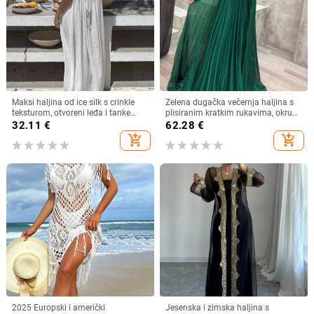
Maksi haljina od ice silk s crinkle
Zelena dugačka večernja haljina s
teksturom, otvoreni leđa i tanke
plisiranim kratkim rukavima, okrugli
naramenice, plisirana
izrez, A-linija
32.11
€
62.28
€
add_shopping_cart
add_shopping_cart
2025 Europski i američki
Jesenska i zimska haljina s