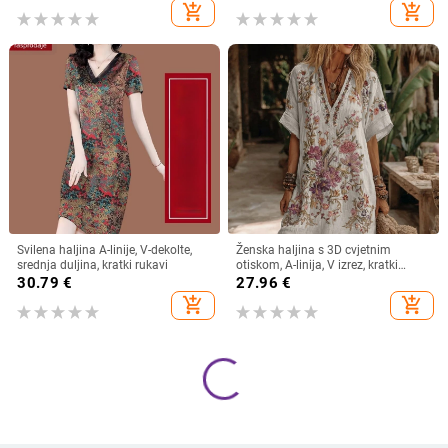
poliester
jednobojna
add_shopping_cart
add_shopping_cart
Svilena haljina A-linije, V-dekolte,
Ženska haljina s 3D cvjetnim
srednja duljina, kratki rukavi
otiskom, A-linija, V izrez, kratki
rukavi, kratka duljina haljine, pull-
30.79
€
27.96
€
over stil, lan i poliester
add_shopping_cart
add_shopping_cart