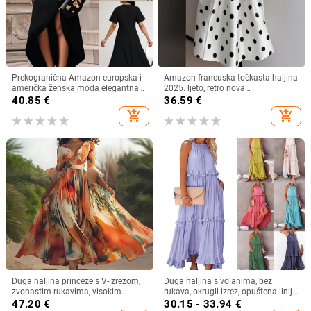
Prekogranična Amazon europska i
Amazon francuska točkasta haljina
američka ženska moda elegantna
2025. ljeto, retro nova
nepravilna haljina s ukrasom od
temperamentna uska suknja za
40.85
€
36.59
€
bočnih gumba
žene
add_shopping_cart
add_shopping_cart
Duga haljina princeze s V-izrezom,
Duga haljina s volanima, bez
zvonastim rukavima, visokim
rukava, okrugli izrez, opuštena linija
strukom, geometrijski uzorak,
struka, poliester‑spandeks,
47.20
€
30.15 - 33.94
€