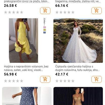
prekogranični izvoz za plažu, bikini
tregerima, mrežasta, zlatna niti, vez,
kupaći kostim s resicama, čista
jakna, kardigan, dvodijelna haljina,
26.58
€
66.16
€
boja, haljina za plažu
duga haljina za muslimane
add_shopping_cart
add_shopping_cart
Haljina s nepravilnim volanom, bez
Čipkasta vjenčanska haljina s
rukava, saten, uski kroj, visoki
dugim rukavima, tutu suknja, struk
ovratnik
u sredini
56.98
€
42.17
€
add_shopping_cart
add_shopping_cart