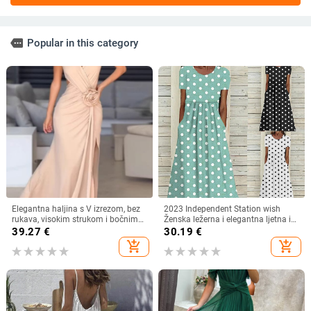
more
Popular in this category
Elegantna haljina s V izrezom, bez
2023 Independent Station wish
rukava, visokim strukom i bočnim
Ženska ležerna i elegantna ljetna i
prorezom, od poliestera s
jesenska nova haljina s printom i
39.27
€
30.19
€
elastanom
točkicama, okruglim izrezom,
add_shopping_cart
add_shopping_cart
kratkih rukava i strukom