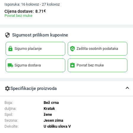
Isporuka:
16 kolovoz - 27 kolovoz
€
Cijena dostave:
8.71
Povrat bez muke
security
Sigurnost prilikom kupovine
lock
policy
Sigurno plaćanje
Zaštita osobnih podataka
local_shipping
assignment_return
Sigurna dostava
Povrat bez muke
settings
Specifikacije proizvoda
Boja:
Bež crna
duljina:
Kratak
Spol:
žene
Sezona:
Jesen zima
Dekolte:
U obliku slova V