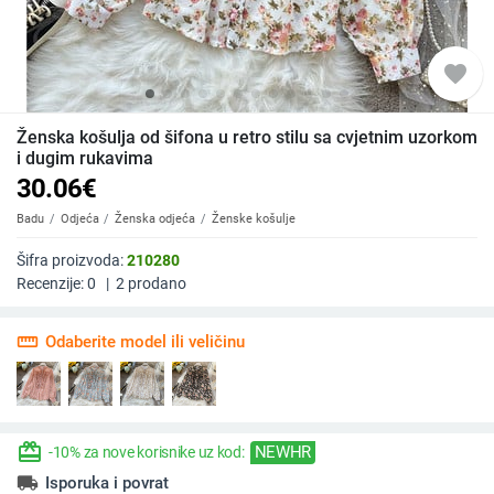
favorite
Ženska košulja od šifona u retro stilu sa cvjetnim uzorkom
i dugim rukavima
30.06
€
Badu
Odjeća
Ženska odjeća
Ženske košulje
Šifra proizvoda:
210280
Recenzije:
0
|
2
prodano
straighten
Odaberite model ili veličinu
redeem
NEWHR
-10% za nove korisnike uz kod:
local_shipping
Isporuka i povrat