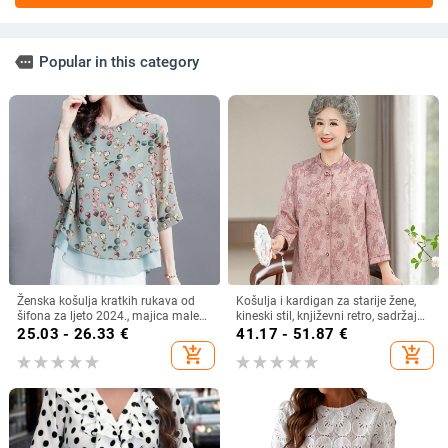
more
Popular in this category
Ženska košulja kratkih rukava od
Košulja i kardigan za starije žene,
šifona za ljeto 2024., majica male
kineski stil, književni retro, sadržaj
veličine, plus size
vlakana 30–50%, bez ovratnika
25.03 - 26.33
€
41.17 - 51.87
€
add_shopping_cart
add_shopping_cart