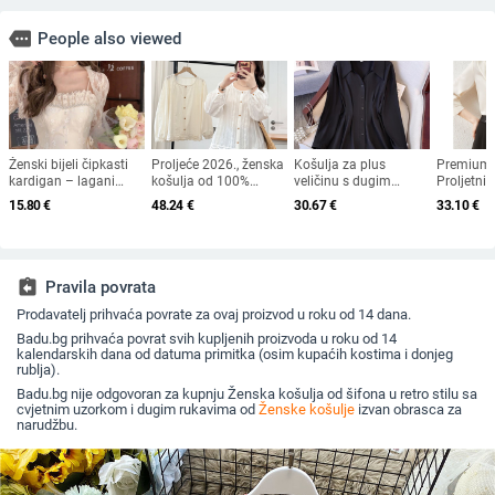
more
People also viewed
Ženski bijeli čipkasti
Proljeće 2026., ženska
Košulja za plus
Premium 
kardigan – lagani
košulja od 100%
veličinu s dugim
Proljetni
ljetni vanjski komad s
pamuka za plus
rukavima, elegantna i
2025. - S
15.80
€
48.24
€
30.67
€
33.10
€
šalom i ovratnikom
veličinu, s dugim
laskava, pokriva trbuh,
košulja s
rukavima i U-izrezom,
chenille tkanina s
ovratniko
vez, kardigan stil,
uzorkom životinja –
jedinstve
veličina L, šifra 2605
proljeće–jesen, srednja
top u slat
duljina, 3/4 rukavi
stilu
assignment_return
Pravila povrata
Prodavatelj prihvaća povrate za ovaj proizvod u roku od 14 dana.
Badu.bg prihvaća povrat svih kupljenih proizvoda u roku od 14
kalendarskih dana od datuma primitka (osim kupaćih kostima i donjeg
rublja).
Badu.bg nije odgovoran za kupnju Ženska košulja od šifona u retro stilu sa
cvjetnim uzorkom i dugim rukavima od
Ženske košulje
izvan obrasca za
narudžbu.