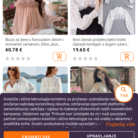
Bluza za žene s francuskim stilom i
Novi ženski proljetni/ljetni kratki
otvorenim ramenom, šifon, plus
čipkasti kardigan s dugim rukavima
veličina, dugi rukav
i lažnim ovratnikom, otporan na
40.78
€
19.65
€
svjetlost
add_shopping_cart
add_shopping_cart
search
Traži
Kolačiće i slične tehnologije koristimo za pružanje i poboljšanje naše Usluge,
pružanje najboljeg korisničkog iskustva, održavanje sigurnosti platforme,
personalizaciju sadržaja i oglasa te mjerenje učinkovitosti naših marketinških
kampanja. Odabirom opcije "Prihvati sve" pristajete da mi i naši pouzdani
partneri pohranjujemo kolačiće i slične tehnologije na vaš uređaj u reklamne i
Pogledaj više
analitičke svrhe. Svojim postavkama možete upravljati u bilo kojem trenutku
klikom na "Upravljanje postavkama". Za više informacija pogledajte našu
Ženski šifon kaput za zaštitu od
Ženski čipkasti kardigan s vezom,
Politiku privatnosti
.
sunca — srednja duljina, V-izrez,
poliester, jednobojna, dugi rukavi,
UPRAVLJANJE
PRIHVATI SVE