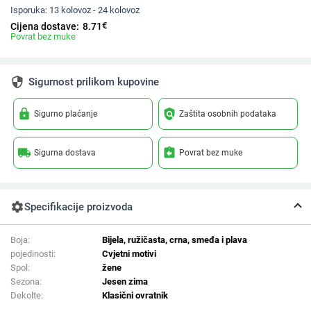
Isporuka:
13 kolovoz - 24 kolovoz
€
Cijena dostave:
8.71
Povrat bez muke
security
Sigurnost prilikom kupovine
lock
policy
Sigurno plaćanje
Zaštita osobnih podataka
local_shipping
assignment_return
Sigurna dostava
Povrat bez muke
settings
Specifikacije proizvoda
Boja:
Bijela, ružičasta, crna, smeđa i plava
pojedinosti:
Cvjetni motivi
Spol:
žene
Sezona:
Jesen zima
Dekolte:
Klasični ovratnik