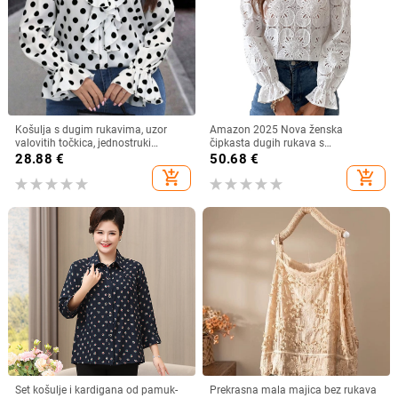
Košulja s dugim rukavima, uzor
Amazon 2025 Nova ženska
valovitih točkica, jednostruki
čipkasta dugih rukava s
zatvarač, poliester 90–95%
podstavom, modna šuplja heklana
28.88
€
50.68
€
bluza s vezom
add_shopping_cart
add_shopping_cart
Set košulje i kardigana od pamuk-
Prekrasna mala majica bez rukava