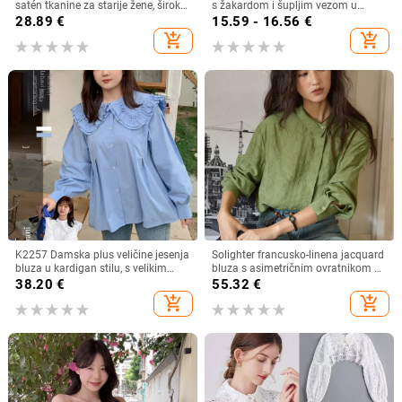
satén tkanine za starije žene, širok
s žakardom i šupljim vezom u
kroj, plus veličina, ljeto–jesen
francuskom stilu, ljetna nova široka,
28.89
€
15.59 - 16.56
€
šik majica bez rukava
add_shopping_cart
add_shopping_cart
K2257 Damska plus veličine jesenja
Solighter francusko-linena jacquard
bluza u kardigan stilu, s velikim
bluza s asimetričnim ovratnikom za
ovratnikom, dvostrukim slojem i
žene, dugi rukavi, proljeće 2026
38.20
€
55.32
€
čipkastim rubom, sladak izgled
add_shopping_cart
add_shopping_cart