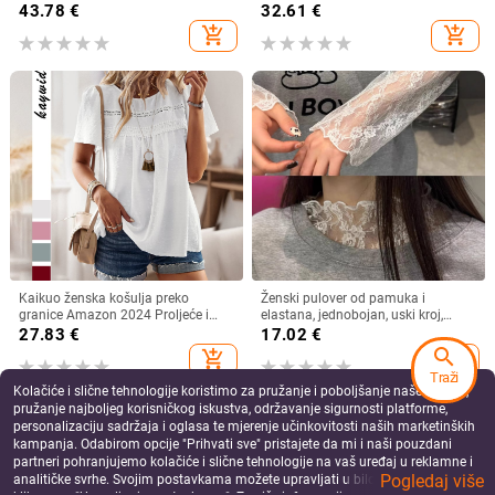
četvrtasti izrez
pamuk (70–80%), proljeće 2024
43.78
€
32.61
€
add_shopping_cart
add_shopping_cart
Kaikuo ženska košulja preko
Ženski pulover od pamuka i
granice Amazon 2024 Proljeće i
elastana, jednobojan, uski kroj,
ljeto Izvoz Ležerna jednobojna
okrugli izrez, dugi rukavi
27.83
€
17.02
€
majica kratkih rukava s okruglim
search
add_shopping_cart
add_shopping_cart
izrezom
Traži
Kolačiće i slične tehnologije koristimo za pružanje i poboljšanje naše Usluge,
pružanje najboljeg korisničkog iskustva, održavanje sigurnosti platforme,
personalizaciju sadržaja i oglasa te mjerenje učinkovitosti naših marketinških
kampanja. Odabirom opcije "Prihvati sve" pristajete da mi i naši pouzdani
partneri pohranjujemo kolačiće i slične tehnologije na vaš uređaj u reklamne i
Pogledaj više
analitičke svrhe. Svojim postavkama možete upravljati u bilo kojem trenutku