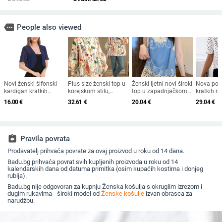
more
People also viewed
Novi ženski šifonski
Plus-size ženski top u
Ženski ljetni novi široki
Nova pol
kardigan kratkih
korejskom stilu,
top u zapadnjačkom
kratkih r
rukava, europski i
ležeran kroj, okrugli
stilu s čipkom i vezom
mašnom i
16.00
€
32.61
€
20.04
€
29.04
€
američki Amazon
izrez, pamuk (70–
bez rukava, vanjskim
iz inozem
Ljeto 2022.
80%), proljeće 2024
naramenicama i
čipkastim šivanjem
assignment_return
Pravila povrata
Prodavatelj prihvaća povrate za ovaj proizvod u roku od 14 dana.
Badu.bg prihvaća povrat svih kupljenih proizvoda u roku od 14
kalendarskih dana od datuma primitka (osim kupaćih kostima i donjeg
rublja).
Badu.bg nije odgovoran za kupnju Ženska košulja s okruglim izrezom i
dugim rukavima - široki model od
Ženske košulje
izvan obrasca za
narudžbu.