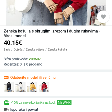
favorite
Ženska košulja s okruglim izrezom i dugim rukavima -
široki model
40.15
€
Badu
Odjeća
Ženska odjeća
Ženske košulje
Šifra proizvoda:
209607
Recenzije:
0
|
0
prodano
straighten
Odaberite model ili veličinu
redeem
NEWHR
-10% za nove korisnike uz kod:
local_shipping
Isporuka i povrat