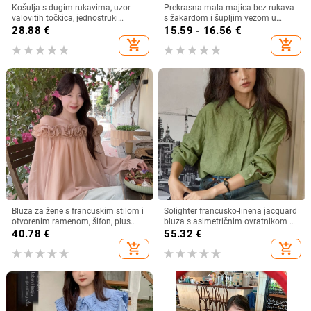
Košulja s dugim rukavima, uzor
Prekrasna mala majica bez rukava
valovitih točkica, jednostruki
s žakardom i šupljim vezom u
zatvarač, poliester 90–95%
francuskom stilu, ljetna nova široka,
28.88
€
15.59 - 16.56
€
šik majica bez rukava
add_shopping_cart
add_shopping_cart
Bluza za žene s francuskim stilom i
Solighter francusko-linena jacquard
otvorenim ramenom, šifon, plus
bluza s asimetričnim ovratnikom za
veličina, dugi rukav
žene, dugi rukavi, proljeće 2026
40.78
€
55.32
€
add_shopping_cart
add_shopping_cart