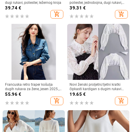
dugi rukavi, poliester, ležernog kroja
poliester, jednobojna, dugi rukavi,
dugi kroj
39.74
€
39.31
€
add_shopping_cart
add_shopping_cart
Francuska retro traper košulja
Novi ženski proljetni/ljetni kratki
dugih rukava za žene, jesen 2025.,
čipkasti kardigan s dugim rukavima
nova ležerna, elegantna, svestrana,
i lažnim ovratnikom, otporan na
55.96
€
19.65
€
korejska, slojevita košulja
svjetlost
add_shopping_cart
add_shopping_cart