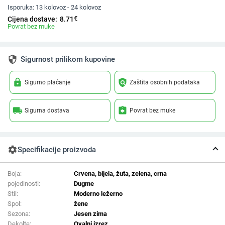
Isporuka:
13 kolovoz - 24 kolovoz
€
Cijena dostave:
8.71
Povrat bez muke
security
Sigurnost prilikom kupovine
lock
policy
Sigurno plaćanje
Zaštita osobnih podataka
local_shipping
assignment_return
Sigurna dostava
Povrat bez muke
settings
Specifikacije proizvoda
Boja:
Crvena, bijela, žuta, zelena, crna
pojedinosti:
Dugme
Stil:
Moderno ležerno
Spol:
žene
Sezona:
Jesen zima
Dekolte:
Ovalni izrez