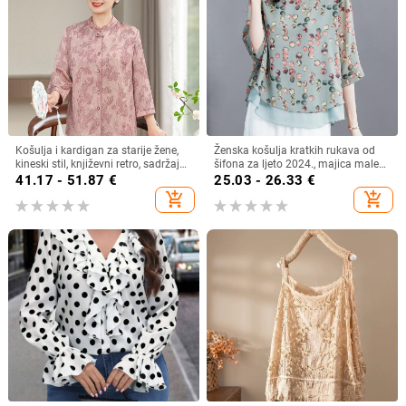
Košulja i kardigan za starije žene,
Ženska košulja kratkih rukava od
kineski stil, književni retro, sadržaj
šifona za ljeto 2024., majica male
vlakana 30–50%, bez ovratnika
veličine, plus size
41.17 - 51.87
€
25.03 - 26.33
€
add_shopping_cart
add_shopping_cart