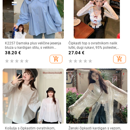
K2257 Damska plus veličine jesenja
Čipkasti top s ovratnikom nalik
bluza u kardigan stilu, s velikim
lutki, dugi rukavi, 95% poliester,
ovratnikom, dvostrukim slojem i
kardigan stil, gradski stil
38.20
€
27.04
€
čipkastim rubom, sladak izgled
add_shopping_cart
add_shopping_cart
Košulja s čipkastim ovratnikom,
Ženski čipkasti kardigan s vezom,