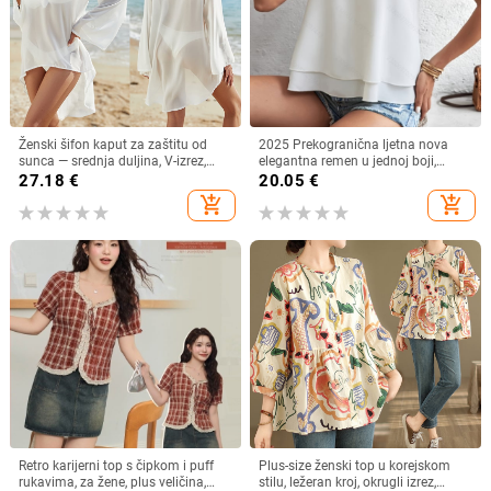
Ženski šifon kaput za zaštitu od
2025 Prekogranična ljetna nova
sunca — srednja duljina, V-izrez,
elegantna remen u jednoj boji,
dugi rukav, široki kroj, 95% poliester
jednostavna remen s V-izrezom
27.18
€
20.05
€
add_shopping_cart
add_shopping_cart
Retro karijerni top s čipkom i puff
Plus-size ženski top u korejskom
rukavima, za žene, plus veličina,
stilu, ležeran kroj, okrugli izrez,