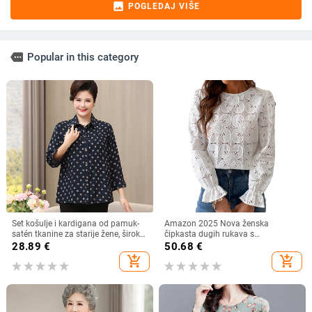
image
POGLEDAJ VIŠE
more
Popular in this category
Set košulje i kardigana od pamuk-
Amazon 2025 Nova ženska
satén tkanine za starije žene, širok
čipkasta dugih rukava s
kroj, plus veličina, ljeto–jesen
podstavom, modna šuplja heklana
28.89
€
50.68
€
bluza s vezom
add_shopping_cart
add_shopping_cart