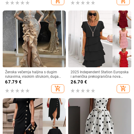
add_shopping_cart
add_shopping_cart
ženska midi haljina s razdjelnim
uzorkom
Ženska večernja haljina s dugim
2025 Independent Station Europska
rukavima, visokim strukom, duga
i američka prekogranična nova
suknja, metalni sprej materijal,
ljetna haljina kratkih rukava
67.79
€
26.70
€
poliester 95%+
okruglog izreza jednobojna ženska
add_shopping_cart
add_shopping_cart