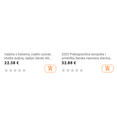
Haljina s trakama, cvjetni uzorak,
2025 Prekogranična europska i
kratka duljina, nježan ženski stil,
američka ženska neovisna stanica
poliester
s mašnom, ukrasna haljina, haljina,
22.38
€
32.88
€
kratka suknja, prsluci
add_shopping_cart
add_shopping_cart