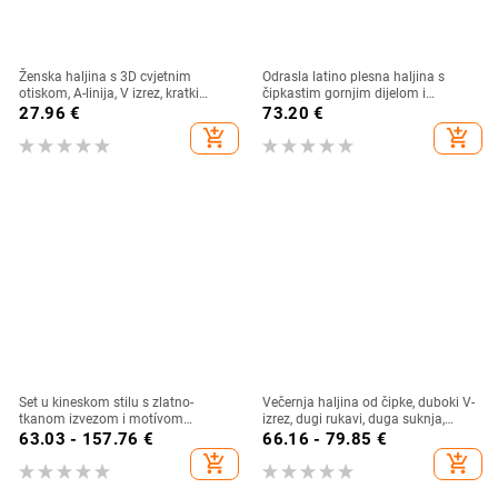
Ženska haljina s 3D cvjetnim
Odrasla latino plesna haljina s
otiskom, A-linija, V izrez, kratki
čipkastim gornjim dijelom i
rukavi, kratka duljina haljine, pull-
resicama na suknji, najlon 95%+,
27.96
€
73.20
€
over stil, lan i poliester
naborita tekstura, jesen 2024
add_shopping_cart
add_shopping_cart
Set u kineskom stilu s zlatno-
Večernja haljina od čipke, duboki V-
tkanom izvezom i motívom
izrez, dugi rukavi, duga suknja,
konjskog profila, proljeće/ljeto
materijal od poliestera/elastana
63.03 - 157.76
€
66.16 - 79.85
€
add_shopping_cart
add_shopping_cart