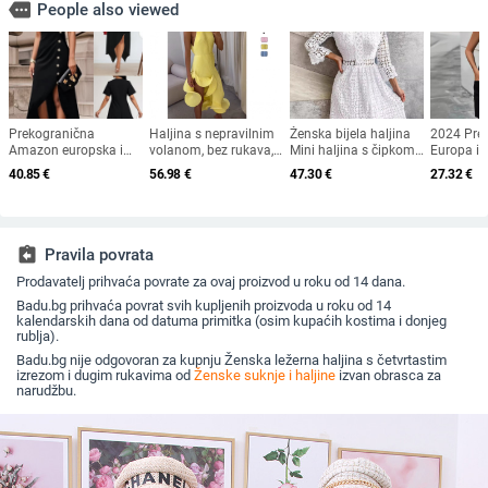
more
People also viewed
Prekogranična
Haljina s nepravilnim
Ženska bijela haljina
2024 Pre
Amazon europska i
volanom, bez rukava,
Mini haljina s čipkom i
Europa i 
američka ženska
saten, uski kroj, visoki
rupicama, volanima i
Amazon A
40.85
€
56.98
€
47.30
€
27.32
€
moda elegantna
ovratnik
rubom, za vjenčanje,
Ljeto Nov
nepravilna haljina s
koktel haljina
moda Okru
ukrasom od bočnih
rukava Wa
gumba
gumb
assignment_return
Pravila povrata
Prodavatelj prihvaća povrate za ovaj proizvod u roku od 14 dana.
Badu.bg prihvaća povrat svih kupljenih proizvoda u roku od 14
kalendarskih dana od datuma primitka (osim kupaćih kostima i donjeg
rublja).
Badu.bg nije odgovoran za kupnju Ženska ležerna haljina s četvrtastim
izrezom i dugim rukavima od
Ženske suknje i haljine
izvan obrasca za
narudžbu.