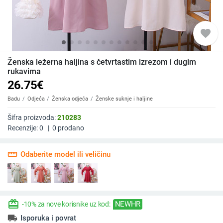
favorite
Ženska ležerna haljina s četvrtastim izrezom i dugim
rukavima
26.75
€
Badu
Odjeća
Ženska odjeća
Ženske suknje i haljine
Šifra proizvoda:
210283
Recenzije:
0
|
0
prodano
straighten
Odaberite model ili veličinu
redeem
NEWHR
-10% za nove korisnike uz kod:
local_shipping
Isporuka i povrat