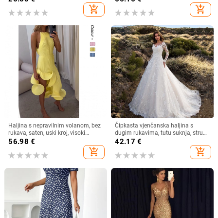
boja, haljina za plažu
duga haljina za muslimane
add_shopping_cart
add_shopping_cart
Haljina s nepravilnim volanom, bez
Čipkasta vjenčanska haljina s
rukava, saten, uski kroj, visoki
dugim rukavima, tutu suknja, struk
ovratnik
u sredini
56.98
€
42.17
€
add_shopping_cart
add_shopping_cart