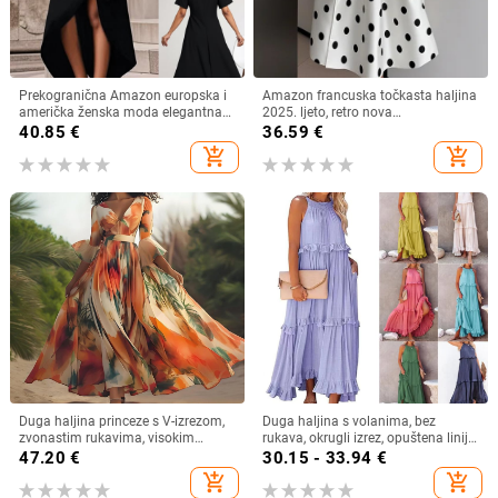
Prekogranična Amazon europska i
Amazon francuska točkasta haljina
američka ženska moda elegantna
2025. ljeto, retro nova
nepravilna haljina s ukrasom od
temperamentna uska suknja za
40.85
€
36.59
€
bočnih gumba
žene
add_shopping_cart
add_shopping_cart
Duga haljina princeze s V-izrezom,
Duga haljina s volanima, bez
zvonastim rukavima, visokim
rukava, okrugli izrez, opuštena linija
strukom, geometrijski uzorak,
struka, poliester‑spandeks,
47.20
€
30.15 - 33.94
€
poliester
jednobojna
add_shopping_cart
add_shopping_cart