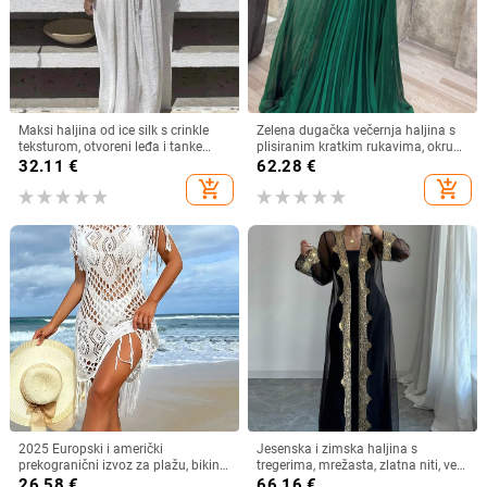
Maksi haljina od ice silk s crinkle
Zelena dugačka večernja haljina s
teksturom, otvoreni leđa i tanke
plisiranim kratkim rukavima, okrugli
naramenice, plisirana
izrez, A-linija
32.11
€
62.28
€
add_shopping_cart
add_shopping_cart
2025 Europski i američki
Jesenska i zimska haljina s
prekogranični izvoz za plažu, bikini
tregerima, mrežasta, zlatna niti, vez,
kupaći kostim s resicama, čista
jakna, kardigan, dvodijelna haljina,
26.58
€
66.16
€