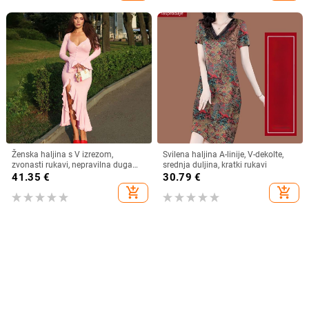
Ženska haljina s V izrezom,
Svilena haljina A-linije, V-dekolte,
zvonasti rukavi, nepravilna duga
srednja duljina, kratki rukavi
haljina, poliester s elastanom,
41.35
€
30.79
€
dizajn panelnih kolaga
add_shopping_cart
add_shopping_cart