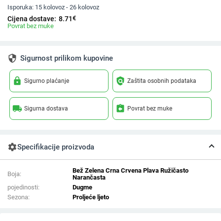
Isporuka:
15 kolovoz - 26 kolovoz
€
Cijena dostave:
8.71
Povrat bez muke
security
Sigurnost prilikom kupovine
lock
policy
Sigurno plaćanje
Zaštita osobnih podataka
local_shipping
assignment_return
Sigurna dostava
Povrat bez muke
settings
Specifikacije proizvoda
Bež Zelena Crna Crvena Plava Ružičasto
Boja:
Narančasta
pojedinosti:
Dugme
Sezona:
Proljeće ljeto