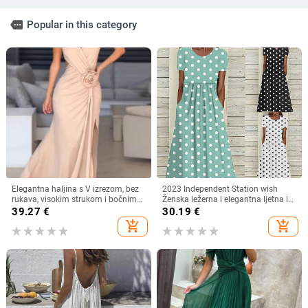
more
Popular in this category
Elegantna haljina s V izrezom, bez
2023 Independent Station wish
rukava, visokim strukom i bočnim
Ženska ležerna i elegantna ljetna i
prorezom, od poliestera s
jesenska nova haljina s printom i
39.27
€
30.19
€
elastanom
točkicama, okruglim izrezom,
add_shopping_cart
add_shopping_cart
kratkih rukava i strukom