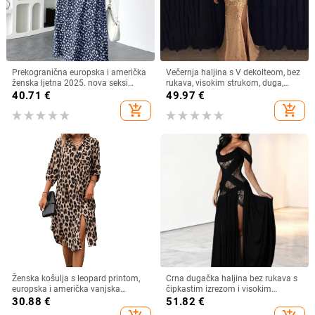
Prekogranična europska i američka
Večernja haljina s V dekolteom, bez
ženska ljetna 2025. nova seksi
rukava, visokim strukom, duga,
haljina s V-izrezom i kratkim
swing kroj, poliester, zip
40.71
€
49.97
€
rukavima s uskim strukom i
add_shopping_cart
add_shopping_cart
cvjetnim uzorkom s Amazon
printom
Ženska košulja s leopard printom,
Crna dugačka haljina bez rukava s
europska i američka vanjska
čipkastim izrezom i visokim
trgovina, tkana haljina s rukavima i
prorezom, večernja haljina
30.88
€
51.82
€
sedam točaka, široka modna