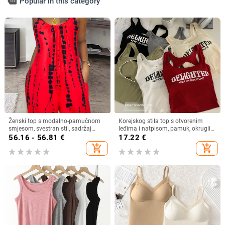
more
Popular in this category
Ženski top s modalno-pamučnom
Korejskog stila top s otvorenim
smjesom, svestran stil, sadržaj
leđima i natpisom, pamuk, okrugli
glavnog materijala <30%, Zima
izrez
56.16 - 56.81
€
17.22
€
2024
add_shopping_cart
add_shopping_cart