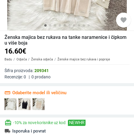
favorite
Ženska majica bez rukava na tanke naramenice i čipkom
u više boja
16.60
€
Badu
Odjeća
Ženska odjeća
Ženske majice bez rukava i poprsje
Šifra proizvoda:
209341
Recenzije:
0
|
0
prodano
straighten
Odaberite model ili veličinu
redeem
NEWHR
-10% za nove korisnike uz kod:
local_shipping
Isporuka i povrat