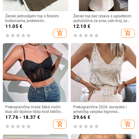
Ženski jednodijelni top s fiksnim
Ženski top bez rykava s ugrađenim
košaricama, podesivim
jastučićima za prsa, uski kroj, za
naramenicama i remenom za rame
slojevito nošenje
11.05
€
12.10
€
add_shopping_cart
add_shopping_cart
Prekogranična moda Seksi noćni
Prekogranična 2024. europska i
klub stil šljokice riblja kost čelični
američka vanjska trgovina
prsten okupljanje perspektive pupak
prekogranična ženska majica
17.76 - 18.37
€
29.66
€
vruća djevojka slim-fit mali prsluk
Amazon Goods Station ljetna
add_shopping_cart
add_shopping_cart
lagana zrela seksi majica s V-
izrezom i šljokicama