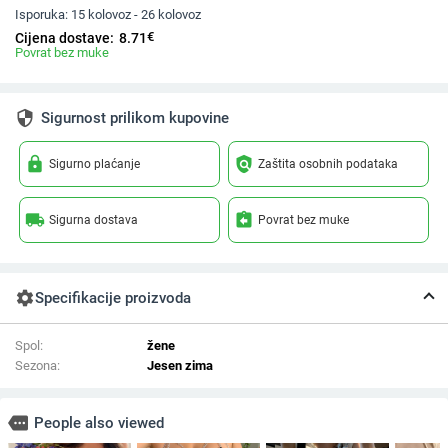
Isporuka:
15 kolovoz - 26 kolovoz
€
Cijena dostave:
8.71
Povrat bez muke
security
Sigurnost prilikom kupovine
lock
policy
Sigurno plaćanje
Zaštita osobnih podataka
local_shipping
assignment_return
Sigurna dostava
Povrat bez muke
settings
Specifikacije proizvoda
Spol:
žene
Sezona:
Jesen zima
more
People also viewed