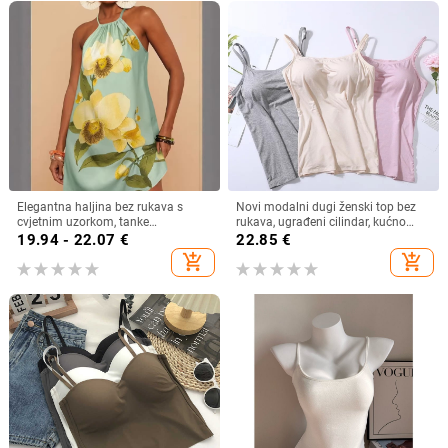
Elegantna haljina bez rukava s
Novi modalni dugi ženski top bez
cvjetnim uzorkom, tanke
rukava, ugrađeni cilindar, kućno
naramenice i detalj vezivanja, mini
donje rublje bez grudnjaka
19.94 - 22.07
€
22.85
€
duljina, A-linijski kroj, za
add_shopping_cart
add_shopping_cart
svakodnevno nošenje