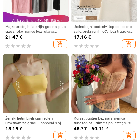
Majke srednjih i starijih godina, plus
Jednobojni podesivi top od ledene
size široke majice bez rukava,
svile, prekrasnih leđa, bez tragova,
debela sestra, ljetni prsluk s tankim
fiksnih košarica, tanki, prozračni,
21.47
€
17.16
€
dnom
univerzalni, za djevojčice
add_shopping_cart
add_shopping_cart
Ženski ljetni bijeli camisole s
Korset bustier bez naramenica –
umetkom za grudi – osnovni sloj
tube top stil, slim fit, poliester, 95%+
poliester
18.19
€
48.77 - 60.11
€
add_shopping_cart
add_shopping_cart