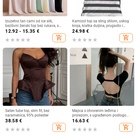
Izuzetno tan cami od ice silk,
Kamizol top sa sling stilom, uskog
bezšivni ženski top bez rukava, s
kroja, kratka duljina, prugasto i
stražnjim remenom, udoban i uski
karirano uzorak, poliester tkanina
12.92 - 15.35
€
24.98
€
kroj
add_shopping_cart
add_shopping_cart
Saten tube top, slim fit, bez
Majica s otvorenim leđima i
naramenica, 95% poliester
prorezom, s ugrađenom podlogom
za grudi, sportski uski kroj, kratki
38.58
€
16.63
€
rukav
add_shopping_cart
add_shopping_cart