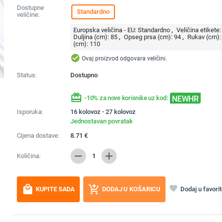
Dostupne
Standardno
veličine:
Europska veličina - EU:
Standardno
Veličina etikete:
Duljina (cm):
85
Opseg prsa (cm):
94
Rukav (cm):
(cm):
110
check_circle
Ovaj proizvod odgovara veličini.
Status:
Dostupno
redeem
NEWHR
-10% za nove korisnike uz kod:
Isporuka:
16 kolovoz - 27 kolovoz
Jednostavan povratak
Cijena dostave:
8.71
€
remove
add
Količina:
1
local_mall
add_shopping_cart
favorite
Dodaj u favori
KUPITE SADA
DODAJ U KOŠARICU