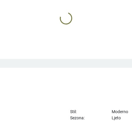
z, jakna, kardigan, dvodijelna haljina, duga haljina za muslimane
eksturom, otvoreni leđa i tanke naramenice, plisirana
ljina A-linije, V-dekolte, srednja duljina, kratki rukavi
Duga haljina s volanima, bez rukava, okrugli izrez, opuštena lin
Čipkasta vjenčanska haljina s dugim r
2025 Europ
30.15 - 33.94
€
42.17
€
26.58
€
Stil:
Moderno
Sezona:
Ljeto