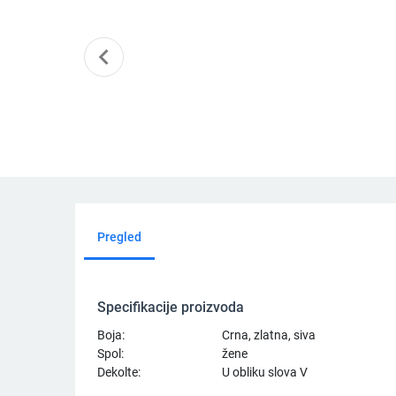
chevron_left
Jesenska i zimska haljina s tregerima, mrežasta, zlatna niti, ve
Maksi haljina od ice silk s crinkle t
Svilena ha
66.16
€
32.11
€
30.79
€
Pregled
Specifikacije proizvoda
Boja:
Crna, zlatna, siva
Spol:
žene
Dekolte:
U obliku slova V