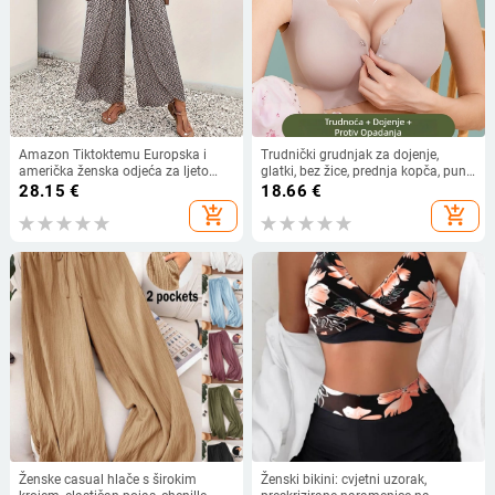
Amazon Tiktoktemu Europska i
Trudnički grudnjak za dojenje,
američka ženska odjeća za ljeto
glatki, bez žice, prednja kopča, puni
2024., nova modna Joker cvjetna
košaricu (dojenje)
28.15
€
18.66
€
suknja s bočnim prorezom i širokim
add_shopping_cart
add_shopping_cart
nogavicama
Ženske casual hlače s širokim
Ženski bikini: cvjetni uzorak,