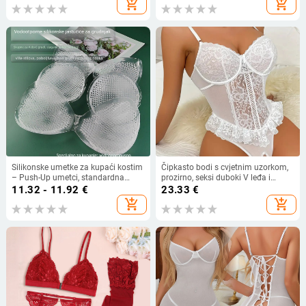
add_shopping_cart
add_shopping_cart
od čiste požude
Silikonske umetke za kupaći kostim
Čipkasto bodi s cvjetnim uzorkom,
– Push-Up umetci, standardna
prozirno, seksi duboki V leđa i
debljina za jednodijelni kupaći
izloženi pubični dio — poliester 95–
11.32 - 11.92
€
23.33
€
kostim
100%, tanka tkanina 121–140
add_shopping_cart
add_shopping_cart
g/m2, porijeklo Foshan, proljeće
2024