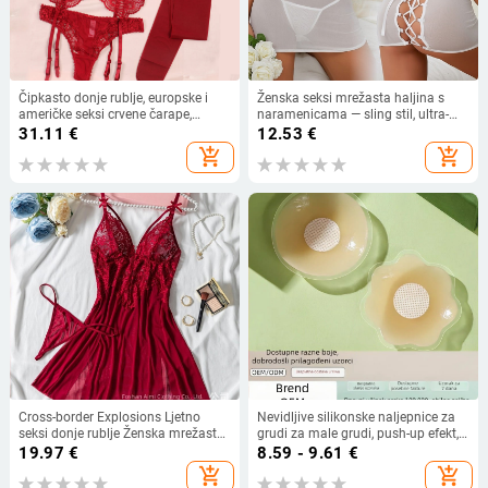
Čipkasto donje rublje, europske i
Ženska seksi mrežasta haljina s
američke seksi crvene čarape,
naramenicama — sling stil, ultra-
podvezica, četverodijelno donje
tanki poliester, 90–95% glavnog
31.11
€
12.53
€
rublje s prednjim gumbima, tange
materijala
add_shopping_cart
add_shopping_cart
Cross-border Explosions Ljetno
Nevidljive silikonske naljepnice za
seksi donje rublje Ženska mrežasta
grudi za male grudi, push-up efekt,
spavaćica Crvena čipka s vezom
prozirni ulošci u grudnjak
19.97
€
8.59 - 9.61
€
Seksi pidžama Sling 24015
add_shopping_cart
add_shopping_cart