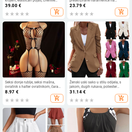
krojem, elastičan pojas, chenille
preskrizirane naramenice na
tkanina, lagana tekstura, ljeto 2025
leđima, otvoren leđa, s čeličnom
39.00
€
23.79
€
podrškom i jastučićima za
add_shopping_cart
add_shopping_cart
grudnjak, poliester
Seksi donje rublje, seksi mašna,
Ženski uski sako u stilu odijela, s
ovratnik s halter ovratnikom, čarape
jakom, dugih rukava, poliester
s tregerima, prozirno jednodijelno
95%+, jesen 2024
8.97
€
31.14
€
mrežasto odijelo
add_shopping_cart
add_shopping_cart