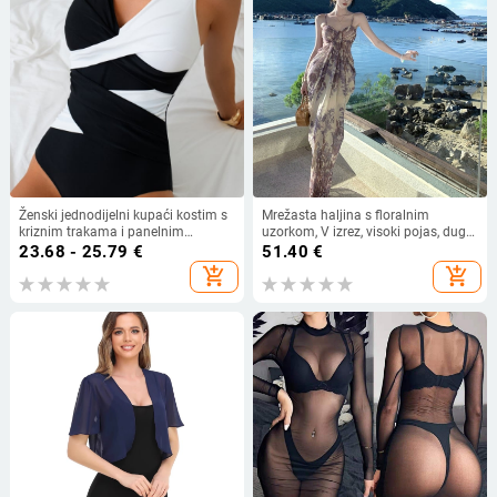
Ženski jednodijelni kupaći kostim s
Mrežasta haljina s floralnim
kriznim trakama i panelnim
uzorkom, V izrez, visoki pojas, duga
dizajnom; čelična podrška; brzo se
ljetna haljina
23.68 - 25.79
€
51.40
€
suši; visoka elastičnost.
add_shopping_cart
add_shopping_cart