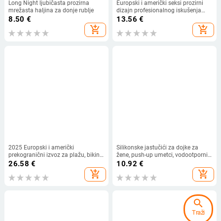
Long Night ljubičasta prozirna
Europski i američki seksi prozirni
mrežasta haljina za donje rublje
dizajn profesionalnog iskušenja
djevojka srednje duljine majice
8.50
€
13.56
€
mrežaste kućne ženske pidžame
add_shopping_cart
add_shopping_cart
seksi donje rublje
2025 Europski i američki
Silikonske jastučići za dojke za
prekogranični izvoz za plažu, bikini
žene, push-up umetci, vodootporni,
kupaći kostim s resicama, čista
prozirni, za male grudi, pogodni za
26.58
€
10.92
€
boja, haljina za plažu
kupaći kostim i haljinu
add_shopping_cart
add_shopping_cart
search
Traži