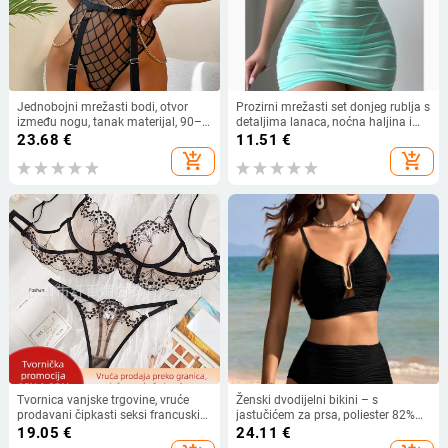
Jednobojni mrežasti bodi, otvor
Prozirni mrežasti set donjeg rublja s
između nogu, tanak materijal, 90–
detaljima lanaca, noćna haljina i
95% poliestera, gustoća tkanine
tanga
23.68
€
11.51
€
101–120 g/m²
add_shopping_cart
add_shopping_cart
Tvornica vanjske trgovine, vruće
Ženski dvodijelni bikini – s
prodavani čipkasti seksi francuski
jastučićem za prsa, poliester 82%
set donjeg rublja, uniforma, seksi
uz podlogu 18%, 150 g, za plivanje i
19.05
€
24.11
€
crno iskušenje, ultra tanka mreža
hodanje po vodi