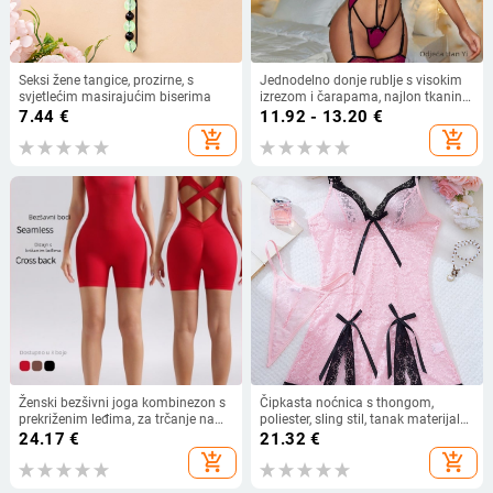
Seksi žene tangice, prozirne, s
Jednodelno donje rublje s visokim
svjetlećim masirajućim biserima
izrezom i čarapama, najlon tkanina,
90–95% najlona, 161–180 g/m2,
7.44
€
11.92 - 13.20
€
dekolte koji otkriva grudi, proljeće
add_shopping_cart
add_shopping_cart
2025
Ženski bezšivni joga kombinezon s
Čipkasta noćnica s thongom,
prekriženim leđima, za trčanje na
poliester, sling stil, tanak materijal
otvorenom, upija vlagu, 90% najlon,
101–120 g/m², postotak poliester
24.17
€
21.32
€
10% spandeks, uklonjive jastuke za
90–95%, proljeće 2025
add_shopping_cart
add_shopping_cart
prsa, ljeto 2025