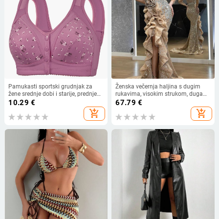
Pamukasti sportski grudnjak za
Ženska večernja haljina s dugim
žene srednje dobi i starije, prednje
rukavima, visokim strukom, duga
kopčanje, tanke šalice, otisak, bez
suknja, metalni sprej materijal,
10.29
€
67.79
€
žice
poliester 95%+
add_shopping_cart
add_shopping_cart