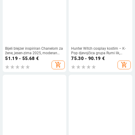
Bijeli blejzer inspiriran Chanelom za
Hunter Witch cosplay kostim – K-
žene, jesen-zima 2025, moderan
Pop djevojčica grupa Rumi lik,
dizajn, elegantan i šik
odjeća za anime role-play, poliester
51.19 - 55.68
€
75.30 - 90.19
€
s 70-80% elastana, jesen 2025,
add_shopping_cart
add_shopping_cart
brend Mante