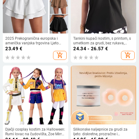
2025 Prekogranična europska i
Tankini kupaći kostim, s printom, s
američka vanjska trgovina Ljeto
umetkom za grudi, bez rukava,
Novi stil Ženske visoke struka
poliester
23.49
€
24.34 - 26.57
€
Dvoslojne labave modne ležerne
add_shopping_cart
add_shopping_cart
mikro hlače u jednoj boji
Dječji cosplay kostim za Halloween:
Silikonske naljepnice za grudi za
Rumi lovac na čudovišta, Zoe Mirra
ljeto: diskretne, prozračne i
– ženski lik
nevidljive ispod odjeće; pogodne za