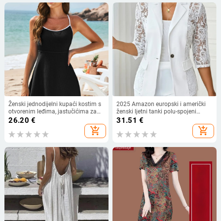
Ženski jednodijelni kupaći kostim s
2025 Amazon europski i američki
otvorenim leđima, jastučićima za
ženski ljetni tanki polu-spojeni
prsa, visokom elastičnošću i
čipkasti mali top s jednim gumbom
26.20
€
31.51
€
izdržljivim poliesterom, bez rukava.
add_shopping_cart
add_shopping_cart