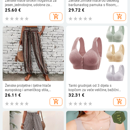
Ženske hlače širokih nogavica za
Ženske zimske hlače od debelog
jesen, jednobojne, udobne za
baršunastog pamuka s flisom,
svakodnevno nošenje, s bočnim
debele hlače, novogodišnje tople
25.60
€
29.72
€
džepovima i elastičnim pojasom,
hlače za majke srednjih godina,
add_shopping_cart
add_shopping_cart
pamukova smjesa
otporne na vjetar
Ženske proljetne i ljetne hlače
Tanki grudnjak od 3 dijela s
europskog i američkog stila,
kopčom za veće veličine, bežični
boemski etnički print, široke,
prsluk, ljepota, podesivi stražnji dio,
26.11
€
32.31
€
slimming izgledom, drapiranjem, s
velike košarice, žensko donje rublje
add_shopping_cart
add_shopping_cart
elastičnim strukom, ležerne
na veliko