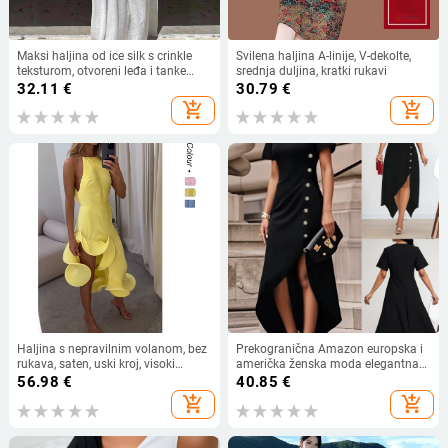
Maksi haljina od ice silk s crinkle
Svilena haljina A-linije, V-dekolte,
teksturom, otvoreni leđa i tanke
srednja duljina, kratki rukavi
naramenice, plisirana
32.11
€
30.79
€
add_shopping_cart
add_shopping_cart
Haljina s nepravilnim volanom, bez
Prekogranična Amazon europska i
rukava, saten, uski kroj, visoki
američka ženska moda elegantna
ovratnik
nepravilna haljina s ukrasom od
56.98
€
40.85
€
bočnih gumba
add_shopping_cart
add_shopping_cart