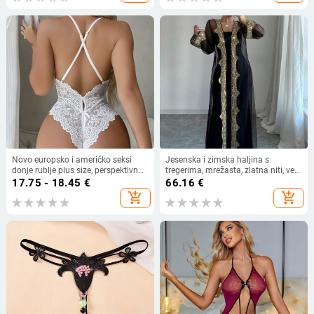
Novo europsko i američko seksi
Jesenska i zimska haljina s
donje rublje plus size, perspektivno
tregerima, mrežasta, zlatna niti, vez,
seksi čipkasto otvoreno međunožje
jakna, kardigan, dvodijelna haljina,
17.75 - 18.45
€
66.16
€
s mašnom, spojeno donje rublje
duga haljina za muslimane
add_shopping_cart
add_shopping_cart