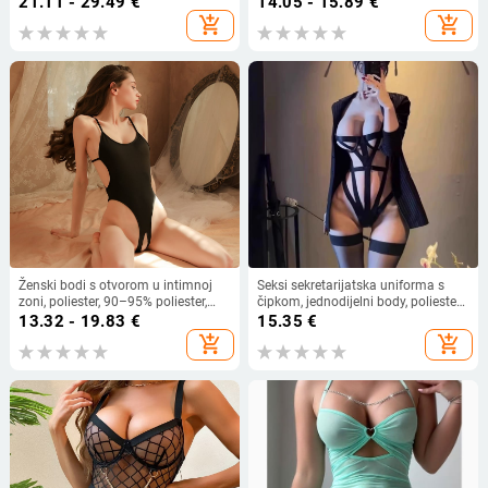
21.11 - 29.49
€
14.05 - 15.89
€
plivanje; univerzalne za sve veličine
add_shopping_cart
add_shopping_cart
dojki; dostupne u jednobojnim,
čipkastim, prozirnim i sjajnim
varijantama.
Ženski bodi s otvorom u intimnoj
Seksi sekretarijatska uniforma s
zoni, poliester, 90–95% poliester,
čipkom, jednodijelni body, poliester
stilovi rola: mornar i zečić
90–95%, za žene
13.32 - 19.83
€
15.35
€
add_shopping_cart
add_shopping_cart