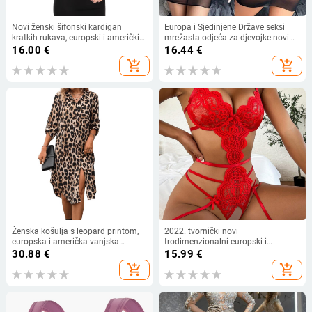
Novi ženski šifonski kardigan
Europa i Sjedinjene Države seksi
kratkih rukava, europski i američki
mrežasta odjeća za djevojke novi
Amazon Ljeto 2022.
ljetni bikini iskušenje perspektiva
16.00
€
16.44
€
mrežasti kupaći kostimi s dugim
add_shopping_cart
add_shopping_cart
rukavima za plažu veleprodaja
Ženska košulja s leopard printom,
2022. tvornički novi
europska i američka vanjska
trodimenzionalni europski i
trgovina, tkana haljina s rukavima i
američki slatko-pikantni čipkasti
30.88
€
15.99
€
sedam točaka, široka modna
bodi, seksi iskušenje, vanjska
add_shopping_cart
add_shopping_cart
ženska midi haljina s razdjelnim
trgovina, donje rublje, seksi
uzorkom
pidžama