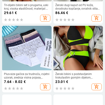
Tri-dijelni bikini set s prugama, uski
Ženski dugi kaput od PU kože,
kroj, visoka elastičnost; materijal:
dvostruko kopčanje, ovratnik stila
poliester i elastan, s podstavom za
sakoa, poliester tkanina, duljina
29.61
€
86.46
€
grudi, pogodan za plivanje i vodene
80–100 cm
add_shopping_cart
add_shopping_cart
sportove
Plus-size gaćice za trudnoću, cvjetni
Ženski bikini s podstavljenim
uzorak, srednja visina pojasa,
trokutastim gornjim dijelom,
85/15 pamuk, prozračna pletena
trakovi, otvorena leđa, tijesan kroj,
7.64 - 8.02
€
23.01
€
podstava
poliesterska smjesa
add_shopping_cart
add_shopping_cart