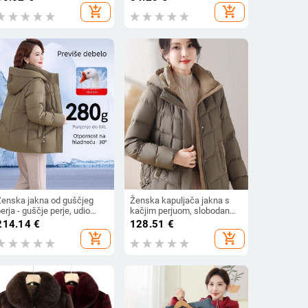
plus veličina, topao i
add_shopping_cart
add_shopping_cart
elegantan stil
Ženska jakna od guščjeg
Ženska kapuljača jakna s
erja - guščje perje, udio
kačjim perjuom, slobodan
Down 86–90%, napun 301–
kroj, najlonski vanjski
214.14
€
128.51
€
350 g, zatvarač, normalna
materijal, sadržaj perja 86–
add_shopping_cart
add_shopping_cart
uljina
90%