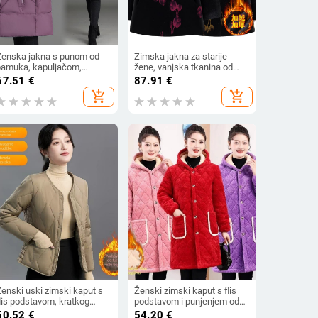
Ženska jakna s punom od
Zimska jakna za starije
pamuka, kapuljačom,
žene, vanjska tkanina od
atvaračem, srednja duljina
poliestera, punilo od
67.51
€
87.91
€
65–80 cm, debela izolacija
imitacije svile i pamuka,
add_shopping_cart
add_shopping_cart
debela izolacija, srednja
duljina, rever ovratnik
Ženski uski zimski kaput s
Ženski zimski kaput s flis
lis podstavom, kratkog
podstavom i punjenjem od
roja, topao
pamuka, srednja duljina,
50.52
€
54.20
€