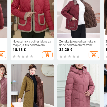
Nova zimska puffer jakna za
Ženska jakna od pamuka s
majke, s flis podstavom,
fleec podstavom za žene
s
lim
debela i udobna za
srednje dobi i starije,
p
18.18
€
32.20
€
svakodnevno nošenje
elegantna i svestrana,
o
hopping_cart
add_shopping_cart
add_shopping_cart
debela topla, zima 2025
d