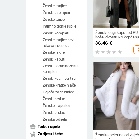
Ženske majice
Ženski džemperi
Ženske tajice
Intimno donje rublje
Ženski dugi kaput od PU
Ženski kompleti
kože, dvostruko kopčanj
Ženske majice bez
ovratnik stila sakoa,
86.46
€
rukava i poprsje
poliester tkanina, duljin
add_s
100 cm
Ženske jakne
Ženski kaputi
Ženski kombinezoni i
kompleti
Ženski kućni ogrtači
Ženske kratke hlače
Odjeća za trudnice
Ženski prsluci
Ženske traperice
Ženski prsluci
Ženska odijela
business_center
Torbe i cipele
child_friendly
Za djecu i bebe
Ženska pelerina od zaječ