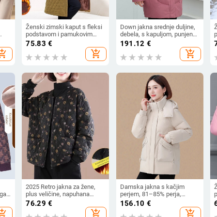
Ženski zimski kaput s fleksi
Down jakna srednje duljine,
podstavom i pamukovim
debela, s kapuljom, punjena
p
jeća
punjenjem, do koljena,
bijelim patkinim perjem
75.83
€
191.12
€
m
kapuljačom, za žene srednje
s
hopping_cart
add_shopping_cart
add_shopping_cart
i starije dobi
2025 Retro jakna za žene,
Damska jakna s kačjim
Ž
igan
plus veličine, napuhana
perjem, 81–85% perja,
a
pamučna jakna s cvjetnim
debela i topla, bez ovratnika,
s
76.29
€
156.10
€
čina
uzorkom
zatvarač, pamuk tkanina,
c
hopping_cart
add_shopping_cart
add_shopping_cart
jesen 2025
m