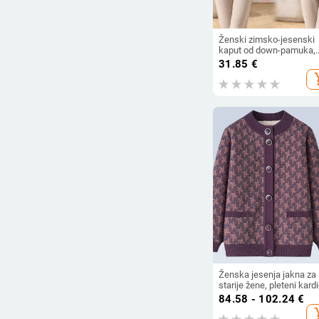
Ženski zimsko-jesenski
kaput od down-pamuka,
lagan i topao, vanjska od
31.85
€
s unutarnjom prešivano
add_s
podstavom
Ženska jesenja jakna za
starije žene, pleteni kard
s fleis podstavom, debel
84.58 - 102.24
€
zimska odjeća, mala veli
add_s