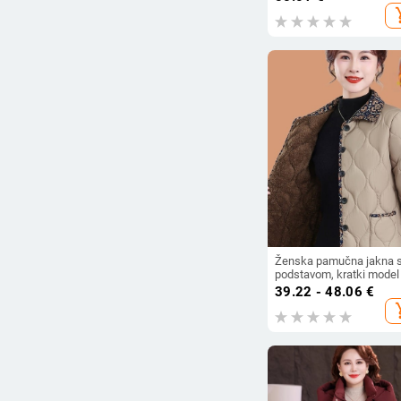
topla jakna za odrasle že
add_s
model 2025
Ženska pamučna jakna s 
podstavom, kratki model
zimu 2026, udoban kroj, 
39.22 - 48.06
€
veličina za žene srednje 
add_s
i starije dobi