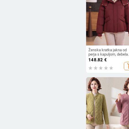
Ženska kratka jakna od
perja s kapuljom, debela
topla zimska jakna s bije
148.82
€
perjem, elegantan
add_s
svakodnevni stil