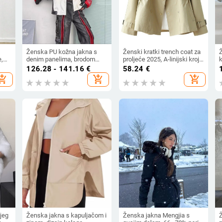
Ženska PU kožna jakna s
Ženski kratki trench coat za
e,
denim panelima, brodom
proljeće 2025, A‑linijski kroj,
k
slova i graffiti uzorci —
halter ovratnik, dugi rukavi,
k
126.28 - 141.16
€
58.24
€
a 80–
gradski stil, jesen 2025,
poliester tkanina
e
hopping_cart
add_shopping_cart
add_shopping_cart
stojeći ovratnik, dugi rukavi
jeg
Ženska jakna s kapuljačom i
Ženska jakna Mengjia s