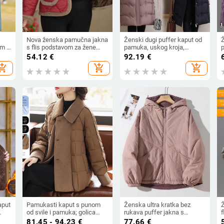
Nova ženska pamučna jakna
Ženski dugi puffer kaput od
m i
s flis podstavom za žene
pamuka, uskog kroja,
srednje dobi i starije,
kapuljača, zatvarač sprijeda,
z
54.12
€
92.19
€
ina
jesensko-zimski casual
debeo zimsko
hopping_cart
add_shopping_cart
add_shopping_cart
kaput
aput
Pamukasti kaput s punom
Ženska ultra kratka bez
od svile i pamuka; golica
rukava puffer jakna s
f
m,
polo; glavni materijal:
Chenille materijalom, punilo
k
81.45 - 94.23
€
77.66
€