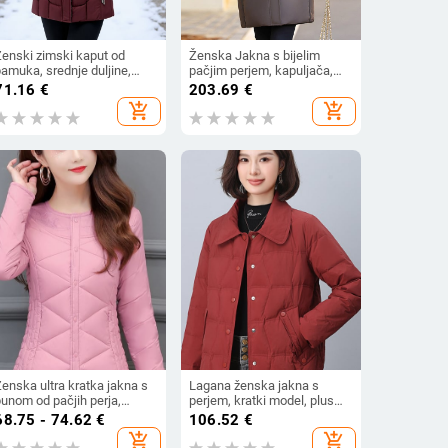
Ženski zimski kaput od
Ženska Jakna s bijelim
amuka, srednje duljine,
pačjim perjem, kapuljača,
topao i udoban, elegantnog
zima 2025, elegantan stil
71.16
€
203.69
€
tila
add_shopping_cart
add_shopping_cart
enska ultra kratka jakna s
Lagana ženska jakna s
punom od pačjih perja,
perjem, kratki model, plus
adržaj perja 51-55%, debeli
veličina, ležerni kroj, zimska
68.75 - 74.62
€
106.52
€
henille materijal, glavni
jakna s bijelim gusjim
add_shopping_cart
add_shopping_cart
aterijal spandex, uski kroj,
perjem