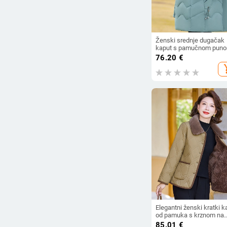
Ženski srednje dugačak
kaput s pamučnom puno
krznom ovratnikom,
76.20
€
opuštena kroj, plus velič
add_s
Elegantni ženski kratki k
od pamuka s krznom na
ovratniku i fleš podstavo
85.01
€