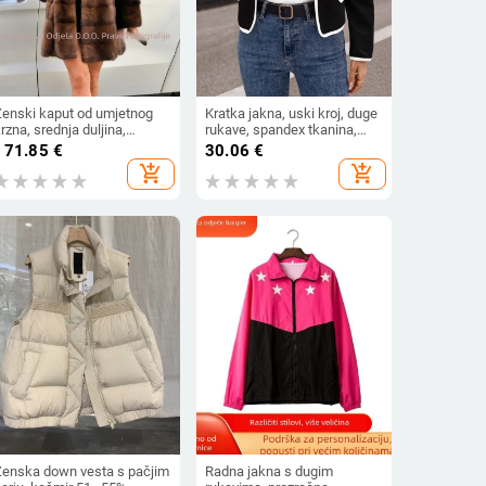
Ženski kaput od umjetnog
Kratka jakna, uski kroj, duge
rzna, srednja duljina,
rukave, spandex tkanina,
apuljača, dugi rukavi,
francuski chic stil
171.85
€
30.06
€
legantan stil
add_shopping_cart
add_shopping_cart
Ženska down vesta s pačjim
Radna jakna s dugim