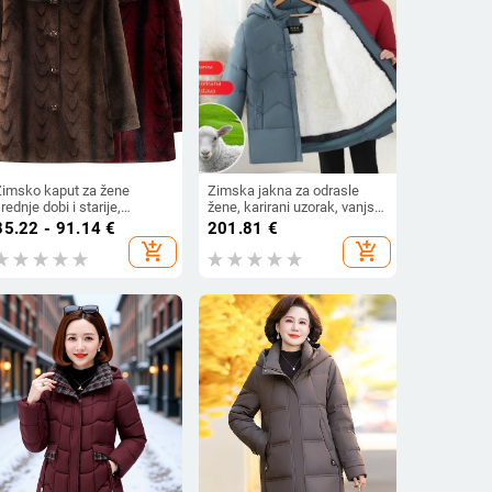
Zimsko kaput za žene
Zimska jakna za odrasle
rednje dobi i starije,
žene, karirani uzorak, vanjski
odstavljeno i debelo,
materijal od ovčje kože,
85.22 - 91.14
€
201.81
€
vratnik polo, srednje do
akrilna punila, zatvarač,
add_shopping_cart
add_shopping_cart
uge duljine
odvojiva podstava