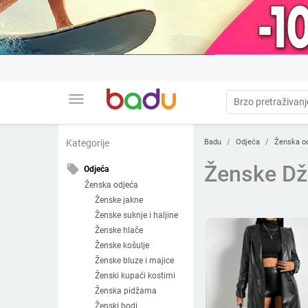
menu
Badu
Odjeća
Ženska o
Kategorije
Ženske Dž
local_offer
Odjeća
Ženska odjeća
Ženske jakne
Ženske suknje i haljine
Ženske hlače
Ženske košulje
Ženske bluze i majice
Ženski kupaći kostimi
Ženska pidžama
Ženski bodi