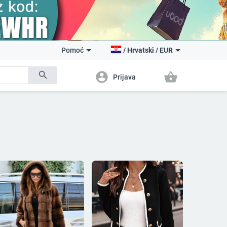
Pomoć
/
Hrvatski
/
EUR
search
account_circle
shopping_basket
Prijava