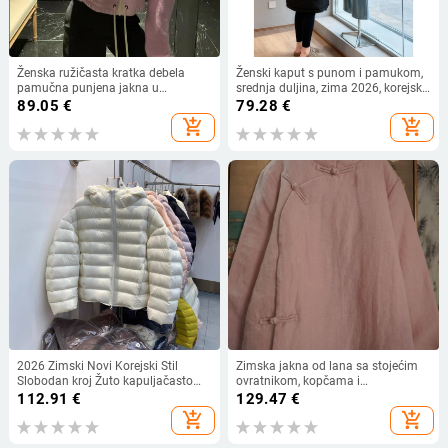
Ženska ružičasta kratka debela
Ženski kaput s punom i pamukom,
pamučna punjena jakna u
srednja duljina, zima 2026, korejski
korejskom stilu s patchworkom
stil, udoban kroj, topao.
89.05
€
79.28
€
add_shopping_cart
add_shopping_cart
2026 Zimski Novi Korejski Stil
Zimska jakna od lana sa stojećim
Slobodan kroj Žuto kapuljačasto
ovratnikom, kopčama i
Puffer Jakna Žene, Kratka, S Bijelim
dijagonalnim preklopom, retro topla
112.91
€
129.47
€
Gusjim Perjem Punjenjem
kratka jakna
add_shopping_cart
add_shopping_cart