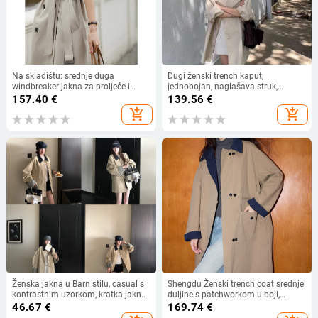
Na skladištu: srednje duga
Dugi ženski trench kaput,
windbreaker jakna za proljeće i
jednobojan, naglašava struk,
jesen, elegantan ženski kaput u
dvostruko kopčanje, korejski stil,
157.40
€
139.56
€
britanskom casual stilu
proljeće 2026
add_shopping_cart
add_shopping_cart
Ženska jakna u Barn stilu, casual s
Shengdu Ženski trench coat srednje
kontrastnim uzorkom, kratka jakna
duljine s patchworkom u boji,
sa khaki siluetom za jesen-zimu
Lyocell i pamuk, korejski stil,
46.67
€
169.74
€
2025
proljeće 2026