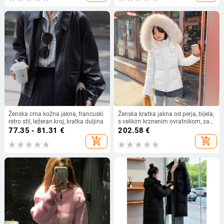
Ženska crna kožna jakna, francuski
Ženska kratka jakna od perja, bijela,
retro stil, ležeran kroj, kratka duljina
s velikim krznenim ovratnikom, za
sitnu figuru, zimski stil, uski struk,
77.35 - 81.31
€
202.58
€
tijesan kroj, debeli izolacijski sloj
add_shopping_cart
add_shopping_cart