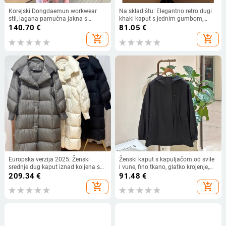
Korejski Dongdaemun workwear
Na skladištu: Elegantno retro dugi
stil, lagana pamučna jakna s
khaki kaput s jednim gumbom,
tankim izolacijskim slojem, casual
jesenski stil, vitka silueta
140.70
€
81.05
€
za žene
add_shopping_cart
add_shopping_cart
Europska verzija 2025: Ženski
Ženski kaput s kapuljačom od svile
srednje dug kaput iznad koljena s
i vune, fino tkano, glatko krojenje,
perjem od bijele patke, moderan,
naglasak na struku, proljeće 2025
209.34
€
91.48
€
topao i udoban, širokog kroja, bijelo
add_shopping_cart
add_shopping_cart
pačje perje