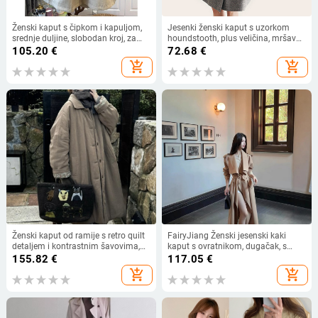
Ženski kaput s čipkom i kapuljom,
Jesenki ženski kaput s uzorkom
srednje duljine, slobodan kroj, za
houndstooth, plus veličina, mršav
proljeće i jesen 2026
kroj, dugi rukavi, srednja duljina
105.20
€
72.68
€
add_shopping_cart
add_shopping_cart
Ženski kaput od ramije s retro quilt
FairyJiang Ženski jesenski kaki
detaljem i kontrastnim šavovima,
kaput s ovratnikom, dugačak, s
dug, udoban kroj, model B1135
pojasom, casual elegantna vanjska
155.82
€
117.05
€
odjeća
add_shopping_cart
add_shopping_cart