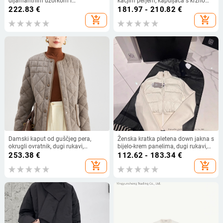
dijamantnim uzorkom i
kačjim perjem, kapuljača s krznom
kontrastnim ovratnikom, mješavina
lisice (odvojiva), srednja duljina,
222.83
€
181.97 - 210.82
€
ravne tkanine
plus veličina, RR2311
add_shopping_cart
add_shopping_cart
Damski kaput od guščjeg pera,
Ženska kratka pletena down jakna s
okrugli ovratnik, dugi rukavi,
bijelo-krem panelima, dugi rukavi,
dijamantni karirani uzorak, zima
gradski elegantan stil, zimska
253.38
€
112.62 - 183.34
€
2025
kolekcija 2024
add_shopping_cart
add_shopping_cart