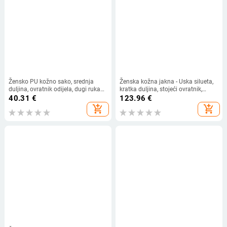
Žensko PU kožno sako, srednja
Ženska kožna jakna - Uska silueta,
duljina, ovratnik odijela, dugi rukavi,
kratka duljina, stojeći ovratnik,
prednje kopčanje, gradski poslovni
zatvarač, umjetna koža
40.31
€
123.96
€
stil
add_shopping_cart
add_shopping_cart