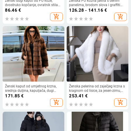
Ženski dugi kaput od PU kože,
Ženska PU kožna jakna s denim
dvostruko kopčanje, ovratnik stila
panelima, brodom slova i graffiti
sakoa, poliester tkanina, duljina
uzorci — gradski stil, jesen 2025,
86.46
€
126.28 - 141.16
€
80–100 cm
stojeći ovratnik, dugi rukavi
add_shopping_cart
add_shopping_cart
Ženski kaput od umjetnog krzna,
Ženska pelerina od zaječjeg krzna s
srednja duljina, kapuljača, dugi
kragnom od lisice, za jesen-zimu,
rukavi, elegantan stil
topla i elegantna
171.85
€
253.41
€
add_shopping_cart
add_shopping_cart