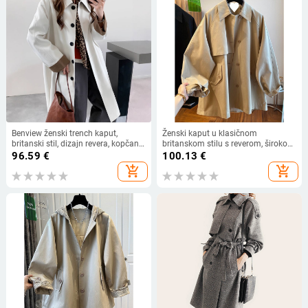
Benview ženski trench kaput,
Ženski kaput u klasičnom
britanski stil, dizajn revera, kopčanje
britanskom stilu s reverom, širokog
na vezivanje, ležerni kroj
kroja, srednja duljina, dizajn
96.59
€
100.13
€
proljeće-jesen 2026
add_shopping_cart
add_shopping_cart