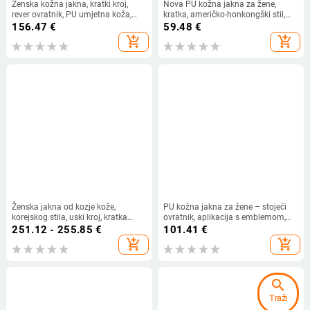
Ženska kožna jakna, kratki kroj,
Nova PU kožna jakna za žene,
rever ovratnik, PU umjetna koža,
kratka, američko-honkongški stil,
spojni detalji
crna retro, petite veličina, 2025,
156.47
€
59.48
€
spandeks
add_shopping_cart
add_shopping_cart
Ženska jakna od kozje kože,
PU kožna jakna za žene – stojeći
korejskog stila, uski kroj, kratka
ovratnik, aplikacija s emblemom,
duljina, zatvarač sprijeda
vezani pojas, zatvarač, slobodan
251.12 - 255.85
€
101.41
€
kroj
add_shopping_cart
add_shopping_cart
search
Traži