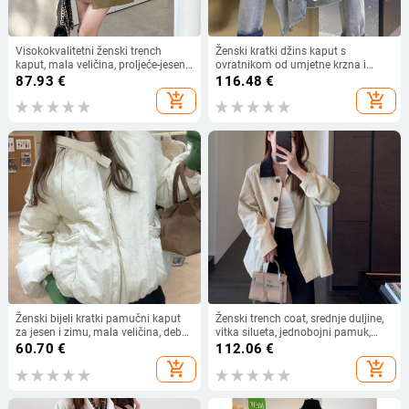
Visokokvalitetni ženski trench
Ženski kratki džins kaput s
kaput, mala veličina, proljeće-jesen
ovratnikom od umjetne krzna i
2026, korejski stil, naglašeni struk
nepravilnim remenom, uski kroj,
87.93
€
116.48
€
za vitkiji kroj
Zima 2024
add_shopping_cart
add_shopping_cart
Ženski bijeli kratki pamučni kaput
Ženski trench coat, srednje duljine,
za jesen i zimu, mala veličina, debeli
vitka silueta, jednobojni pamuk,
punjeni kaput, okrugli ovratnik s
jesen 2025
60.70
€
112.06
€
vezom, ležeran i topao
add_shopping_cart
add_shopping_cart