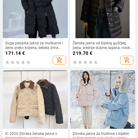
Duga perjasta jakna za muškarce i
Ženska jakna od bijelog guščjeg
žene, preko koljena, debela zima
perja, srednje duljine, lagana, visoke
2025, udoban kroj, kapuljača i zip
kvalitete, s stojećim ovratnikom
171.14
€
219.70
€
add_shopping_cart
add_shopping_cart
IC 2025 Zimska ženska jakna s
Zimska jakna za trudnice s bijelim