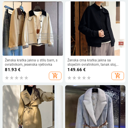
Ženska kratka jakna u stilu barn, s
Ženska crna kratka jakna sa
ovratnikom, jesenska vjetrovka
stojećim ovratnikom, tanak sloj,
tekstura naborane površine, casual
81.93
€
149.66
€
za proljeće
add_shopping_cart
add_shopping_cart