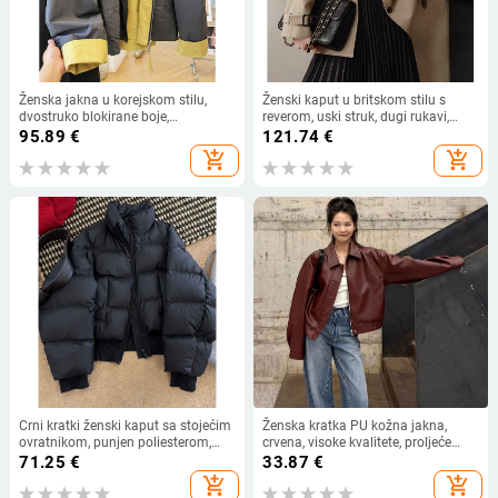
Ženska jakna u korejskom stilu,
Ženski kaput u britskom stilu s
dvostruko blokirane boje,
reverom, uski struk, dugi rukavi,
reverzibilna, stojeci ovratnik, kratka
moderan kratki kaput za proljeće
95.89
€
121.74
€
jesenska windbreaker jakna
2026
add_shopping_cart
add_shopping_cart
Crni kratki ženski kaput sa stojećim
Ženska kratka PU kožna jakna,
ovratnikom, punjen poliesterom,
crvena, visoke kvalitete, proljeće
zima 2026, korejski stil, elegantan
2025, casual stil, dugi rukavi, rever
71.25
€
33.87
€
svakodnevni kaput
ovratnik, zatvarač, standardni kroj.
add_shopping_cart
add_shopping_cart