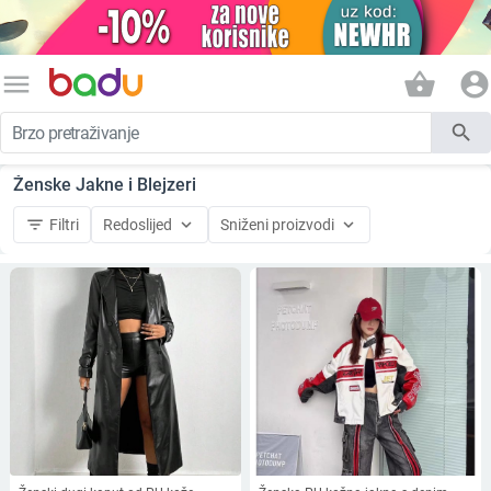
menu
shopping_basket
account_circle
search
Ženske Jakne i Blejzeri
filter_list
keyboard_arrow_down
keyboard_arrow_down
Filtri
Redoslijed
Sniženi proizvodi