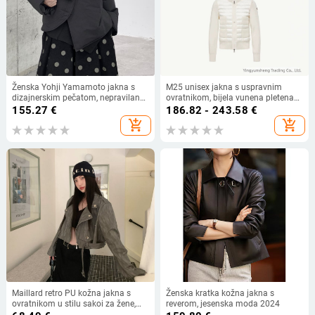
Ženska Yohji Yamamoto jakna s
M25 unisex jakna s uspravnim
dizajnerskim pečatom, nepravilan
ovratnikom, bijela vunena pletena
kroj, kratka, topla za jesen-zimu,
patchwork, lagana jakna s gusjim
155.27
€
186.82 - 243.58
€
ovratnik šal, bez krzna, odvojiva
perju
add_shopping_cart
add_shopping_cart
Maillard retro PU kožna jakna s
Ženska kratka kožna jakna s
ovratnikom u stilu sakoi za žene,
reverom, jesenska moda 2024
smeđa, kratki kroj, biker stil