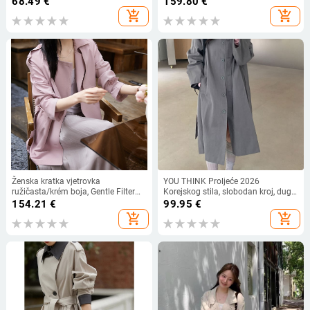
68.49
€
159.80
€
add_shopping_cart
add_shopping_cart
Ženska kratka vjetrovka
YOU THINK Proljeće 2026
ružičasta/krém boja, Gentle Filter
Korejskog stila, slobodan kroj, dugi
stil
rukavi, kardigan-vjetrovka s
154.21
€
99.95
€
ovratnikom, produžena duljina
add_shopping_cart
add_shopping_cart