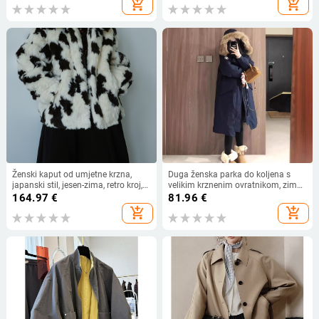
add_shopping_cart
add_shopping_cart
Ženski kaput od umjetne krzna,
Duga ženska parka do koljena s
japanski stil, jesen-zima, retro kroj,
velikim krznenim ovratnikom, zima
vitka silueta, rever
2025, korejski stil, opuštena silueta,
164.97
€
81.96
€
kaput s punjenjem od perja i
add_shopping_cart
add_shopping_cart
pamuka