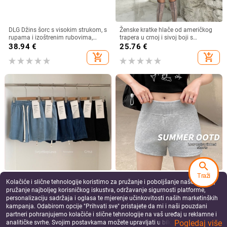
DLG Džins šorc s visokim strukom, s
Ženske kratke hlače od američkog
rupama i izoštrenim rubovima,
trapera u crnoj i sivoj boji s
tankom tkaninom, ljeto 2025
iznošenim traperom, novi model
38.94
€
25.76
€
ljeto 2026, uske, stanjivajuće i
add_shopping_cart
add_shopping_cart
produljujuće kratke hlače
search
Traži
CatKaiser Lyocell denim šortse za
Ženske kapri hlače od prozračne
Kolačiće i slične tehnologije koristimo za pružanje i poboljšanje naše Usluge,
žene – visokim strukom, elastičan
viskoze, korejskog minimalističkog
pružanje najboljeg korisničkog iskustva, održavanje sigurnosti platforme,
pojas, dužina 3/4, lagani ljetni
stila, visokim strukom, uski kroj,
32.37
€
17.73
€
personalizaciju sadržaja i oglasa te mjerenje učinkovitosti naših marketinških
casual sportski stil
sportsko- casual hlače
add_shopping_cart
add_shopping_cart
kampanja. Odabirom opcije "Prihvati sve" pristajete da mi i naši pouzdani
partneri pohranjujemo kolačiće i slične tehnologije na vaš uređaj u reklamne i
Pogledaj više
analitičke svrhe. Svojim postavkama možete upravljati u bilo kojem trenutku