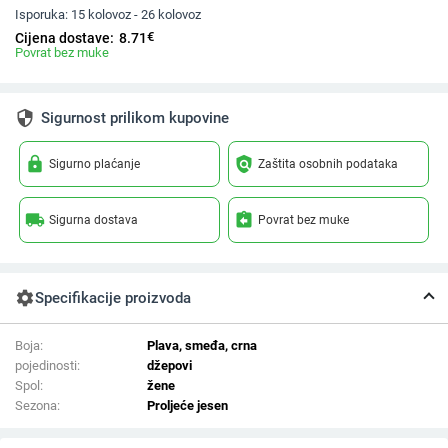
Isporuka:
15 kolovoz - 26 kolovoz
€
Cijena dostave:
8.71
Povrat bez muke
security
Sigurnost prilikom kupovine
lock
policy
Sigurno plaćanje
Zaštita osobnih podataka
local_shipping
assignment_return
Sigurna dostava
Povrat bez muke
settings
Specifikacije proizvoda
Boja:
Plava, smeđa, crna
pojedinosti:
džepovi
Spol:
žene
Sezona:
Proljeće jesen