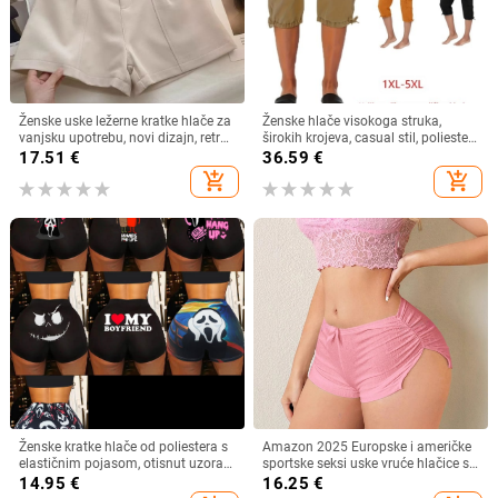
Ženske uske ležerne kratke hlače za
Ženske hlače visokoga struka,
vanjsku upotrebu, novi dizajn, retro,
širokih krojeva, casual stil, poliester
jednostavne, visokog struka, A-
materijal, postotak 50-70%, proljeće
17.51
€
36.59
€
kroja, širokih nogavica
2025
add_shopping_cart
add_shopping_cart
Ženske kratke hlače od poliestera s
Amazon 2025 Europske i američke
elastičnim pojasom, otisnut uzorak,
sportske seksi uske vruće hlačice s
joga stil (Polyester 95%+)
mašnom, fitness i joga, modne
14.95
€
16.25
€
kratke hlače s razdjelnim