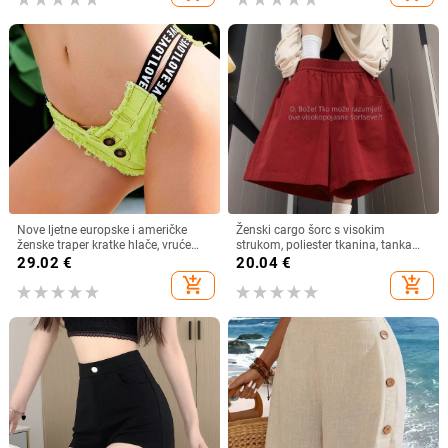
Nove ljetne europske i američke
Ženski cargo šorc s visokim
ženske traper kratke hlače, vruće
strukom, poliester tkanina, tanka
hlače, ultra kratke traperice, noćni
tkanina, duljina 5/4, ležerni stil
29.02
€
20.04
€
klub, ženski seksi dizajn s šupljim
add_shopping_cart
add_shopping_cart
slovima