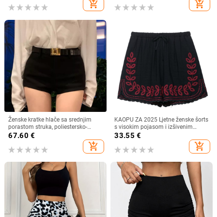
add_shopping_cart
add_shopping_cart
džemperima
Ženske kratke hlače sa srednjim
KAOPU ZA 2025 Ljetne ženske šorts
porastom struka, poliestersko-
s visokim pojasom i izšivenim
spandeks mješavina,
uzorkom u europsko-američkom
67.60
€
33.55
€
mikroelastičnost, street stil
stilu
add_shopping_cart
add_shopping_cart