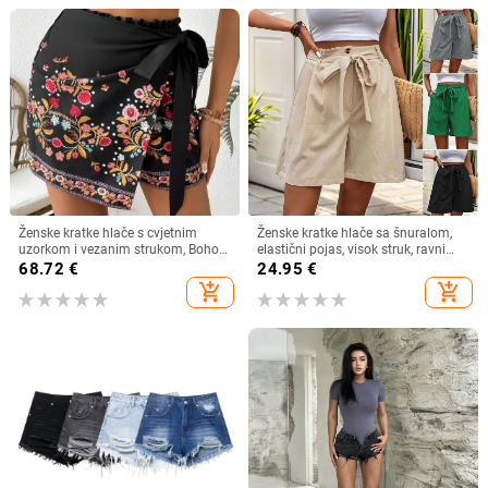
Ženske kratke hlače s cvjetnim
Ženske kratke hlače sa šnuralom,
uzorkom i vezanim strukom, Boho
elastični pojas, visok struk, ravni
Harajuku stil, Chenille tkanina sa
kroj, poliester ≥95%
68.72
€
24.95
€
Spandex <30%
add_shopping_cart
add_shopping_cart