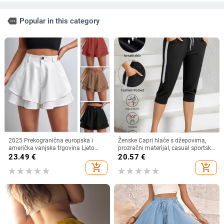
more
Popular in this category
2025 Prekogranična europska i
Ženske Capri hlače s džepovima,
američka vanjska trgovina Ljeto
prozračni materijal, casual sportski
Novi stil Ženske visoke struka
stil, kapri duljina, udoban kroj
23.49
€
20.57
€
Dvoslojne labave modne ležerne
add_shopping_cart
add_shopping_cart
mikro hlače u jednoj boji