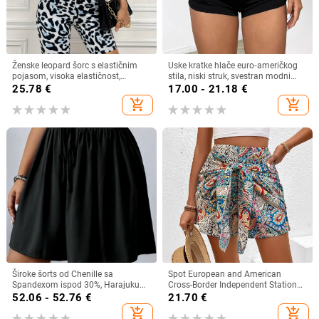
Ženske leopard šorc s elastičnim
Uske kratke hlače euro‑američkog
pojasom, visoka elastičnost,
stila, niski struk, svestran modni
materijal poliester + spandeks
komad
25.78
€
17.00 - 21.18
€
(95%+ poliester), Milk Silk tkanina,
add_shopping_cart
add_shopping_cart
casual stil
Široke šorts od Chenille sa
Spot European and American
Spandexom ispod 30%, Harajuku
Cross-Border Independent Station
stil – japansko-korejski opušteni
Temu Amazon Printed High
52.06 - 52.76
€
21.70
€
stil, proljeće 2025
Structure Short, Boemic Style Short
add_shopping_cart
add_shopping_cart
sprijeda s čvorovima