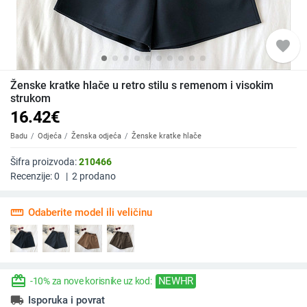
favorite
Ženske kratke hlače u retro stilu s remenom i visokim
strukom
16.42
€
Badu
Odjeća
Ženska odjeća
Ženske kratke hlače
Šifra proizvoda:
210466
Recenzije:
0
|
2
prodano
straighten
Odaberite model ili veličinu
redeem
NEWHR
-10% za nove korisnike uz kod:
local_shipping
Isporuka i povrat