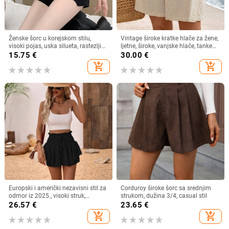
Ženske šorc u korejskom stilu,
Vintage široke kratke hlače za žene,
visoki pojas, uska silueta, rastezljiva
ljetne, široke, vanjske hlače, tanke
tkanina, lagana, poliester 70-80%
vintage ukrasne gumbe, umjetničke,
15.75
€
30.00
€
za sve uzraste, prozračne kratke
add_shopping_cart
add_shopping_cart
hlače
Europski i američki nezavisni stil za
Corduroy široke šorc sa srednjim
odmor iz 2025., visoki struk,
strukom, dužina 3/4, casual stil
plisirane, svježe nabrane, visoko
26.57
€
23.65
€
prekrivajuće, bokove, svestrane
add_shopping_cart
add_shopping_cart
culotte hlače s vezicom