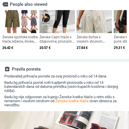
more
People also viewed
Ženske sportske kratke
Ženske Capri hlače s
Ženske šortse s
Ženske kr
hlače, ležerne, široke,
džepovima, prozračni
visokim strukom,
punk stil
jednobojne, visokog
materijal, casual
straight kroj, poliester
prorezima,
26.42
€
20.57
€
27.84
€
29.31
€
struka, s vezicama,
sportski stil, kapri
≥95%, duljina 3/4,
95% polies
cargo džepovima
duljina, udoban kroj
ljetni stil, 2025
2024
assignment_return
Pravila povrata
Prodavatelj prihvaća povrate za ovaj proizvod u roku od 14 dana.
Badu.bg prihvaća povrat svih kupljenih proizvoda u roku od 14
kalendarskih dana od datuma primitka (osim kupaćih kostima i donjeg
rublja).
Badu.bg nije odgovoran za kupnju Ženske kratke hlače u retro stilu s
remenom i visokim strukom od
Ženske kratke hlače
izvan obrasca za
narudžbu.