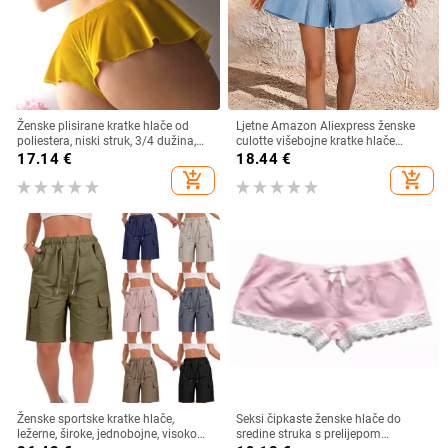
Ženske plisirane kratke hlače od
Ljetne Amazon Aliexpress ženske
poliestera, niski struk, 3/4 dužina,
culotte višebojne kratke hlače
ulični stil
suknja široki struk široke kratke
17.14
€
18.44
€
hlače široke nogavice
add_shopping_cart
add_shopping_cart
Ženske sportske kratke hlače,
Seksi čipkaste ženske hlače do
ležerne, široke, jednobojne, visokog
sredine struka s prelijepom