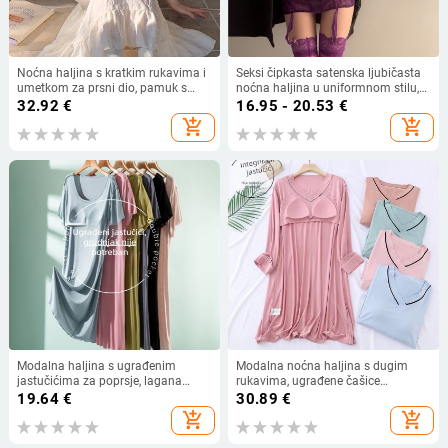
Noćna haljina s kratkim rukavima i
Seksi čipkasta satenska ljubičasta
umetkom za prsni dio, pamuk s
noćna haljina u uniformnom stilu,
teksturom oblaka, jednobojna,
push-up efekt, donje rublje za
32.92
€
16.95 - 20.53
€
ležerna ljetna kućna haljina
spavanje, visoka kvaliteta
add_shopping_cart
add_shopping_cart
Modalna haljina s ugrađenim
Modalna noćna haljina s dugim
jastučićima za poprsje, lagana
rukavima, ugrađene čašice
noćna haljina bez grudnjaka, ljetna
grudnjaka, jednodjelna, slobodan
19.64
€
30.89
€
haljina A-linije za žene
kroj, duljina iznad koljena
add_shopping_cart
add_shopping_cart