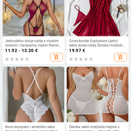
Jednodelno donje rublje s visokim
Cross-border Explosions Ljetno
izrezom i čarapama, najlon tkanina,
seksi donje rublje Ženska mrežasta
90–95% najlona, 161–180 g/m2,
spavaćica Crvena čipka s vezom
11.92 - 13.20
€
19.97
€
dekolte koji otkriva grudi, proljeće
Seksi pidžama Sling 24015
add_shopping_cart
add_shopping_cart
2025
Novo europsko i američko seksi
Ženska seksi mrežasta haljina s