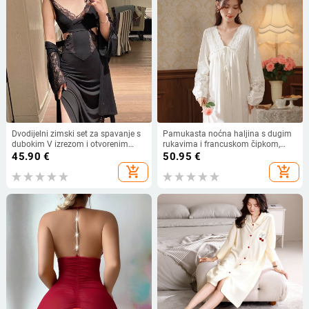
Dvodijelni zimski set za spavanje s
Pamukasta noćna haljina s dugim
dubokim V izrezom i otvorenim
rukavima i francuskom čipkom,
leđima, uskim krojem, modalni
duga do poda, V-izrez,
45.90
€
50.95
€
materijal
proljetno/jesensko kućno
add_shopping_cart
add_shopping_cart
odijevanje, može se nositi i izvan
kuće