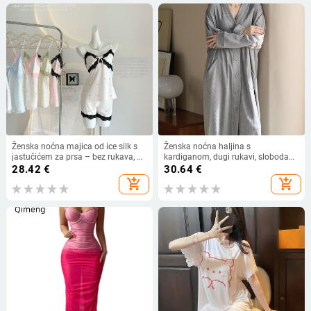
Ženska noćna majica od ice silk s
Ženska noćna haljina s
jastučićem za prsa – bez rukava, V
kardiganom, dugi rukavi, slobodan
izrez, ultra tanak materijal 81–100
kroj, luksuzna kvaliteta, pogodno za
28.42
€
30.64
€
g/m², 95–100% poliester
nošenje vani, veći broj, proljeće–
add_shopping_cart
add_shopping_cart
jesen