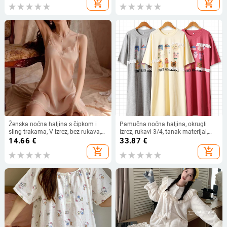
add_shopping_cart
add_shopping_cart
Ženska noćna haljina s čipkom i
Pamučna noćna haljina, okrugli
sling trakama, V izrez, bez rukava,
izrez, rukavi 3/4, tanak materijal,
tanak umjetni svila materijal, kratka
95–100% pamuka
14.66
€
33.87
€
suknja, 70–80% poliester
add_shopping_cart
add_shopping_cart