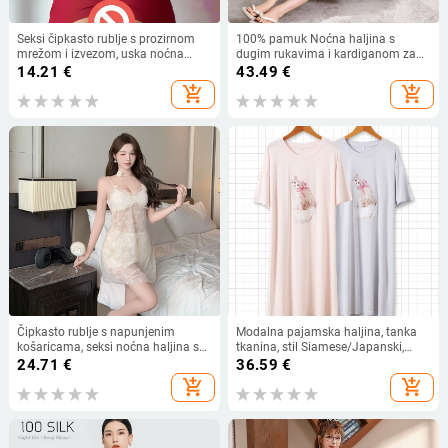
Seksi čipkasto rublje s prozirnom
100% pamuk Noćna haljina s
mrežom i izvezom, uska noćna
dugim rukavima i kardiganom za
haljina
proljeće-jesen, srednja duljina,
14.21
€
43.49
€
opuštena kućna odjeća za žene
add_shopping_cart
add_shopping_cart
Čipkasto rublje s napunjenim
Modalna pajamska haljina, tanka
košaricama, seksi noćna haljina s
tkanina, stil Siamese/Japanski,
dubokim V izrezom, prozirna s
rukavi 3/4, midi duljina
24.71
€
36.59
€
izrezima
add_shopping_cart
add_shopping_cart