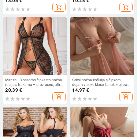
13.05
€
10.28
€
proljeće 2024
add_shopping_cart
add_shopping_cart
Manzhu Blossoms čipkasto noćno
Seksi noćna košulja s čipkom,
rublje s trakama – prozračno, ultra-
dojam visoke klase, tanak kroj, za
tanka poliesterska tkanina (90–
male grudi, plus veličina, noćna
20.39
€
14.97
€
95%), 81–100 g/m2
haljina s trakama
add_shopping_cart
add_shopping_cart