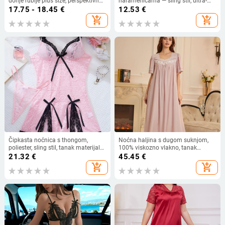
donje rublje plus size, perspektivno
naramenicama — sling stil, ultra-
seksi čipkasto otvoreno međunožje
tanki poliester, 90–95% glavnog
17.75 - 18.45
€
12.53
€
s mašnom, spojeno donje rublje
materijala
add_shopping_cart
add_shopping_cart
Čipkasta noćnica s thongom,
Noćna haljina s dugom suknjom,
poliester, sling stil, tanak materijal
100% viskozno vlakno, tanak
101–120 g/m², postotak poliester
materijal, četvrtasti ovratnik, rukavi
21.32
€
45.45
€
90–95%, proljeće 2025
3/4
add_shopping_cart
add_shopping_cart