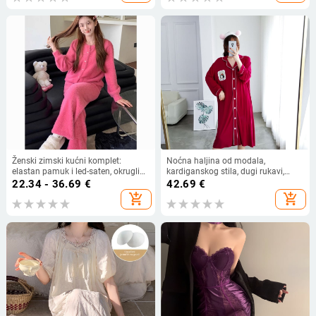
Ženski zimski kućni komplet:
Noćna haljina od modala,
elastan pamuk i led-saten, okrugli
kardiganskog stila, dugi rukavi,
ovratnik, dugi rukavi, midi suknja,
dugačka dužina
22.34 - 36.69
€
42.69
€
održava toplinu
add_shopping_cart
add_shopping_cart