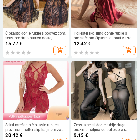
Čipkasto donje rublje s podvezicom,
Poliestersko sling donje rublje s
seksi prozirno otkriva dojke,
prozračnom čipkom, duboki V izrez
europski stil (Čipka; Stil: otkriva
i haljina s naramenicama (90–95%
15.77
€
12.42
€
dojke; Poliester 90-95%; Tanka
poliester; tanak materijal 121–140
add_shopping_cart
add_shopping_cart
tkanina 121-140 g/m²)
g/m²; izlazak zima 2024; MOQ 50)
Seksi mrežasto čipkasto rublje s
Ženska seksi donje rublje duga
prozirnom halter slip haljinom za
prozirna haljina od poliestera s
kućnu uporabu
mrežastim materijalom 90–95%
20.42
€
9.15
€
vlakna uloga sladak djevojački stil