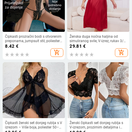
Čipkasti prozračni bodi s otvorenim
Ženska duga noćna haljina od
preponama, jumpsuit stil, poliester
simuliranog svile, V-izrez, rukav 3/4,
tkanina
ultra-tanki poliester materijal
8.42
€
29.81
€
add_shopping_cart
add_shopping_cart
Čipkasti ženski set donjeg rublja s V
Ženski čipkasti set donjeg rublja s
izrezom – Više boja, poliester 50–
V-izrezom, prozirnim detaljima i
70%, tanka tkanina 101–120 g/m²,
izrezima, europskog stila