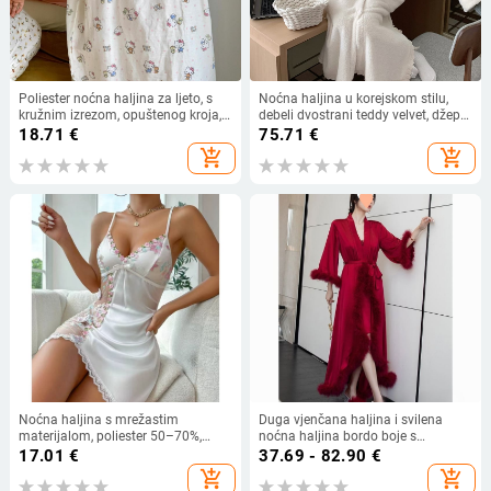
Poliester noćna haljina za ljeto, s
Noćna haljina u korejskom stilu,
kružnim izrezom, opuštenog kroja,
debeli dvostrani teddy velvet, džep s
3/4 rukavi, duga suknja –
čipkom, okrugli izrez, dugi rukavi,
18.71
€
75.71
€
prozračne kućne pidžame za mlade
topla i udobna
add_shopping_cart
add_shopping_cart
žene
Noćna haljina s mrežastim
Duga vjenčana haljina i svilena
materijalom, poliester 50–70%,
noćna haljina bordo boje s
ultra-tanka 81–100 g/m², bez
ukrasom od perja
17.01
€
37.69 - 82.90
€
rukava, kratka duljina.
add_shopping_cart
add_shopping_cart