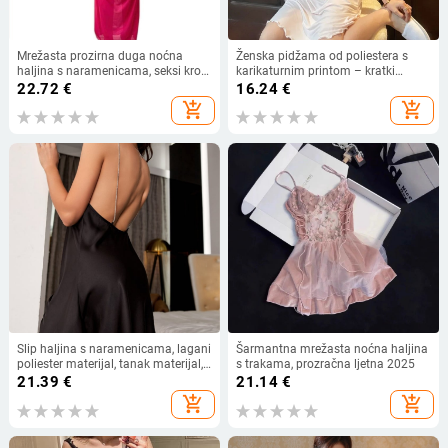
Mrežasta prozirna duga noćna
Ženska pidžama od poliestera s
haljina s naramenicama, seksi kroj,
karikaturnim printom – kratki
za kućnu upotrebu
rukavi, okrugli ovratnik, slobodan
22.72
€
16.24
€
kroj, ljetna kućna odjeća
add_shopping_cart
add_shopping_cart
Slip haljina s naramenicama, lagani
Šarmantna mrežasta noćna haljina
poliester materijal, tanak materijal,
s trakama, prozračna ljetna 2025
okrugli izrez, bez rukava
21.39
€
21.14
€
add_shopping_cart
add_shopping_cart