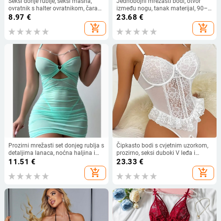
Seksi donje rublje, seksi mašna,
Jednobojni mrežasti bodi, otvor
ovratnik s halter ovratnikom, čarape
između nogu, tanak materijal, 90–
s tregerima, prozirno jednodijelno
95% poliestera, gustoća tkanine
8.97
€
23.68
€
mrežasto odijelo
101–120 g/m²
add_shopping_cart
add_shopping_cart
Prozirni mrežasti set donjeg rublja s
Čipkasto bodi s cvjetnim uzorkom,
detaljima lanaca, noćna haljina i
prozirno, seksi duboki V leđa i
tanga
izloženi pubični dio — poliester 95–
11.51
€
23.33
€
100%, tanka tkanina 121–140
add_shopping_cart
add_shopping_cart
g/m2, porijeklo Foshan, proljeće
2024