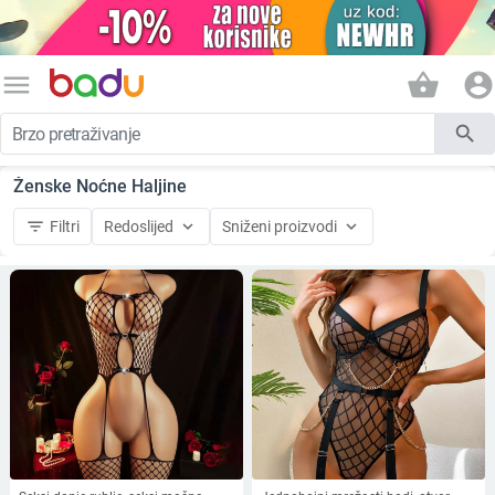
menu
shopping_basket
account_circle
search
Ženske Noćne Haljine
filter_list
keyboard_arrow_down
keyboard_arrow_down
Filtri
Redoslijed
Sniženi proizvodi