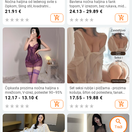
Noćna haljina od ledenog svile s
Bavlena noćna haljina s tank
čipkom, Sling stil, kvadratni
topom, V izrezom, bez rukava, midi
ovratnik, srednja težina tkanine
duljina suknje, 100% pamuk
21.91
€
24.13 - 29.89
€
add_shopping_cart
add_shopping_cart
Čipkasta prozirna noćna haljina s
Set seksi rublje i pidžama - prozirna
mrežicom, V-izrez, poliester 90–95%
košulja, šifon od poliestera, tanak
materijal 101–120 g/m², proljeće
12.17 - 13.10
€
17.55 - 19.88
€
2024
add_shopping_cart
add_shopping_cart
search
Traži