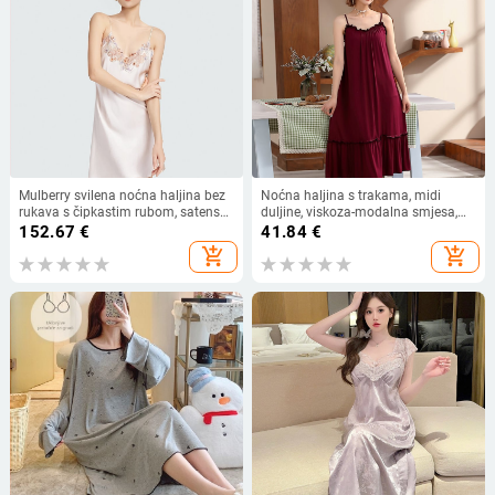
Mulberry svilena noćna haljina bez
Noćna haljina s trakama, midi
rukava s čipkastim rubom, satenski
duljine, viskoza-modalna smjesa,
završetak, ultra-tanka svila, kućna
koreanskog stila, kućna udobna
152.67
€
41.84
€
odjeća za spavanje
odjeća
add_shopping_cart
add_shopping_cart