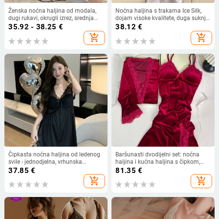
Ženska noćna haljina od modala,
Noćna haljina s trakama Ice Silk,
dugi rukavi, okrugli izrez, srednja
dojam visoke kvalitete, duga suknja,
duljina, udoban kroj; pogodna za
V-izrez, rukavi 3/4
35.92 - 38.25
€
38.12
€
proljeće i jesen
add_shopping_cart
add_shopping_cart
Čipkasta noćna haljina od ledenog
Baršunasti dvodijelni set: noćna
svile - jednodjelna, vrhunska
haljina i kućna haljina s čipkom,
kvaliteta, V-izrez, 3/4 rukavi, srednja
seksi prorez, francuskog stila
37.85
€
81.35
€
duljina suknje
add_shopping_cart
add_shopping_cart