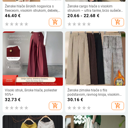
Ženske hlače širokih nogavica s
Ženske cargo hlače s visokim
fleeceom, visokim strukom, debele,
strukom – ultra tanke, brzo sušeće
poliester ≥95%, japansko-korejski
poliester, planinski-urbani stil s
46.40
€
20.66 - 22.68
€
ležerni stil
džepovima (Zima 2024)
add_shopping_cart
add_shopping_cart
Visoki struk, široke hlače, poliester
Ženske zimske hlače s flis
95%+
podstavom, ravnog kroja, visokim
strukom, duge, za žene srednje dobi
32.73
€
30.16
€
i starije
add_shopping_cart
add_shopping_cart