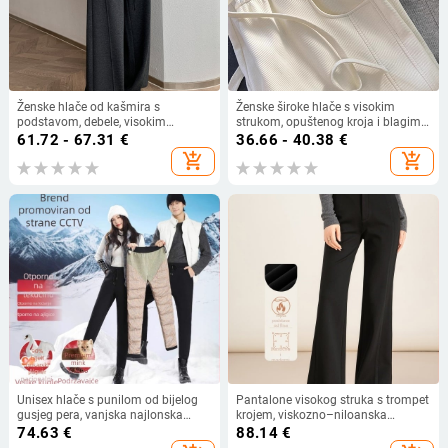
Ženske hlače od kašmira s
Ženske široke hlače s visokim
podstavom, debele, visokim
strukom, opuštenog kroja i blagim
strukom, uski kroj, banana kroj,
padom, casual hlače za jesen i
61.72 - 67.31
€
36.66 - 40.38
€
široke nogavice, ravni kroj, za žene
zimu
add_shopping_cart
add_shopping_cart
Unisex hlače s punilom od bijelog
Pantalone visokog struka s trompet
gusjeg pera, vanjska najlonska
krojem, viskozno–niloanska
tkanina, uzorak oblaka, duljina 3/4
smjesa, debeli materijal, zima 2025
74.63
€
88.14
€