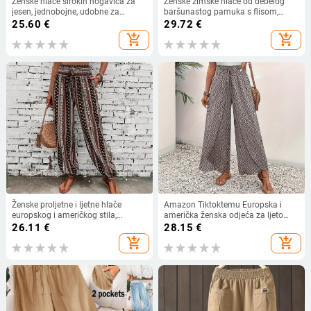
Ženske hlače širokih nogavica za
Ženske zimske hlače od debelog
jesen, jednobojne, udobne za
baršunastog pamuka s flisom,
svakodnevno nošenje, s bočnim
debele hlače, novogodišnje tople
25.60
€
29.72
€
džepovima i elastičnim pojasom,
hlače za majke srednjih godina,
add_shopping_cart
add_shopping_cart
pamukova smjesa
otporne na vjetar
Ženske proljetne i ljetne hlače
Amazon Tiktoktemu Europska i
europskog i američkog stila,
američka ženska odjeća za ljeto
boemski etnički print, široke,
2024., nova modna Joker cvjetna
26.11
€
28.15
€
slimming izgledom, drapiranjem, s
suknja s bočnim prorezom i širokim
add_shopping_cart
add_shopping_cart
elastičnim strukom, ležerne
nogavicama