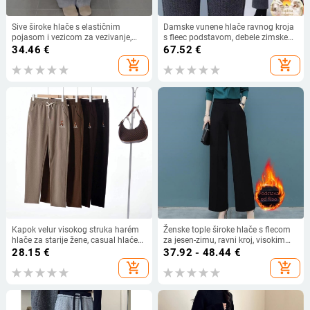
Sive široke hlače s elastičnim
Damske vunene hlače ravnog kroja
pojasom i vezicom za vezivanje,
s fleec podstavom, debele zimske
casual stil, dugi kroj
hlače, visokog struka, ležeran kroj,
34.46
€
67.52
€
gradski stil
add_shopping_cart
add_shopping_cart
Kapok velur visokog struka harém
Ženske tople široke hlače s flecom
hlače za starije žene, casual hlaće
za jesen-zimu, ravni kroj, visokim
za proljeće i jesen
strukom, duge
28.15
€
37.92 - 48.44
€
add_shopping_cart
add_shopping_cart