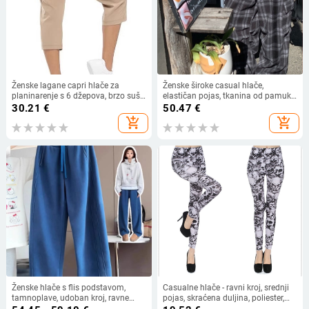
Ženske lagane capri hlače za
Ženske široke casual hlače,
planinarenje s 6 džepova, brzo suše,
elastičan pojas, tkanina od pamuka
opuštenog kroja za aktivnosti na
i kemijskih vlakana (50–70%
30.21
€
50.47
€
otvorenom
pamuk), opušten kroj, zima 2025
add_shopping_cart
add_shopping_cart
Ženske hlače s flis podstavom,
Casualne hlače - ravni kroj, srednji
tamnoplave, udoban kroj, ravne
pojas, skraćena duljina, poliester,
nogavice, visokim strukom, novi
brend Puyang