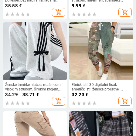
poliester, bez nabiranja, lagana
strukom, harém stil, spandeks
elastičnost (Jesen 2025)
mješavina, bez glačanja
35.58
€
9.99
€
add_shopping_cart
add_shopping_cart
Ženske trenirke hlače s mašnicom,
Etnički stil 3D digitalni tisak
visokim strukom, širokim krojem,
američki stil ženske proljetne i
ležernog stila
jesenske nove hlače visokog struka,
34.29 - 38.71
€
32.23
€
ležerne sportske hlače širokih
add_shopping_cart
add_shopping_cart
nogavica ML1