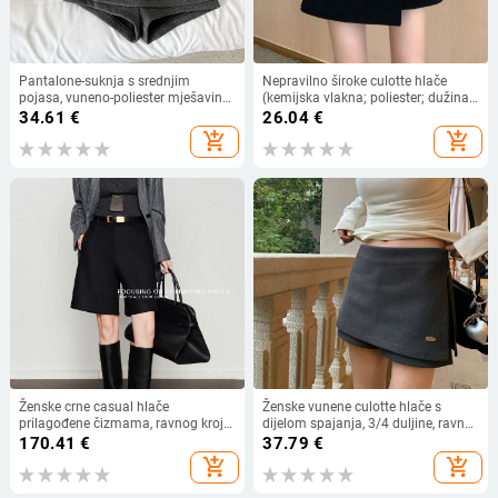
Pantalone-suknja s srednjim
Nepravilno široke culotte hlače
pojasa, vuneno-poliester mješavina,
(kemijska vlakna; poliester; dužina
široka silueta, dužina 3/4, ženska
3/4; mikro-odskok elastičnost)
34.61
€
26.04
€
casual odjeća, zima 2025
add_shopping_cart
add_shopping_cart
Ženske crne casual hlače
Ženske vunene culotte hlače s
prilagođene čizmama, ravnog kroja,
dijelom spajanja, 3/4 duljine, ravna
3/4 duljine, jesen-zima 2025
kroj, srednje debljine, proljeće 2025
170.41
€
37.79
€
add_shopping_cart
add_shopping_cart