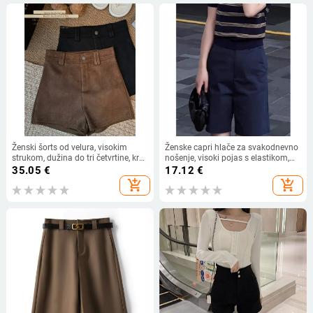
Ženski šorts od velura, visokim
Ženske capri hlače za svakodnevno
strukom, dužina do tri četvrtine, kroj
nošenje, visoki pojas s elastikom,
koji ističe siluetu, svakodnevni,
straight kroj, poliester,
35.05
€
17.12
€
svestrani
mikroelastičnost, ljeto 2025,
add_shopping_cart
add_shopping_cart
japansko-korejski stil