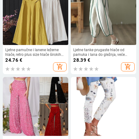
Ljetne pamučne i lanene ležerne
Ljetne tanke prugaste hlače od
hlače, retro plus size hlače širokih
pamuka i lana do gležnja, veće
nogavica, ljetne široke jednobojne
veličine, široke, široke hlače za
24.76
€
28.39
€
hlače ravnog struka, pamučne i
hallene, ležerne hlače za
add_shopping_cart
add_shopping_cart
lanene hlače s suknjom, skraćene
mršavljenje, hlače za hallene za
hlače za žene
žene