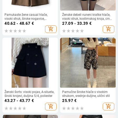
Pamukaste žene casual hlače,
Ženske debeli vuneni kratke hlače,
visoki struk, široke nogavice,
visoki struk, kostimskog kroja, crne,
petominutna duljina, gradski stil
vizualno izdužuju siluetu, svestrane
40.62 - 48.67
€
27.09 - 33.39
€
hlače A-linije boot-cut
add_shopping_cart
add_shopping_cart
Ženski šorts: visoki pojas, A-silueta,
Pamučne široke hlače s visokim
široki krojevi, duljina 5/4, poliester
strukom, srednje duljine, ulični stil
43.27 - 43.77
€
25.97
€
add_shopping_cart
add_shopping_cart