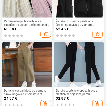
Pamukaste quiltirane hlače s
Ženske i muškarci, pantalone
elastičnim pojasom, ležerno ravni
širokih nogavica s dizajnom
kroj, punilo poput svile, zima 2025
zakovica, unisex, jesenske sportske
60.58
€
52.45
€
duge hlače s uličnim hip-hop
add_shopping_cart
add_shopping_cart
štihom
Damske casual hlače od pamuka,
Ženske sportske cropped hlače s
široke nogavice, visok struk, ¾
elastičnim pojasom, pamuk-
dužina, ljeto 2025
elastanska smjesa, uski kroj,
24.37
€
32.87
€
srednja debljina
add_shopping_cart
add_shopping_cart