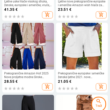
Ljetne uske hlače visokog struka,
Ljetne nove prekogranične europske
ženske, europske i američke, vruće,
i američke Amazon wish hlače za
jednobojne, šljokice, modne, ležerne,
plažu, kratke hlače s čipkastim
41.35
€
23.51
€
široke hlače, ženske SU3369
šivanjem, ženske hlače X1912
add_shopping_cart
add_shopping_cart
Prekogranične Amazon Hot 2025
Prekogranične europske i američke
Nove proljetne modne široke
ženske ljetne 2021. nove
elegantne jednobojne ženske hlače
jednobojne pamučno-lanene ženske
28.55
€
21.05
€
s razdjelnim nogavicama
ležerne kratke hlače s džepovima
add_shopping_cart
add_shopping_cart
search
Traži