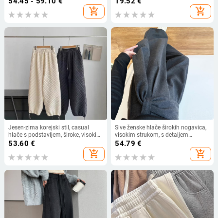
54.45 - 59.10
€
19.52
€
proljetni model, silueta u obliku
add_shopping_cart
add_shopping_cart
kruške, vizualno sužavaju
Jesen-zima korejski stil, casual
Sive ženske hlače širokih nogavica,
hlače s podstavljem, široke, visokim
visokim strukom, s detaljem
strukom, jednobojne, za žene 2727
remena i drapiranim ravnim krojem
53.60
€
54.79
€
add_shopping_cart
add_shopping_cart