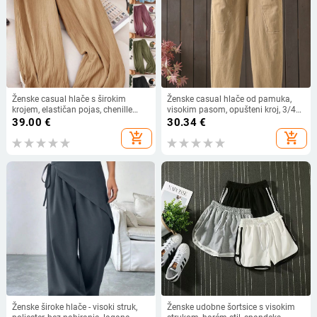
Ženske casual hlače s širokim
Ženske casual hlače od pamuka,
krojem, elastičan pojas, chenille
visokim pasom, opušteni kroj, 3/4
tkanina, lagana tekstura, ljeto 2025
dužina, ljeto 2025
39.00
€
30.34
€
add_shopping_cart
add_shopping_cart
Ženske široke hlače - visoki struk,
Ženske udobne šortsice s visokim