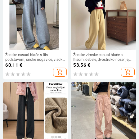
Ženske casual hlače s flis
Ženske zimske casual hlače s
podstavom, široke nogavice, visok
flisom, debele, dvostruko nošenje,
struk, duge do poda, zimski model
elastičan pojas, slobodan kroj,
60.11
€
53.56
€
2025, poliester 70–80%
široke ravne nogavice
add_shopping_cart
add_shopping_cart