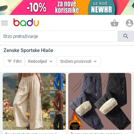
menu
shopping_basket
account_circle
search
Ženske Sportske Hlače
filter_list
keyboard_arrow_down
keyboard_arrow_down
Filtri
Redoslijed
Sniženi proizvodi