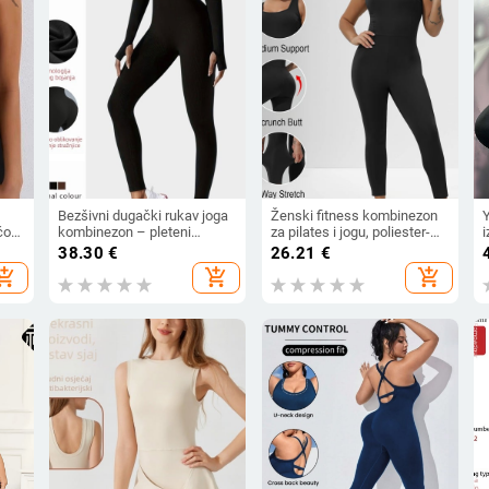
Bezšivni dugački rukav joga
Ženski fitness kombinezon
Y
ećom
kombinezon – pleteni
za pilates i jogu, poliester-
za
materijal, 90% najlon, 10%
spandeks
p
38.30
€
26.21
€
spandeks; upija vlagu,
hopping_cart
add_shopping_cart
add_shopping_cart
prozračan; fitness bodysuit
Youhang