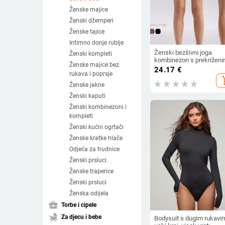
Ženske majice
Ženski džemperi
Ženske tajice
Intimno donje rublje
Ženski bezšivni joga
Ženski kompleti
kombinezon s prekrižen
Ženske majice bez
leđima, za trčanje na
24.17
€
rukava i poprsje
otvorenom, upija vlagu, 
add_s
najlon, 10% spandeks,
Ženske jakne
uklonjive jastuke za prsa
Ženski kaputi
ljeto 2025
Ženski kombinezoni i
kompleti
Ženski kućni ogrtači
Ženske kratke hlače
Odjeća za trudnice
Ženski prsluci
Ženske traperice
Ženski prsluci
Ženska odijela
business_center
Torbe i cipele
child_friendly
Za djecu i bebe
Bodysuit s dugim rukavi