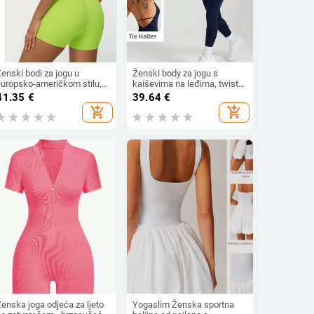
enski bodi za jogu u
Ženski body za jogu s
europsko-američkom stilu,
kaiševima na leđima, twist
jesenski model, visok
dizajn, visok struk za
41.35
€
39.64
€
ntenzitet, lijep dizajn leđa,
podizanje, 92% najlon/8%
add_shopping_cart
add_shopping_cart
sjećaj kože.
spandex, jesen 2025
enska joga odjeća za ljeto
Yogaslim Ženska sportna