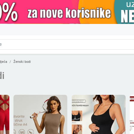
djeća
Ženski bodi
i