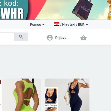
Pomoć
/
Hrvatski
/
EUR
search
account_circle
shopping_basket
Prijava