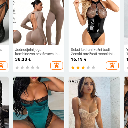
 s
Jednodjelni joga
Seksi lakirani kožni bodi
kombinezon bez šavova, bez
Ženski mrežasti monokini
,
leđa, visoka elastičnost i
bez rukava s patentnim
P
38.30
€
16.19
€
,
uski kroj; Materijal: najlon-
zatvaračem i otvorenim
hopping_cart
add_shopping_cart
add_shopping_cart
,
spandeks (90% najlon, 10%
preponama Triko za noćni
spandeks); Grudna jastučić:
klub
Ne; Marka: QianSheng;
Jesen 2025