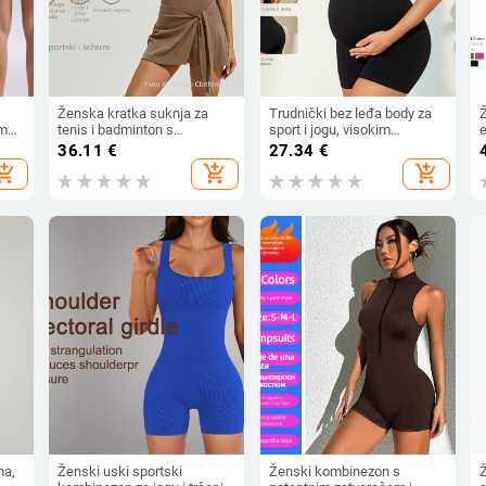
Ženska kratka suknja za
Trudnički bez leđa body za
Ž
im
tenis i badminton s
sport i jogu, visokim
otvorenim leđima, zaštita od
strukom, podizanje bokova,
36.11
€
27.34
€
90%
prozirnosti, prozračna, brzo
brzo sušenje, najlonsko-
i
hopping_cart
add_shopping_cart
add_shopping_cart
sušenje
spandeks materijal, uklonjivi
o
,
jastučići za dojke
ma,
Ženski uski sportski
Ženski kombinezon s
Ž