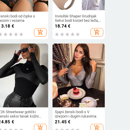
Ženski bodi od čipke s
Invisible Shaper Grudnjak
vezom i vezama
Seksi bodi korzet bez leđa,
duboki V-izrez U tange u
13.18
€
18.74
€
struku Prozirna naramenica
add_shopping_cart
add_shopping_cart
Podstavljena Push Up
odjeća za oblikovanje
Y2K Streetwear gotički
Sjajni ženski bodi s V
ženski seksi tanak kožni
izrezom i dugim rukavima
kombinezon dugih rukava u
24.85
€
21.45
€
kombinaciji s kratkim
add_shopping_cart
add_shopping_cart
rukavima Ležerni uski bodi