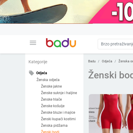
menu
Badu
Odjeća
Ženska o
Kategorije
Ženski bod
local_offer
Odjeća
Ženska odjeća
Ženske jakne
Ženske suknje i haljine
Ženske hlače
Ženske košulje
Ženske bluze i majice
Ženski kupaći kostimi
Ženska pidžama
Ženski bodi