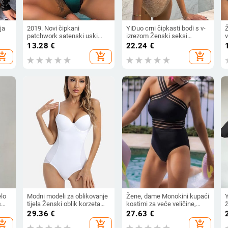
ja
2019. Novi čipkani
YiDuo crni čipkasti bodi s v-
patchwork satenski uski
izrezom Ženski seksi
bodi Seksi kombinezon bez
prozirni kombinezon bez
13.28
€
22.24
€
leđa Ženski ležerni uski bodi
rukava Mujer bodi sa žicom
hopping_cart
add_shopping_cart
add_shopping_cart
za klubske zabave
elo
Modni modeli za oblikovanje
Žene, dame Monokini kupaći
s
tijela Ženski oblik korzeta
kostimi za veće veličine,
Odjeća za mršavljenje Donje
kupaći kostim za plažu,
29.36
€
27.63
€
rublje Jednodijelni bodi
jednobojni mrežasti bodi s
hopping_cart
add_shopping_cart
add_shopping_cart
Donje rublje Korzeti Ženska
remenima, bez leđa,