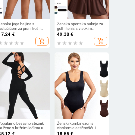
enska joga haljina s
Ženska sportska suknja za
astučićem za prsni koš i
golf i tenis s visokim
ugrađenim tajicama –
ovratnikom, brzo sušeća,
47.24
€
49.30
€
isoke elastičnosti,
pahuljasti tull, odijelo za
add_shopping_cart
add_shopping_cart
mješavina najlona 75% i
vježbanje
spandeksa 25%, brzo se
uši, upija vlagu
Popularno bešavno steznik
Ženski kombinezon s
a žene s križnim leđima u
visokom elastičnošću i
europskom stilu, sportska
tregerima, glatka i nježna
35.12
€
18.55
€