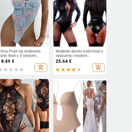
YiDuo Push Up Underwire
Moderan ženski kožni bodi s
Tanki Bodi s V-izrezom
vezicama i visokim
roziran Sexy Club Party
ovratnikom
18.49
€
25.64
€
Body Top Ženski mrežasti
add_shopping_cart
add_shopping_cart
Bodi s cvjetnim vezom