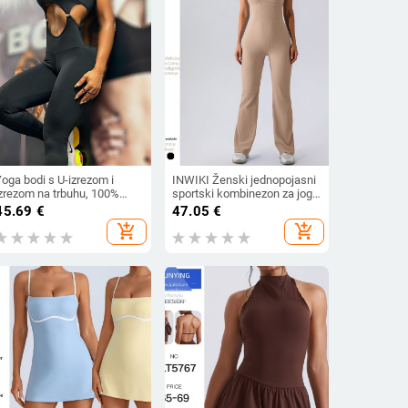
ples)
oga bodi s U-izrezom i
INWIKI Ženski jednopojasni
izrezom na trbuhu, 100%
sportski kombinezon za jogu
oliester, šifra proizvoda
i ples, 75% najlon / 25%
45.69
€
47.05
€
119895, proljeće 2025
spandeks, umetak za prsa
add_shopping_cart
add_shopping_cart
uključen, materijal najlon,
jesen 2023