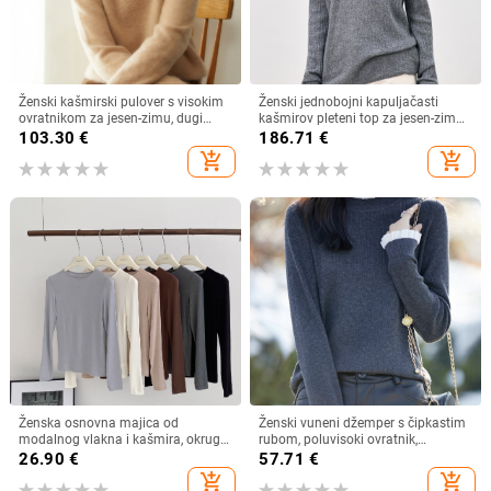
Ženski kašmirski pulover s visokim
Ženski jednobojni kapuljačasti
ovratnikom za jesen-zimu, dugi
kašmirov pleteni top za jesen-zimu,
rukav, gusta pletenina
uski kroj, mekan, model 5905
103.30
€
186.71
€
add_shopping_cart
add_shopping_cart
Ženska osnovna majica od
Ženski vuneni džemper s čipkastim
modalnog vlakna i kašmira, okrugli
rubom, poluvisoki ovratnik,
izrez, dugi rukavi, jednobojna,
jednobojan, laskav kroj, pleteni
26.90
€
57.71
€
ugodna koži, nježno pletena
add_shopping_cart
add_shopping_cart