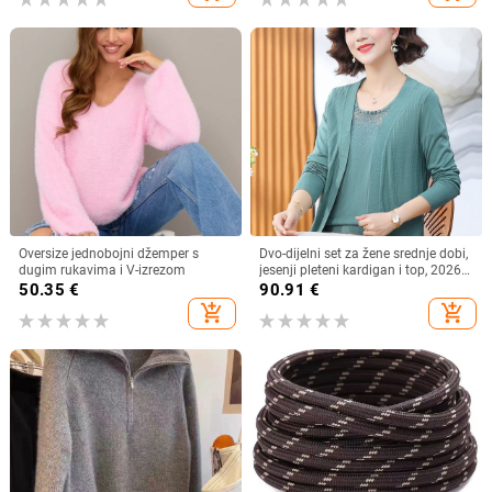
Oversize jednobojni džemper s
Dvo-dijelni set za žene srednje dobi,
dugim rukavima i V-izrezom
jesenji pleteni kardigan i top, 2026
novi model
50.35
€
90.91
€
add_shopping_cart
add_shopping_cart