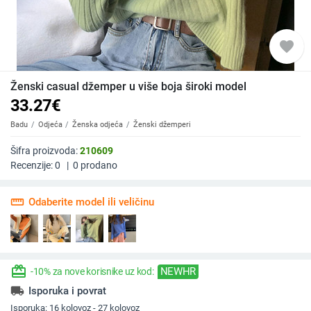
favorite
Ženski casual džemper u više boja široki model
33.27
€
Badu
Odjeća
Ženska odjeća
Ženski džemperi
Šifra proizvoda:
210609
Recenzije:
0
|
0
prodano
straighten
Odaberite model ili veličinu
redeem
NEWHR
-10% za nove korisnike uz kod:
local_shipping
Isporuka i povrat
Isporuka:
16 kolovoz - 27 kolovoz