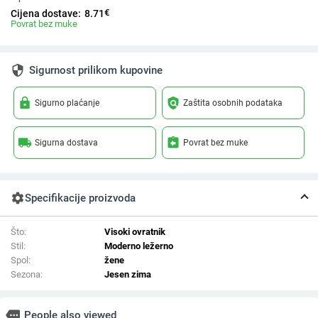
€
Cijena dostave:
8.71
Povrat bez muke
security
Sigurnost prilikom kupovine
lock
policy
Sigurno plaćanje
Zaštita osobnih podataka
local_shipping
assignment_return
Sigurna dostava
Povrat bez muke
settings
Specifikacije proizvoda
Što:
Visoki ovratnik
Stil:
Moderno ležerno
Spol:
žene
Sezona:
Jesen zima
more
People also viewed