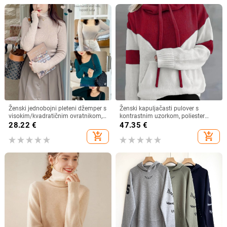
Ženski jednobojni pleteni džemper s
Ženski kapuljačasti pulover s
visokim/kvadratičnim ovratnikom,
kontrastnim uzorkom, poliester
Rabbit Velvet Core-Spun Yarn, Zima
(95%+), regular fit, rukavi s
28.22
€
47.35
€
2025, elastan
spuštenim ramenima
add_shopping_cart
add_shopping_cart