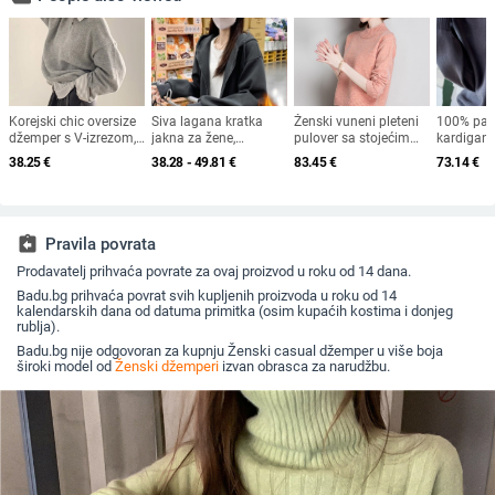
Korejski chic oversize
Siva lagana kratka
Ženski vuneni pleteni
100% pam
džemper s V-izrezom,
jakna za žene,
pulover sa stojećim
kardigan 
srednje duljine, topao
proljeće-jesen 2026,
ovratnikom, ravni kroj,
sive-nara
38.25
€
38.28 - 49.81
€
83.45
€
73.14
€
ženski gornji dio
novi stil, zgusnuti
dugi rukavi
ženska v
dukser kardigan,
odjeća, kr
američki slobodan
kroj, za sitnije tjelesne
gradnje
assignment_return
Pravila povrata
Prodavatelj prihvaća povrate za ovaj proizvod u roku od 14 dana.
Badu.bg prihvaća povrat svih kupljenih proizvoda u roku od 14
kalendarskih dana od datuma primitka (osim kupaćih kostima i donjeg
rublja).
Badu.bg nije odgovoran za kupnju Ženski casual džemper u više boja
široki model od
Ženski džemperi
izvan obrasca za narudžbu.