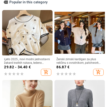
more
Popular in this category
Ljeto 2025., novi modni jednostavni
Ženski zimski kardigan za plus
žakard kratkih rukava, ledeno
veličinu s ovratnikom, patchwork
svileni džemper, korejski, široki,
kabel pletenina, debela pletenina
29.82 - 34.40
€
86.87
€
okrugli izrez, tanki
add_shopping_cart
add_shopping_cart