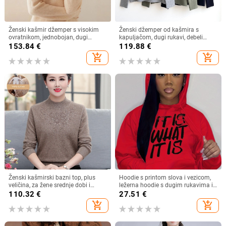
Ženski kašmir džemper s visokim
Ženski džemper od kašmira s
ovratnikom, jednobojan, dugi
kapuljačom, dugi rukavi, debeli
rukavi, standardna duljina
pleteni – Zima 2024
153.84
€
119.88
€
add_shopping_cart
add_shopping_cart
Ženski kašmirski bazni top, plus
Hoodie s printom slova i vezicom,
veličina, za žene srednje dobi i
ležerna hoodie s dugim rukavima i
starije, debeli jeseno-zimski
ramenima, ženska odjeća, plava,
110.32
€
27.51
€
džemper
ružičasta, bijela, crna
add_shopping_cart
add_shopping_cart