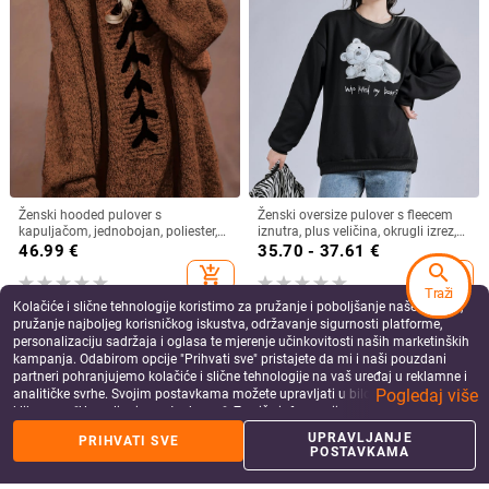
Ženski hooded pulover s
Ženski oversize pulover s fleecem
kapuljačom, jednobojan, poliester,
iznutra, plus veličina, okrugli izrez,
dugi rukavi, srednja dužina,
dugi rukavi, srednja duljina,
46.99
€
35.70 - 37.61
€
standardni kroj
pogodan za proljeće, jesen i zimu
search
add_shopping_cart
add_shopping_cart
Traži
Kolačiće i slične tehnologije koristimo za pružanje i poboljšanje naše Usluge,
pružanje najboljeg korisničkog iskustva, održavanje sigurnosti platforme,
personalizaciju sadržaja i oglasa te mjerenje učinkovitosti naših marketinških
kampanja. Odabirom opcije "Prihvati sve" pristajete da mi i naši pouzdani
partneri pohranjujemo kolačiće i slične tehnologije na vaš uređaj u reklamne i
Pogledaj više
analitičke svrhe. Svojim postavkama možete upravljati u bilo kojem trenutku
klikom na "Upravljanje postavkama". Za više informacija pogledajte našu
Politiku privatnosti
.
UPRAVLJANJE
PRIHVATI SVE
POSTAVKAMA