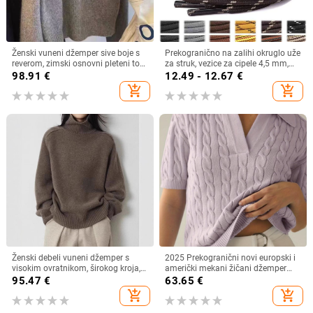
Ženski vuneni džemper sive boje s
Prekogranično na zalihi okruglo uže
reverom, zimski osnovni pleteni top,
za struk, vezice za cipele 4,5 mm,
debeli pleteni
okrugle vezice za vanjske sportove,
98.91
€
12.49 - 12.67
€
tkane okrugle vezice za remen,
add_shopping_cart
add_shopping_cart
džemper, uže za kapu, uže za hlače
Ženski debeli vuneni džemper s
2025 Prekogranični novi europski i
visokim ovratnikom, širokog kroja,
američki mekani žičani džemper
jednobojna boja, velika veličina,
Mekani pleteni ženski džemper sa
95.47
€
63.65
€
pleteni gornji dio za jesen-zimu
žicom
add_shopping_cart
add_shopping_cart