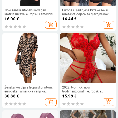
Novi ženski šifonski kardigan
Europa i Sjedinjene Države seksi
kratkih rukava, europski i američki
mrežasta odjeća za djevojke novi
Amazon Ljeto 2022.
ljetni bikini iskušenje perspektiva
16.00
€
16.44
€
mrežasti kupaći kostimi s dugim
add_shopping_cart
add_shopping_cart
rukavima za plažu veleprodaja
Ženska košulja s leopard printom,
2022. tvornički novi
europska i američka vanjska
trodimenzionalni europski i
trgovina, tkana haljina s rukavima i
američki slatko-pikantni čipkasti
30.88
€
15.99
€
sedam točaka, široka modna
bodi, seksi iskušenje, vanjska
add_shopping_cart
add_shopping_cart
ženska midi haljina s razdjelnim
trgovina, donje rublje, seksi
uzorkom
pidžama