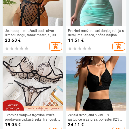
Jednobojni mrežasti bodi, otvor
Prozirni mrežasti set donjeg rublja s
između nogu, tanak materijal, 90–
detaljima lanaca, noćna haljina i
95% poliestera, gustoća tkanine
tanga
23.68
€
11.51
€
101–120 g/m²
add_shopping_cart
add_shopping_cart
Tvornica vanjske trgovine, vruće
Ženski dvodijelni bikini – s
prodavani čipkasti seksi francuski
jastučićem za prsa, poliester 82%
set donjeg rublja, uniforma, seksi
uz podlogu 18%, 150 g, za plivanje i
19.05
€
24.11
€
crno iskušenje, ultra tanka mreža
hodanje po vodi