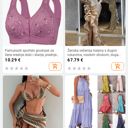
Pamukasti sportski grudnjak za
Ženska večernja haljina s dugim
žene srednje dobi i starije, prednje
rukavima, visokim strukom, duga
kopčanje, tanke šalice, otisak, bez
suknja, metalni sprej materijal,
10.29
€
67.79
€
žice
poliester 95%+
add_shopping_cart
add_shopping_cart