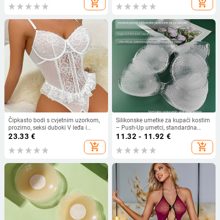
add_shopping_cart
add_shopping_cart
od čiste požude
Čipkasto bodi s cvjetnim uzorkom,
Silikonske umetke za kupaći kostim
prozirno, seksi duboki V leđa i
– Push-Up umetci, standardna
izloženi pubični dio — poliester 95–
debljina za jednodijelni kupaći
23.33
€
11.32 - 11.92
€
100%, tanka tkanina 121–140
kostim
add_shopping_cart
add_shopping_cart
g/m2, porijeklo Foshan, proljeće
2024