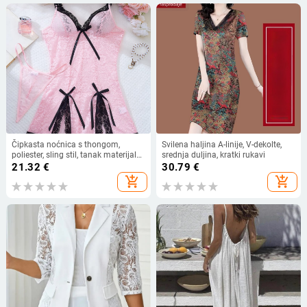
Čipkasta noćnica s thongom,
Svilena haljina A-linije, V-dekolte,
poliester, sling stil, tanak materijal
srednja duljina, kratki rukavi
101–120 g/m², postotak poliester
21.32
€
30.79
€
90–95%, proljeće 2025
add_shopping_cart
add_shopping_cart