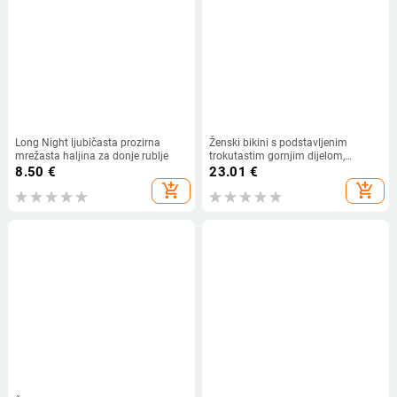
Long Night ljubičasta prozirna
Ženski bikini s podstavljenim
mrežasta haljina za donje rublje
trokutastim gornjim dijelom,
trakovi, otvorena leđa, tijesan kroj,
8.50
€
23.01
€
poliesterska smjesa
add_shopping_cart
add_shopping_cart