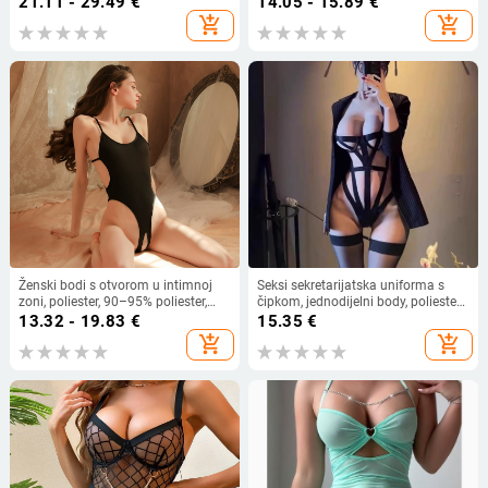
21.11 - 29.49
€
14.05 - 15.89
€
plivanje; univerzalne za sve veličine
add_shopping_cart
add_shopping_cart
dojki; dostupne u jednobojnim,
čipkastim, prozirnim i sjajnim
varijantama.
Ženski bodi s otvorom u intimnoj
Seksi sekretarijatska uniforma s
zoni, poliester, 90–95% poliester,
čipkom, jednodijelni body, poliester
stilovi rola: mornar i zečić
90–95%, za žene
13.32 - 19.83
€
15.35
€
add_shopping_cart
add_shopping_cart