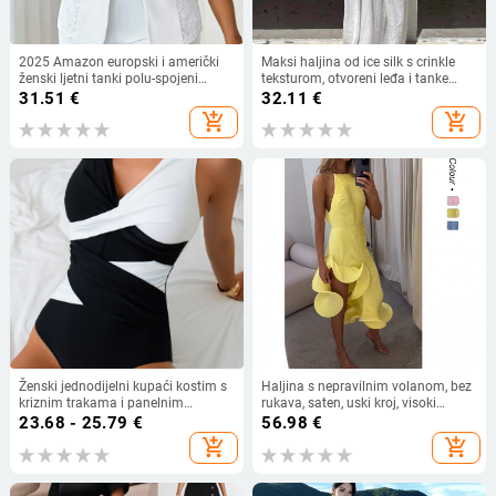
2025 Amazon europski i američki
Maksi haljina od ice silk s crinkle
ženski ljetni tanki polu-spojeni
teksturom, otvoreni leđa i tanke
čipkasti mali top s jednim gumbom
naramenice, plisirana
31.51
€
32.11
€
add_shopping_cart
add_shopping_cart
Ženski jednodijelni kupaći kostim s
Haljina s nepravilnim volanom, bez
kriznim trakama i panelnim
rukava, saten, uski kroj, visoki
dizajnom; čelična podrška; brzo se
ovratnik
23.68 - 25.79
€
56.98
€
suši; visoka elastičnost.
add_shopping_cart
add_shopping_cart