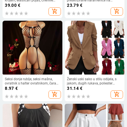
krojem, elastičan pojas, chenille
preskrizirane naramenice na
tkanina, lagana tekstura, ljeto 2025
leđima, otvoren leđa, s čeličnom
39.00
€
23.79
€
podrškom i jastučićima za
add_shopping_cart
add_shopping_cart
grudnjak, poliester
Seksi donje rublje, seksi mašna,
Ženski uski sako u stilu odijela, s
ovratnik s halter ovratnikom, čarape
jakom, dugih rukava, poliester
s tregerima, prozirno jednodijelno
95%+, jesen 2024
8.97
€
31.14
€
mrežasto odijelo
add_shopping_cart
add_shopping_cart