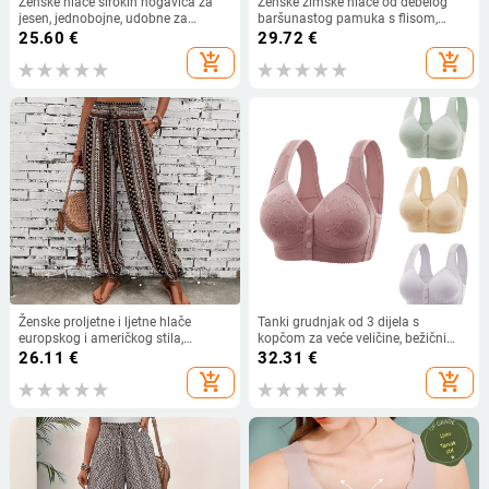
Ženske hlače širokih nogavica za
Ženske zimske hlače od debelog
jesen, jednobojne, udobne za
baršunastog pamuka s flisom,
svakodnevno nošenje, s bočnim
debele hlače, novogodišnje tople
25.60
€
29.72
€
džepovima i elastičnim pojasom,
hlače za majke srednjih godina,
add_shopping_cart
add_shopping_cart
pamukova smjesa
otporne na vjetar
Ženske proljetne i ljetne hlače
Tanki grudnjak od 3 dijela s
europskog i američkog stila,
kopčom za veće veličine, bežični
boemski etnički print, široke,
prsluk, ljepota, podesivi stražnji dio,
26.11
€
32.31
€
slimming izgledom, drapiranjem, s
velike košarice, žensko donje rublje
add_shopping_cart
add_shopping_cart
elastičnim strukom, ležerne
na veliko