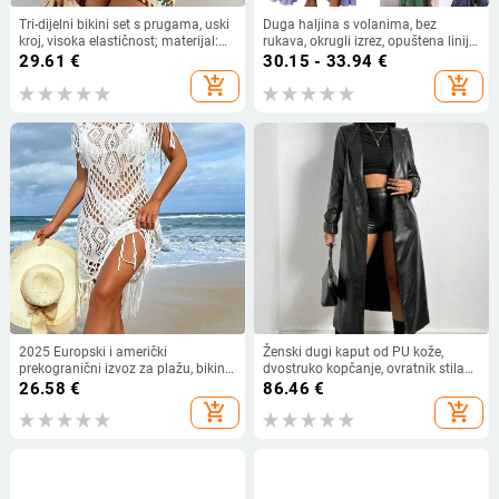
Tri-dijelni bikini set s prugama, uski
Duga haljina s volanima, bez
kroj, visoka elastičnost; materijal:
rukava, okrugli izrez, opuštena linija
poliester i elastan, s podstavom za
struka, poliester‑spandeks,
29.61
€
30.15 - 33.94
€
grudi, pogodan za plivanje i vodene
jednobojna
add_shopping_cart
add_shopping_cart
sportove
2025 Europski i američki
Ženski dugi kaput od PU kože,
prekogranični izvoz za plažu, bikini
dvostruko kopčanje, ovratnik stila
kupaći kostim s resicama, čista
sakoa, poliester tkanina, duljina
26.58
€
86.46
€
boja, haljina za plažu
80–100 cm
add_shopping_cart
add_shopping_cart