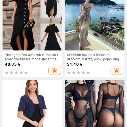
Prekogranična Amazon europska i
Mrežasta haljina s floralnim
američka ženska moda elegantna
uzorkom, V izrez, visoki pojas, duga
nepravilna haljina s ukrasom od
ljetna haljina
40.85
€
51.40
€
bočnih gumba
add_shopping_cart
add_shopping_cart