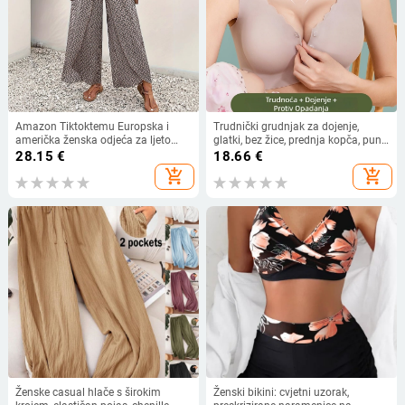
Amazon Tiktoktemu Europska i
Trudnički grudnjak za dojenje,
američka ženska odjeća za ljeto
glatki, bez žice, prednja kopča, puni
2024., nova modna Joker cvjetna
košaricu (dojenje)
28.15
€
18.66
€
suknja s bočnim prorezom i širokim
add_shopping_cart
add_shopping_cart
nogavicama
Ženske casual hlače s širokim
Ženski bikini: cvjetni uzorak,