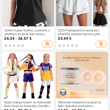
Tankini kupaći kostim, s printom, s
2025 Prekogranična europska i
umetkom za grudi, bez rukava,
američka vanjska trgovina Ljeto
poliester
Novi stil Ženske visoke struka
24.34 - 26.57
€
23.49
€
Dvoslojne labave modne ležerne
add_shopping_cart
add_shopping_cart
mikro hlače u jednoj boji
Dječji cosplay kostim za Halloween:
Silikonske naljepnice za grudi za
Rumi lovac na čudovišta, Zoe Mirra
ljeto: diskretne, prozračne i
– ženski lik
nevidljive ispod odjeće; pogodne za