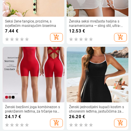
Seksi žene tangice, prozirne, s
Ženska seksi mrežasta haljina s
svjetlećim masirajućim biserima
naramenicama — sling stil, ultra-
tanki poliester, 90–95% glavnog
7.44
€
12.53
€
materijala
add_shopping_cart
add_shopping_cart
Ženski bezšivni joga kombinezon s
Ženski jednodijelni kupaći kostim s
prekriženim leđima, za trčanje na
otvorenim leđima, jastučićima za
otvorenom, upija vlagu, 90% najlon,
prsa, visokom elastičnošću i
24.17
€
26.20
€
10% spandeks, uklonjive jastuke za
izdržljivim poliesterom, bez rukava.
add_shopping_cart
add_shopping_cart
prsa, ljeto 2025