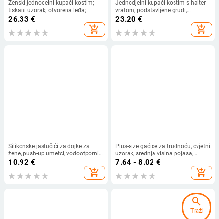
Ženski jednodelni kupaći kostim;
Jednodjelni kupaći kostim s halter
tiskani uzorak; otvorena leđa;
vratom, podstavljene grudi,
visoka elastičnost; jastučić za grudi
poliester tkanina (82% poliester,
26.33
€
23.20
€
18% elastan), jednofarbni, seksi
add_shopping_cart
add_shopping_cart
Silikonske jastučići za dojke za
Plus-size gaćice za trudnoću, cvjetni
žene, push-up umetci, vodootporni,
uzorak, srednja visina pojasa,
prozirni, za male grudi, pogodni za
85/15 pamuk, prozračna pletena
10.92
€
7.64 - 8.02
€
kupaći kostim i haljinu
podstava
add_shopping_cart
add_shopping_cart
search
Traži