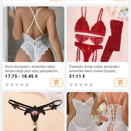
Novo europsko i američko seksi
Čipkasto donje rublje, europske i
donje rublje plus size, perspektivno
američke seksi crvene čarape,
seksi čipkasto otvoreno međunožje
podvezica, četverodijelno donje
17.75 - 18.45
€
31.11
€
s mašnom, spojeno donje rublje
rublje s prednjim gumbima, tange
add_shopping_cart
add_shopping_cart