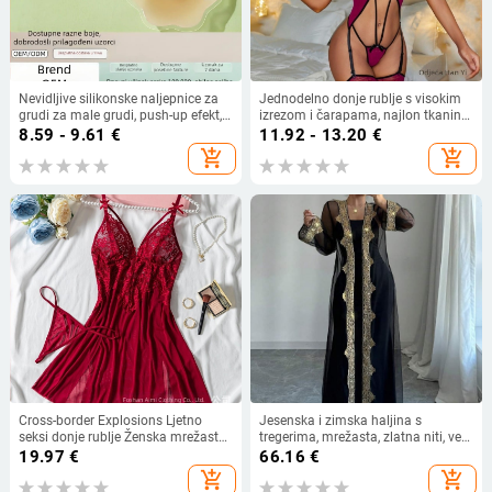
Nevidljive silikonske naljepnice za
Jednodelno donje rublje s visokim
grudi za male grudi, push-up efekt,
izrezom i čarapama, najlon tkanina,
prozirni ulošci u grudnjak
90–95% najlona, 161–180 g/m2,
8.59 - 9.61
€
11.92 - 13.20
€
dekolte koji otkriva grudi, proljeće
add_shopping_cart
add_shopping_cart
2025
Cross-border Explosions Ljetno
Jesenska i zimska haljina s
seksi donje rublje Ženska mrežasta
tregerima, mrežasta, zlatna niti, vez,
spavaćica Crvena čipka s vezom
jakna, kardigan, dvodijelna haljina,
19.97
€
66.16
€
Seksi pidžama Sling 24015
duga haljina za muslimane
add_shopping_cart
add_shopping_cart