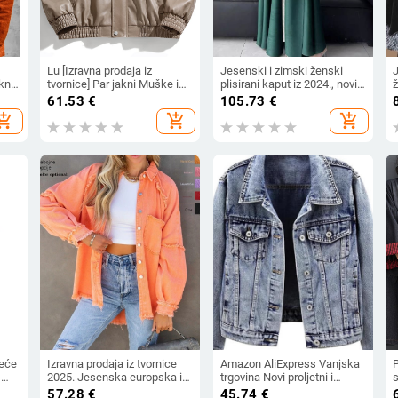
Lu [Izravna prodaja iz
Jesenski i zimski ženski
J
akna
tvornice] Par jakni Muške i
plisirani kaput iz 2024., novi
ž
ženske labave kožne
kaput za Europu i Sjedinjene
d
61.53
€
105.73
€
motociklističke jakne Muška
Države, prekogranični modni
hopping_cart
add_shopping_cart
add_shopping_cart
zgodna hip-hop europska i
temperament, prošireni
l
američka ulična odjeća
kaput za sve stilove
o
veće
Izravna prodaja iz tvornice
Amazon AliExpress Vanjska
,
2025. Jesenska europska i
trgovina Novi proljetni i
s
 i
američka traper jakna dugih
jesenski modni uski traper
l
57.28
€
45.74
€