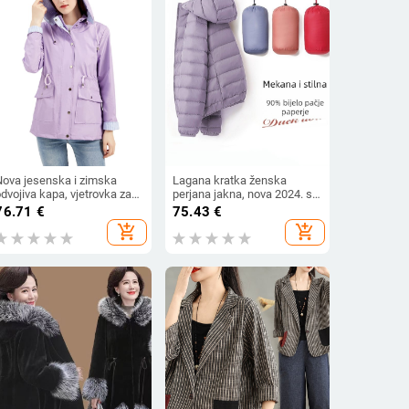
Nova jesenska i zimska
Lagana kratka ženska
dvojiva kapa, vjetrovka za
perjana jakna, nova 2024. s
žene, prekogranična, plus
vertikalnim ovratnikom i
76.71
€
75.43
€
size, ženski kaput, Amazon
kapuljačom, plus veličina 90,
add_shopping_cart
add_shopping_cart
jetrovka
bijela modna zimska jakna
od pačjeg perja