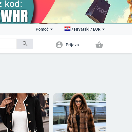
Pomoć
/
Hrvatski
/
EUR
search
account_circle
shopping_basket
Prijava