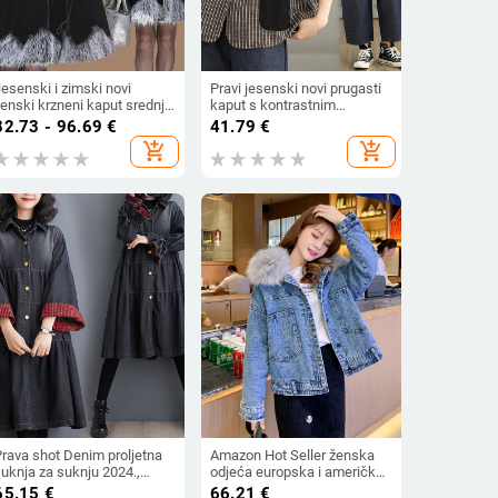
esenski i zimski novi
Pravi jesenski novi prugasti
enski krzneni kaput srednje
kaput s kontrastnim
uljine u korejskom stilu s
šavovima i džepovima, malo
82.73 - 96.69
€
41.79
€
ovratnikom od umjetnog
odijelo, ležeran i svestran top
add_shopping_cart
add_shopping_cart
isičjeg krzna i zadebljanim
baršunom od nerca, ženski
utfit
Prava shot Denim proljetna
Amazon Hot Seller ženska
uknja za suknju 2024.,
odjeća europska i američka
ežerna, široka traper haljina
prekogranična trgovina runo
65.15
€
66.21
€