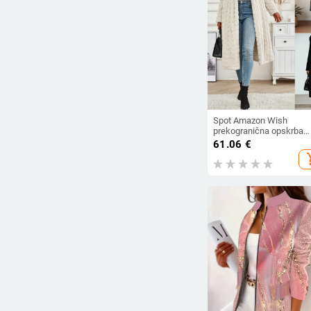
Spot Amazon Wish
prekogranična opskrba
2025. jesenska i zimska
61.06
€
modna duga jednobojna
add_s
vunena jakna dugih ruka
kapuljačom za žene