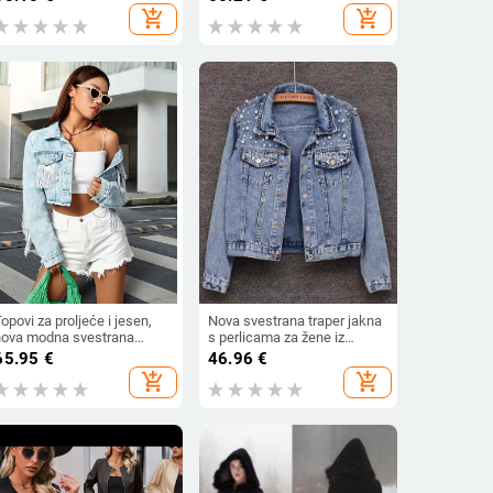
a mršavljenje srednje
podstavljena debela kragna
add_shopping_cart
add_shopping_cart
uljine
gornja odjeća jednodijelni
agent 6933
opovi za proljeće i jesen,
Nova svestrana traper jakna
nova modna svestrana
s perlicama za žene iz
raper jakna s resicama,
jugoistočne Azije, uska
65.95
€
46.96
€
ženska, moderna
traper jakna velike veličine,
add_shopping_cart
add_shopping_cart
europska studentska jakna