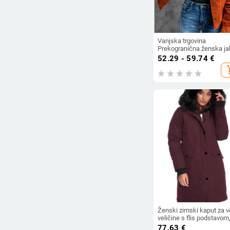
Vanjska trgovina
Prekogranična ženska j
Europski i američki stil
52.29 - 59.74
€
Modna jednobojna uska
add_s
topla jakna za žene
Ženski zimski kaput za 
veličine s flis podstavom
debela, dugačak, udoban
77.63
€