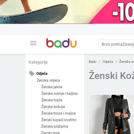
menu
Badu
Odjeća
Ženska o
Kategorije
Ženski Kož
local_offer
Odjeća
Ženska odjeća
Ženske jakne
Ženske suknje i haljine
Ženske hlače
Ženske košulje
Ženske bluze i majice
Ženski kupaći kostimi
Ženska pidžama
Ženski bodi