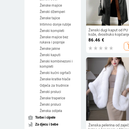
Ženske majice
Ženski džemperi
Ženske tajice
Intimno donje rublje
Ženski dugi kaput od PU
Ženski kompleti
kože, dvostruko kopčanj
Ženske majice bez
ovratnik stila sakoa,
86.46
€
rukava i poprsje
poliester tkanina, duljin
add_s
100 cm
Ženske jakne
Ženski kaputi
Ženski kombinezoni i
kompleti
Ženski kućni ogrtači
Ženske kratke hlače
Odjeća za trudnice
Ženski prsluci
Ženske traperice
Ženski prsluci
Ženska odijela
business_center
Torbe i cipele
child_friendly
Za djecu i bebe
Ženska pelerina od zaječ