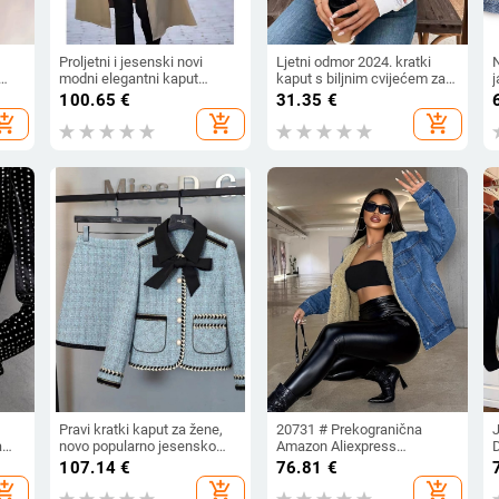
Proljetni i jesenski novi
Ljetni odmor 2024. kratki
modni elegantni kaput
kaput s biljnim cvijećem za
j
srednje duljine za žene s
Europu i Ameriku,
p
100.65
€
31.35
€
vezanjem u struku,
proizvođači ženskih jakni
i
hopping_cart
add_shopping_cart
add_shopping_cart
nim
jednostruko kopčanje za
Amazon na veliko
žene, za smanjenje dobi
Pravi kratki kaput za žene,
20731 # Prekogranična
a
novo popularno jesensko
Amazon Aliexpress
va
odijelo u Chanel stilu, suknja
europska i američka vruća
l
107.14
€
76.81
€
za mršavljenje s vezicama
ženska jakna plus
hopping_cart
add_shopping_cart
add_shopping_cart
v
za 2023. godinu
baršunasta traper jakna
p