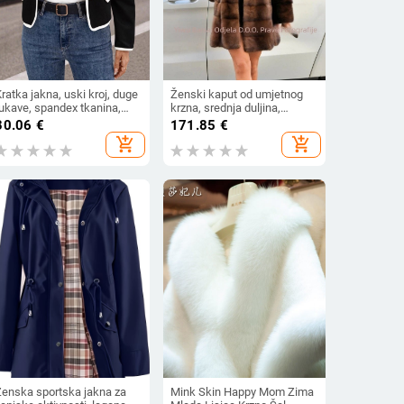
ratka jakna, uski kroj, duge
Ženski kaput od umjetnog
rukave, spandex tkanina,
krzna, srednja duljina,
rancuski chic stil
kapuljača, dugi rukavi,
30.06
€
171.85
€
elegantan stil
add_shopping_cart
add_shopping_cart
Ženska sportska jakna za
Mink Skin Happy Mom Zima