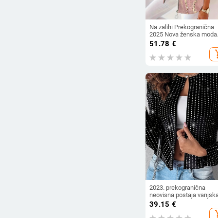
Na zalihi Prekogranična
2025 Nova ženska moda
Europska i američka
51.78
€
neovisna modna postaja
add_s
Ženska jakna s mramor
printom Veleprodaja Na
zalihi
2023. prekogranična
neovisna postaja vanjsk
trgovina ženska pjenuša
39.15
€
moda temperament
add_s
višenamjenski dugi ruka