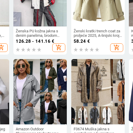
Ženska PU kožna jakna s
Ženski kratki trench coat za
K
e,
denim panelima, brodom
proljeće 2025, A‑linijski kroj,
slova i graffiti uzorci —
halter ovratnik, dugi rukavi,
f
126.28 - 141.16
€
58.24
€
a 80–
gradski stil, jesen 2025,
poliester tkanina
hopping_cart
add_shopping_cart
add_shopping_cart
stojeći ovratnik, dugi rukavi
jeg
Amazon Outdoor
F0674 Muška jakna s