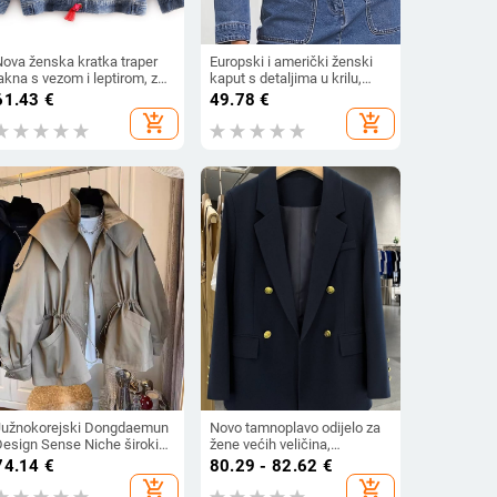
Nova ženska kratka traper
Europski i američki ženski
akna s vezom i leptirom, za
kaput s detaljima u krilu,
roljeće i jesen, za tešku
kratki top od trapera s više
61.43
€
49.78
€
ndustriju
gumba
add_shopping_cart
add_shopping_cart
Južnokorejski Dongdaemun
Novo tamnoplavo odijelo za
Design Sense Niche široki
žene većih veličina,
ežeran radni kaput s
luksuzno, bucmasto
74.14
€
80.29 - 82.62
€
vezicom u struku za žene,
djevojačko, plus pamučno
add_shopping_cart
add_shopping_cart
roljetni i jesenski kratki
formalno odijelo [1115]]