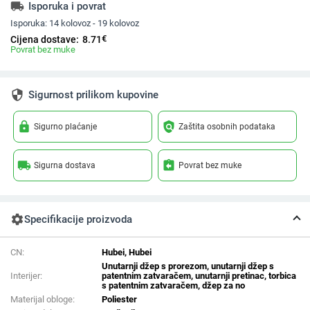
local_shipping
Isporuka i povrat
Isporuka:
14 kolovoz - 19 kolovoz
€
Cijena dostave:
8.71
Povrat bez muke
security
Sigurnost prilikom kupovine
lock
policy
Sigurno plaćanje
Zaštita osobnih podataka
local_shipping
assignment_return
Sigurna dostava
Povrat bez muke
settings
Specifikacije proizvoda
CN:
Hubei, Hubei
Unutarnji džep s prorezom, unutarnji džep s
Interijer:
patentnim zatvaračem, unutarnji pretinac, torbica
s patentnim zatvaračem, džep za no
Materijal obloge:
Poliester