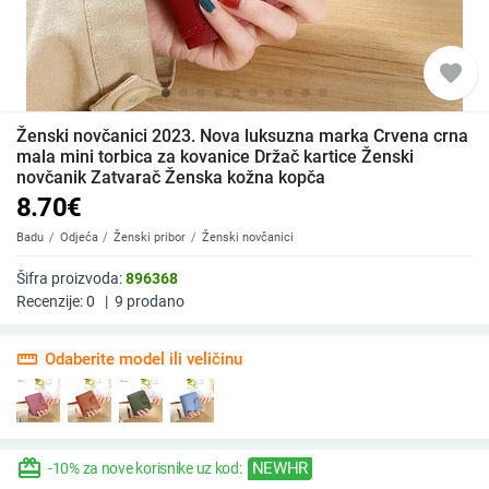
favorite
Ženski novčanici 2023. Nova luksuzna marka Crvena crna
mala mini torbica za kovanice Držač kartice Ženski
novčanik Zatvarač Ženska kožna kopča
8.70
€
Badu
Odjeća
Ženski pribor
Ženski novčanici
Šifra proizvoda:
896368
Recenzije:
0
|
9
prodano
straighten
Odaberite model ili veličinu
redeem
NEWHR
-10% za nove korisnike uz kod: