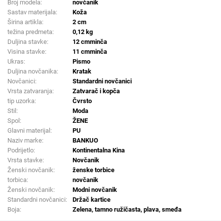
Broj modela:
novčanik
Sastav materijala:
Koža
Širina artikla:
2 cm
težina predmeta:
0,12 kg
Duljina stavke:
12 cmminča
Visina stavke:
11 cmminča
Ukras:
Pismo
Duljina novčanika:
Kratak
Novčanici:
Standardni novčanici
Vrsta zatvaranja:
Zatvarač i kopča
tip uzorka:
Čvrsto
Stil:
Moda
Spol:
ŽENE
Glavni materijal:
PU
Naziv marke:
BANKUO
Podrijetlo:
Kontinentalna Kina
Vrsta stavke:
Novčanik
Ženski novčanik:
ženske torbice
torbica:
novčanik
Ženski novčanik:
Modni novčanik
Standardni novčanici:
Držač kartice
Boja:
Zelena, tamno ružičasta, plava, smeđa