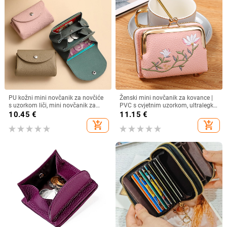
PU kožni mini novčanik za novčiće
Ženski mini novčanik za kovance |
s uzorkom liči, mini novčanik za
PVC s cvjetnim uzorkom, ultralegki,
kartice, podstava od poliestera,
dvostruki preklop
10.45
€
11.15
€
svakodnevna primjena, jesen 2024
add_shopping_cart
add_shopping_cart