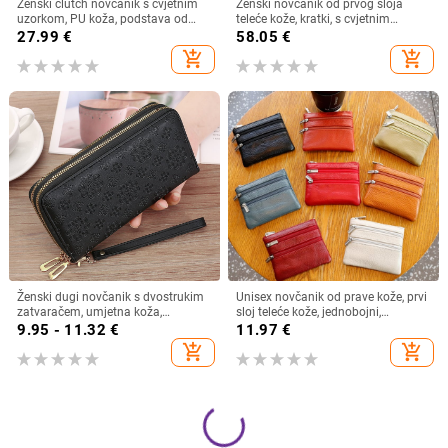
Ženski clutch novčanik s cvjetnim
Ženski novčanik od prvog sloja
uzorkom, PU koža, podstava od
teleće kože, kratki, s cvjetnim
poliester, anti-theft funkcija
uzorkom, višestruki pretinci za
27.99
€
58.05
€
kartice, podstava od poliestera
add_shopping_cart
add_shopping_cart
Ženski dugi novčanik s dvostrukim
Unisex novčanik od prave kože, prvi
zatvaračem, umjetna koža,
sloj teleće kože, jednobojni,
horizontalni oblik, geometrijski
podstava od poliestera,
9.95 - 11.32
€
11.97
€
uzorak, PU podstava
multifunkcionalna džep za ključeve
add_shopping_cart
add_shopping_cart
i kartice, otporan na habanje