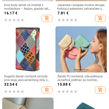
Kros body remen za mobitel s
Japanska i korejska modna okrugla
novčanikom – Najlon, gradski stil,
torbica s patentnim zatvaračem u
unisex, Pick up
boji slatkiša, višenamjenska torbica
16.17
€
7.81
€
za kovanice, futrola za kartice i
add_shopping_cart
add_shopping_cart
ključeve
Dugački ženski novčanik od kože
Ženski PU novčanik, više pretinaca
prve sloja, euro-američkog stila, s
za kartice, pretinac za novčiće,
višestrukim pretincima za kartice,
kompaktni polukružni dizajn,
32.54
€
15.88
€
model 4131, ljeto 2023
gradski minimalistički stil, podstava
add_shopping_cart
add_shopping_cart
od poliestera