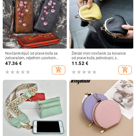
Novčanik-ključ od prave kože sa
Ženski mini novčanik za kovance
zatvaračem, reljefnim uzorkom
od prave kože, jednobojni, s
šljive, gornji sloj kože, kožna
metalnim okovom
47.36
€
11.52
€
podstava, model 8096
add_shopping_cart
add_shopping_cart