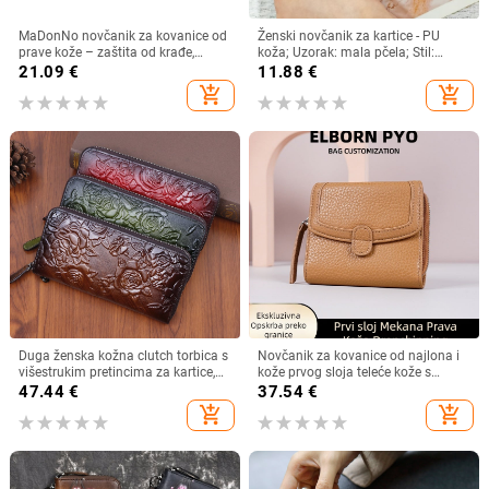
MaDonNo novčanik za kovanice od
Ženski novčanik za kartice - PU
prave kože – zaštita od krađe,
koža; Uzorak: mala pčela; Stil:
proširivi, podstava od poliestera,
poslovno putovanje; Podstava PU;
21.09
€
11.88
€
unisex
Pohrana kartica
add_shopping_cart
add_shopping_cart
Duga ženska kožna clutch torbica s
Novčanik za kovanice od najlona i
višestrukim pretincima za kartice,
kože prvog sloja teleće kože s
reljefni cvjetni uzorak, koža prvog
mikrovlaknom, jednofarban uzorak,
47.44
€
37.54
€
sloja, novčanik s jednim preklopom,
gradski stil, ultralak, zaštita od
add_shopping_cart
add_shopping_cart
prozračna i antibakterijska
krađe