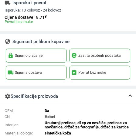
local_shipping
Isporuka i povrat
Isporuka:
13 kolovoz - 24 kolovoz
€
Cijena dostave:
8.71
Povrat bez muke
security
Sigurnost prilikom kupovine
lock
policy
Sigurno plaćanje
Zaštita osobnih podataka
local_shipping
assignment_return
Sigurna dostava
Povrat bez muke
settings
Specifikacije proizvoda
OEM:
Da
CN:
Hebei
Unutarnji pretinac, džep za novčiće, pretinac za
Interijer:
novčanice, držač za fotografije, držač za kartice
Materijal obloge:
sintetička koža