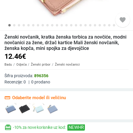
favorite
Ženski novčanik, kratka ženska torbica za novčiće, modni
novčanici za žene, držač kartice Mali ženski novčanik,
ženska kopča, mini spojka za djevojčice
12.46
€
Badu
Odjeća
Ženski pribor
Ženski novčanici
Šifra proizvoda:
896356
Recenzije:
0
|
0
prodano
straighten
Odaberite model ili veličinu
redeem
NEWHR
-10% za nove korisnike uz kod: