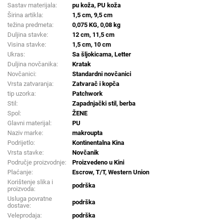
Sastav materijala:
pu koža, PU koža
Širina artikla:
1,5 cm, 9,5 cm
težina predmeta:
0,075 KG, 0,08 kg
Duljina stavke:
12 cm, 11,5 cm
Visina stavke:
1,5 cm, 10 cm
Ukras:
Sa šljokicama, Letter
Duljina novčanika:
Kratak
Novčanici:
Standardni novčanici
Vrsta zatvaranja:
Zatvarač i kopča
tip uzorka:
Patchwork
Stil:
Zapadnjački stil, berba
Spol:
ŽENE
Glavni materijal:
PU
Naziv marke:
makroupta
Podrijetlo:
Kontinentalna Kina
Vrsta stavke:
Novčanik
Područje proizvodnje:
Proizvedeno u Kini
Plaćanje:
Escrow, T/T, Western Union
Korištenje slika i
podrška
proizvoda:
Usluga povratne
podrška
dostave:
Veleprodaja:
podrška