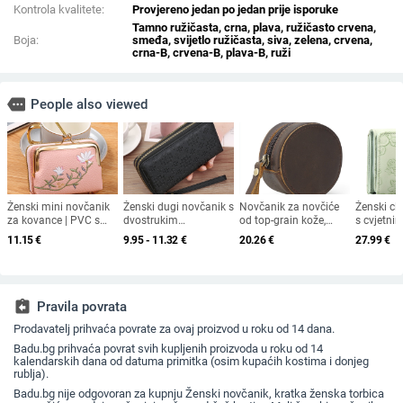
Kontrola kvalitete:
Provjereno jedan po jedan prije isporuke
Tamno ružičasta, crna, plava, ružičasto crvena,
Boja:
smeđa, svijetlo ružičasta, siva, zelena, crvena,
crna-B, crvena-B, plava-B, ruži
more
People also viewed
Ženski mini novčanik
Ženski dugi novčanik s
Novčanik za novčiće
Ženski cl
za kovance | PVC s
dvostrukim
od top-grain kože,
s cvjetni
cvjetnim uzorkom,
zatvaračem, umjetna
kutija za nakit, ženski
PU koža,
11.15
€
9.95 - 11.32
€
20.26
€
27.99
€
ultralegki, dvostruki
koža, horizontalni
vintage Crazy Horse
poliester, 
preklop
oblik, geometrijski
koža, torbica za
funkcija
uzorak, PU podstava
ključeve i kovance
assignment_return
Pravila povrata
Prodavatelj prihvaća povrate za ovaj proizvod u roku od 14 dana.
Badu.bg prihvaća povrat svih kupljenih proizvoda u roku od 14
kalendarskih dana od datuma primitka (osim kupaćih kostima i donjeg
rublja).
Badu.bg nije odgovoran za kupnju Ženski novčanik, kratka ženska torbica