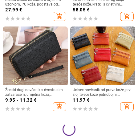
uzorkom, PU koža, podstava od
teleće kože, kratki, s cvjetnim
poliester, anti-theft funkcija
uzorkom, višestruki pretinci za
27.99
€
58.05
€
kartice, podstava od poliestera
add_shopping_cart
add_shopping_cart
Ženski dugi novčanik s dvostrukim
Unisex novčanik od prave kože, prvi
zatvaračem, umjetna koža,
sloj teleće kože, jednobojni,
horizontalni oblik, geometrijski
podstava od poliestera,
9.95 - 11.32
€
11.97
€
uzorak, PU podstava
multifunkcionalna džep za ključeve
add_shopping_cart
add_shopping_cart
i kartice, otporan na habanje