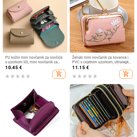
PU kožni mini novčanik za novčiće
Ženski mini novčanik za kovance |
s uzorkom liči, mini novčanik za
PVC s cvjetnim uzorkom, ultralegki,
kartice, podstava od poliestera,
dvostruki preklop
10.45
€
11.15
€
svakodnevna primjena, jesen 2024
add_shopping_cart
add_shopping_cart