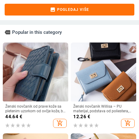
image
POGLEDAJ VIŠE
more
Popular in this category
Ženski novčanik od prave kože sa
Ženski novčanik Willisa – PU
pletenim uzorkom od ovčje kože, bi-
materijal, podstava od poliestera,
fold dizajn, pretinac za novac i
gradski minimalizam, ultra lagan
44.64
€
12.26
€
višestruki pretinci za kartice
add_shopping_cart
add_shopping_cart