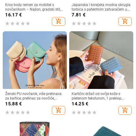
Kros body remen za mobitel s
Japanska i korejska modna okrugla
novčanikom – Najlon, gradski stil,
torbica s patentnim zatvaračem u
unisex, Pick up
boji slatkiša, višenamjenska torbica
16.17
€
7.81
€
za kovanice, futrola za kartice i
add_shopping_cart
add_shopping_cart
ključeve
Ženski PU novčanik, više pretinaca
Kartični držač od ovčje kože s
za kartice, pretinac za novčiće,
pletenom teksturom, 1 preklop,
kompaktni polukružni dizajn,
višestruki džepovi za kartice i džep
15.88
€
14.25
€
gradski minimalistički stil, podstava
za novac
add_shopping_cart
add_shopping_cart
od poliestera