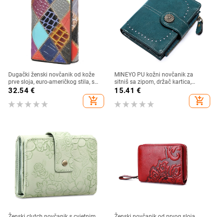
Dugački ženski novčanik od kože
MINEYO PU kožni novčanik za
prve sloja, euro-američkog stila, s
sitniš sa zipom, držač kartica,
višestrukim pretincima za kartice,
svakodnevna upotreba, poliester
32.54
€
15.41
€
model 4131, ljeto 2023
podstava
add_shopping_cart
add_shopping_cart
Ženski clutch novčanik s cvjetnim
Ženski novčanik od prvog sloja