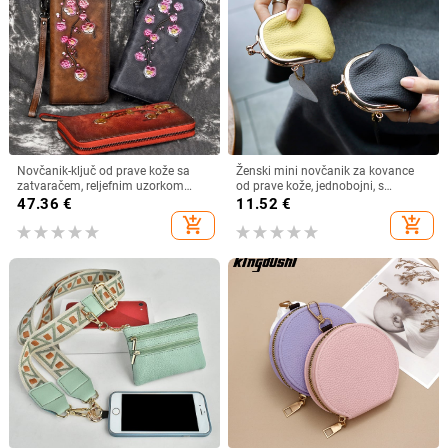
Novčanik-ključ od prave kože sa
Ženski mini novčanik za kovance
zatvaračem, reljefnim uzorkom
od prave kože, jednobojni, s
šljive, gornji sloj kože, kožna
metalnim okovom
47.36
€
11.52
€
podstava, model 8096
add_shopping_cart
add_shopping_cart