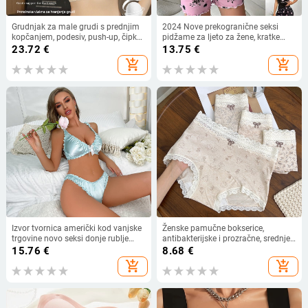
Grudnjak za male grudi s prednjim
2024 Nove prekogranične seksi
kopčanjem, podesiv, push-up, čipka,
pidžame za ljeto za žene, kratke
bezšivni stražnji dio
hlače bez rukava, kućno odijelo od
23.72
€
13.75
€
mliječne svile
add_shopping_cart
add_shopping_cart
Izvor tvornica američki kod vanjske
Ženske pamučne bokserice,
trgovine novo seksi donje rublje
antibakterijske i prozračne, srednje
odijelo može proširiti kod tvornica
visine struka, cvjetni uzorak
15.76
€
8.68
€
veleprodaja generacije Y708
add_shopping_cart
add_shopping_cart