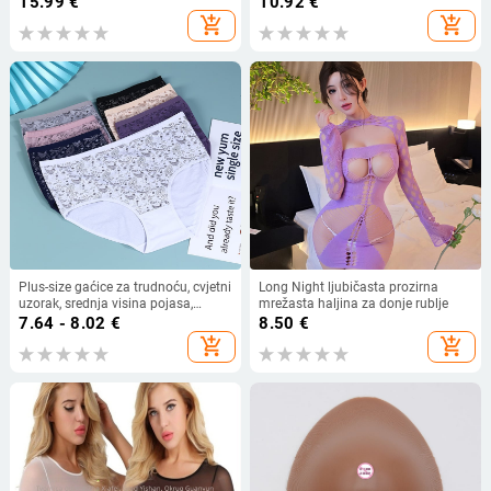
15.99
€
10.92
€
bodi, seksi iskušenje, vanjska
kupaći kostim i haljinu
add_shopping_cart
add_shopping_cart
trgovina, donje rublje, seksi
pidžama
Plus-size gaćice za trudnoću, cvjetni
Long Night ljubičasta prozirna
uzorak, srednja visina pojasa,
mrežasta haljina za donje rublje
85/15 pamuk, prozračna pletena
7.64 - 8.02
€
8.50
€
podstava
add_shopping_cart
add_shopping_cart