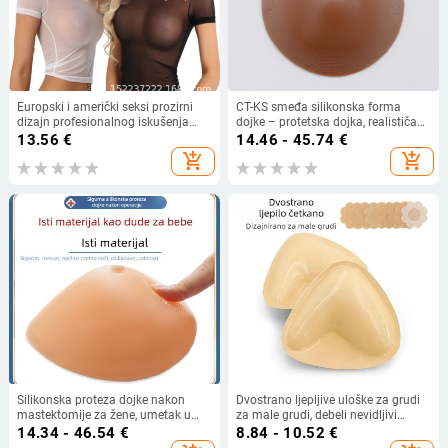
Europski i američki seksi prozirni
CT-KS smeđa silikonska forma
dizajn profesionalnog iskušenja
dojke – protetska dojka, realističan
djevojka srednje duljine majice
izgled, oblikovanje tijela
13.56
€
14.46 - 45.74
€
mrežaste kućne ženske pidžame
add_shopping_cart
add_shopping_cart
seksi donje rublje
Silikonska proteza dojke nakon
Dvostrano ljepljive uloške za grudi
mastektomije za žene, umetak u
za male grudi, debeli nevidljivi
grudnjak
umetci za podizanje, trokutasti
14.34 - 46.54
€
8.84 - 10.52
€
umetci za povećanje