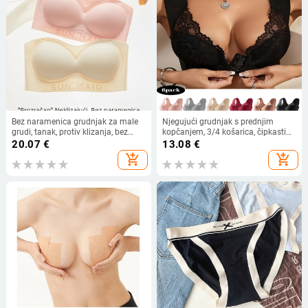
Bez naramenica grudnjak za male
Njegujući grudnjak s prednjim
grudi, tanak, protiv klizanja, bez
kopčanjem, 3/4 košarica, čipkasti
šavova, bez vidljivih linija
detalj, dizanje i bočna potpora,
20.07
€
13.08
€
najlon tkanina
add_shopping_cart
add_shopping_cart