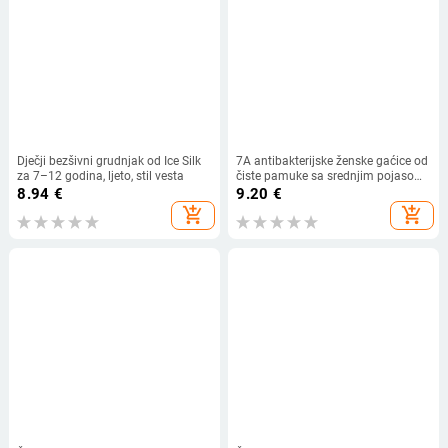
Dječji bezšivni grudnjak od Ice Silk
7A antibakterijske ženske gaćice od
za 7–12 godina, ljeto, stil vesta
čiste pamuke sa srednjim pojasom,
prozračne; uzorak: prugasti ili
8.94
€
9.20
€
karirani i natpis
add_shopping_cart
add_shopping_cart