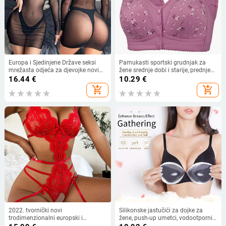
Europa i Sjedinjene Države seksi
Pamukasti sportski grudnjak za
mrežasta odjeća za djevojke novi
žene srednje dobi i starije, prednje
ljetni bikini iskušenje perspektiva
kopčanje, tanke šalice, otisak, bez
16.44
€
10.29
€
mrežasti kupaći kostimi s dugim
žice
add_shopping_cart
add_shopping_cart
rukavima za plažu veleprodaja
2022. tvornički novi
Silikonske jastučići za dojke za
trodimenzionalni europski i
žene, push-up umetci, vodootporni,
američki slatko-pikantni čipkasti
prozirni, za male grudi, pogodni za