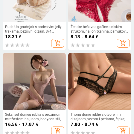
Push-Up grudnjak s podesivim jelly
Ženske bešavne gaćice s niskim
trakama, bezšivni dizajn, 3/4
strukom, najlon tkanina, pamukova
košarica, bez metalnih obruča,
podstava
18.31
€
8.13 - 8.64
€
stražnji zatvarači u tri reda
add_shopping_cart
add_shopping_cart
Seksi set donjeg rublja s prozirnom
Thong donje rublje s otvorenim
mrežastom haljinom, bodycon stil,
dizajnom, vezom i perlama, čipka;
90–95% poliester
glavni materijal: poliester 80–90%
16.56 - 17.87
€
7.80 - 8.74
€
add_shopping_cart
add_shopping_cart