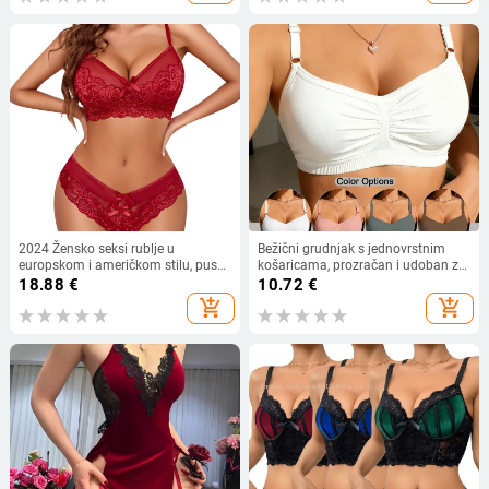
2024 Žensko seksi rublje u
Bežični grudnjak s jednovrstnim
europskom i američkom stilu, push-
košaricama, prozračan i udoban za
up grudnjak od čipke i mreže,
proljeće-ljeto, duboki V kroj,
18.88
€
10.72
€
dvodijelni komplet
jednostavan i opušten
add_shopping_cart
add_shopping_cart