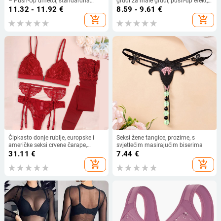
– Push-Up umetci, standardna
grudi za male grudi, push-up efekt,
debljina za jednodijelni kupaći
prozirni ulošci u grudnjak
11.32 - 11.92
€
8.59 - 9.61
€
kostim
add_shopping_cart
add_shopping_cart
Čipkasto donje rublje, europske i
Seksi žene tangice, prozirne, s
američke seksi crvene čarape,
svjetlećim masirajućim biserima
podvezica, četverodijelno donje
31.11
€
7.44
€
rublje s prednjim gumbima, tange
add_shopping_cart
add_shopping_cart