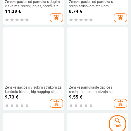
Ženske gaćice od pamuka s dugim
Ženske gaćice od pamuka s
vlaknima, srednji pojas, podrška za
srednje-visokom strukom,
trbuh, čisti pamuk, svilena podstava
oblikovanje želudca, uzorak s
11.39
€
8.74
€
prepona, antibakterijske
alfabetom, plus veličina
add_shopping_cart
add_shopping_cart
Ženske gaćice s visokim strukom za
Ženske pamukaste gaćice s
kontrolu trbuha, hip-hugging stil,
srednjim strukom, dizajn s
japanski dizajn, koži prijateljski
blokovima boja, unutarnja
9.73
€
9.55
€
najlon s antibakterijskom
podstava od 100% pamuka,
add_shopping_cart
add_shopping_cart
podlogom u području prepona
antibakterijske, prozračne, brzo se
suše, za sve sezone.
search
Traži