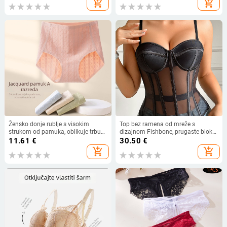
add_shopping_cart
add_shopping_cart
Žensko donje rublje s visokim
Top bez ramena od mreže s
strukom od pamuka, oblikuje trbuh,
dizajnom Fishbone, prugaste blok
prozračano, antibakterijsko
boja, otvoren leđa, duljina struka,
11.61
€
30.50
€
poliester, 241002
add_shopping_cart
add_shopping_cart