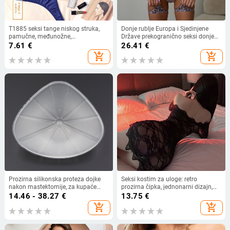
T1885 seksi tange niskog struka,
Donje rublje Europa i Sjedinjene
pamučne, međunožne,
Države prekogranično seksi donje
antibakterijske ženske gaćice,
rublje skupljeno seksi perspektiva
7.61
€
26.41
€
veleprodaja, 2022., nove europske i
mrežasto kontrastna boja cvijeće
add_shopping_cart
add_shopping_cart
američke prekogranične gaćice
vez set od 4 dijela
Prozirna silikonska proteza dojke
Seksi kostim za uloge: retro
nakon mastektomije, za kupaće
prozirna čipka, jednonarni dizajn,
kostime i donje rublje
odvojiva wrap suknja, poliester
14.46 - 38.27
€
13.75
€
add_shopping_cart
add_shopping_cart