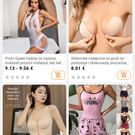
Prom Queen haljina od najlona,
Silikonske naljepnice za grudi za
mrežasti prozirni materijal, bez leđa,
podizanje i oblikovanje, prozračne,
s trakama
nevidljive, ultra tanke za žene
9.13 - 9.56
€
8.01
€
add_shopping_cart
add_shopping_cart