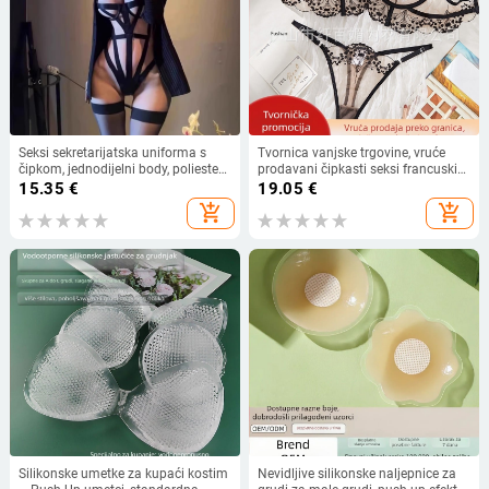
Seksi sekretarijatska uniforma s
Tvornica vanjske trgovine, vruće
čipkom, jednodijelni body, poliester
prodavani čipkasti seksi francuski
90–95%, za žene
set donjeg rublja, uniforma, seksi
15.35
€
19.05
€
crno iskušenje, ultra tanka mreža
add_shopping_cart
add_shopping_cart
od čiste požude
Silikonske umetke za kupaći kostim
Nevidljive silikonske naljepnice za