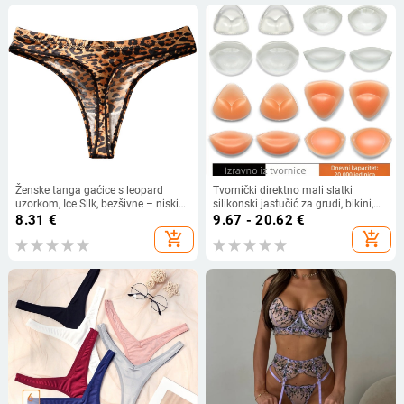
Ženske tanga gaćice s leopard
Tvornički direktno mali slatki
uzorkom, Ice Silk, bezšivne – niski
silikonski jastučić za grudi, bikini,
struk, pamukasta podstava
samoljepljivi debeli umetak,
8.31
€
9.67 - 20.62
€
nevidljivi debeli silikonski jastučić
add_shopping_cart
add_shopping_cart
za grudi od morskog uha