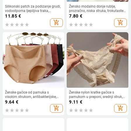
Silikonski patch za podizanje grudi,
Žensko modalno donje rublje,
vodootporna ljepiljiva traka,
prozračno, niska struka, trokutaste
nevidljiva bešavna grudna podloga,
šorceve, podstava od 100%
11.85
€
7.80
€
prozračna
pamuka u području prepona
add_shopping_cart
add_shopping_cart
Ženske gaćice od pamuka s
Ženske nylon kratke gaćice s
visokim strukom, antibakterijske,
pamukom u preponi, srednji struk,
prozračné, jednobojne, plus veličine
uzorak mašnice, prozračne i podižu
9.64
€
9.11
€
stražnjicu
add_shopping_cart
add_shopping_cart