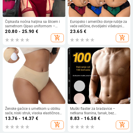
Čipkasta noćna haljina sa šlicem i
Europsko i američko donje rublje za
sametnom Qipao uniformom –
veće veličine, dvodijelni višebojni
zavodljiv set donjeg rublja
veliki grudnjak s čeličnim
20.80 - 25.90
€
23.65
€
prstenovima, push-up grudnjak od
add_shopping_cart
add_shopping_cart
čiste čipke, plus size
Ženske gaćice s umetkom u obliku
Muški flaster za bradavice –
saće, niski struk, visoka elastičnost,
netkana tkanina, tanak, bez
mekane i udobne
tragova, South Star
13.76 - 14.37
€
8.83 - 16.58
€
add_shopping_cart
add_shopping_cart