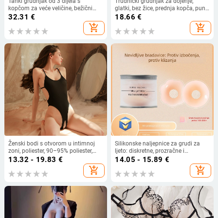
Tanki grudnjak od 3 dijela s
Trudnički grudnjak za dojenje,
kopčom za veće veličine, bežični
glatki, bez žice, prednja kopča, puni
prsluk, ljepota, podesivi stražnji dio,
košaricu (dojenje)
32.31
€
18.66
€
velike košarice, žensko donje rublje
add_shopping_cart
add_shopping_cart
na veliko
Ženski bodi s otvorom u intimnoj
Silikonske naljepnice za grudi za
zoni, poliester, 90–95% poliester,
ljeto: diskretne, prozračne i
stilovi rola: mornar i zečić
nevidljive ispod odjeće; pogodne za
13.32 - 19.83
€
14.05 - 15.89
€
plivanje; univerzalne za sve veličine
add_shopping_cart
add_shopping_cart
dojki; dostupne u jednobojnim,
čipkastim, prozirnim i sjajnim
varijantama.