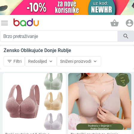
menu
shopping_basket
account_circle
search
Žensko Oblikujuće Donje Rublje
filter_list
keyboard_arrow_down
keyboard_arrow_down
Filtri
Redoslijed
Sniženi proizvodi