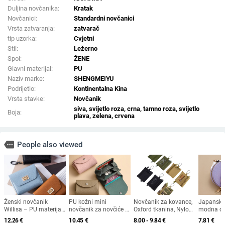
Duljina novčanika:
Kratak
Novčanici:
Standardni novčanici
Vrsta zatvaranja:
zatvarač
tip uzorka:
Cvjetni
Stil:
Ležerno
Spol:
ŽENE
Glavni materijal:
PU
Naziv marke:
SHENGMEIYU
Podrijetlo:
Kontinentalna Kina
Vrsta stavke:
Novčanik
siva, svijetlo roza, crna, tamno roza, svijetlo
Boja:
plava, zelena, crvena
more
People also viewed
Ženski novčanik
PU kožni mini
Novčanik za kovance,
Japanska 
Willisa – PU materijal,
novčanik za novčiće s
Oxford tkanina, Nylon
modna ok
podstava od
uzorkom liči, mini
podstava, jednobojan,
torbica s
12.26
€
10.45
€
8.00 - 9.84
€
7.81
€
poliestera, gradski
novčanik za kartice,
Unisex
zatvarače