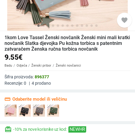
favorite
1kom Love Tassel Ženski novčanik Ženski mini mali kratki
novčanik Slatka djevojka Pu kožna torbica s patentnim
zatvaračem Ženska ručna torbica novčanik
9.55
€
Badu
Odjeća
Ženski pribor
Ženski novčanici
Šifra proizvoda:
896377
Recenzije:
0
|
4
prodano
straighten
Odaberite model ili veličinu
redeem
NEWHR
-10% za nove korisnike uz kod: