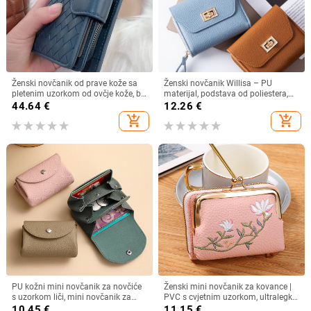
Ženski novčanik od prave kože sa
Ženski novčanik Willisa – PU
pletenim uzorkom od ovčje kože, bi-
materijal, podstava od poliestera,
fold dizajn, pretinac za novac i
gradski minimalizam, ultra lagan
44.64
€
12.26
€
višestruki pretinci za kartice
add_shopping_cart
add_shopping_cart
PU kožni mini novčanik za novčiće
Ženski mini novčanik za kovance |
s uzorkom liči, mini novčanik za
PVC s cvjetnim uzorkom, ultralegki,
kartice, podstava od poliestera,
dvostruki preklop
10.45
€
11.15
€