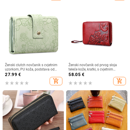
Ženski clutch novčanik s cvjetnim
Ženski novčanik od prvog sloja
uzorkom, PU koža, podstava od
teleće kože, kratki, s cvjetnim
poliester, anti-theft funkcija
uzorkom, višestruki pretinci za
27.99
€
58.05
€
kartice, podstava od poliestera
add_shopping_cart
add_shopping_cart