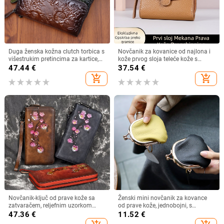
Duga ženska kožna clutch torbica s
Novčanik za kovanice od najlona i
višestrukim pretincima za kartice,
kože prvog sloja teleće kože s
reljefni cvjetni uzorak, koža prvog
mikrovlaknom, jednofarban uzorak,
47.44
€
37.54
€
sloja, novčanik s jednim preklopom,
gradski stil, ultralak, zaštita od
add_shopping_cart
add_shopping_cart
prozračna i antibakterijska
krađe
Novčanik-ključ od prave kože sa
Ženski mini novčanik za kovance
zatvaračem, reljefnim uzorkom
od prave kože, jednobojni, s
šljive, gornji sloj kože, kožna
metalnim okovom
47.36
€
11.52
€
podstava, model 8096