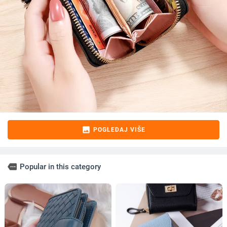
image
POGLEDAJ VIŠE
more
Popular in this category