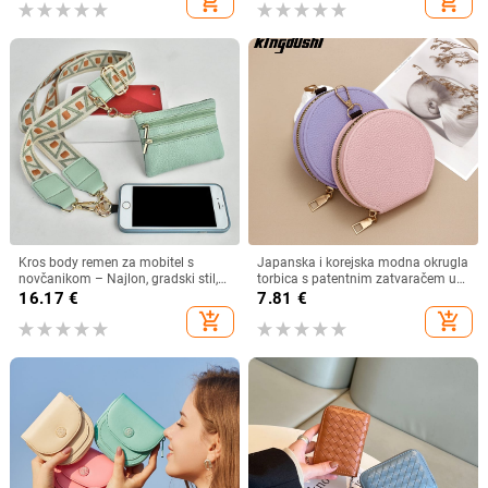
add_shopping_cart
add_shopping_cart
Kros body remen za mobitel s
Japanska i korejska modna okrugla
novčanikom – Najlon, gradski stil,
torbica s patentnim zatvaračem u
unisex, Pick up
boji slatkiša, višenamjenska torbica
16.17
€
7.81
€
za kovanice, futrola za kartice i
add_shopping_cart
add_shopping_cart
ključeve