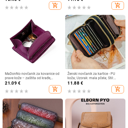
svakodnevna primjena, jesen 2024
add_shopping_cart
add_shopping_cart
MaDonNo novčanik za kovanice od
Ženski novčanik za kartice - PU
prave kože – zaštita od krađe,
koža; Uzorak: mala pčela; Stil:
proširivi, podstava od poliestera,
poslovno putovanje; Podstava PU;
21.09
€
11.88
€
unisex
Pohrana kartica
add_shopping_cart
add_shopping_cart