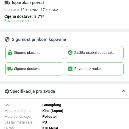
local_shipping
Isporuka i povrat
Isporuka:
12 kolovoz - 17 kolovoz
€
Cijena dostave:
8.71
Povrat bez muke
security
Sigurnost prilikom kupovine
lock
policy
Sigurno plaćanje
Zaštita osobnih podataka
local_shipping
assignment_return
Sigurna dostava
Povrat bez muke
settings
Specifikacije proizvoda
CN:
Guangdong
Mjesto podrijetla:
Kina (kopno)
Materijal obloge:
Poliester
Sastav materijala:
PU
Ukras:
KIĆANKA