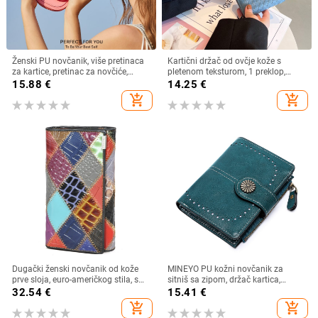
Ženski PU novčanik, više pretinaca
Kartični držač od ovčje kože s
za kartice, pretinac za novčiće,
pletenom teksturom, 1 preklop,
kompaktni polukružni dizajn,
višestruki džepovi za kartice i džep
15.88
€
14.25
€
gradski minimalistički stil, podstava
za novac
add_shopping_cart
add_shopping_cart
od poliestera
Dugački ženski novčanik od kože
MINEYO PU kožni novčanik za
prve sloja, euro-američkog stila, s
sitniš sa zipom, držač kartica,
višestrukim pretincima za kartice,
svakodnevna upotreba, poliester
32.54
€
15.41
€
model 4131, ljeto 2023
podstava
add_shopping_cart
add_shopping_cart