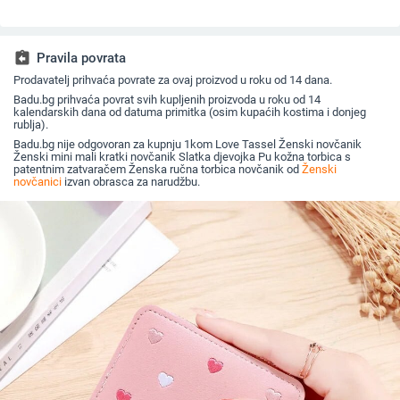
minimalizam, ultra
podstava od
slatkiša,
lagan
poliestera,
višenamje
svakodnevna
za kovanic
primjena, jesen 2024
kartice i 
assignment_return
Pravila povrata
Prodavatelj prihvaća povrate za ovaj proizvod u roku od 14 dana.
Badu.bg prihvaća povrat svih kupljenih proizvoda u roku od 14
kalendarskih dana od datuma primitka (osim kupaćih kostima i donjeg
rublja).
Badu.bg nije odgovoran za kupnju 1kom Love Tassel Ženski novčanik
Ženski mini mali kratki novčanik Slatka djevojka Pu kožna torbica s
patentnim zatvaračem Ženska ručna torbica novčanik od
Ženski
novčanici
izvan obrasca za narudžbu.