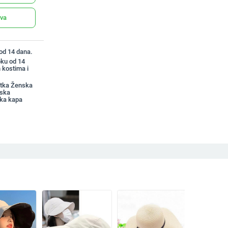
ava
 od 14 dana.
oku od 14
 kostima i
etka Ženska
nska
čka kapa