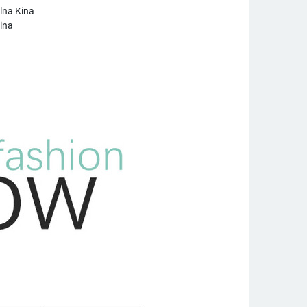
lna Kina
čina