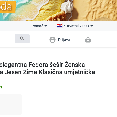
Pomoć
/
Hrvatski
/
EUR
search
account_circle
shopping_basket
Prijava
elegantna Fedora šešir Ženska
a Jesen Zima Klasična umjetnička
67