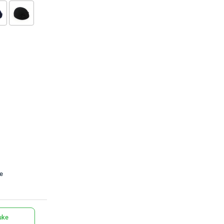
te
uke