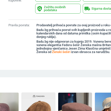
kupovine:
Zaštita osobnih
policy
local_shipping
Sigurna dost
podataka
Pravila povrata:
Prodavatelj prihvaća povrate za ovaj proizvod u roku
Badu.bg prihvaća povrat svih kupljenih proizvoda u r
kalendarskih dana od datuma primitka (osim kupaćih
donjeg rublja).
Badu.bg nije odgovoran za kupnju 2019. Vunena ber
vunena elegantna Fedora šešir Ženska mašna Brita
jednobojna vjenčanica Jesen Zima Klasična umjetni
Ženska od
Ženski šeširi
izvan obrasca za narudžbu.