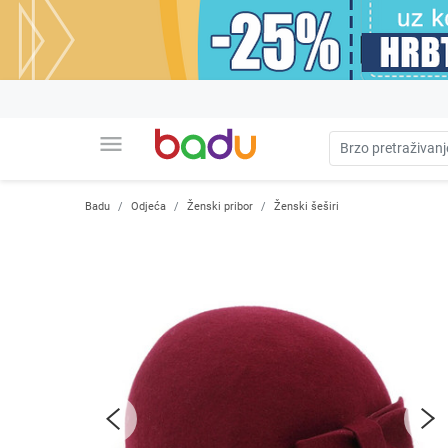
menu
Badu
Odjeća
Ženski pribor
Ženski šeširi