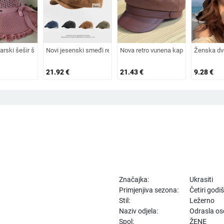
apa s vezicom na leđima, vanjski šešir, jednobojni vizir, šal/šešir
h i starijih godina, pletena od zečjeg krzna, otporna na hladnoću, topla, vunen
arski šešir širokog oboda, šešir za sunce, pleteni šešir za sunce, šešir za odmo
Novi jesenski smeđi retro baršunasti osmerokutni šešir za muška
Nova retro vunena kapa od umjetnog k
Ženska dv
21.92
€
21.43
€
9.28
€
Značajka:
Ukrasiti
Primjenjiva sezona:
Četiri godi
Stil:
Ležerno
Naziv odjela:
Odrasla o
Spol:
ŽENE