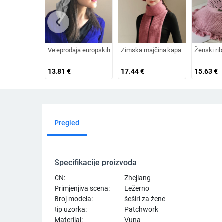
chevron_left
Veleprodaja europskih i američkih izvoznih ljetnih bejzbolskih k
Zimska majčina kapa za žene srednji
Ženski rib
13.81
€
17.44
€
15.63
€
Pregled
Specifikacije proizvoda
CN:
Zhejiang
Primjenjiva scena:
Ležerno
Broj modela:
šeširi za žene
tip uzorka:
Patchwork
Materijal:
Vuna