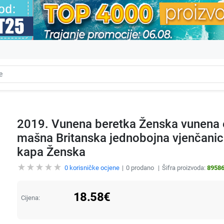
2019. Vunena beretka Ženska vunena 
mašna Britanska jednobojna vjenčanic
kapa Ženska
0
korisničke ocjene
0
prodano
Šifra proizvoda:
8958
18.58
€
Cijena: