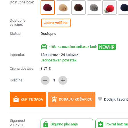
Dostupne boje:
Dostupne
Jedna veličina
veličine:
Status:
Dostupno
redeem
NEWHR
-10% za nove korisnike uz kod:
Isporuka:
13 kolovoz - 24 kolovoz
Jednostavan povratak
Cijena dostave:
8.71
€
remove
add
Količina:
1
local_mall
add_shopping_cart
favorite
Dodaj u favori
KUPITE SADA
DODAJ U KOŠARICU
Sigurnost
lock
assignment_return
Sigurno plaćanje
Povrat bez m
prilikom