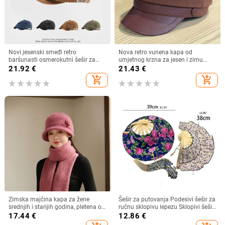
Novi jesenski smeđi retro
Nova retro vunena kapa od
baršunasti osmerokutni šešir za
umjetnog krzna za jesen i zimu
muškarce i žene, nošen unatrag s
2025. za žene, britanski
21.92
€
21.43
€
beretkom, univerzalni šešir u jednoj
osmerokutni ravni cilindar za
add_shopping_cart
add_shopping_cart
boji za jesen i zimu
književna putovanja
Zimska majčina kapa za žene
Šešir za putovanja Podesivi šešir za
srednjih i starijih godina, pletena od
ručnu sklopivu lepezu Sklopivi šešir
zečjeg krzna, otporna na hladnoću,
od bambusa i lepeza Ljetna plaža
17.44
€
12.86
€
topla, vunena kapa plus baršunasta
Sklopivi šešir i lepeza R7RF