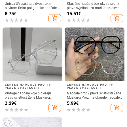
ŽENSKE NAOČALE PROTIV
ŽENSKE NAOČALE PROTIV
PLAVE SVJETLOSTI
PLAVE SVJETLOSTI
Retro maslinasto zelene marke Anti
TENGJIAO mačkaste naočale
Blue Light naočale Verzija za
Ženske računalne optičke okvire za
muškarce i žene Korejska moda
naočale Anti-plave svjetlosne zrake
6.88
€
10.10
€
Jednobojno lice Tanak kvadratni
Modne naočale Ženske prozirne
add_shopping_cart
add_shopping_cart
okvir za oči
leće