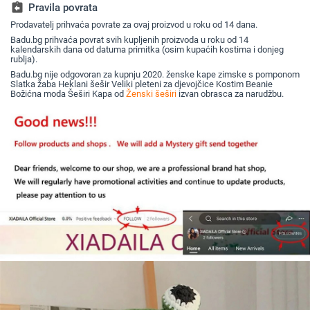
jesen i zimu
assignment_return
Pravila povrata
Prodavatelj prihvaća povrate za ovaj proizvod u roku od 14 dana.
Badu.bg prihvaća povrat svih kupljenih proizvoda u roku od 14
kalendarskih dana od datuma primitka (osim kupaćih kostima i donjeg
rublja).
Badu.bg nije odgovoran za kupnju 2020. ženske kape zimske s pomponom
Slatka žaba Heklani šešir Veliki pleteni za djevojčice Kostim Beanie
Božićna moda Šeširi Kapa od
Ženski šeširi
izvan obrasca za narudžbu.