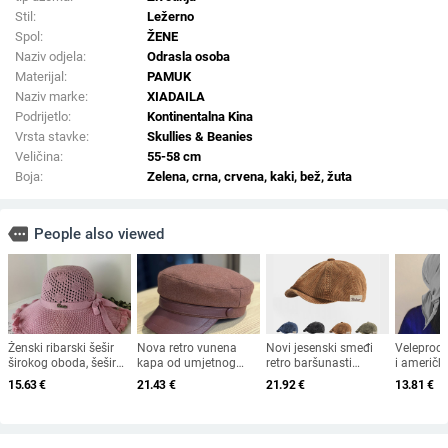
Stil:
Ležerno
Spol:
ŽENE
Naziv odjela:
Odrasla osoba
Materijal:
PAMUK
Naziv marke:
XIADAILA
Podrijetlo:
Kontinentalna Kina
Vrsta stavke:
Skullies & Beanies
Veličina:
55-58 cm
Boja:
Zelena, crna, crvena, kaki, bež, žuta
more
People also viewed
Ženski ribarski šešir
Nova retro vunena
Novi jesenski smeđi
Veleproda
širokog oboda, šešir
kapa od umjetnog
retro baršunasti
i američk
za sunce, pleteni šešir
krzna za jesen i zimu
osmerokutni šešir za
ljetnih be
15.63
€
21.43
€
21.92
€
13.81
€
za sunce, šešir za
2025. za žene,
muškarce i žene,
kapa s v
odmor na plaži, šešir
britanski osmerokutni
nošen unatrag s
leđima, va
za sunce širokog
ravni cilindar za
beretkom, univerzalni
jednobojni
oboda
književna putovanja
šešir u jednoj boji za
šešir