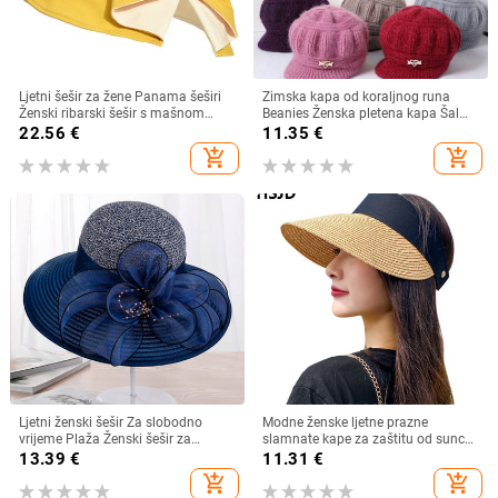
Ljetni šešir za žene Panama šeširi
Zimska kapa od koraljnog runa
Ženski ribarski šešir s mašnom
Beanies Ženska pletena kapa Šal
Trend ženski šeširi s kantom
Održava toplinu Vunena pletena
22.56
€
11.35
€
Suncobran Prozračne kape za
kapa Kapa sa šiltom Dvoslojne
add_shopping_cart
add_shopping_cart
sunce za žene
zaštitne kape
Ljetni ženski šešir Za slobodno
Modne ženske ljetne prazne
vrijeme Plaža Ženski šešir za
slamnate kape za zaštitu od sunca
sunčanje Elegantni šešir širokog
s velikim obodom, podesivi ženski
13.39
€
11.31
€
oboda Svileni šešir s kantom s
šešir za zaštitu od sunca za
add_shopping_cart
add_shopping_cart
cvijetom Ležerna kapa Ženska
sportove na plaži