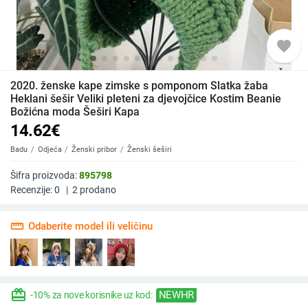
favorite
2020. ženske kape zimske s pomponom Slatka žaba
Heklani šešir Veliki pleteni za djevojčice Kostim Beanie
Božićna moda Šeširi Kapa
14.62
€
Badu
Odjeća
Ženski pribor
Ženski šeširi
Šifra proizvoda:
895798
Recenzije:
0
|
2
prodano
straighten
Odaberite model ili veličinu
redeem
NEWHR
-10% za nove korisnike uz kod: