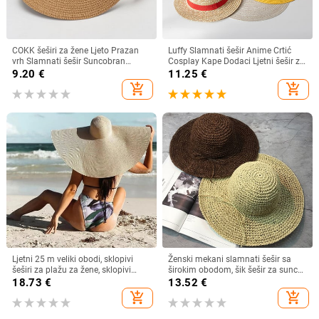
COKK šeširi za žene Ljeto Prazan
Luffy Slamnati šešir Anime Crtić
vrh Slamnati šešir Suncobran
Cosplay Kape Dodaci Ljetni šešir za
Krema za sunčanje Šešir za plažu
sunce Suncobran Šešir za roditelje i
9.20
€
11.25
€
Ženski štitnik za zaštitu od sunca
dijete Luffy šešir za žene Muškarci
add_shopping_cart
add_shopping_cart
Roditelji Dječji Šeširi za sunce
Ljetni 25 m veliki obodi, sklopivi
Ženski mekani slamnati šešir sa
šeširi za plažu za žene, sklopivi
širokim obodom, šik šešir za sunce
slamnati šešir, šešir za zaštitu od
Sklopivi ljetni slamnati šeširi za
18.73
€
13.52
€
sunca, šešir za putovanja
plažu za žene Kape za djevojčice
add_shopping_cart
add_shopping_cart
Dropshipping
Ženski šeširi od rafije