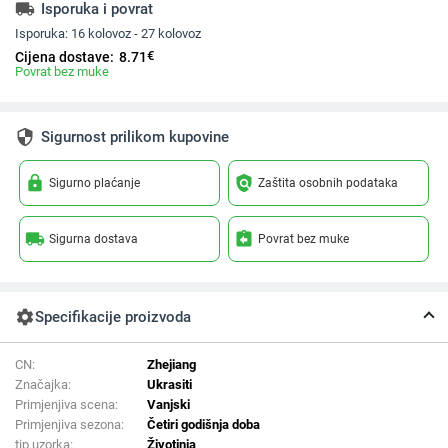
local_shipping
Isporuka i povrat
Isporuka:
16 kolovoz - 27 kolovoz
€
Cijena dostave:
8.71
Povrat bez muke
security
Sigurnost prilikom kupovine
lock
policy
Sigurno plaćanje
Zaštita osobnih podataka
local_shipping
assignment_return
Sigurna dostava
Povrat bez muke
settings
Specifikacije proizvoda
CN:
Zhejiang
Značajka:
Ukrasiti
Primjenjiva scena:
Vanjski
Primjenjiva sezona:
Četiri godišnja doba
tip uzorka:
Životinja