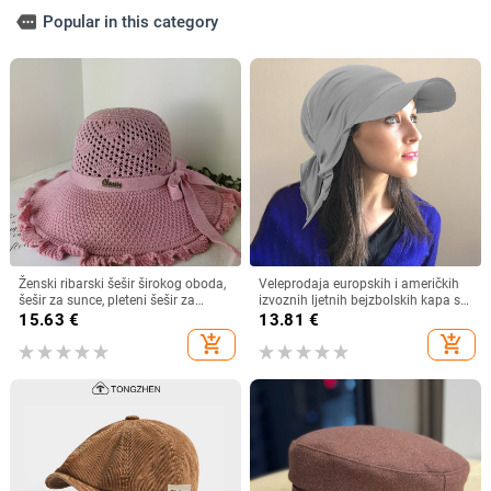
more
Popular in this category
Ženski ribarski šešir širokog oboda,
Veleprodaja europskih i američkih
šešir za sunce, pleteni šešir za
izvoznih ljetnih bejzbolskih kapa s
sunce, šešir za odmor na plaži, šešir
vezicom na leđima, vanjski šešir,
15.63
€
13.81
€
za sunce širokog oboda
jednobojni vizir, šal/šešir
add_shopping_cart
add_shopping_cart