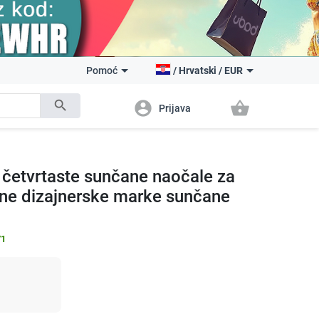
Pomoć
/
Hrvatski
/
EUR
search
account_circle
shopping_basket
Prijava
četvrtaste sunčane naočale za
tne dizajnerske marke sunčane
71