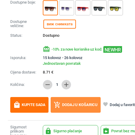
Dostupne boje:
Dostupne
виж снимката
veličine:
Status:
Dostupno
redeem
NEWHR
-10% za nove korisnike uz kod:
Isporuka:
15 kolovoz - 26 kolovoz
Jednostavan povratak
Cijena dostave:
8.71
€
remove
add
Količina:
1
local_mall
add_shopping_cart
favorite
Dodaj u favori
KUPITE SADA
DODAJ U KOŠARICU
Sigurnost
lock
assignment_return
Sigurno plaćanje
Povrat bez m
prilikom