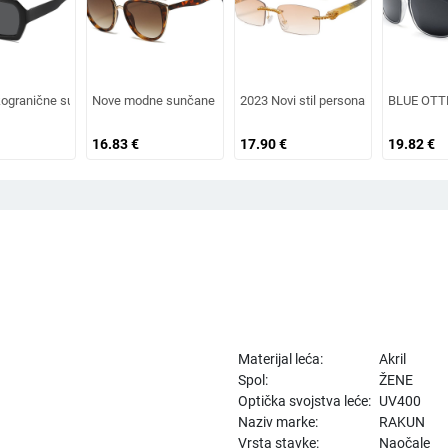
 trendovi s velikim okvirom, sunčane naočale za vanjsku upotrebu
menzija u europskom i američkom stilu, ženske četvrtaste sunčane naočale s o
ogranične sunčane naočale s dvostrukim mostom nepravilnog oblika, europski i
Nove modne sunčane naočale 2026. s okvirom u obliku mačke i 
2023 Novi stil personaliziranih sun
BLUE OTTER
16.83
€
17.90
€
19.82
€
Materijal leća:
Akril
Spol:
ŽENE
Optička svojstva leće:
UV400
Naziv marke:
RAKUN
Vrsta stavke:
Naočale