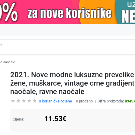
e naočale
2021. Nove modne luksuzne prevelike 
žene, muškarce, vintage crne gradijen
naočale, ravne naočale
0
korisničke ocjene
0
prodano
Šifra proizvoda:
8945
11.53
€
Cijena: