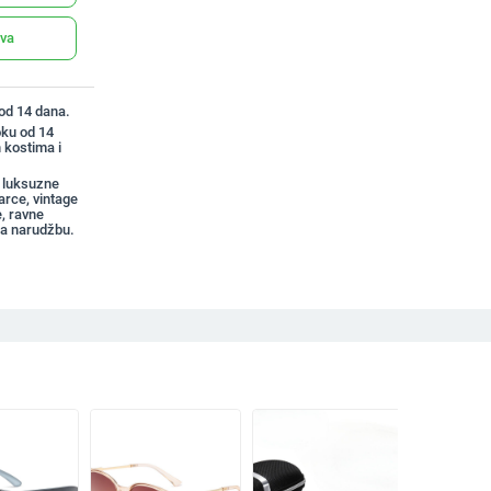
ava
 od 14 dana.
oku od 14
 kostima i
 luksuzne
rce, vintage
, ravne
a narudžbu.