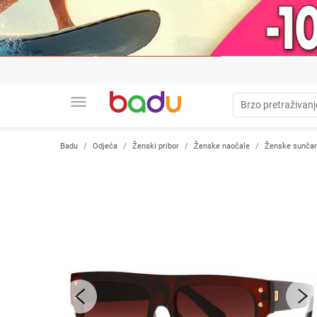
menu
Badu
Odjeća
Ženski pribor
Ženske naočale
Ženske sunčan