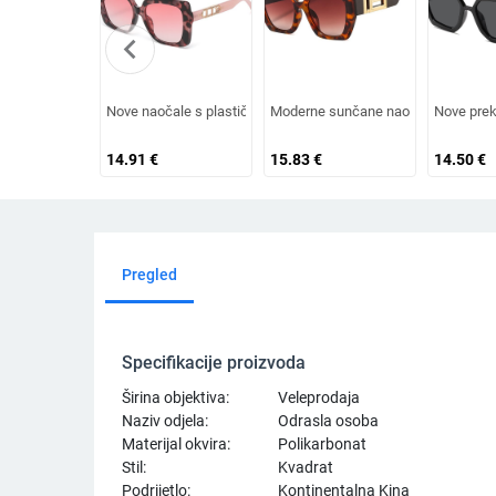
chevron_left
Nove naočale s plastičnim okvirom, europski i američki modni
Moderne sunčane naočale velikih di
Nove prek
14.91
€
15.83
€
14.50
€
Pregled
Specifikacije proizvoda
Širina objektiva:
Veleprodaja
Naziv odjela:
Odrasla osoba
Materijal okvira:
Polikarbonat
Stil:
Kvadrat
Podrijetlo:
Kontinentalna Kina