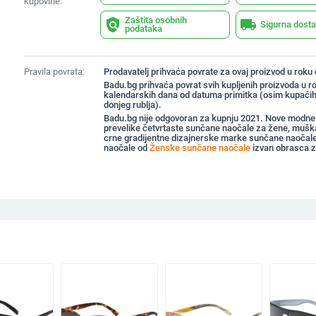
kupovine:
Zaštita osobnih
policy
local_shipping
Sigurna dost
podataka
Pravila povrata:
Prodavatelj prihvaća povrate za ovaj proizvod u roku
Badu.bg prihvaća povrat svih kupljenih proizvoda u r
kalendarskih dana od datuma primitka (osim kupaćih
donjeg rublja).
Badu.bg nije odgovoran za kupnju 2021. Nove modne
prevelike četvrtaste sunčane naočale za žene, muška
crne gradijentne dizajnerske marke sunčane naočale
naočale od
Ženske sunčane naočale
izvan obrasca z