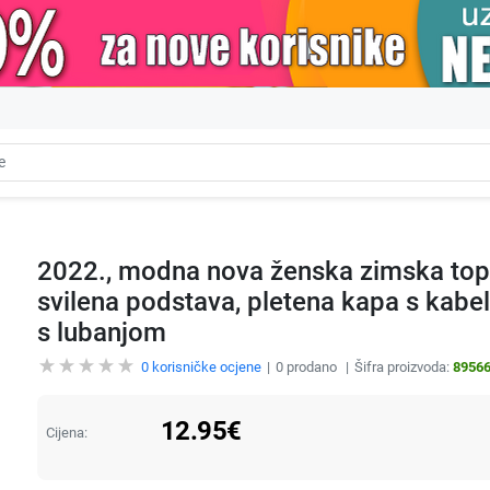
2022., modna nova ženska zimska topl
svilena podstava, pletena kapa s kabe
s lubanjom
0
korisničke ocjene
0
prodano
Šifra proizvoda:
8956
12.95
€
Cijena: