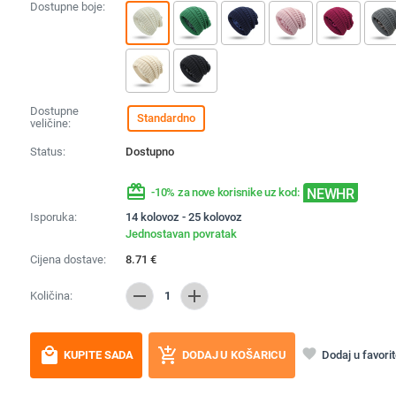
Dostupne boje:
Dostupne
Standardno
veličine:
Status:
Dostupno
redeem
NEWHR
-10% za nove korisnike uz kod:
Isporuka:
14 kolovoz - 25 kolovoz
Jednostavan povratak
Cijena dostave:
8.71
€
remove
add
Količina:
1
local_mall
add_shopping_cart
favorite
Dodaj u favori
KUPITE SADA
DODAJ U KOŠARICU