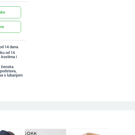
uke
ava
 od 14 dana.
oku od 14
 kostima i
a ženska
 podstava,
pa s lubanjom