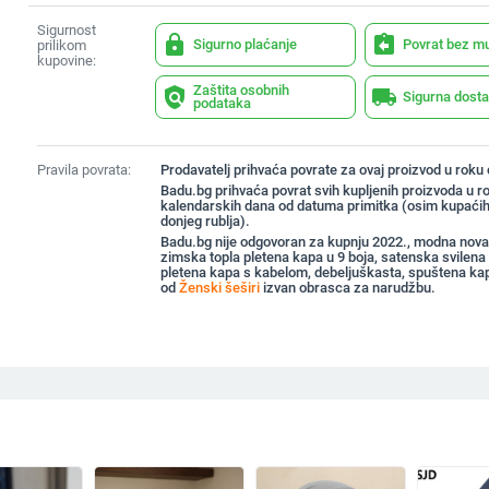
Sigurnost
lock
assignment_return
Sigurno plaćanje
Povrat bez m
prilikom
kupovine:
Zaštita osobnih
policy
local_shipping
Sigurna dost
podataka
Pravila povrata:
Prodavatelj prihvaća povrate za ovaj proizvod u roku
Badu.bg prihvaća povrat svih kupljenih proizvoda u r
kalendarskih dana od datuma primitka (osim kupaćih
donjeg rublja).
Badu.bg nije odgovoran za kupnju 2022., modna nov
zimska topla pletena kapa u 9 boja, satenska svilena
pletena kapa s kabelom, debeljuškasta, spuštena ka
od
Ženski šeširi
izvan obrasca za narudžbu.