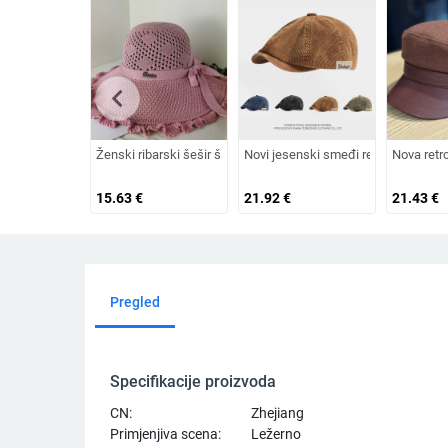
chevron_left
Ženski ribarski šešir širokog oboda, šešir za sunce, pleteni še
Novi jesenski smeđi retro baršunasti
Nova retr
15.63
€
21.92
€
21.43
€
Pregled
Specifikacije proizvoda
CN:
Zhejiang
Primjenjiva scena:
Ležerno