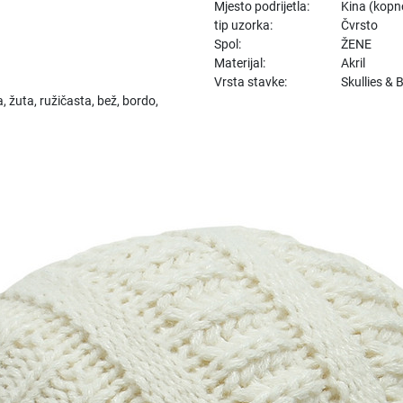
Mjesto podrijetla:
Kina (kopn
tip uzorka:
Čvrsto
Spol:
ŽENE
Materijal:
Akril
Vrsta stavke:
Skullies & 
, žuta, ružičasta, bež, bordo,