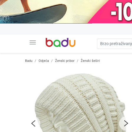
menu
Badu
Odjeća
Ženski pribor
Ženski šeširi