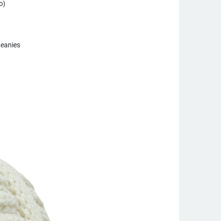
o)
Beanies