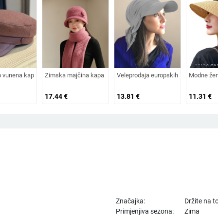
šir za sunce, šešir za odmor na plaži, šešir za sunce širokog oboda
 osmerokutni šešir za muškarce i žene, nošen unatrag s beretkom, univerzalni šeš
o vunena kapa od umjetnog krzna za jesen i zimu 2025. za žene, britanski osmerok
Zimska majčina kapa za žene srednjih i starijih godina, pleten
Veleprodaja europskih i američkih izvo
Modne žens
17.44
€
13.81
€
11.31
€
Značajka:
Držite na 
Primjenjiva sezona:
Zima