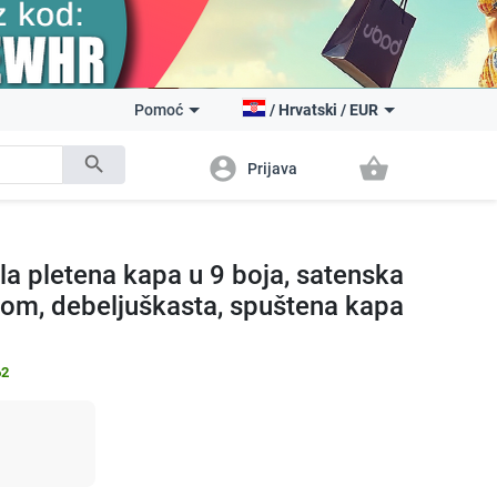
Pomoć
/
Hrvatski
/
EUR
search
account_circle
shopping_basket
Prijava
a pletena kapa u 9 boja, satenska
lom, debeljuškasta, spuštena kapa
62