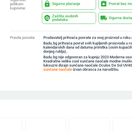
lock
assignment_return
Sigurno plaćanje
Povrat bez m
prilikom
kupovine:
Zaštita osobnih
policy
local_shipping
Sigurna dost
podataka
Pravila povrata:
Prodavatelj prihvaća povrate za ovaj proizvod u roku
Badu.bg prihvaća povrat svih kupljenih proizvoda u r
kalendarskih dana od datuma primitka (osim kupaćih
donjeg rublja).
Badu.bg nije odgovoran za kupnju 2023 Moderna oso
Kvadratne velike cool sunčane naočale modne muške
luksuzni dizajn sunčane naočale Oculos De Sol UV4
sunčane naočale
izvan obrasca za narudžbu.