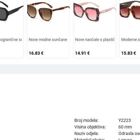
sportove na otvorenom, sunčane naočale za plažu, naočale za ribolov, sunčane
 američkom stilu, čvrsti okvir, moderne retro okrugle metalne ručke, nove žensk
ogranične sunčane naočale s dvostrukim mostom nepravilnog oblika, europski i
Nove modne sunčane naočale 2026. s okvirom u obliku mačke i 
Nove naočale s plastičnim okvirom, e
Moderne su
16.83
€
14.91
€
15.83
€
Broj modela:
Y2223
Visina objektiva:
60 mm
Naziv odjela:
Odrasla o
Materijal okvira:
Legura