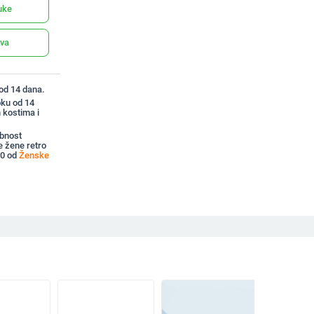
uke
ava
 od 14 dana.
oku od 14
 kostima i
bnost
 žene retro
00 od
Ženske