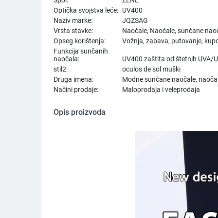
Optička svojstva leće:
UV400
Naziv marke:
JQZSAG
Vrsta stavke:
Naočale, Naočale, sunčane nao
Opseg korištenja:
Vožnja, zabava, putovanje, kupo
Funkcija sunčanih
naočala:
UV400 zaštita od štetnih UVA/
stil2:
oculos de sol muški
Druga imena:
Modne sunčane naočale, naočal
Načini prodaje:
Maloprodaja i veleprodaja
Opis proizvoda