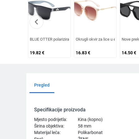
chevron_left
BLUE OTTER polarizirane sunčane naočale, sunčane naočale za 
Okrugli okvir za lice u europskom i
Nove prek
19.82
€
16.83
€
14.50
€
Pregled
Specifikacije proizvoda
Mjesto podrijetla:
Kina (kopno)
Širina objektiva:
58 mm
Materijal leća:
Polikarbonat
Spol:
ŽENE