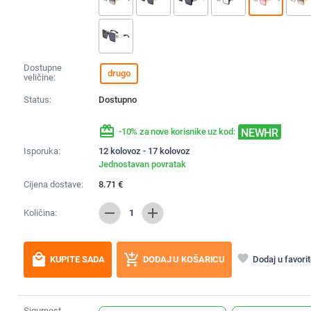
Dostupne
drugo
veličine:
Status:
Dostupno
redeem
NEWHR
-10% za nove korisnike uz kod:
Isporuka:
12 kolovoz - 17 kolovoz
Jednostavan povratak
Cijena dostave:
8.71
€
remove
add
Količina:
1
local_mall
add_shopping_cart
favorite
Dodaj u favori
KUPITE SADA
DODAJ U KOŠARICU
Sigurnost