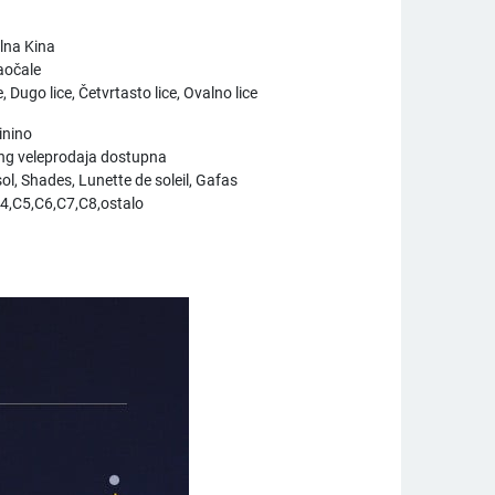
lna Kina
aočale
, Dugo lice, Četvrtasto lice, Ovalno lice
inino
ng veleprodaja dostupna
ol, Shades, Lunette de soleil, Gafas
4,C5,C6,C7,C8,ostalo