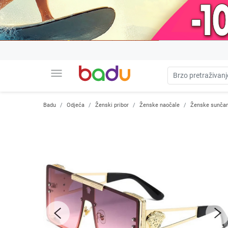
menu
Badu
Odjeća
Ženski pribor
Ženske naočale
Ženske sunčan