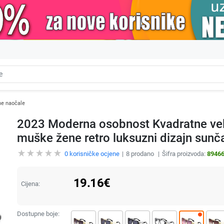
e naočale
2023 Moderna osobnost Kvadratne ve
muške žene retro luksuzni dizajn sun
0
korisničke ocjene
8
prodano
Šifra proizvoda:
8946
19.16
€
Cijena:
Dostupne boje: