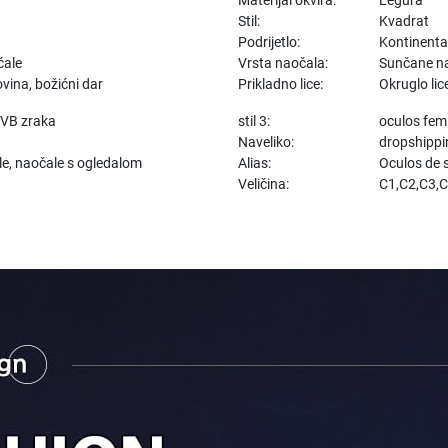
Stil:
Kvadrat
Podrijetlo:
Kontinenta
čale
Vrsta naočala:
Sunčane n
vina, božićni dar
Prikladno lice:
Okruglo lice
UVB zraka
stil 3:
oculos fem
Naveliko:
dropshippi
e, naočale s ogledalom
Alias:
Oculos de s
Veličina:
C1,C2,C3,C