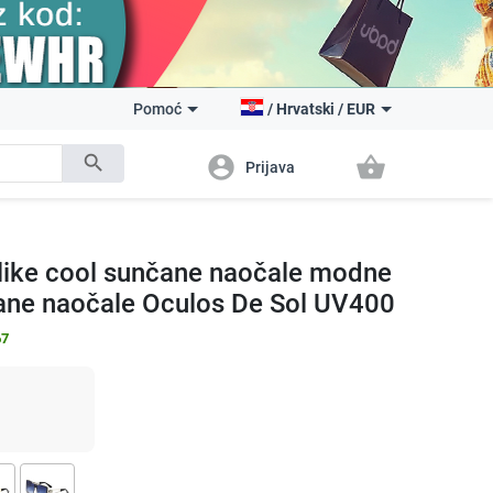
Pomoć
/
Hrvatski
/
EUR
search
account_circle
shopping_basket
Prijava
like cool sunčane naočale modne
čane naočale Oculos De Sol UV400
67