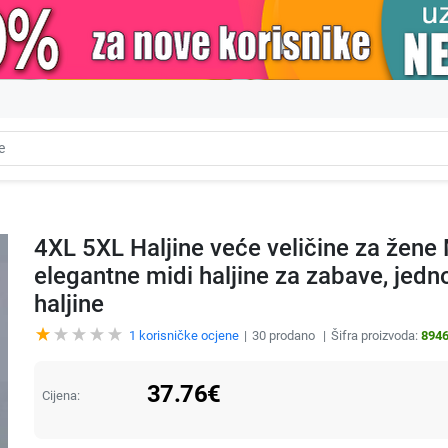
4XL 5XL Haljine veće veličine za žene
elegantne midi haljine za zabave, jed
haljine
1
korisničke ocjene
30
prodano
Šifra proizvoda:
894
37.76
€
Cijena: