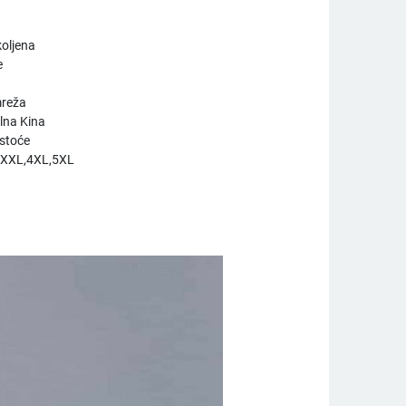
koljena
e
mreža
lna Kina
rstoće
XXXL,4XL,5XL