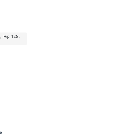
Hip:
126
te