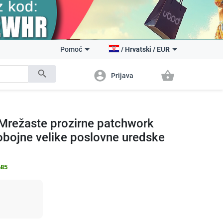
Pomoć
/
Hrvatski
/
EUR
search
account_circle
shopping_basket
Prijava
 Mrežaste prozirne patchwork
nobojne velike poslovne uredske
685