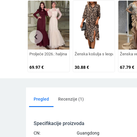
chevron_left
Proljeće 2026.: haljina s franuskog stila s vezanjem na vratu, d
Ženska košulja s leopard printom, e
Ženska ve
69.97
€
30.88
€
67.79
€
Pregled
Recenzije (1)
Specifikacije proizvoda
CN:
Guangdong