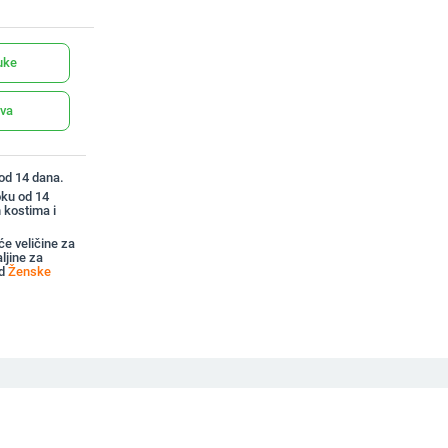
uke
ava
 od 14 dana.
oku od 14
 kostima i
e veličine za
ljine za
od
Ženske