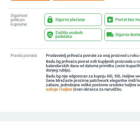
Sigurnost
lock
assignment_return
Sigurno plaćanje
Povrat bez m
prilikom
kupovine:
Zaštita osobnih
policy
local_shipping
Sigurna dost
podataka
Pravila povrata:
Prodavatelj prihvaća povrate za ovaj proizvod u roku
Badu.bg prihvaća povrat svih kupljenih proizvoda u r
kalendarskih dana od datuma primitka (osim kupaćih
donjeg rublja).
Badu.bg nije odgovoran za kupnju 4XL 5XL Haljine već
žene Mrežaste prozirne patchwork elegantne midi ha
zabave, jednobojne velike poslovne uredske haljine 
suknje i haljine
izvan obrasca za narudžbu.