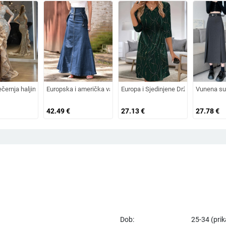
ugi rukavi, suženi struk, duga suknja
uropska i američka vanjska trgovina, tkana haljina s rukavima i sedam točaka, 
černja haljina s dugim rukavima, visokim strukom, duga suknja, metalni sprej ma
Europska i američka vanjska trgovina ženska suknja Amazon A
Europa i Sjedinjene Države prekogra
Vunena suk
42.49
€
27.13
€
27.78
€
Dob:
25-34 (prik