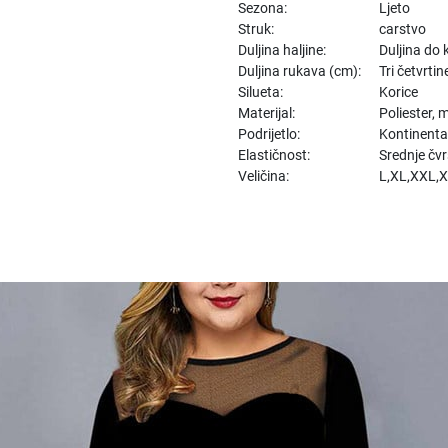
Sezona:
Ljeto
Struk:
carstvo
Duljina haljine:
Duljina do 
Duljina rukava (cm):
Tri četvrtin
Silueta:
Korice
Materijal:
Poliester, 
Podrijetlo:
Kontinenta
Elastičnost:
Srednje čv
Veličina:
L,XL,XXL,