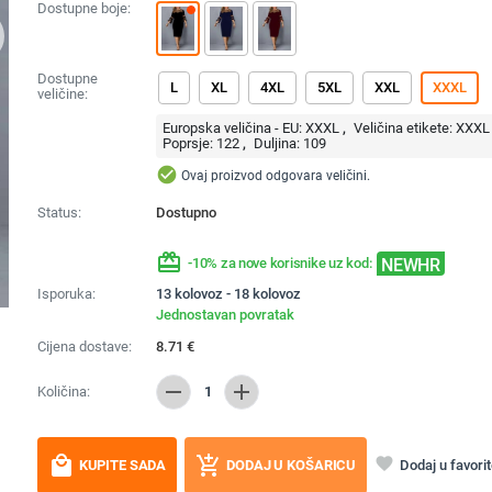
Dostupne boje:
Dostupne
L
XL
4XL
5XL
XXL
XXXL
veličine:
Europska veličina - EU:
XXXL
Veličina etikete:
XXXL
Poprsje:
122
Duljina:
109
check_circle
Ovaj proizvod odgovara veličini.
Status:
Dostupno
redeem
NEWHR
-10% za nove korisnike uz kod:
Isporuka:
13 kolovoz - 18 kolovoz
Jednostavan povratak
Cijena dostave:
8.71
€
remove
add
Količina:
1
local_mall
add_shopping_cart
favorite
Dodaj u favori
KUPITE SADA
DODAJ U KOŠARICU