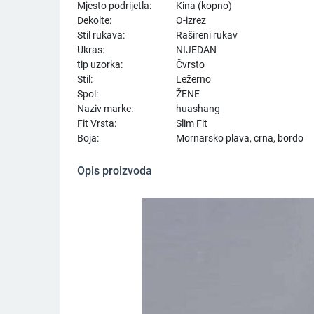
Mjesto podrijetla:
Kina (kopno)
Dekolte:
O-izrez
Stil rukava:
Rašireni rukav
Ukras:
NIJEDAN
tip uzorka:
Čvrsto
Stil:
Ležerno
Spol:
ŽENE
Naziv marke:
huashang
Fit Vrsta:
Slim Fit
Boja:
Mornarsko plava, crna, bordo
Opis proizvoda