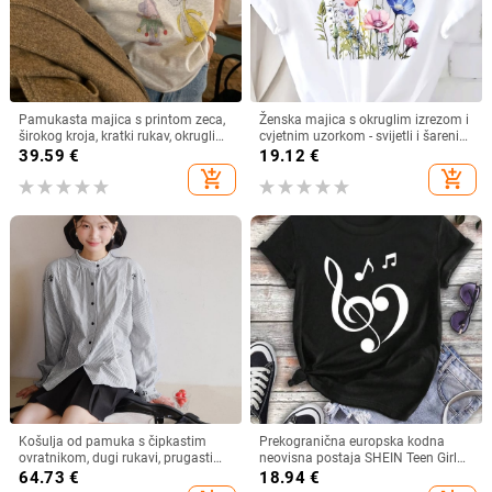
Pamukasta majica s printom zeca,
Ženska majica s okruglim izrezom i
širokog kroja, kratki rukav, okrugli
cvjetnim uzorkom - svijetli i šareni
izrez, proljeće/ljeto 2025
cvjetni uzorak, prozračna rastezljiva
39.59
€
19.12
€
tkanina, periva u perilici rublja
add_shopping_cart
add_shopping_cart
Košulja od pamuka s čipkastim
Prekogranična europska kodna
ovratnikom, dugi rukavi, prugasti
neovisna postaja SHEIN Teen Girl
uzorak
Music Festival Casual Short Sl
64.73
€
18.94
€