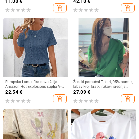
ultra kratka duljina, street hipster
rukav, zimski osnovni sloj
11.00
€
42.10
€
stil
add_shopping_cart
add_shopping_cart
Europska i američka nova želja
Ženski pamučni T-shirt, 95% pamuk,
Amazon Hot Explosions šuplja V-
labav kroj, kratki rukavi, srednja
izrez kratkih rukava s uskim
duljina, okrugli izrez
22.54
€
27.09
€
rukavima i šišmiš rukavima, nova
add_shopping_cart
add_shopping_cart
majica