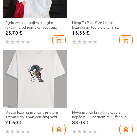
Bijela ženska majica s dugim
Heng Tu Plus-Size ženski
rukavima od pamuka, udoban
bezrukavni top s digitalnim
slobodan kroj, za jesen-zimu 2025
životinjskim printom, poliester,
25.70
€
16.36
€
okrugli izrez, slobodan kroj, ljeto
add_shopping_cart
add_shopping_cart
Muška ležerna majica s printom
Nova majica kratkih rukava s
Astronauta u pobjedničkoj pozi
kopčom u kineskom stilu, ženska,
ljeto 2024., nova zelena majica
21.60
€
33.08
€
kratkih rukava u kineskom stilu,
add_shopping_cart
add_shopping_cart
Design Sense Top