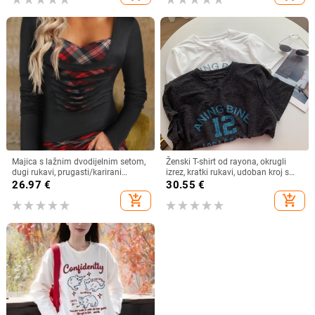
Majica s lažnim dvodijelnim setom,
Ženski T-shirt od rayona, okrugli
dugi rukavi, prugasti/karirani
izrez, kratki rukavi, udoban kroj s
uzorak, tkanina od pamuk-
printom slova
26.97
€
30.55
€
mešavine (30–50% pamuka)
add_shopping_cart
add_shopping_cart