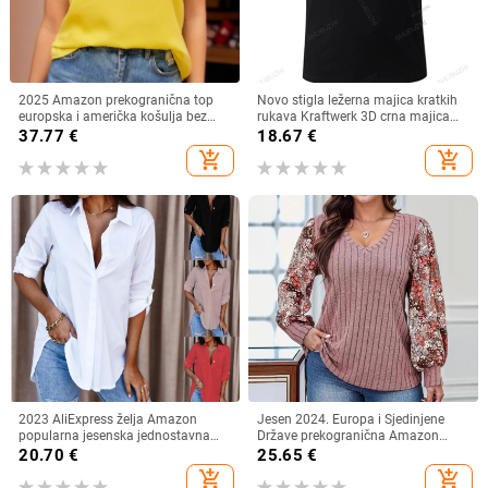
2025 Amazon prekogranična top
Novo stigla ležerna majica kratkih
europska i američka košulja bez
rukava Kraftwerk 3D crna majica
rukava s okruglim izrezom,
Electro
37.77
€
18.67
€
nabranim rukavima, elegantna
add_shopping_cart
add_shopping_cart
ženska košulja
2023 AliExpress želja Amazon
Jesen 2024. Europa i Sjedinjene
popularna jesenska jednostavna
Države prekogranična Amazon
ženska košulja dugih rukava s V-
neovisna postaja nova ženska
20.70
€
25.65
€
izrezom i gumbima
modna majica s cvjetnim printom i
add_shopping_cart
add_shopping_cart
rukavima za lampione