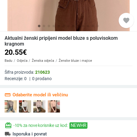
favorite
Aktualni ženski pripijeni model bluze s poluvisokom
kragnom
20.55
€
Badu
Odjeća
Ženska odjeća
Ženske bluze i majice
Šifra proizvoda:
210623
Recenzije:
0
|
0
prodano
straighten
Odaberite model ili veličinu
redeem
NEWHR
-10% za nove korisnike uz kod:
local_shipping
Isporuka i povrat