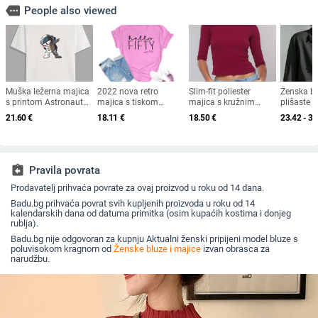
more
People also viewed
Muška ležerna majica
2022 nova retro
Slim-fit poliester
Ženska b
s printom Astronauta
majica s tiskom
majica s kružnim
plišaste
u pobjedničkoj pozi
engleskih slova –
izrezom, kratka
šifona, du
21.60
€
18.11
€
18.50
€
23.42 - 33
kratkih rukava –
duljina, izvezen detalj,
profesiona
unisex – gradski stil –
jednobojna
crnoj ili bi
europska veličina
assignment_return
Pravila povrata
Prodavatelj prihvaća povrate za ovaj proizvod u roku od 14 dana.
Badu.bg prihvaća povrat svih kupljenih proizvoda u roku od 14
kalendarskih dana od datuma primitka (osim kupaćih kostima i donjeg
rublja).
Badu.bg nije odgovoran za kupnju Aktualni ženski pripijeni model bluze s
poluvisokom kragnom od
Ženske bluze i majice
izvan obrasca za
narudžbu.