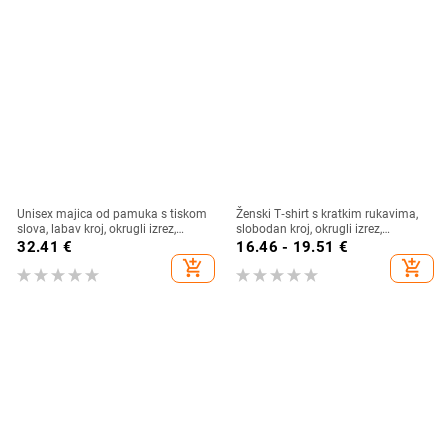
Unisex majica od pamuka s tiskom
Ženski T‑shirt s kratkim rukavima,
slova, labav kroj, okrugli izrez,
slobodan kroj, okrugli izrez,
japansko-korejski opušten stil,
kreativni uzorak, ljeto 2023
32.41
€
16.46 - 19.51
€
proljeće 2025
add_shopping_cart
add_shopping_cart