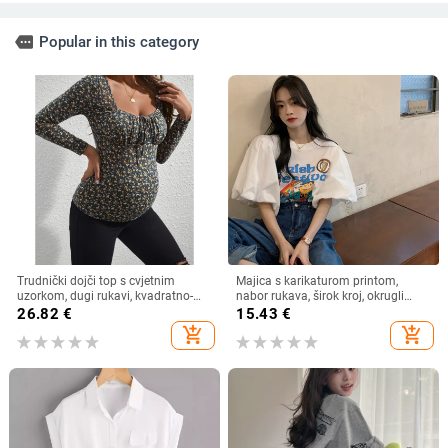
more
Popular in this category
Trudnički dojči top s cvjetnim
Majica s karikaturom printom,
uzorkom, dugi rukavi, kvadratno-
nabor rukava, širok kroj, okrugli
okrugli izrez, uski kroj, poliester s
izrez
26.82
€
15.43
€
elastanom
add_shopping_cart
add_shopping_cart