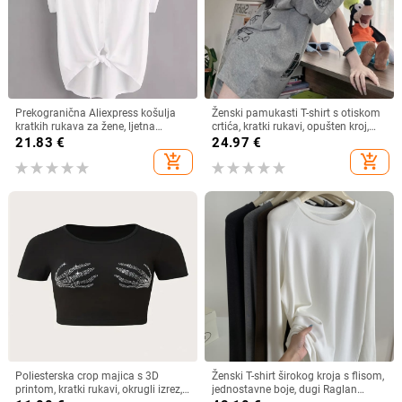
Prekogranična Aliexpress košulja
Ženski pamukasti T-shirt s otiskom
kratkih rukava za žene, ljetna
crtića, kratki rukavi, opušten kroj,
lagana, čista boja, svestrana,
srednja duljina
21.83
€
24.97
€
ležerna, široka
add_shopping_cart
add_shopping_cart
Poliesterska crop majica s 3D
Ženski T-shirt širokog kroja s flisom,
printom, kratki rukavi, okrugli izrez,
jednostavne boje, dugi Raglan