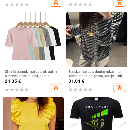
add_shopping_cart
add_shopping_cart
Slim-fit pamuk majica s okruglim
Ženska majica s dugim rukavima i
izrezom, kratki rukavi, pamuk-
kontrastnim prugama, korejski stil,
elastan mješavina (80–90% pamuk,
široki kroj, okrugli izrez
21.35
€
31.01
€
<30% elastan) – Ljeto 2025
add_shopping_cart
add_shopping_cart