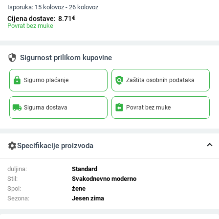
Isporuka:
15 kolovoz - 26 kolovoz
€
Cijena dostave:
8.71
Povrat bez muke
security
Sigurnost prilikom kupovine
lock
policy
Sigurno plaćanje
Zaštita osobnih podataka
local_shipping
assignment_return
Sigurna dostava
Povrat bez muke
settings
Specifikacije proizvoda
duljina:
Standard
Stil:
Svakodnevno moderno
Spol:
žene
Sezona:
Jesen zima