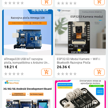
add_shopping_cart
add_shopping_cart
ATmega328 USB IoT razvojna
ESP32-S3 Modul Kamere – WiFi i
ploča, kompatibilna s Arduino Uno
Bluetooth Razvojna Ploča
R3 — IP20, za ugrađeni razvoj
18.21
€
26.36
€
add_shopping_cart
add_shopping_cart