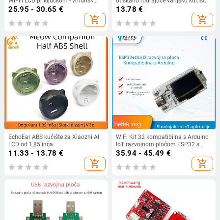
WiFi i LCD priključkom - vrhunski
otiskano rotirajuće vanjsko kućište
model (ESP32-AI, glasovni chat,
za mačku, LCD-kompatibilno
25.95 - 30.65
€
13.78
€
WiFi, LCD priključak)
add_shopping_cart
add_shopping_cart
EchoEar ABS kućište za Xiaozhi AI
WiFi Kit 32 kompatibilna s Arduino
LCD od 1,85 inča
IoT razvojnom pločom ESP32 s
Bluetoothom i OLED zaslonom
11.33 - 13.78
€
35.94 - 45.49
€
add_shopping_cart
add_shopping_cart