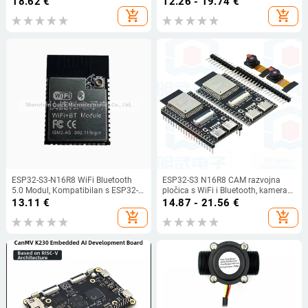
18.62
€
12.26 - 19.74
€
V3
add_shopping_cart
add_shopping_cart
ESP32-S3-N16R8 WiFi Bluetooth
ESP32-S3 N16R8 CAM razvojna
5.0 Modul, Kompatibilan s ESP32-
pločica s WiFi i Bluetooth, kamera
S3-1-N16R8
OV3660/5640
13.11
€
14.87 - 21.56
€
add_shopping_cart
add_shopping_cart