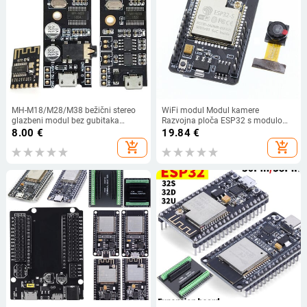
MH-M18/M28/M38 bežični stereo
WiFi modul Modul kamere
glazbeni modul bez gubitaka
Razvojna ploča ESP32 s modulom
Bluetooth-kompatibilan audio
kamere za Arduino Podrška Smart
8.00
€
19.84
€
modul HiFi DIY komplet za
Config
add_shopping_cart
add_shopping_cart
modifikaciju