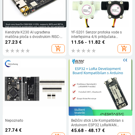
Kendryte K230 AI ugrađena
YF-S201 Senzor protoka vode s
matična ploča s dvostrukim RISC-V
interfejsima 4/6 priključaka
jezgrama i modulom za
G1/2/3/4 za bojler vode i dozator,
27.23
€
11.56 - 11.82
€
prepoznavanje slika, Linux
Hallov efekt
add_shopping_cart
add_shopping_cart
kompatibilan.
Nepoznato
Bežični stick Lite Kompatibilan s
Arduinom ESP32 LoRaWAN
27.74
€
protokolom WIFI Bluetooth
45.68 - 48.17
€