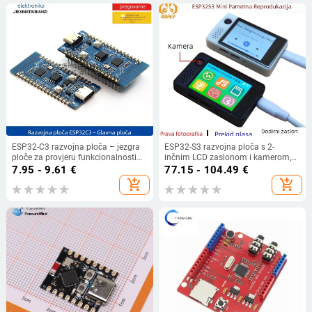
ESP32-C3 razvojna ploča – jezgra
ESP32-S3 razvojna ploča s 2-
ploče za provjeru funkcionalnosti
inčnim LCD zaslonom i kamerom,
ESP32-C3 čipa, 2,4 GHz WiFi i
model N16R8
7.95 - 9.61
€
77.15 - 104.49
€
Bluetooth modul
add_shopping_cart
add_shopping_cart