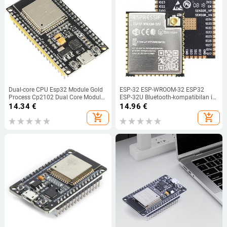
Dual-core CPU Esp32 Module Gold
ESP-32 ESP-WROOM-32 ESP32
Process Cp2102 Dual Core Module
ESP-32U Bluetooth-kompatibilan i
Auto-switch Mode Esp32
WiFi dvojezgreni CPU s niskom
14.34
€
14.96
€
Development Board Stable Usb
potrošnjom energije MCU ESP-32
add_shopping_cart
add_shopping_cart
IPEX antena