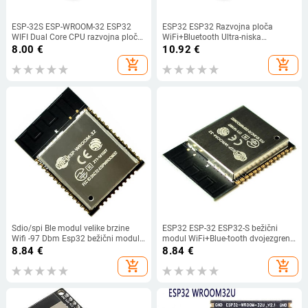
ESP-32S ESP-WROOM-32 ESP32
ESP32 ESP32 Razvojna ploča
WIFI Dual Core CPU razvojna ploča
WiFi+Bluetooth Ultra-niska
802.11b/g Wi Fi BT modul ultra-
potrošnja energije Dual Core ESP-
8.00
€
10.92
€
niska potrošnja energije
32 ESP-32S ESP 32 Slično ESP8266
add_shopping_cart
add_shopping_cart
Sdio/spi Ble modul velike brzine
ESP32 ESP-32 ESP32-S bežični
Wifi -97 Dbm Esp32 bežični modul
modul WiFi+Blue-tooth dvojezgreni
niskošumni bežični modul
CPU dvostruki antenski modul
8.84
€
8.84
€
dvojezgreni Mcu modul 4mb za
ESP32 serijski u WiFi modul crni
add_shopping_cart
add_shopping_cart
Esp-32s