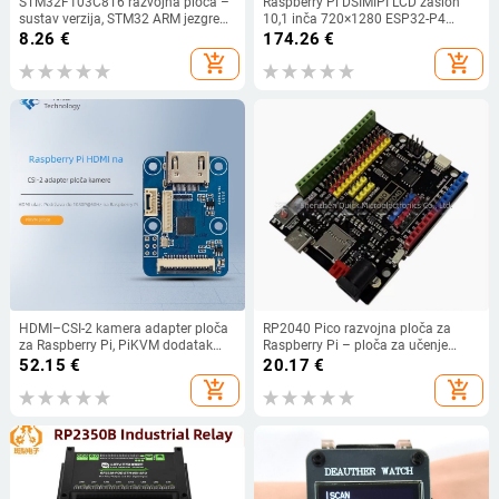
STM32F103C8T6 razvojna ploča –
Raspberry Pi DSIMIPI LCD zaslon
sustav verzija, STM32 ARM jezgrena
10,1 inča 720×1280 ESP32-P4
ploča za obrazovanje, IP20,
Luckfox Lyra/Omni
8.26
€
174.26
€
TSCINBUNY
add_shopping_cart
add_shopping_cart
HDMI–CSI-2 kamera adapter ploča
RP2040 Pico razvojna ploča za
za Raspberry Pi, PiKVM dodatak
Raspberry Pi – ploča za učenje
TC358743XBG rješenje
programiranja i središnji upravljač
52.15
€
20.17
€
add_shopping_cart
add_shopping_cart