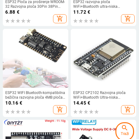
ESP32 Ploča za proširenje WROOM-
ESP32 razvojna ploča
32 Razvojna ploča 30Pin 38Pin
WiFi+Bluetooth ultra-niska
Type-C USB WiFi+Bluetooth Dual
potrošnja energije Dual Core ESP-
6.88
€
11.72
€
Core Ploča za proširenje Ultra-Low
32S ESP32-WROOM-32D/32U ESP
add_shopping_cart
add_shopping_cart
Power
32 ploča za proširenje
ESP32 WIFI Bluetooth-kompatibilna
ESP32 CP2102 Razvojna ploča
bežična razvojna ploča 4MB ploča
WiFi+Bluetooth Ultra-niska
razvojnog modula MicroPython za
potrošnja energije Dual Core ESP-
10.16
€
14.45
€
Arduino
32 ESP-32S ESP 32 Video
add_shopping_cart
add_shopping_cart
search
Traži