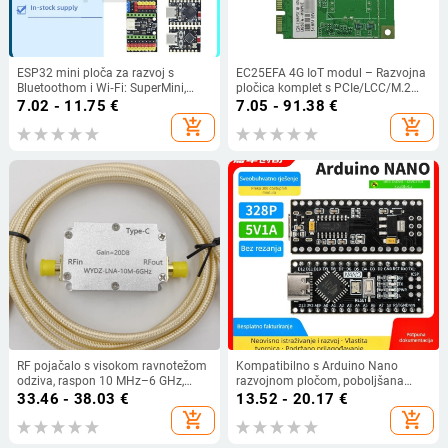
ESP32 mini ploča za razvoj s
EC25EFA 4G IoT modul – Razvojna
Bluetoothom i Wi‑Fi: SuperMini,
pločica komplet s PCIe/LCC/M.2
ZERO IoT S3, C3, C6, H2
sučeljima, Feihong
7.02 - 11.75
€
7.05 - 91.38
€
add_shopping_cart
add_shopping_cart
RF pojačalo s visokom ravnotežom
Kompatibilno s Arduino Nano
odziva, raspon 10 MHz–6 GHz,
razvojnom pločom, poboljšana
dobitak 10/20/30/40 dB, za
verzija ATmega328P
33.46 - 38.03
€
13.52 - 20.17
€
prijenos ili primanje signala
mikrokontrolera, ploča za
add_shopping_cart
add_shopping_cart
početničko programiranje