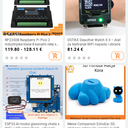
RP2350B Raspberry Pi Pico 2
DSTIKE Deauther Watch X II – Alat
industrijske klase 8-kanalni relej s
za testiranje WiFi napada i obrane
RS485 digitalnim ulazom i mrežnim
119.80 - 128.11
€
81.24
€
sučeljem
add_shopping_cart
add_shopping_cart
ESP32-AI modul glasovnog chata s
Meow Companion EchoEar 3D-