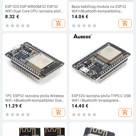
ESP-32S ESP-WROOM-32 ESP32
Baza bežičnog modula na ESP32
WIFI Dual Core CPU razvojna ploča
WiFi+Bluetooth-kompatibilnoj
802.11b/g Wi Fi BT modul ultra-
dvojezgrenoj CPU razvojnoj ploči
8.32
€
14.06
€
niska potrošnja energije
Niska potrošnja energije
add_shopping_cart
add_shopping_cart
1PC ESP32 razvojna ploča Wireless
ESP32S razvojna ploča TYPE-C USB
WiFi +Bluetooth-kompatibilan Dual
WiFi i Bluetooth dvojezgrena
Core CP2104 2.4GHz RF ESP32
iznimno niska snaga ESP32-
11.29
€
14.40
€
1PC razvojna ploča 3.3V 2023
DevKitC-32 ESP-WROOM-32 ploča
add_shopping_cart
add_shopping_cart
za proširenje