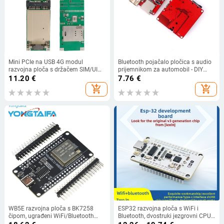
Mini PCIe na USB 4G modul
Bluetooth pojačalo pločica s audio
razvojna ploča s držačem SIM/UIM
prijemnikom za automobil - DIY
kartice
MP3 pločica
11.20
€
7.76
€
add_shopping_cart
add_shopping_cart
WB5E razvojna ploča s BK7258
ESP32 razvojna ploča s WiFi i
čipom, ugrađeni WiFi/Bluetooth
Bluetooth, dvostruki jezgrovni CPU,
modul, Arduino kompatibilna
ESP32-DevKit-32E osnovna ploča