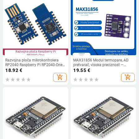
Razvojna ploča mikrokontrolera
MAX31856 Modul termopare, AD
RP2040 Raspberry Pi RP2040-One
pretvarač, visoka preciznost —
dvostruki procesor Python/C
univerzalna MCU razvojna ploča
18.92
€
19.55
€
add_shopping_cart
add_shopping_cart