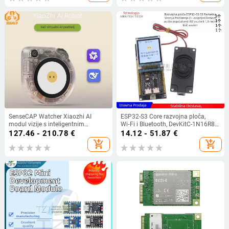
SenseCAP Watcher Xiaozhi AI
ESP32-S3 Core razvojna ploča,
modul vizije s inteligentnim
Wi‑Fi i Bluetooth, DevKitC-1N16R8
glasovnim asistentom
Xiaozhi AI glasovni modul
127.46 - 210.78
€
14.12 - 51.87
€
add_shopping_cart
add_shopping_cart