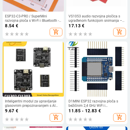
ESP32-C3-PRO / SuperMini
VS1053 audio razvojna pločica s
razvojna ploča s Wi-Fi i Bluetooth -
ugrađenom funkcijom snimanja –
modul za programiranje i učenje
Model VS1053, Marka Yixinsheng
8.54
€
17.13
€
upravljanja (bez lemljenja)
add_shopping_cart
add_shopping_cart
Inteligentni modul za upravljanje
D1MINI ESP32 razvojna ploča s
glasovnim prepoznavanjem s AI
bežičnim 2,4 GHz WiFi i
offline prepoznavanjem, razvojna
Bluetoothom, dvojezgreni CPU
9.67
€
11.85 - 12.83
€
ploča za lokalnu implementaciju
add_shopping_cart
add_shopping_cart
(miš model)