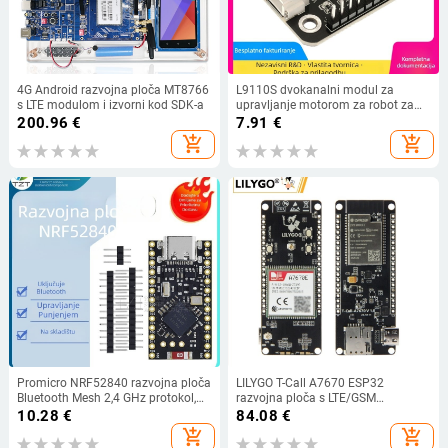
4G Android razvojna ploča MT8766
L9110S dvokanalni modul za
s LTE modulom i izvorni kod SDK-a
upravljanje motorom za robot za
praćenje linije, kompatibilan s
200.96
€
7.91
€
Arduino senzor kitom (HS-F09A:
add_shopping_cart
add_shopping_cart
jednosmjerbeni visokorezni okidač;
dvostruki pogon motora; radna
temperatura 30)
Promicro NRF52840 razvojna ploča
LILYGO T-Call A7670 ESP32
Bluetooth Mesh 2,4 GHz protokol,
razvojna ploča s LTE/GSM
NRF52840 čip, bežični Bluetooth
modulom A7670E, 4G/2G
10.28
€
84.08
€
modul
add_shopping_cart
add_shopping_cart