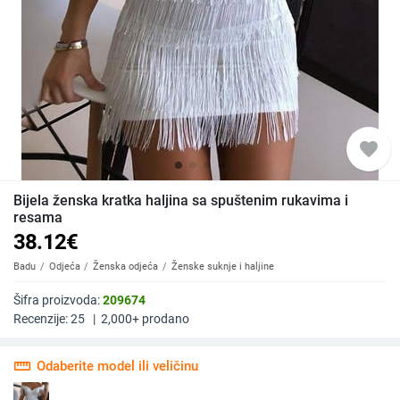
favorite
Bijela ženska kratka haljina sa spuštenim rukavima i
resama
38.12
€
Badu
Odjeća
Ženska odjeća
Ženske suknje i haljine
Šifra proizvoda:
209674
Recenzije:
25
|
2,000+
prodano
straighten
Odaberite model ili veličinu