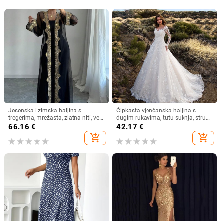
Jesenska i zimska haljina s
Čipkasta vjenčanska haljina s
tregerima, mrežasta, zlatna niti, vez,
dugim rukavima, tutu suknja, struk
jakna, kardigan, dvodijelna haljina,
u sredini
66.16
€
42.17
€
duga haljina za muslimane
add_shopping_cart
add_shopping_cart