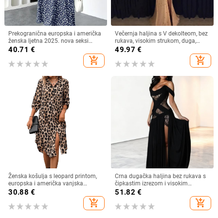
Prekogranična europska i američka
Večernja haljina s V dekolteom, bez
ženska ljetna 2025. nova seksi
rukava, visokim strukom, duga,
haljina s V-izrezom i kratkim
swing kroj, poliester, zip
40.71
€
49.97
€
rukavima s uskim strukom i
add_shopping_cart
add_shopping_cart
cvjetnim uzorkom s Amazon
printom
Ženska košulja s leopard printom,
Crna dugačka haljina bez rukava s
europska i američka vanjska
čipkastim izrezom i visokim
trgovina, tkana haljina s rukavima i
prorezom, večernja haljina
30.88
€
51.82
€
sedam točaka, široka modna
add_shopping_cart
add_shopping_cart
ženska midi haljina s razdjelnim
uzorkom