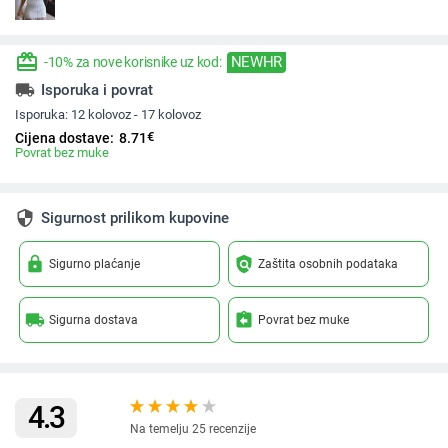
redeem
NEWHR
-10% za nove korisnike uz kod:
local_shipping
Isporuka i povrat
Isporuka:
12 kolovoz - 17 kolovoz
€
Cijena dostave:
8.71
Povrat bez muke
security
Sigurnost prilikom kupovine
lock
policy
Sigurno plaćanje
Zaštita osobnih podataka
local_shipping
assignment_return
Sigurna dostava
Povrat bez muke
4.3
Na temelju 25 recenzije