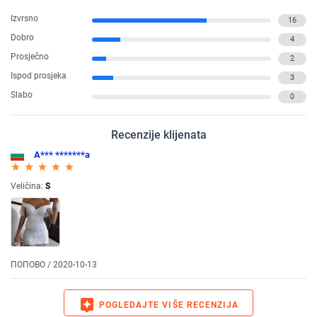
Izvrsno
16
Dobro
4
Prosječno
2
Ispod prosjeka
3
Slabo
0
Recenzije klijenata
А*** *******а
star_rate
star_rate
star_rate
star_rate
star_rate
Veličina:
S
ПОПОВО / 2020-10-13
assistant
POGLEDAJTE VIŠE RECENZIJA