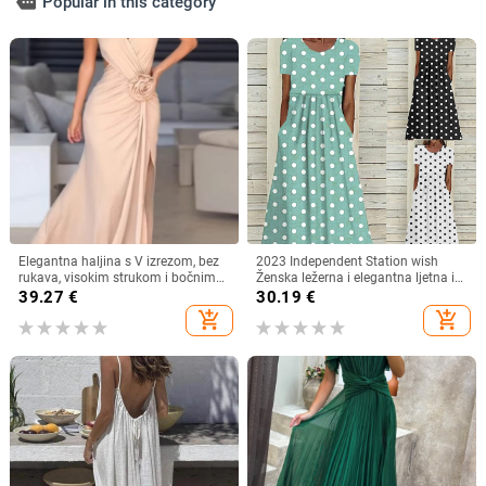
more
Popular in this category
Elegantna haljina s V izrezom, bez
2023 Independent Station wish
rukava, visokim strukom i bočnim
Ženska ležerna i elegantna ljetna i
prorezom, od poliestera s
jesenska nova haljina s printom i
39.27
€
30.19
€
elastanom
točkicama, okruglim izrezom,
add_shopping_cart
add_shopping_cart
kratkih rukava i strukom