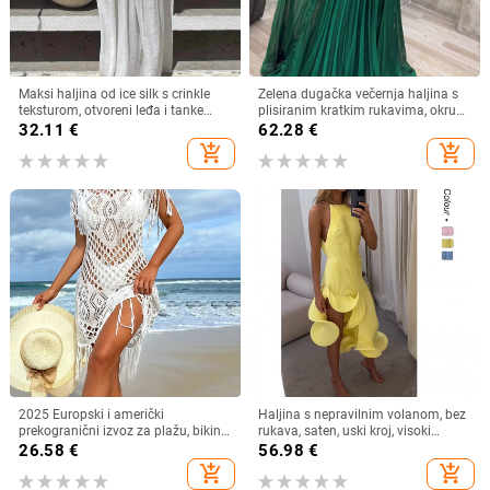
Maksi haljina od ice silk s crinkle
Zelena dugačka večernja haljina s
teksturom, otvoreni leđa i tanke
plisiranim kratkim rukavima, okrugli
naramenice, plisirana
izrez, A-linija
32.11
€
62.28
€
add_shopping_cart
add_shopping_cart
2025 Europski i američki
Haljina s nepravilnim volanom, bez
prekogranični izvoz za plažu, bikini
rukava, saten, uski kroj, visoki
kupaći kostim s resicama, čista
ovratnik
26.58
€
56.98
€
boja, haljina za plažu
add_shopping_cart
add_shopping_cart