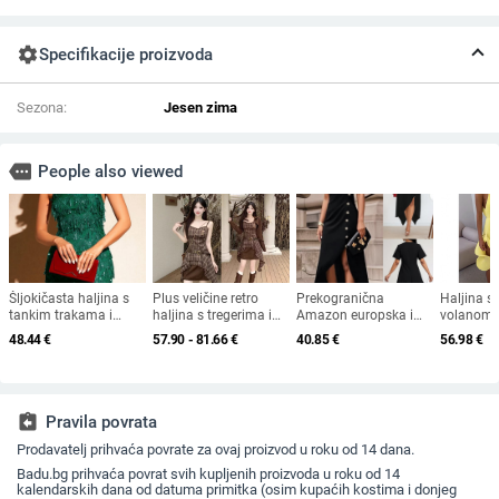
settings
Specifikacije proizvoda
Sezona:
Jesen zima
more
People also viewed
Šljokičasta haljina s
Plus veličine retro
Prekogranična
Haljina s
tankim trakama i
haljina s tregerima i
Amazon europska i
volanom, 
okruglim izrezom, midi
kompletnom bluzom s
američka ženska
saten, usk
48.44
€
57.90 - 81.66
€
40.85
€
56.98
€
duljina, zatvarač
dugim rukavima -
moda elegantna
ovratnik
proljeće 2025; TR
nepravilna haljina s
tkanina; PVC 50–70%;
ukrasom od bočnih
kineski stil; književni
gumba
retro
assignment_return
Pravila povrata
Prodavatelj prihvaća povrate za ovaj proizvod u roku od 14 dana.
Badu.bg prihvaća povrat svih kupljenih proizvoda u roku od 14
kalendarskih dana od datuma primitka (osim kupaćih kostima i donjeg