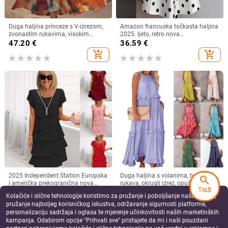
Duga haljina princeze s V-izrezom,
Amazon francuska točkasta haljina
zvonastim rukavima, visokim
2025. ljeto, retro nova
strukom, geometrijski uzorak,
temperamentna uska suknja za
47.20
€
36.59
€
poliester
žene
add_shopping_cart
add_shopping_cart
2025 Independent Station Europska
Duga haljina s volanima, bez
search
i američka prekogranična nova
rukava, okrugli izrez, opuštena linija
Traži
ljetna haljina kratkih rukava
struka, poliester‑spandeks,
26.70
€
30.15 - 33.94
€
Kolačiće i slične tehnologije koristimo za pružanje i poboljšanje naše Usluge,
okruglog izreza jednobojna ženska
jednobojna
add_shopping_cart
add_shopping_cart
pružanje najboljeg korisničkog iskustva, održavanje sigurnosti platforme,
personalizaciju sadržaja i oglasa te mjerenje učinkovitosti naših marketinških
kampanja. Odabirom opcije "Prihvati sve" pristajete da mi i naši pouzdani