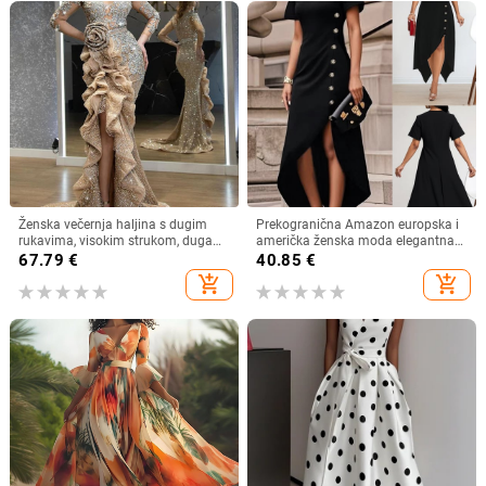
Ženska večernja haljina s dugim
Prekogranična Amazon europska i
rukavima, visokim strukom, duga
američka ženska moda elegantna
suknja, metalni sprej materijal,
nepravilna haljina s ukrasom od
67.79
€
40.85
€
poliester 95%+
bočnih gumba
add_shopping_cart
add_shopping_cart