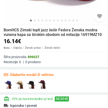
favorite
BomHCS Zimski topli jazz šešir Fedora Ženska modna
vunena kapa sa širokim obodom od mitacije 16919MZ10
16.14
€
Badu
Odjeća
Ženski pribor
Ženski šeširi
Šifra proizvoda:
896037
Recenzije:
0
|
0
prodano
straighten
Odaberite model ili veličinu
redeem
NEWHR
-10% za nove korisnike uz kod:
local_shipping
Isporuka i povrat