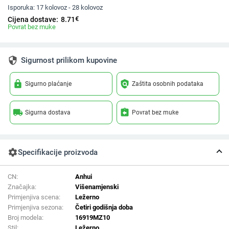
Isporuka:
17 kolovoz - 28 kolovoz
€
Cijena dostave:
8.71
Povrat bez muke
security
Sigurnost prilikom kupovine
lock
policy
Sigurno plaćanje
Zaštita osobnih podataka
local_shipping
assignment_return
Sigurna dostava
Povrat bez muke
settings
Specifikacije proizvoda
CN:
Anhui
Značajka:
Višenamjenski
Primjenjiva scena:
Ležerno
Primjenjiva sezona:
Četiri godišnja doba
Broj modela:
16919MZ10
Stil:
Ležerno