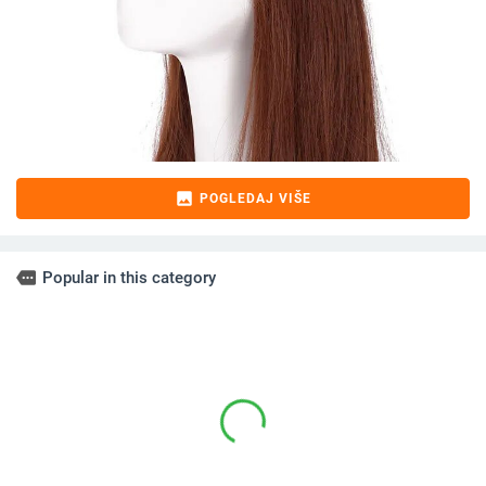
image
POGLEDAJ VIŠE
more
Popular in this category