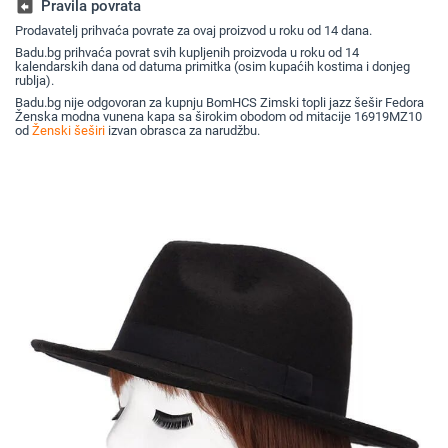
jesen i zimu
za umiva
assignment_return
Pravila povrata
Prodavatelj prihvaća povrate za ovaj proizvod u roku od 14 dana.
Badu.bg prihvaća povrat svih kupljenih proizvoda u roku od 14
kalendarskih dana od datuma primitka (osim kupaćih kostima i donjeg
rublja).
Badu.bg nije odgovoran za kupnju BomHCS Zimski topli jazz šešir Fedora
Ženska modna vunena kapa sa širokim obodom od mitacije 16919MZ10
od
Ženski šeširi
izvan obrasca za narudžbu.