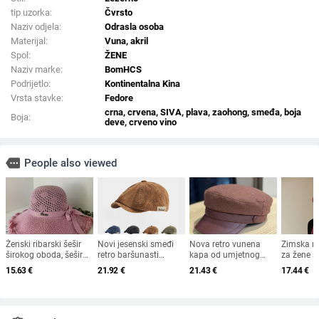
tip uzorka:
Čvrsto
Naziv odjela:
Odrasla osoba
Materijal:
Vuna, akril
Spol:
ŽENE
Naziv marke:
BomHCS
Podrijetlo:
Kontinentalna Kina
Vrsta stavke:
Fedore
crna, crvena, SIVA, plava, zaohong, smeđa, boja
Boja:
deve, crveno vino
more
People also viewed
Ženski ribarski šešir
Novi jesenski smeđi
Nova retro vunena
Zimska m
širokog oboda, šešir
retro baršunasti
kapa od umjetnog
za žene sr
za sunce, pleteni šešir
osmerokutni šešir za
krzna za jesen i zimu
starijih g
15.63
€
21.92
€
21.43
€
17.44
€
za sunce, šešir za
muškarce i žene,
2025. za žene,
od zečjeg
odmor na plaži, šešir
nošen unatrag s
britanski osmerokutni
otporna n
za sunce širokog
beretkom, univerzalni
ravni cilindar za
topla, vu
oboda
šešir u jednoj boji za
književna putovanja
plus bar