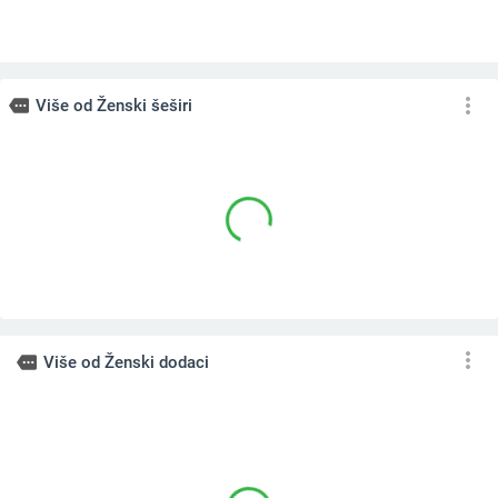
more_vert
more
Više od Ženski šeširi
more_vert
more
Više od Ženski dodaci