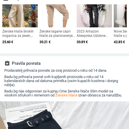
Ženske hlače širokih
Ženske lagane capri
2023 Amazon
Nove žens
nogavica za jesen,
hlače za planinarenje
Aliexpress Udobne
hlače s p
jednobojne, udobne za
s 6 džepova, brzo
hlače ravnog kroja s
džepovima
25.60
€
30.21
€
30.89
€
42.85
€
svakodnevno nošenje,
suše, opuštenog kroja
niskim strukom i
modne i
s bočnim džepovima i
za aktivnosti na
printom, stilske,
prekogra
elastičnim pojasom,
otvorenom
svestrane, ležerne i
pamukova smjesa
rastezljive za rad
assignment_return
Pravila povrata
Prodavatelj prihvaća povrate za ovaj proizvod u roku od 14 dana.
Badu.bg prihvaća povrat svih kupljenih proizvoda u roku od 14
kalendarskih dana od datuma primitka (osim kupaćih kostima i donjeg
rublja).
Badu.bg nije odgovoran za kupnju Crne ženske hlače Slim model sa
visokim strukom i remenom od
Ženske hlače
izvan obrasca za narudžbu.