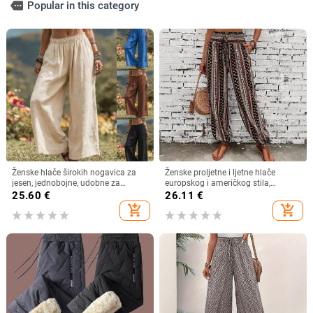
more
Popular in this category
Ženske hlače širokih nogavica za
Ženske proljetne i ljetne hlače
jesen, jednobojne, udobne za
europskog i američkog stila,
svakodnevno nošenje, s bočnim
boemski etnički print, široke,
25.60
€
26.11
€
džepovima i elastičnim pojasom,
slimming izgledom, drapiranjem, s
add_shopping_cart
add_shopping_cart
pamukova smjesa
elastičnim strukom, ležerne