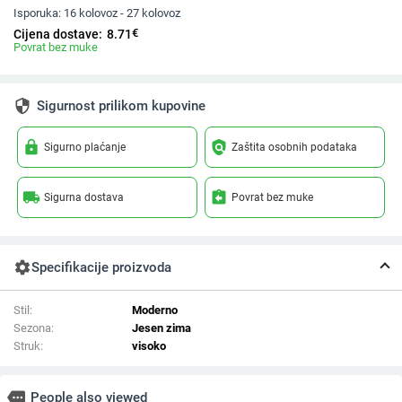
Isporuka:
16 kolovoz - 27 kolovoz
€
Cijena dostave:
8.71
Povrat bez muke
security
Sigurnost prilikom kupovine
lock
policy
Sigurno plaćanje
Zaštita osobnih podataka
local_shipping
assignment_return
Sigurna dostava
Povrat bez muke
settings
Specifikacije proizvoda
Stil:
Moderno
Sezona:
Jesen zima
Struk:
visoko
more
People also viewed