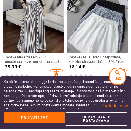
Ženske hlače za ljeto 2024.
Ženske casual šorc s džepovima,
opuštenog i ležernog stila, prugaste
visokim strukom, dužina 3/4, široki
elastične struke, široke hlače do
kroj, smjesa poliestera-spandeksa
29.39
€
18.14
€
poda koje čine da noge izgledaju
search
add_shopping_cart
add_shopping_cart
duže
Traži
Kolačiće i slične tehnologije koristimo za pružanje i poboljšanje naše Usluge,
pružanje najboljeg korisničkog iskustva, održavanje sigurnosti platforme,
personalizaciju sadržaja i oglasa te mjerenje učinkovitosti naših marketinških
kampanja. Odabirom opcije "Prihvati sve" pristajete da mi i naši pouzdani
partneri pohranjujemo kolačiće i slične tehnologije na vaš uređaj u reklamne i
Pogledaj više
analitičke svrhe. Svojim postavkama možete upravljati u bilo kojem trenutku
klikom na "Upravljanje postavkama". Za više informacija pogledajte našu
Politiku privatnosti
.
UPRAVLJANJE
PRIHVATI SVE
POSTAVKAMA