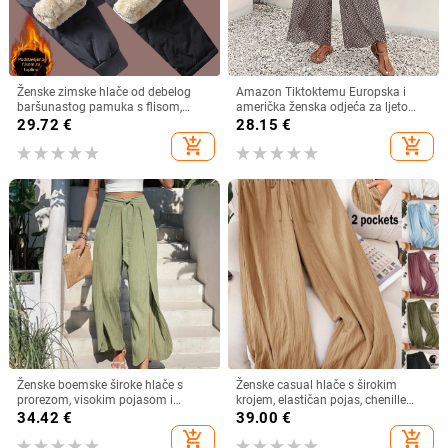
Ženske zimske hlače od debelog
Amazon Tiktoktemu Europska i
baršunastog pamuka s flisom,
američka ženska odjeća za ljeto
debele hlače, novogodišnje tople
2024., nova modna Joker cvjetna
29.72
€
28.15
€
hlače za majke srednjih godina,
suknja s bočnim prorezom i širokim
add_shopping_cart
add_shopping_cart
otporne na vjetar
nogavicama
Ženske boemske široke hlače s
Ženske casual hlače s širokim
prorezom, visokim pojasom i
krojem, elastičan pojas, chenille
remenom, proljeće-ljeto 2026
tkanina, lagana tekstura, ljeto 2025
34.42
€
39.00
€
add_shopping_cart
add_shopping_cart