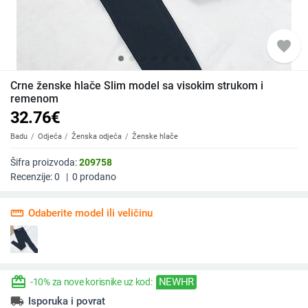
favorite
Crne ženske hlače Slim model sa visokim strukom i
remenom
32.76
€
Badu
Odjeća
Ženska odjeća
Ženske hlače
Šifra proizvoda:
209758
Recenzije:
0
|
0
prodano
straighten
Odaberite model ili veličinu
redeem
NEWHR
-10% za nove korisnike uz kod:
local_shipping
Isporuka i povrat