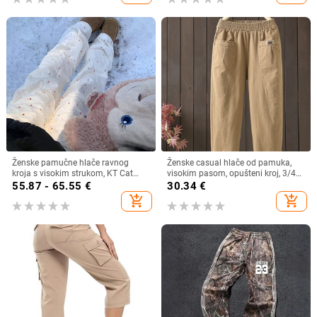
Ženske pamučne hlače ravnog
Ženske casual hlače od pamuka,
kroja s visokim strukom, KT Cat
visokim pasom, opušteni kroj, 3/4
floralni otisak, proljeće 2025
dužina, ljeto 2025
55.87 - 65.55
€
30.34
€
add_shopping_cart
add_shopping_cart