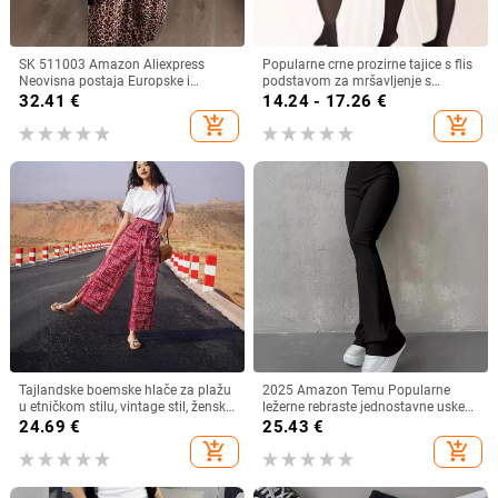
SK 511003 Amazon Aliexpress
Popularne crne prozirne tajice s flis
Neovisna postaja Europske i
podstavom za mršavljenje s
američke prekogranične ženske
jednom riječi i međunožjem, za
32.41
€
14.24 - 17.26
€
modne ležerne hlače
žene golih nogu, artefact najlonke
add_shopping_cart
add_shopping_cart
Tajlandske boemske hlače za plažu
2025 Amazon Temu Popularne
u etničkom stilu, vintage stil, ženske
ležerne rebraste jednostavne uske
hlače visokog struka i širokih
tajice čiste boje visokog struka
24.69
€
25.43
€
nogavica, ležerne hlače protiv
modne hlače
add_shopping_cart
add_shopping_cart
komaraca