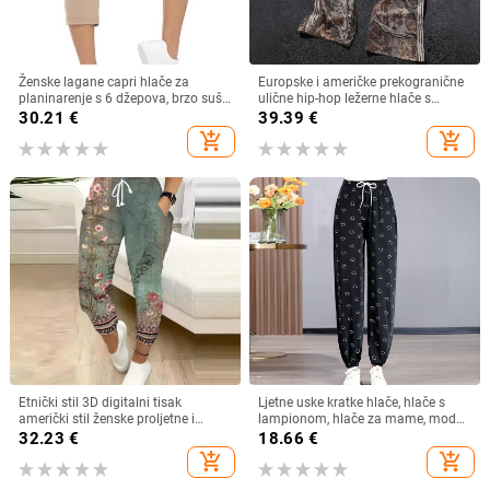
Ženske lagane capri hlače za
Europske i američke prekogranične
planinarenje s 6 džepova, brzo suše,
ulične hip-hop ležerne hlače s
opuštenog kroja za aktivnosti na
uzorkom lišća i slova, prugasti
30.21
€
39.39
€
otvorenom
dizajn, široke hlače
add_shopping_cart
add_shopping_cart
Etnički stil 3D digitalni tisak
Ljetne uske kratke hlače, hlače s
američki stil ženske proljetne i
lampionom, hlače za mame, modne
jesenske nove hlače visokog struka,
ženske uske harem hlače od ledene
32.23
€
18.66
€
ležerne sportske hlače širokih
svile, uske hlače
add_shopping_cart
add_shopping_cart
nogavica ML1