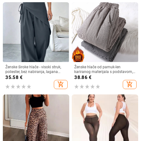
Ženske široke hlače - visoki struk,
Ženske hlače od pamuk-len
poliester, bez nabiranja, lagana
kariranog materijala s podstavom,
elastičnost (Jesen 2025)
elastičan pojas, široki kroj, dugačke,
35.58
€
38.86
€
zima 2025
add_shopping_cart
add_shopping_cart