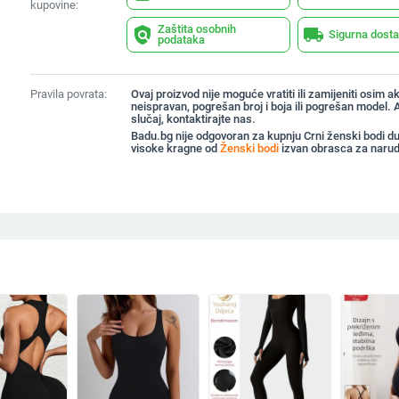
kupovine:
Zaštita osobnih
policy
local_shipping
Sigurna dost
podataka
Pravila povrata:
Ovaj proizvod nije moguće vratiti ili zamijeniti osim ak
neispravan, pogrešan broj i boja ili pogrešan model. A
slučaj, kontaktirajte nas.
Badu.bg nije odgovoran za kupnju Crni ženski bodi du
visoke kragne od
Ženski bodi
izvan obrasca za naru