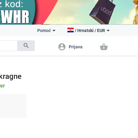
Pomoć
/
Hrvatski
/
EUR
search
account_circle
shopping_basket
Prijava
 kragne
707