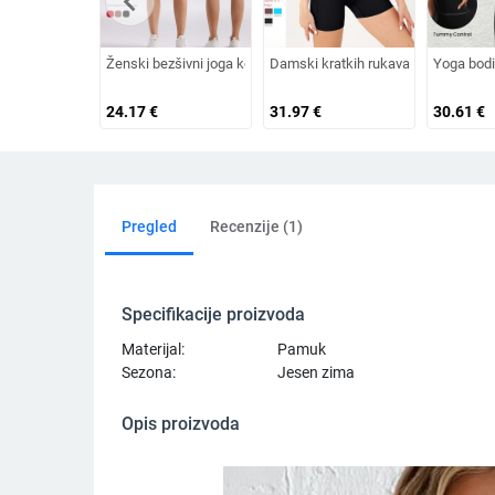
chevron_left
Ženski bezšivni joga kombinezon s prekriženim leđima, za trčan
Damski kratkih rukava s zipom joga 
Yoga bodi
24.17
€
31.97
€
30.61
€
Pregled
Recenzije (1)
Specifikacije proizvoda
Materijal:
Pamuk
Sezona:
Jesen zima
Opis proizvoda