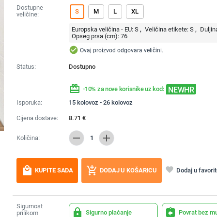
Dostupne
S
M
L
XL
veličine:
Europska veličina - EU:
S
Veličina etikete:
S
Duljin
Opseg prsa (cm):
76
check_circle
Ovaj proizvod odgovara veličini.
Status:
Dostupno
redeem
NEWHR
-10% za nove korisnike uz kod:
Isporuka:
15 kolovoz - 26 kolovoz
Cijena dostave:
8.71
€
remove
add
Količina:
1
local_mall
add_shopping_cart
favorite
Dodaj u favori
KUPITE SADA
DODAJ U KOŠARICU
Sigurnost
lock
assignment_return
Sigurno plaćanje
Povrat bez m
prilikom