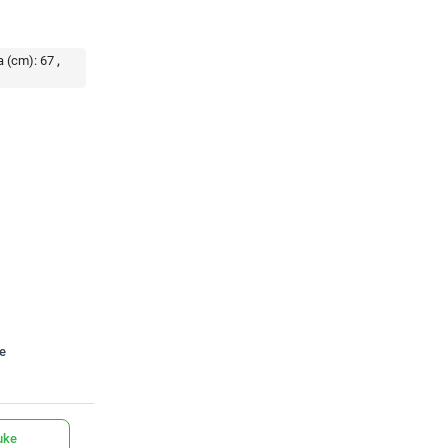
a (cm):
67
te
uke