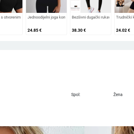
je na otvorenom, upija vlagu, 90% najlon, 10% spandeks, uklonjive jastuke za pr
kombinezon s kraćim hlačama (Super elastičan, prozračan, tanak; tkanina od naj
 s otvorenim leđima i trakama, bezšavnog dizajna, Nylon-Spandex materijal, 90
Jednoodijelni joga kombinezon s brzo sušećom tkaninom, bez 
Bezšivni dugački rukav joga kombinez
Trudnički 
24.85
€
38.30
€
24.02
€
Spol:
Žena