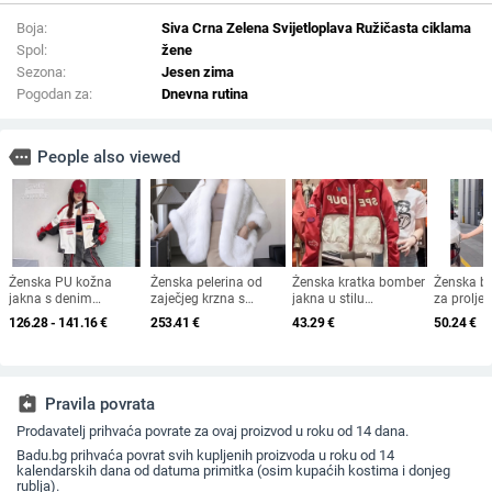
Boja:
Siva Crna Zelena Svijetloplava Ružičasta ciklama
Spol:
žene
Sezona:
Jesen zima
Pogodan za:
Dnevna rutina
more
People also viewed
Ženska PU kožna
Ženska pelerina od
Ženska kratka bomber
Ženska ba
jakna s denim
zaječjeg krzna s
jakna u stilu
za proljeć
panelima, brodom
kragnom od lisice, za
motocikla, blok boja,
udoban la
126.28 - 141.16
€
253.41
€
43.29
€
50.24
€
slova i graffiti uzorci —
jesen-zimu, topla i
proljeće/jesen, vezeni
elegantna
gradski stil, jesen
elegantna
detalji
kardigan 
2025, stojeći ovratnik,
A3130
dugi rukavi
assignment_return
Pravila povrata
Prodavatelj prihvaća povrate za ovaj proizvod u roku od 14 dana.
Badu.bg prihvaća povrat svih kupljenih proizvoda u roku od 14
kalendarskih dana od datuma primitka (osim kupaćih kostima i donjeg
rublja).