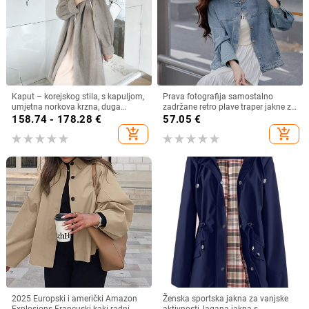
Kaput – korejskog stila, s kapuljom,
Prava fotografija samostalno
umjetna norkova krzna, duga
zadržane retro plave traper jakne za
duljina, zimski kaput
žene u jesen, široki i uski kratki
158.74 - 178.28
€
57.05
€
gornji dio jakne
add_shopping_cart
add_shopping_cart
2025 Europski i američki Amazon
Ženska sportska jakna za vanjske
Explosions Francuski kaki radni
aktivnosti, lagana jakna s