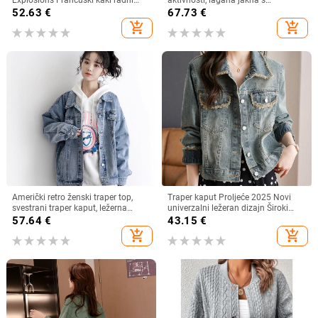
kaput Proljeće 2025 Nova moda
kapuljačom (koja se može skinuti)
52.63
€
67.73
€
Široki srednje dugi
add_shopping_cart
add_shopping_cart
Američki retro ženski traper top,
Traper kaput Proljeće 2025 Novi
svestrani traper kaput, ležerna
univerzalni ležeran dizajn Široki
dugačka košulja s širokim reverom,
kratki kratki rap top
57.64
€
43.15
€
traper dugi rukav
add_shopping_cart
add_shopping_cart