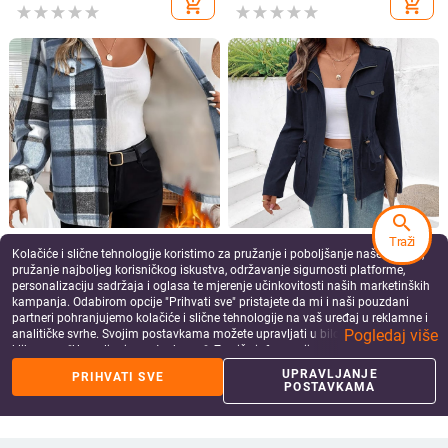
add_shopping_cart
add_shopping_cart
Veleprodaja Na zalihi
search
Traži
2025 Prekogranična europska i
Ženska casual jakna s ovratnikom
Kolačiće i slične tehnologije koristimo za pružanje i poboljšanje naše Usluge,
američka nova Amazon jesenska i
stila sakoa, poliester-elastan
pružanje najboljeg korisničkog iskustva, održavanje sigurnosti platforme,
zimska ležerna karirana jakna s
smjesa, jednofarban uzorak, dugi
49.64
€
43.32
€
personalizaciju sadržaja i oglasa te mjerenje učinkovitosti naših marketinških
kapuljačom dugih rukava, bejzbol
rukavi
add_shopping_cart
add_shopping_cart
kampanja. Odabirom opcije "Prihvati sve" pristajete da mi i naši pouzdani
uniforma
partneri pohranjujemo kolačiće i slične tehnologije na vaš uređaj u reklamne i
Pogledaj više
analitičke svrhe. Svojim postavkama možete upravljati u bilo kojem trenutku
klikom na "Upravljanje postavkama". Za više informacija pogledajte našu
Politiku privatnosti
.
UPRAVLJANJE
PRIHVATI SVE
POSTAVKAMA