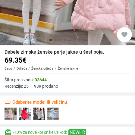
favorite
Debele zimske ženske perje jakne u šest boja.
69.35
€
Badu
Odjeća
Ženska odjeća
Ženske jakne
Šifra proizvoda:
33644
Recenzije:
25
|
939
prodano
straighten
Odaberite model ili veličinu
redeem
NEWHR
-10% za nove korisnike uz kod: