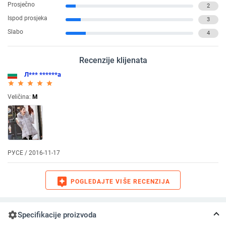
Prosječno
2
Ispod prosjeka
3
Slabo
4
Recenzije klijenata
Л*** ******а
star_rate
star_rate
star_rate
star_rate
star_rate
Veličina:
M
РУСЕ / 2016-11-17
assistant
POGLEDAJTE VIŠE RECENZIJA
settings
Specifikacije proizvoda