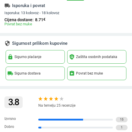
local_shipping
Isporuka i povrat
Isporuka:
13 kolovoz - 18 kolovoz
€
Cijena dostave:
8.71
Povrat bez muke
security
Sigurnost prilikom kupovine
lock
policy
Sigurno plaćanje
Zaštita osobnih podataka
local_shipping
assignment_return
Sigurna dostava
Povrat bez muke
3.8
Na temelju 25 recenzije
Izvrsno
15
Dobro
1