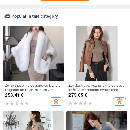
more
Popular in this category
Ženska pelerina od zaječjeg krzna s
Ženska kratka kožna jakna od ovčje
kragnom od lisice, za jesen-zimu,
kože sa kvadratnim ovratnikom,
topla i elegantna
casual stil – Jesen 2026
253.41
€
275.05
€
add_shopping_cart
add_shopping_cart