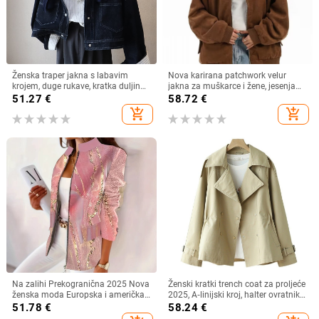
Ženska traper jakna s labavim
Nova karirana patchwork velur
krojem, duge rukave, kratka duljina
jakna za muškarce i žene, jesenja
40-50 cm, denim materijal 70-80%
baseball jakna sa slojem zraka,
51.27
€
58.72
€
pamuk, poliester <30%, jesen 2025
casual za parove
add_shopping_cart
add_shopping_cart
Na zalihi Prekogranična 2025 Nova
Ženski kratki trench coat za proljeće
ženska moda Europska i američka
2025, A‑linijski kroj, halter ovratnik,
neovisna modna postaja Ženska
dugi rukavi, poliester tkanina
51.78
€
58.24
€
jakna s mramornim printom