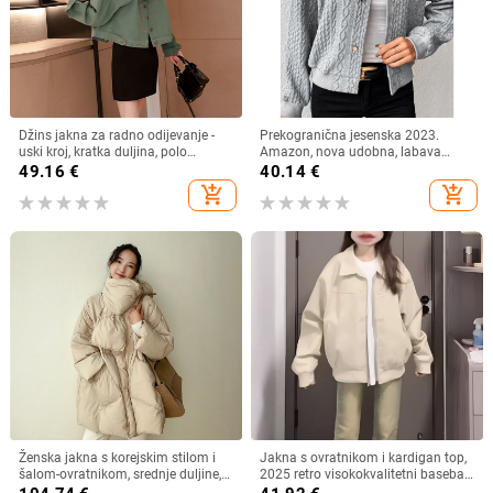
Džins jakna za radno odijevanje -
Prekogranična jesenska 2023.
uski kroj, kratka duljina, polo
Amazon, nova udobna, labava
ovratnik, 70–80% denima, 30–50%
žakard majica s ovratnikom i
49.16
€
40.14
€
pamuka, jesen 2025
stojećim ovratnikom, jednostruki
add_shopping_cart
add_shopping_cart
top za bejzbol za žene
Ženska jakna s korejskim stilom i
Jakna s ovratnikom i kardigan top,
šalom-ovratnikom, srednje duljine,
2025 retro visokokvalitetni baseball
punilo od bijelog patinog perja, 51–
stil, boja marelice, jesen-zima,