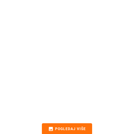
image
POGLEDAJ VIŠE