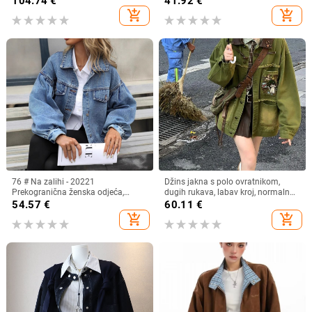
104.74
€
41.92
€
55% kašmira, odvojiva
opušten kroj
add_shopping_cart
add_shopping_cart
76 # Na zalihi - 20221
Džins jakna s polo ovratnikom,
Prekogranična ženska odjeća,
dugih rukava, labav kroj, normalna
europska i američka, ležerna ulična,
duljina, jesen 2025 kolekcija
54.57
€
60.11
€
moderna, široka i svestrana kratka
add_shopping_cart
add_shopping_cart
traper jakna