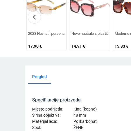
chevron_left
2023 Novi stil personaliziranih sunčanih naočala s dijamantn
Nove naočale s plastičnim okvirom, 
Moderne s
17.90
€
14.91
€
15.83
€
Pregled
Specifikacije proizvoda
Mjesto podrijetla:
Kina (kopno)
Širina objektiva:
48 mm
Materijal leća:
Polikarbonat
Spol:
ŽENE