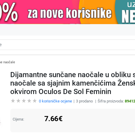
e naočale
Dijamantne sunčane naočale u obliku 
naočale sa sjajnim kamenčićima Žens
okvirom Oculos De Sol Feminin
0
korisničke ocjene
3
prodano
Šifra proizvoda:
8941
7.66
€
Cijena: