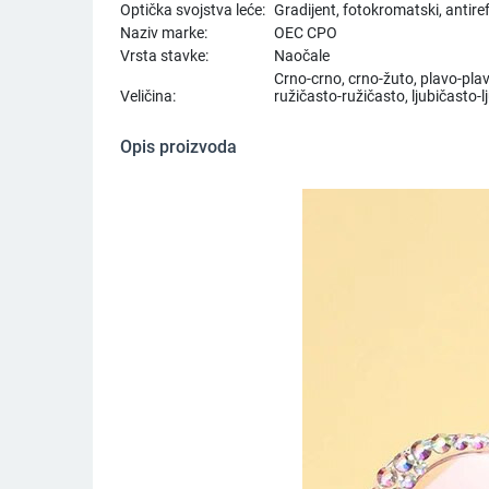
Optička svojstva leće:
Gradijent, fotokromatski, antire
Naziv marke:
OEC CPO
Vrsta stavke:
Naočale
Crno-crno, crno-žuto, plavo-pla
Veličina:
ružičasto-ružičasto, ljubičasto-l
Opis proizvoda