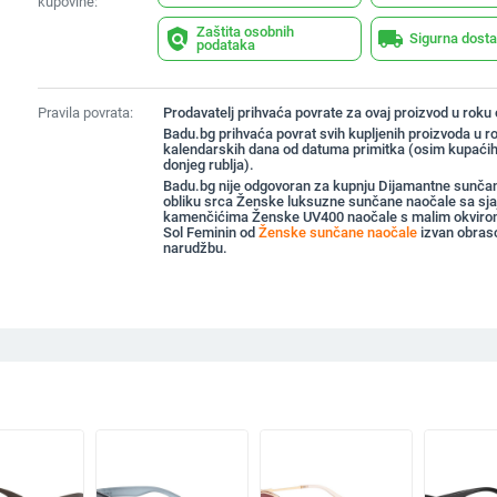
kupovine:
Zaštita osobnih
policy
local_shipping
Sigurna dost
podataka
Pravila povrata:
Prodavatelj prihvaća povrate za ovaj proizvod u roku
Badu.bg prihvaća povrat svih kupljenih proizvoda u r
kalendarskih dana od datuma primitka (osim kupaćih
donjeg rublja).
Badu.bg nije odgovoran za kupnju Dijamantne sunča
obliku srca Ženske luksuzne sunčane naočale sa sja
kamenčićima Ženske UV400 naočale s malim okviro
Sol Feminin od
Ženske sunčane naočale
izvan obras
narudžbu.