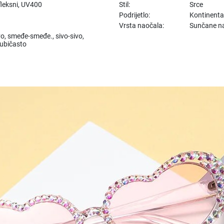
fleksni, UV400
Stil:
Srce
Podrijetlo:
Kontinenta
Vrsta naočala:
Sunčane n
vo, smeđe-smeđe., sivo-sivo,
jubičasto