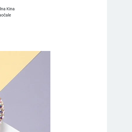
lna Kina
aočale