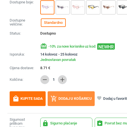
Dostupne boje:
Dostupne
Standardno
veličine:
Status:
Dostupno
redeem
NEWHR
-10% za nove korisnike uz kod:
Isporuka:
14 kolovoz - 25 kolovoz
Jednostavan povratak
Cijena dostave:
8.71
€
remove
add
Količina:
1
local_mall
add_shopping_cart
favorite
Dodaj u favori
KUPITE SADA
DODAJ U KOŠARICU
Sigurnost
lock
assignment_return
Sigurno plaćanje
Povrat bez m
prilikom