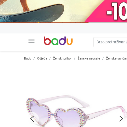
menu
Badu
Odjeća
Ženski pribor
Ženske naočale
Ženske sunčan