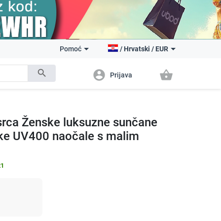
Pomoć
/
Hrvatski
/
EUR
search
account_circle
shopping_basket
Prijava
srca Ženske luksuzne sunčane
ke UV400 naočale s malim
21