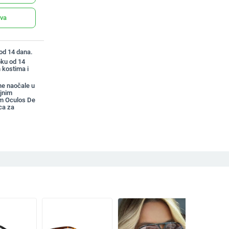
ava
 od 14 dana.
oku od 14
 kostima i
ne naočale u
jnim
m Oculos De
ca za