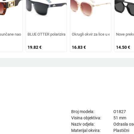
im umetkom, moderne i četvrtaste naočale s dijamantnim rezom, hip hop sunčane
europski i američki modni trendovi s velikim okvirom, sunčane naočale za vanj
unčane naočale velikih dimenzija u europskom i američkom stilu, ženske četvr
BLUE OTTER polarizirane sunčane naočale, sunčane naočale za 
Okrugli okvir za lice u europskom i 
Nove preko
19.82
€
16.83
€
14.50
€
Broj modela:
O1827
Visina objektiva:
51 mm
Naziv odjela:
Odrasla o
Materijal okvira:
Plastični