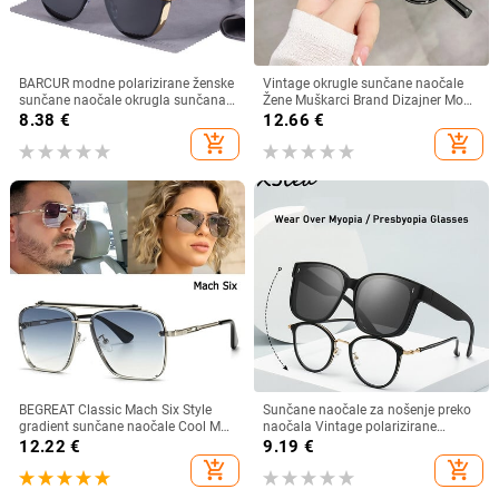
BARCUR modne polarizirane ženske
Vintage okrugle sunčane naočale
sunčane naočale okrugla sunčana
Žene Muškarci Brand Dizajner Moda
stakla dame Lunette De Soleil
Gradient Sunčane naočale Ženske
8.38
€
12.66
€
Femme
Muške Retro Punk Hip Hop Gafas
add_shopping_cart
add_shopping_cart
De Sol
BEGREAT Classic Mach Six Style
Sunčane naočale za nošenje preko
gradient sunčane naočale Cool Men
naočala Vintage polarizirane
Vintage Brand Design Sunčane
sunčane naočale za muškarce i
12.22
€
9.19
€
naočale Lentes očki sunčanye
žene, kratkovidnost, dalekovidnost,
add_shopping_cart
add_shopping_cart
ženskie
sjenila za vožnju na otvorenom