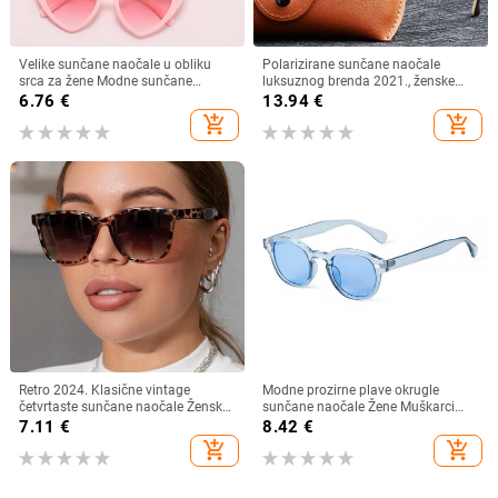
Velike sunčane naočale u obliku
Polarizirane sunčane naočale
srca za žene Modne sunčane
luksuznog brenda 2021., ženske
naočale s ljubavnim srcem UV400
ženske elegantne sunčane naočale
6.76
€
13.94
€
Zaštitne leće Punk naočale
za žene Ženske naočale za vožnju
add_shopping_cart
add_shopping_cart
Oculos De Sol
Retro 2024. Klasične vintage
Modne prozirne plave okrugle
četvrtaste sunčane naočale Ženske
sunčane naočale Žene Muškarci
velike sunčane naočale Ženske
2024 Retro kornjačaste male
7.11
€
8.42
€
muške Retro Leopard Luksuzne
četvrtaste sunčane naočale UV400
add_shopping_cart
add_shopping_cart
sunčane naočale UV400
Lunettes De Soleil