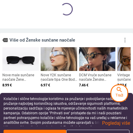
Nove modne sunčane naočale
Prevelike četvrtaste sunčane
Ženske klasične UV400 naočale
naočale Ženske retro crne sjenila za
Vintage luksuzni dizajn Gafas De
vožnju Naočale Ženske vintage
8.58
€
7.20
€
Sol Solncezaŝitnye Očki
dizajnerske sunčane naočale s
add_shopping_cart
add_shopping_cart
ogledalom
search
Traži
Kolačiće i slične tehnologije koristimo za pružanje i poboljšanje naše Usluge,
pružanje najboljeg korisničkog iskustva, održavanje sigurnosti platforme,
personalizaciju sadržaja i oglasa te mjerenje učinkovitosti naših marketinških
kampanja. Odabirom opcije "Prihvati sve" pristajete da mi i naši pouzdani
partneri pohranjujemo kolačiće i slične tehnologije na vaš uređaj u reklamne i
Pogledaj više
analitičke svrhe. Svojim postavkama možete upravljati u bilo kojem trenutku
klikom na "Upravljanje postavkama". Za više informacija pogledajte našu
Politiku privatnosti
.