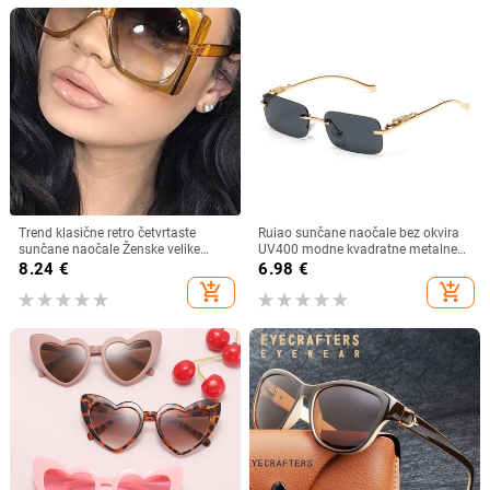
Trend klasične retro četvrtaste
Ruiao sunčane naočale bez okvira
sunčane naočale Ženske velike
UV400 modne kvadratne metalne
sunčane naočale Ženske/muške
naočale za muškarce žene
8.24
€
6.98
€
retro sunčane naočale Lentes De
dizajnerske muške marke sunčane
add_shopping_cart
add_shopping_cart
Sol Mujer
naočale za van