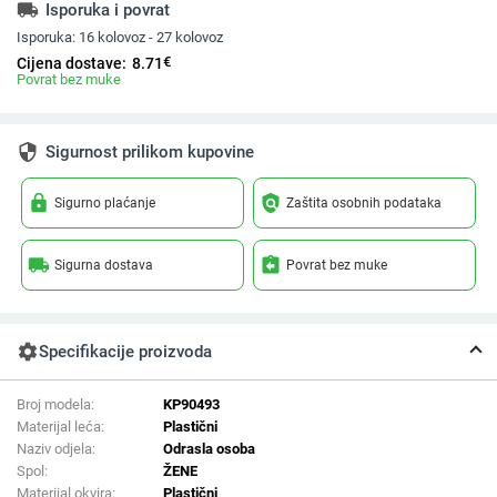
local_shipping
Isporuka i povrat
Isporuka:
16 kolovoz - 27 kolovoz
€
Cijena dostave:
8.71
Povrat bez muke
security
Sigurnost prilikom kupovine
lock
policy
Sigurno plaćanje
Zaštita osobnih podataka
local_shipping
assignment_return
Sigurna dostava
Povrat bez muke
settings
Specifikacije proizvoda
Broj modela:
KP90493
Materijal leća:
Plastični
Naziv odjela:
Odrasla osoba
Spol:
ŽENE
Materijal okvira:
Plastični