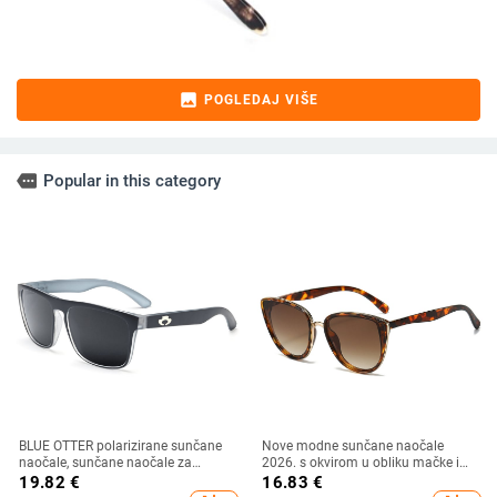
image
POGLEDAJ VIŠE
more
Popular in this category
BLUE OTTER polarizirane sunčane
Nove modne sunčane naočale
naočale, sunčane naočale za
2026. s okvirom u obliku mačke i
sportove na otvorenom, sunčane
zlatnim rubom - moderne,
19.82
€
16.83
€
naočale za plažu, naočale za
elegantne i svestrane