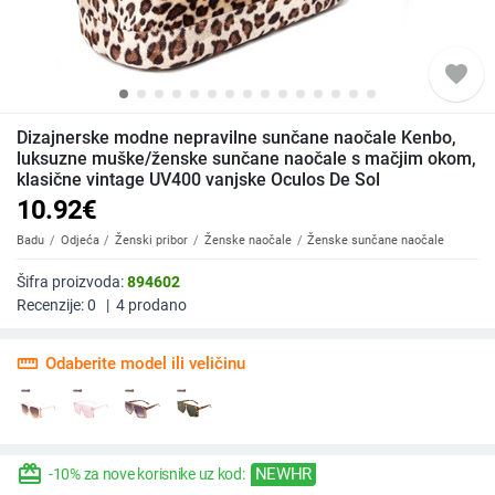
favorite
Dizajnerske modne nepravilne sunčane naočale Kenbo,
luksuzne muške/ženske sunčane naočale s mačjim okom,
klasične vintage UV400 vanjske Oculos De Sol
10.92
€
Badu
Odjeća
Ženski pribor
Ženske naočale
Ženske sunčane naočale
Šifra proizvoda:
894602
Recenzije:
0
|
4
prodano
straighten
Odaberite model ili veličinu
redeem
NEWHR
-10% za nove korisnike uz kod: