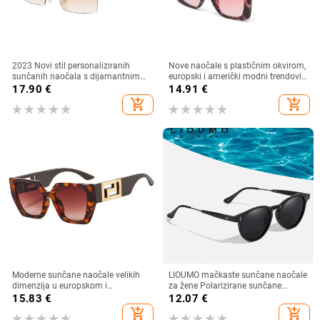
2023 Novi stil personaliziranih
Nove naočale s plastičnim okvirom,
sunčanih naočala s dijamantnim
europski i američki modni trendovi
umetkom, moderne i četvrtaste
s velikim okvirom, sunčane naočale
17.90
€
14.91
€
naočale s dijamantnim rezom, hip
za vanjsku upotrebu
add_shopping_cart
add_shopping_cart
hop sunčane naočale u uličnom
stilu
Moderne sunčane naočale velikih
LIOUMO mačkaste sunčane naočale
dimenzija u europskom i
za žene Polarizirane sunčane
američkom stilu, ženske četvrtaste
naočale za muškarce Anti-Glare
15.83
€
12.07
€
sunčane naočale s otvorenim
Vintage naočale Trendy Shade
add_shopping_cart
add_shopping_cart
krojem i širokim nogama,
Brown Lens zonnebril dames