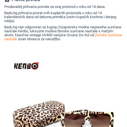
naočale za vožnju, UV
širokim 
zaštita
Prodavatelj prihvaća povrate za ovaj proizvod u roku od 14 dana.
veleprod
naočala 
Badu.bg prihvaća povrat svih kupljenih proizvoda u roku od 14
prekogra
kalendarskih dana od datuma primitka (osim kupaćih kostima i donjeg
krojem
rublja).
Badu.bg nije odgovoran za kupnju Dizajnerske modne nepravilne sunčane
naočale Kenbo, luksuzne muške/ženske sunčane naočale s mačjim
okom, klasične vintage UV400 vanjske Oculos De Sol od
Ženske sunčane
naočale
izvan obrasca za narudžbu.