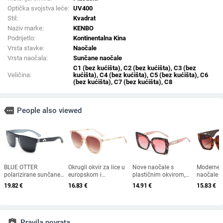
Optička svojstva leće:
UV400
Stil:
Kvadrat
Naziv marke:
KENBO
Podrijetlo:
Kontinentalna Kina
Vrsta stavke:
Naočale
Vrsta naočala:
Sunčane naočale
C1 (bez kućišta), C2 (bez kućišta), C3 (bez
Veličina:
kućišta), C4 (bez kućišta), C5 (bez kućišta), C6
(bez kućišta), C7 (bez kućišta), C8
more
People also viewed
BLUE OTTER
Okrugli okvir za lice u
Nove naočale s
Moderne 
polarizirane sunčane
europskom i
plastičnim okvirom,
naočale v
naočale, sunčane
američkom stilu, čvrsti
europski i američki
dimenzija
19.82
€
16.83
€
14.91
€
15.83
€
naočale za sportove
okvir, moderne retro
modni trendovi s
europsko
na otvorenom,
okrugle metalne ručke,
velikim okvirom,
američkom
sunčane naočale za
nove ženske sunčane
sunčane naočale za
ženske če
plažu, naočale za
naočale
vanjsku upotrebu
sunčane 
ribolov, sunčane
otvorenim
assignment_return
Pravila povrata