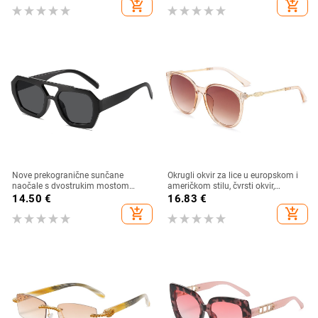
add_shopping_cart
add_shopping_cart
ribolov, sunčane naočale za vožnju,
UV zaštita
Nove prekogranične sunčane
Okrugli okvir za lice u europskom i
naočale s dvostrukim mostom
američkom stilu, čvrsti okvir,
nepravilnog oblika, europski i
moderne retro okrugle metalne
14.50
€
16.83
€
američki stil, popularne, moderne
ručke, nove ženske sunčane
add_shopping_cart
add_shopping_cart
sunčane naočale, jedinstvene
naočale
sunčane naočale