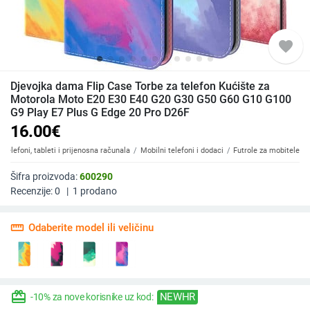
favorite
Djevojka dama Flip Case Torbe za telefon Kućište za
Motorola Moto E20 E30 E40 G20 G30 G50 G60 G10 G100
G9 Play E7 Plus G Edge 20 Pro D26F
16.00
€
Telefoni, tableti i prijenosna računala
Mobilni telefoni i dodaci
Futrole za mobitele
Šifra proizvoda:
600290
Recenzije:
0
|
1
prodano
straighten
Odaberite model ili veličinu
redeem
NEWHR
-10% za nove korisnike uz kod: