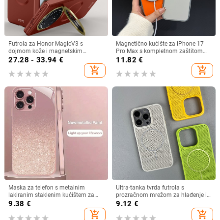
Futrola za Honor MagicV3 s
Magnetično kućište za iPhone 17
dojmom kože i magnetskim
Pro Max s kompletnom zaštitom
šarnirima za zaštitu (V3)
objektiva kamere
27.28 - 33.94
€
11.82
€
add_shopping_cart
add_shopping_cart
Maska za telefon s metalnim
Ultra-tanka tvrda futrola s
lakiranim staklenim kućištem za
prozračnom mrežom za hlađenje i
iPhone 11–14 Pro Max, disipacija
magnetskim prstenom, za iPhone
9.38
€
9.12
€
topline, model YK263
11–14 — otporna na padove i
add_shopping_cart
add_shopping_cart
otiske prstiju.