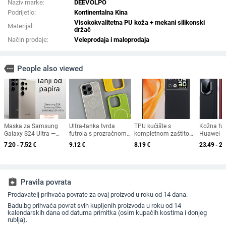
Naziv marke:
DEEVOLPO
Podrijetlo:
Kontinentalna Kina
Visokokvalitetna PU koža + mekani silikonski
Materijal:
držač
Način prodaje:
Veleprodaja i maloprodaja
more
People also viewed
Maska za Samsung
Ultra-tanka tvrda
TPU kućište s
Kožna fut
Galaxy S24 Ultra —
futrola s prozračnom
kompletnom zaštitom
Huawei M
ultra-tanki, mat PP
mrežom za hlađenje i
za Cubot P90
prave Na
7.20 - 7.52
€
9.12
€
8.19
€
23.49 - 28
tvrdi kućište,
magnetskim
perforira
minimalistički dizajn,
prstenom, za iPhone
X5X6 pam
odvod topline, otporan
11–14 — otporna na
stativ zaš
na otiske prstiju,
padove i otiske prstiju.
prilagodljivo
assignment_return
Pravila povrata
Prodavatelj prihvaća povrate za ovaj proizvod u roku od 14 dana.
Badu.bg prihvaća povrat svih kupljenih proizvoda u roku od 14
kalendarskih dana od datuma primitka (osim kupaćih kostima i donjeg
rublja).