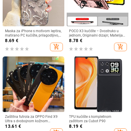
Maska za iPhone s motivom leptira,
POCO X3 kućište – Dvostruko u
matirano PC kućište, prilagodljivo,
jednom, Originalni dizajn; Materijal:
kompatibilno s iPhone 11–14
TPU+PC; Proces: Injekcijsko
8.69
€
8.78
€
Pro/Max
oblikovanje; Funkcije: Stalak,
add_shopping_cart
add_shopping_cart
Magnetno privlačenje, Zaštita od
padova; Kompatibilno s POCO X3
Zaštitna futrola za OPPO Find X9
TPU kućište s kompletnom
Ultra s dvobojnom kožnom
zaštitom za Cubot P90
teksturom i fluorescirajućim
13.61
€
8.19
€
linijama, GT8Pro zaštitno kućište