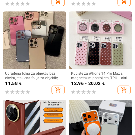
add_shopping_cart
add_shopping_cart
Ugrađena folija za objektiv bez
Kućište za iPhone 14 Pro Max s
okvira, staklena folija za objektiv,
magnetskim postoljem, TPU + akril,
pogodna za iPhone 16, Promax,
dvostruki IMD, zaštita od pada,
11.58
€
12.96 - 20.02
€
Apple 15, maska za mobitel 14,
snažno magnetsko privlačenje
add_shopping_cart
add_shopping_cart
novi stil 13, žene