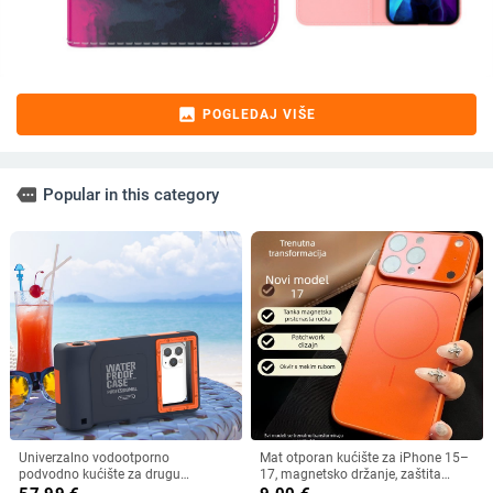
image
POGLEDAJ VIŠE
more
Popular in this category
Univerzalno vodootporno
Mat otporan kućište za iPhone 15–
podvodno kućište za drugu
17, magnetsko držanje, zaštita
generaciju serije iPhone 167 Pro,
objektiva, u različitim bojama