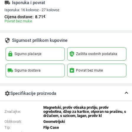
local_shipping
Isporuka i povrat
Isporuka:
16 kolovoz - 27 kolovoz
€
Cijena dostave:
8.71
Povrat bez muke
security
Sigurnost prilikom kupovine
lock
policy
Sigurno plaćanje
Zaštita osobnih podataka
local_shipping
assignment_return
Sigurna dostava
Povrat bez muke
settings
Specifikacije proizvoda
Magnetski, protiv otisaka prstiju, protiv
Značajke:
ogrebotina, džep za kartice, otporan na prašinu, s
držačem, s uzicom, lagan, protiv kl
Oblikovati:
Geometrijski
Tip:
Flip Case