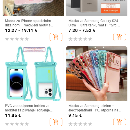
Maska za iPhone s pastelnim
Maska za Samsung Galaxy S24
dizajnom – medvjeđi motiv s
Ultra — ultra-tanki, mat PP tvrdi
zvjezdicama i bombonima za
kućište, minimalistički dizajn, odvod
12.27 - 19.11
€
7.20 - 7.52
€
modele iPhone 17 Pro Max, 16 Plus,
topline, otporan na otiske prstiju,
add_shopping_cart
add_shopping_cart
14 i 15
prilagodljivo
PVC vodootporna torbica za
Maska za Samsung telefon –
mobitel za plivanje i ronjenje,
elektroplatirani TPU, otporna na
kompatibilna s dodirnim zaslonom,
padove, disipacija topline, otporna
11.85
€
9.15
€
zatvara se vrećicom
na otiske prstiju, prilagodljiva
add_shopping_cart
add_shopping_cart