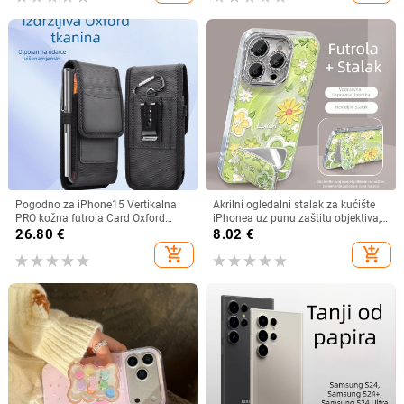
Pogodno za iPhone15 Vertikalna
Akrilni ogledalni stalak za kućište
PRO kožna futrola Card Oxford
iPhonea uz punu zaštitu objektiva,
tkanina Najlonska tkanina Remen
Cartoon INS stil
26.80
€
8.02
€
Mobitel Torba za struk
add_shopping_cart
add_shopping_cart