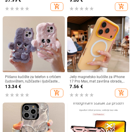
57.99
€
9.00
€
kompatibilno s Apple i Samsung za
add_shopping_cart
add_shopping_cart
fotografiranje pod vodom
Plišano kućište za telefon s crtićem
Jelly magnetsko kućište za iPhone
čudovištem, ružičaste i ljubičaste
17 Pro Max, mat završna obrada,
boje, za iPhone 15, 12, 13 i 16 Pro
potpuna zaštita
13.34
€
7.56
€
Max
add_shopping_cart
add_shopping_cart