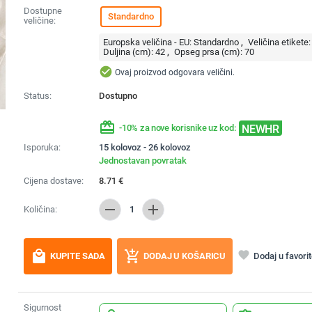
Dostupne
Standardno
veličine:
Europska veličina - EU:
Standardno
Veličina etikete:
Duljina (cm):
42
Opseg prsa (cm):
70
check_circle
Ovaj proizvod odgovara veličini.
Status:
Dostupno
redeem
NEWHR
-10% za nove korisnike uz kod:
Isporuka:
15 kolovoz - 26 kolovoz
Jednostavan povratak
Cijena dostave:
8.71
€
remove
add
Količina:
1
local_mall
add_shopping_cart
favorite
Dodaj u favori
KUPITE SADA
DODAJ U KOŠARICU
Sigurnost