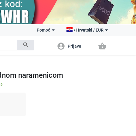
Pomoć
/
Hrvatski
/
EUR
search
account_circle
shopping_basket
Prijava
jednom naramenicom
22