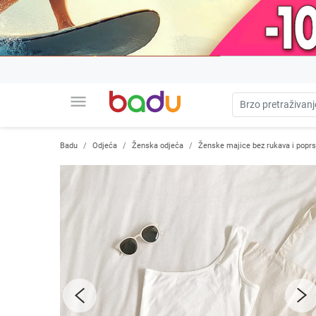
menu
Badu
Odjeća
Ženska odjeća
Ženske majice bez rukava i poprs