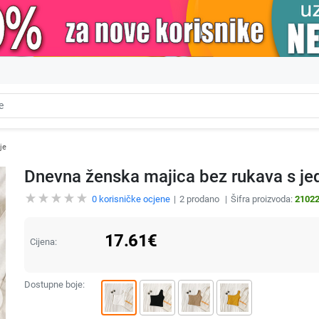
je
Dnevna ženska majica bez rukava s 
0
korisničke ocjene
2
prodano
Šifra proizvoda:
2102
17.61
€
Cijena:
Dostupne boje: