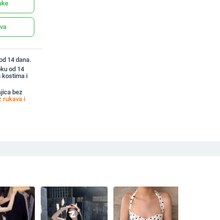
uke
ava
 od 14 dana.
oku od 14
 kostima i
jica bez
 rukava i