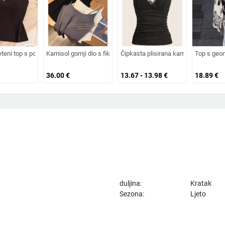
va, uski kroj (Materijal: akril vlakna; Duljina: 50–65 cm; Proljeće 2025; Urbani st
teni top s polo ovratnikom u francuskom stilu, izvezen, uski kroj, ljeto 2025
Kamisol gornji dio s fiksiranim košaricama, bezšivni dizajn,
Čipkasta plisirana kamizola s odvojiv
Top s geom
36.00
€
13.67 - 13.98
€
18.89
€
duljina:
Kratak
Sezona:
Ljeto