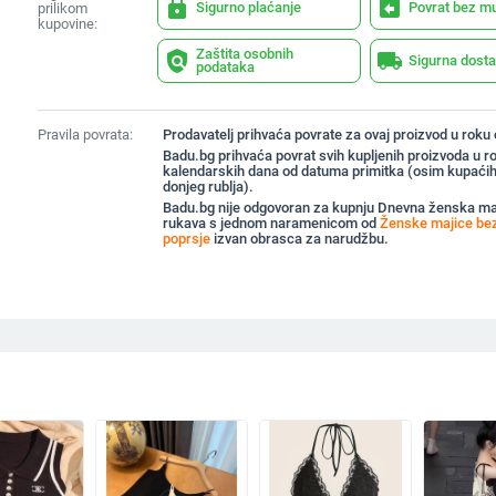
lock
assignment_return
Sigurno plaćanje
Povrat bez m
prilikom
kupovine:
Zaštita osobnih
policy
local_shipping
Sigurna dost
podataka
Pravila povrata:
Prodavatelj prihvaća povrate za ovaj proizvod u roku
Badu.bg prihvaća povrat svih kupljenih proizvoda u r
kalendarskih dana od datuma primitka (osim kupaćih
donjeg rublja).
Badu.bg nije odgovoran za kupnju Dnevna ženska ma
rukava s jednom naramenicom od
Ženske majice bez
poprsje
izvan obrasca za narudžbu.