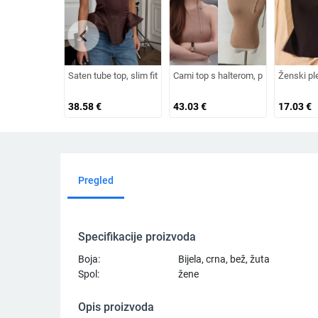
chevron_left
Saten tube top, slim fit, bez naramenica, 95% poliester
Cami top s halterom, pleteni, bez ruka
Ženski ple
38.58
€
43.03
€
17.03
€
Pregled
Specifikacije proizvoda
Boja:
Bijela, crna, bež, žuta
Spol:
žene
Opis proizvoda