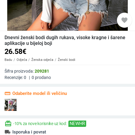
favorite
Dnevni ženski bodi dugih rukava, visoke kragne i šarene
aplikacije u bijeloj boji
26.58
€
Badu
Odjeća
Ženska odjeća
Ženski bodi
Šifra proizvoda:
209281
Recenzije:
0
|
0
prodano
straighten
Odaberite model ili veličinu
redeem
NEWHR
-10% za nove korisnike uz kod:
local_shipping
Isporuka i povrat