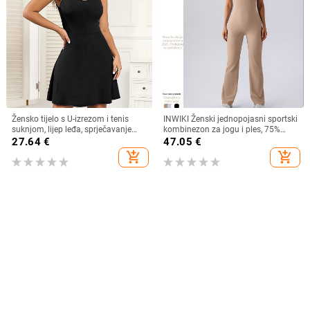
Žensko tijelo s U-izrezom i tenis
INWIKI Ženski jednopojasni sportski
suknjom, lijep leđa, sprječavanje
kombinezon za jogu i ples, 75%
prozirnosti, bočne džepove, sportski
najlon / 25% spandeks, umetak za
27.64
€
47.05
€
jogin komad za osnovu; podizanje
prsa uključen, materijal najlon,
add_shopping_cart
add_shopping_cart
stražnjice, kontrola trbuha; tkanina
jesen 2023
250 g, 2x2 rib, 90% poliester, 10%
spandex; bez umetaka za grudi;
branda Praise