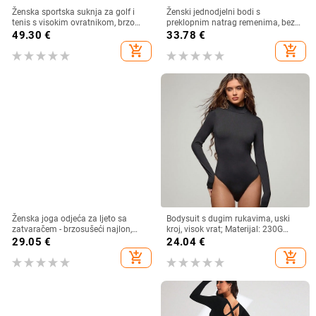
Ženska sportska suknja za golf i
Ženski jednodjelni bodi s
tenis s visokim ovratnikom, brzo
preklopnim natrag remenima, bez
sušeća, pahuljasti tull, odijelo za
jastučića za grudi, bešivni sportski
49.30
€
33.78
€
vježbanje
kombinezon za fitness, ples i jogu
add_shopping_cart
add_shopping_cart
Ženska joga odjeća za ljeto sa
Bodysuit s dugim rukavima, uski
zatvaračem - brzosušeći najlon,
kroj, visok vrat; Materijal: 230G
dizajn koji podiže stražnjicu,
Roman Fabric; Sastav: Polyester
29.05
€
24.04
€
materijal: najlon/najlon - proljeće
90% Elastan 10%; Funkcija: Super
add_shopping_cart
add_shopping_cart
2025
jaka elastičnost; Artikal: Y-3051;
Sezona: Jesen 2025