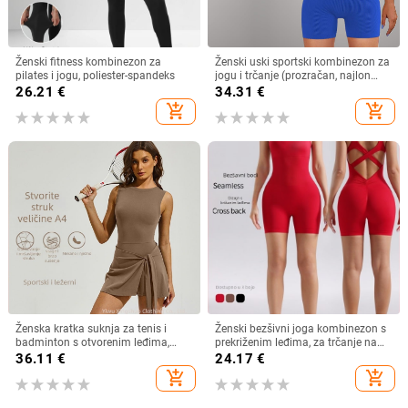
Ženski fitness kombinezon za
Ženski uski sportski kombinezon za
pilates i jogu, poliester-spandeks
jogu i trčanje (prozračan, najlon
tkanina, smjesa kemijskih vlakana,
26.21
€
34.31
€
Huayu knitting brend, 2025.4)
add_shopping_cart
add_shopping_cart
Ženska kratka suknja za tenis i
Ženski bezšivni joga kombinezon s
badminton s otvorenim leđima,
prekriženim leđima, za trčanje na
zaštita od prozirnosti, prozračna,
otvorenom, upija vlagu, 90% najlon,
36.11
€
24.17
€
brzo sušenje
10% spandeks, uklonjive jastuke za
add_shopping_cart
add_shopping_cart
prsa, ljeto 2025