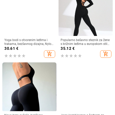
Yoga bodi s otvorenim leđima i
Popularno bešavno steznik za žene
trakama, bezšavnog dizajna, Nylon-
s križnim leđima u europskom stilu,
Spandex materijal, 90% najlona,
sportska višenamjenska fitness
30.61
€
35.12
€
10% spandexa, odvodi vlagu
odjeća, bodi za jogu
add_shopping_cart
add_shopping_cart