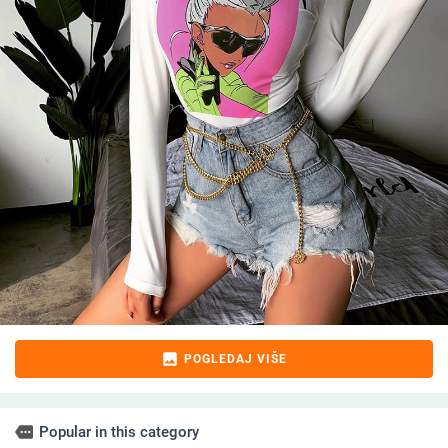
image
POGLEDAJ VIŠE
more
Popular in this category