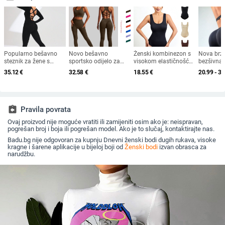
Popularno bešavno
Novo bešavno
Ženski kombinezon s
Nova brzo
steznik za žene s
sportsko odijelo za
visokom elastičnošću i
bezšivna
križnim leđima u
žene, brzosušeće,
tregerima, glatka i
joga odje
35.12
€
32.58
€
18.55
€
20.99 - 36
europskom stilu,
fitness, otporno na
nježna odjeća za dom,
halternec
sportska
udarce, prsluk,
uski struk i prozračna
otvoreni
višenamjenska fitness
grudnjak za trčanje,
odjeća za oblikovanje
odjeća, bodi za jogu
jogu, ljepotu, leđa,
tijela iz cijelog svijeta
odijelo
assignment_return
Pravila povrata
Ovaj proizvod nije moguće vratiti ili zamijeniti osim ako je: neispravan,
pogrešan broj i boja ili pogrešan model. Ako je to slučaj, kontaktirajte nas.
Badu.bg nije odgovoran za kupnju Dnevni ženski bodi dugih rukava, visoke
kragne i šarene aplikacije u bijeloj boji od
Ženski bodi
izvan obrasca za
narudžbu.