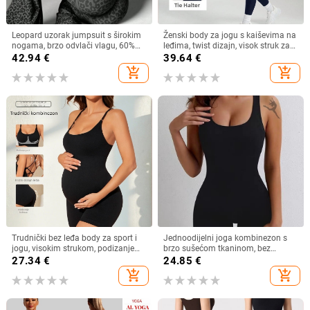
Leopard uzorak jumpsuit s širokim
Ženski body za jogu s kaiševima na
nogama, brzo odvlači vlagu, 60%
leđima, twist dizajn, visok struk za
najlon, 35% poliester, 5% elastan,
podizanje, 92% najlon/8% spandex,
42.94
€
39.64
€
uključuje jastučić za prsa, Yu yao
jesen 2025
add_shopping_cart
add_shopping_cart
xiu xiu, Ljeto 2025
Trudnički bez leđa body za sport i
Jednoodijelni joga kombinezon s
jogu, visokim strukom, podizanje
brzo sušećom tkaninom, bez
bokova, brzo sušenje, najlonsko-
umetaka za dojke
27.34
€
24.85
€
spandeks materijal, uklonjivi
add_shopping_cart
add_shopping_cart
jastučići za dojke