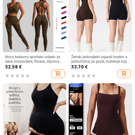
Novo bešavno sportsko odijelo za
Ženski jednodjelni jogasti kostim s
žene, brzosušeće, fitness, otporno
jastučićima za grudi, materijal koji
na udarce, prsluk, grudnjak za
odvodi vlagu, sastav 90% najlon,
32.58
€
33.70
€
trčanje, jogu, ljepotu, leđa, odijelo
10% spandex, za zračnu jogu
add_shopping_cart
add_shopping_cart