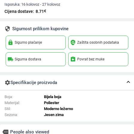
Isporuka:
16 kolovoz - 27 kolovoz
€
Cijena dostave:
8.71
security
Sigurnost prilikom kupovine
lock
policy
Sigurno plaćanje
Zaštita osobnih podataka
local_shipping
assignment_return
Sigurna dostava
Povrat bez muke
settings
Specifikacije proizvoda
Boja:
Bijela boja
Materijal:
Poliester
Stil:
Moderno ležerno
Sezona:
Jesen zima
more
People also viewed