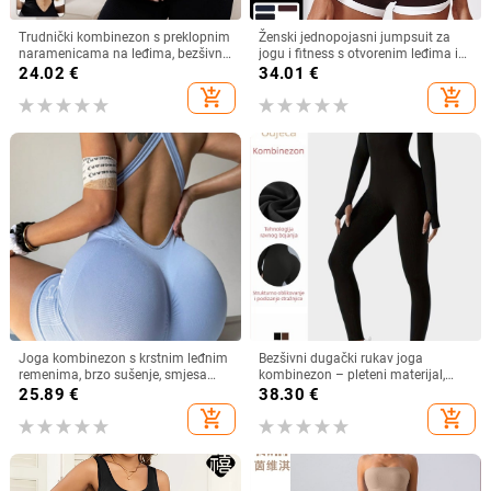
Trudnički kombinezon s preklopnim
Ženski jednopojasni jumpsuit za
naramenicama na leđima, bezšivni
jogu i fitness s otvorenim leđima i
dizajn, najlon 90%/spandeks 10%,
širokim trakama – najlon, 75%
24.02
€
34.01
€
brzo sušenje, s umetcima za grudi
najlon, umetci za dojke включeni,
add_shopping_cart
add_shopping_cart
Cunying brand, ljeto 2025
Joga kombinezon s krstnim leđnim
Bezšivni dugački rukav joga
remenima, brzo sušenje, smjesa
kombinezon – pleteni materijal,
kemijskih vlakana, 90% brokad, 10%
90% najlon, 10% spandeks; upija
25.89
€
38.30
€
spandex, za sva četiri godišnja
vlagu, prozračan; fitness bodysuit
add_shopping_cart
add_shopping_cart
doba
Youhang