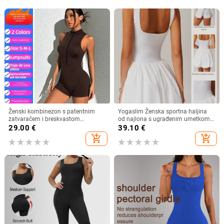
Ženski kombinezon s patentnim
Yogaslim Ženska sportna haljina
zatvaračem i breskvastom
od najlona s ugrađenim umetkom
stražnjicom u 4 boje
za dojke, tenis suknja s džepom
29.00
€
39.10
€
add_shopping_cart
add_shopping_cart