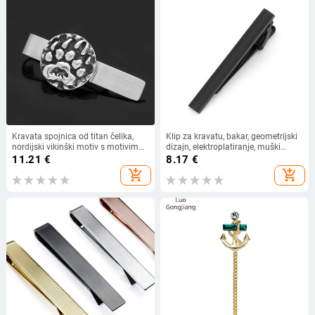
Kravata spojnica od titan čelika,
Klip za kravatu, bakar, geometrijski
nordijski vikinški motiv s motivima
dizajn, elektroplatiranje, muški
medvje šape i vilinih šapa, ravna
casual, prilagodljivo
11.21
€
8.17
€
glava, retro stil, unisex za odrasle
add_shopping_cart
add_shopping_cart