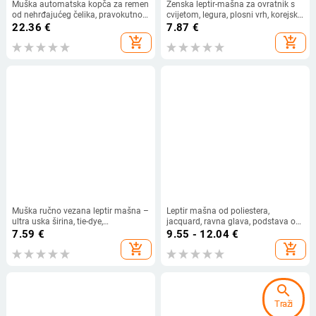
Muška automatska kopča za remen
Ženska leptir-mašna za ovratnik s
od nehrđajućeg čelika, pravokutnog
cvijetom, legura, plosni vrh, korejski
oblika, uzorak slova, poslovni stil
stil, porijeklo Hefei, Anhui
22.36
€
7.87
€
add_shopping_cart
add_shopping_cart
Muška ručno vezana leptir mašna –
Leptir mašna od poliestera,
ultra uska širina, tie-dye,
jacquard, ravna glava, podstava od
poliestersko vlakno,
poliester svile, za vjenčanje
7.59
€
9.55 - 12.04
€
monohromatski uzorak
add_shopping_cart
add_shopping_cart
search
Traži