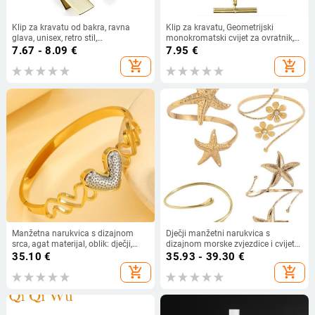
Klip za kravatu od bakra, ravna
Klip za kravatu, Geometrijski
glava, unisex, retro stil,
monokromatski cvijet za ovratnik,
elektroplatiran, zasebno pakiranje
Elektroplatirani 18K spoj, Ravna
7.67 - 8.09
€
7.95
€
glava, Muška večernja odjeća
add_shopping_cart
add_shopping_cart
Manžetna narukvica s dizajnom
Dječji manžetni narukvica s
srca, agat materijal, oblik: dječji,
dizajnom morske zvjezdice i cvijeta,
zviježđe, casual stil (Materijal: agat;
agat, oblik konstelacije, ležerni stil,
35.10
€
35.93 - 39.30
€
Oblik: dječji, zviježđe; Stil: casual;
proljeće 2025
add_shopping_cart
add_shopping_cart
Godina izlaska: proljeće 2025)