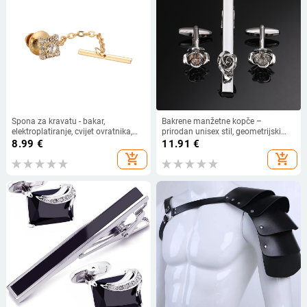
Spona za kravatu - bakar,
Bakrene manžetne kopče –
elektroplatiranje, cvijet ovratnika,
prirodan unisex stil, geometrijski
geometrijski stil, za muškarce
dizajn, elektroplating
8.99
€
11.91
€
add_shopping_cart
add_shopping_cart