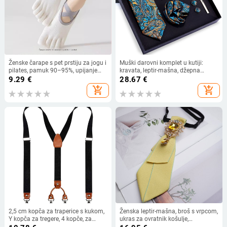
Ženske čarape s pet prstiju za jogu i
Muški darovni komplet u kutiji:
pilates, pamuk 90–95%, upijanje
kravata, leptir-mašna, džepna
znoja, kratka cijev, pletene iglom,
marama, manžetne kopče, klipsa za
9.29
€
28.67
€
japanski stil
ovratnik — žakard polisester, cvjetni
add_shopping_cart
add_shopping_cart
uzorak, poklon kutija
2,5 cm kopča za traperice s kukom,
Ženska leptir-mašna, broš s vrpcom,
Y kopča za tregere, 4 kopče, za
ukras za ovratnik košulje,
odrasle, košulje, odijela,
studentski stil, britanski i korejski