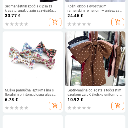
Set manžetnih kopči i klipsa za
Kožni oklop s dvostrukim
kravatu, agat, dizajn sazviježđa,
ramenskim remenom — unisex za
proljeće 2025
odrasle, podesiva duljina, 2 kopče
33.77
€
24.45
€
add_shopping_cart
add_shopping_cart
Muška pamučna leptir-mašna s
Leptir-mašna od agata s točkastim
floralnim printom, plosna glava,
uzorkom za JK školsku uniformu –
ležerni stil, TAGERWILEN
dječji ležerni stil, oblik zviježđa,
6.78
€
10.92
€
vrsta: cvijet za ovratnik
add_shopping_cart
add_shopping_cart