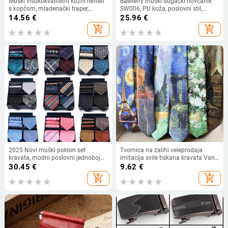
Muški visokokvalitetni kožni remen
Baellerry muški dugački novčanik
s kopčom, mladenački traper,
SW006, PU koža, poslovni stil,
ležeran retro stil
kopča i zatvarač, podstava poliester
14.56
€
25.96
€
add_shopping_cart
add_shopping_cart
2025 Novi muški poklon set
Tvornica na zalihi veleprodaja
kravata, modni poslovni jednobojni
imitacija svile tiskana kravata Van
žakard kravata, kvadratni šal,
Gogh uljana slika serija kravata
30.45
€
9.62
€
prekogranična vruća rasprodaja
antikna američka retro ležerna
add_shopping_cart
add_shopping_cart