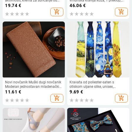
aktivnosti, krema za sunčanje od
vrhunska kravlja koža, 1 preklop,
ledene svile, brzosušeća podstava
podstava od poliester-pamuka;
19.74
€
46.06
€
za biciklističku kacigu, ljetni šešir,
otporan na habanje, zaštita od
add_shopping_cart
add_shopping_cart
prozračni Harley šešir
krađe
Novi novčanik Muški dugi novčanik
Kravata od poliester-saten s
Moderan jednostavan mladenački
otiskom uljane slike, unisex,
višekapacitetni mekani novčanik
moderan stil, 8×145 cm
11.61
€
9.69
€
Poslovna torba za odijelo
add_shopping_cart
add_shopping_cart