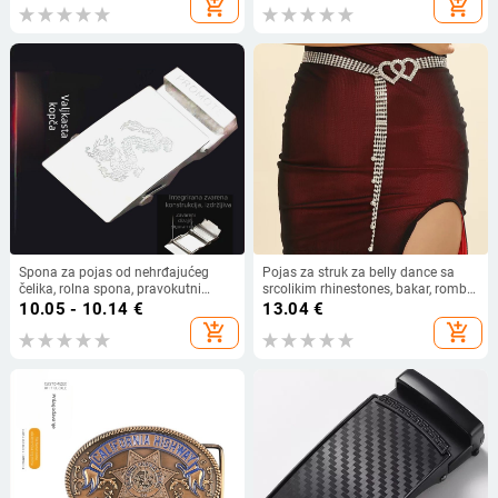
add_shopping_cart
add_shopping_cart
sintetičke kože, Yipa Poetry
Spona za pojas od nehrđajućeg
Pojas za struk za belly dance sa
čelika, rolna spona, pravokutni
srcolikim rhinestones, bakar, romb
oblik, glatka/plosnata spona, za
kopča, glatka kopča, kukom
10.05 - 10.14
€
13.04
€
muškarce, minimalistički stil, kopča
add_shopping_cart
add_shopping_cart
za pojas