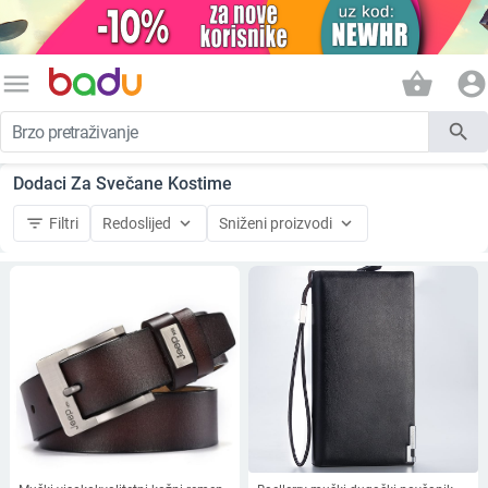
menu
shopping_basket
account_circle
search
Dodaci Za Svečane Kostime
filter_list
keyboard_arrow_down
keyboard_arrow_down
Filtri
Redoslijed
Sniženi proizvodi