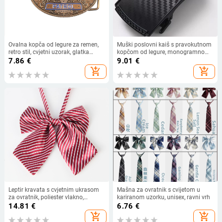
Ovalna kopča od legure za remen,
Muški poslovni kaiš s pravokutnom
retro stil, cvjetni uzorak, glatka
kopčom od legure, monogramno
pločasta kopča, japanski klin
slovo, automatska kopča
7.86
€
9.01
€
add_shopping_cart
add_shopping_cart
Leptir kravata s cvjetnim ukrasom
Mašna za ovratnik s cvijetom u
za ovratnik, poliester vlakno,
kariranom uzorku, unisex, ravni vrh
ženski/administrativni stil, Lan Xin
14.81
€
6.76
€
Yun, za žene
add_shopping_cart
add_shopping_cart