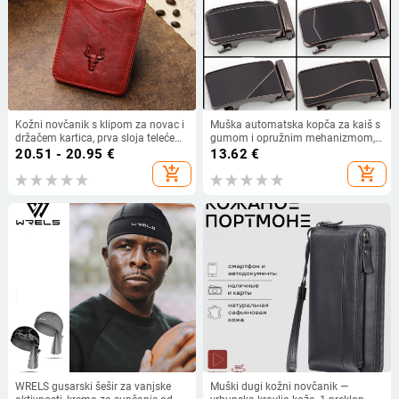
Kožni novčanik s klipom za novac i
Muška automatska kopča za kaiš s
držačem kartica, prva sloja teleće
gumom i opružnim mehanizmom,
kože, jednofobna boja, poslovni stil,
kvadratna glava od legure, poslovni
20.51 - 20.95
€
13.62
€
brend Famous craftsman family
stil
add_shopping_cart
add_shopping_cart
WRELS gusarski šešir za vanjske
Muški dugi kožni novčanik —