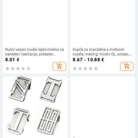
Ručni vezani muški leptir-mašna za
Kopče za manžetne s motivom
bankete i vjenčanja, poliester
cvijeta; mesing; modni OL, unisex;
vlakno, ispis, mat završna obrada,
elektroplatiranje; DC/daichen
8.01
€
8.67 - 10.88
€
zasebno pakiranje
add_shopping_cart
add_shopping_cart