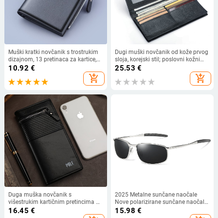
Muški kratki novčanik s trostrukim
Dugi muški novčanik od kože prvog
dizajnom, 13 pretinaca za kartice,
sloja, korejski stil; poslovni kožni
zip pretinac za novčiće, PU koža,
novčanik
10.92
€
25.53
€
lagan
add_shopping_cart
add_shopping_cart
Duga muška novčanik s
2025 Metalne sunčane naočale
višestrukim kartičnim pretincima —
Nove polarizirane sunčane naočale
urban stil jednostavnosti, karirani
Muške sunčane naočale za vožnju
16.45
€
15.98
€
uzorak, PU koža, podstava od
Ogledala Naočale