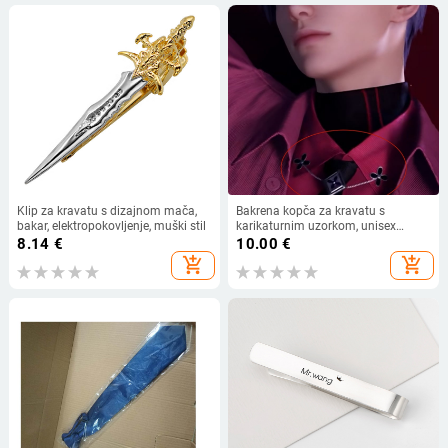
Klip za kravatu s dizajnom mača,
Bakrena kopča za kravatu s
bakar, elektropokovljenje, muški stil
karikaturnim uzorkom, unisex
moderni minimalistički stil, oblik
8.14
€
10.00
€
karikatura likova, elektroplatiranje.
add_shopping_cart
add_shopping_cart