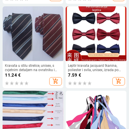
Kravata u stilu strelice, unisex, s
Leptir kravata jacquard tkanina,
cvjetnim detaljem na ovratniku i
poliester i svila, unisex, izrada po
geometrijskim uzorkom, poliester
mjeri, oblik bowknot
11.24
€
7.59
€
vlakna
add_shopping_cart
add_shopping_cart