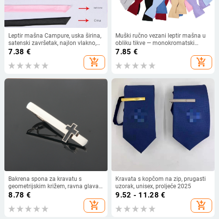
Leptir mašna Campure, uska širina,
Muški ručno vezani leptir mašna u
satenski završetak, najlon vlakno,
obliku tikve — monokromatski
monohromni uzorak
poliester, plosni vrh, otisnuto, za
7.38
€
7.85
€
posao i vjenčanje
add_shopping_cart
add_shopping_cart
Bakrena spona za kravatu s
Kravata s kopčom na zip, prugasti
geometrijskim križem, ravna glava,
uzorak, unisex, proljeće 2025
unisex, epoxy premaz
8.78
€
9.52 - 11.28
€
add_shopping_cart
add_shopping_cart