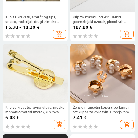
Klip za kravatu, streličnog tipa,
Klip za kravatu od 925 srebra,
unisex, materijal: drugi, zimsko
geometrijski uzorak, plosat vrh,
izdanje 2023
unisex, elektroplatirano, mogućnost
15.30 - 18.39
€
107.09
€
prilagodbe
add_shopping_cart
add_shopping_cart
Klip za kravatu, ravna glava, muški,
Ženski manšetni kopči s perlama i
monohromatski uzorak, cinkova
set klipsa za ovratnik u korejskom
zliatina + bakar
stilu
6.43
€
7.41
€
add_shopping_cart
add_shopping_cart