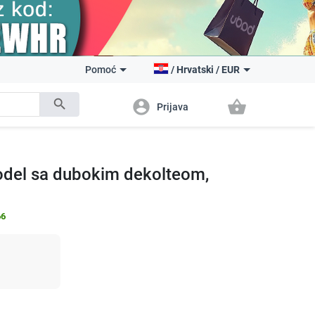
Pomoć
/
Hrvatski
/
EUR
search
account_circle
shopping_basket
Prijava
odel sa dubokim dekolteom,
66