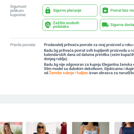
Sigurnost
lock
assignment_return
Sigurno plaćanje
Povrat bez m
prilikom
kupovine:
Zaštita osobnih
policy
local_shipping
Sigurna dost
podataka
Pravila povrata:
Prodavatelj prihvaća povrate za ovaj proizvod u roku
Badu.bg prihvaća povrat svih kupljenih proizvoda u r
kalendarskih dana od datuma primitka (osim kupaćih
donjeg rublja).
Badu.bg nije odgovoran za kupnju Elegantna ženska d
Slim model sa dubokim dekolteom, šljokicama i dug
od
Ženske suknje i haljine
izvan obrasca za narudžb