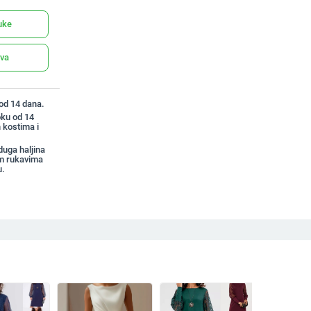
uke
ava
 od 14 dana.
oku od 14
 kostima i
uga haljina
im rukavima
u.