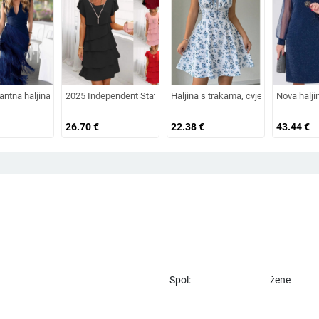
 ljetna haljina
rukava, visokim strukom, duga, swing kroj, poliester, zip
antna haljina s resicama za žene — bez rukava, visok pojas, tanke naramenice, d
2025 Independent Station Europska i američka prekogranična no
Haljina s trakama, cvjetni uzorak, krat
Nova halji
26.70
€
22.38
€
43.44
€
Spol:
žene