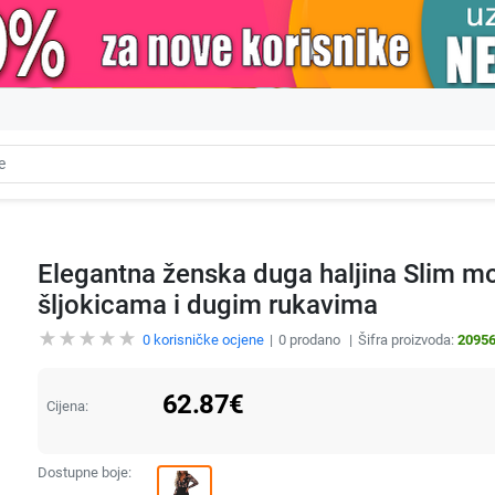
Elegantna ženska duga haljina Slim m
šljokicama i dugim rukavima
0
korisničke ocjene
0
prodano
Šifra proizvoda:
2095
62.87
€
Cijena:
Dostupne boje: