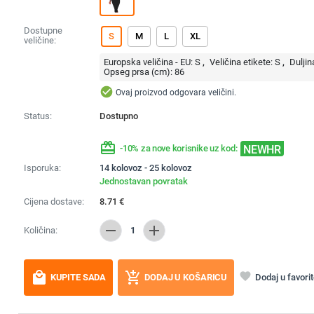
Dostupne
S
M
L
XL
veličine:
Europska veličina - EU:
S
Veličina etikete:
S
Duljin
Opseg prsa (cm):
86
check_circle
Ovaj proizvod odgovara veličini.
Status:
Dostupno
redeem
NEWHR
-10% za nove korisnike uz kod:
Isporuka:
14 kolovoz - 25 kolovoz
Jednostavan povratak
Cijena dostave:
8.71
€
remove
add
Količina:
1
local_mall
add_shopping_cart
favorite
Dodaj u favori
KUPITE SADA
DODAJ U KOŠARICU