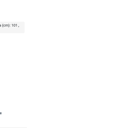
a (cm):
101
te