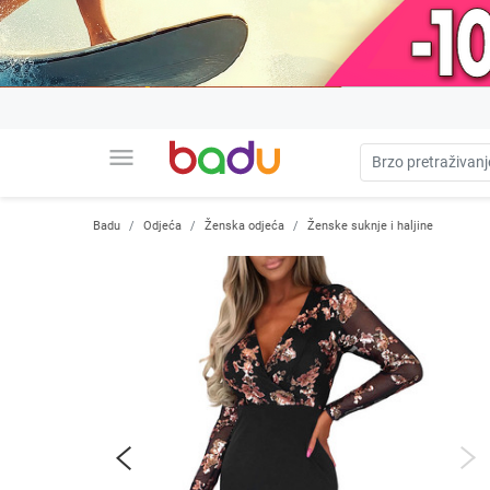
menu
Badu
Odjeća
Ženska odjeća
Ženske suknje i haljine