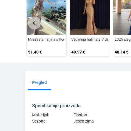
chevron_left
Mrežasta haljina s floralnim uzorkom, V izrez, visoki pojas, duga
Večernja haljina s V dekolteom, bez 
2025 Eleg
51.40
€
49.97
€
48.14
€
Pregled
Specifikacije proizvoda
Materijal:
Elastan
Sezona:
Jesen zima